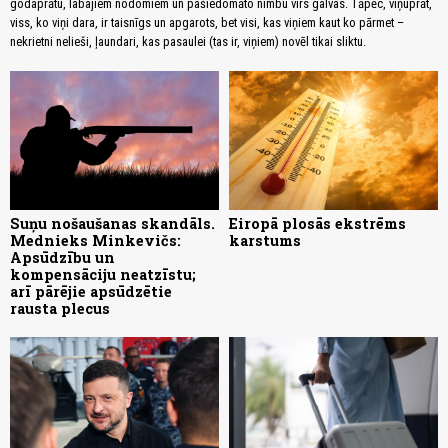
godaprātu, labajiem nodomiem un pašiedomāto nimbu virs galvas. Tāpēc, viņuprāt,
viss, ko viņi dara, ir taisnīgs un apgarots, bet visi, kas viņiem kaut ko pārmet –
nekrietni nelieši, ļaundari, kas pasaulei (tas ir, viņiem) novēl tikai sliktu.
Suņu nošaušanas skandāls.
Eiropā plosās ekstrēms
Mednieks Minkevičs:
karstums
Apsūdzību un
kompensāciju neatzīstu;
arī pārējie apsūdzētie
rausta plecus