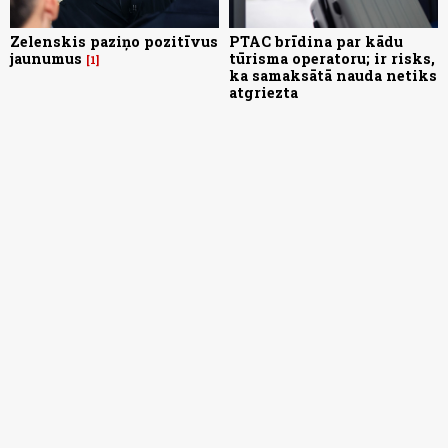
Zelenskis paziņo pozitīvus
PTAC brīdina par kādu
jaunumus
tūrisma operatoru; ir risks,
1
ka samaksātā nauda netiks
atgriezta