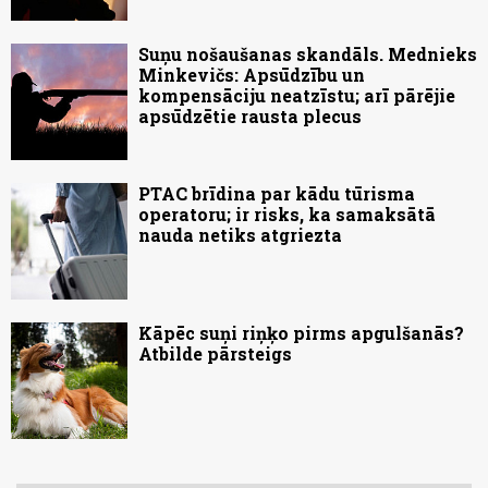
Suņu nošaušanas skandāls. Mednieks
Minkevičs: Apsūdzību un
kompensāciju neatzīstu; arī pārējie
apsūdzētie rausta plecus
PTAC brīdina par kādu tūrisma
operatoru; ir risks, ka samaksātā
nauda netiks atgriezta
Kāpēc suņi riņķo pirms apgulšanās?
Atbilde pārsteigs