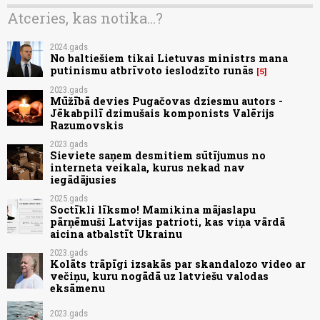
Atceries, kas notika...?
2024.gads
No baltiešiem tikai Lietuvas ministrs mana
putinismu atbrīvoto ieslodzīto runās
5
2023.gads
Mūžībā devies Pugačovas dziesmu autors -
Jēkabpilī dzimušais komponists Valērijs
Razumovskis
2023.gads
Sieviete saņem desmitiem sūtījumus no
interneta veikala, kurus nekad nav
iegādājusies
2025.gads
Soctīkli līksmo! Mamikina mājaslapu
pārņēmuši Latvijas patrioti, kas viņa vārdā
aicina atbalstīt Ukrainu
2023.gads
Kolāts trāpīgi izsakās par skandalozo video ar
večiņu, kuru nogādā uz latviešu valodas
eksāmenu
2023.gads