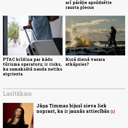
arī pārējie apsūdzētie
rausta plecus
PTAC brīdina par kādu
Kurā dienā vasara
tūrisma operatoru; ir risks,
atkāpsies?
ka samaksātā nauda netiks
atgriezta
Lasītākais
Jāņa Timmas bijusī sieva liek
noprast, ka ir jaunās attiecībās
1