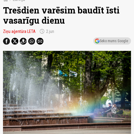
Trešdien varēsim baudīt īsti
vasarīgu dienu
schedule
Ziņu aģentūra LETA
2.jun
Seko mums Google