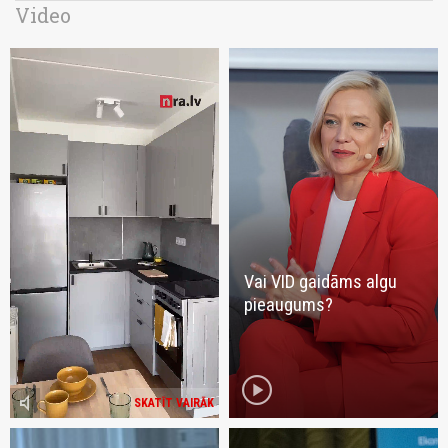
Video
Vai VID gaidāms algu
pieaugums?
play_circle
volume_mute
SKATĪT VAIRĀK