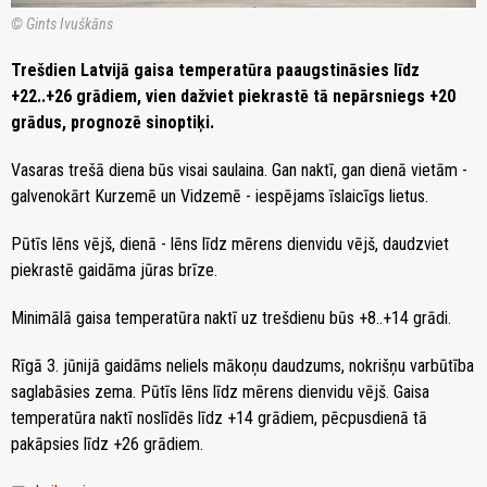
© Gints Ivuškāns
Trešdien Latvijā gaisa temperatūra paaugstināsies līdz
+22..+26 grādiem, vien dažviet piekrastē tā nepārsniegs +20
grādus, prognozē sinoptiķi.
Vasaras trešā diena būs visai saulaina. Gan naktī, gan dienā vietām -
galvenokārt Kurzemē un Vidzemē - iespējams īslaicīgs lietus.
Pūtīs lēns vējš, dienā - lēns līdz mērens dienvidu vējš, daudzviet
piekrastē gaidāma jūras brīze.
Minimālā gaisa temperatūra naktī uz trešdienu būs +8..+14 grādi.
Rīgā 3. jūnijā gaidāms neliels mākoņu daudzums, nokrišņu varbūtība
saglabāsies zema. Pūtīs lēns līdz mērens dienvidu vējš. Gaisa
temperatūra naktī noslīdēs līdz +14 grādiem, pēcpusdienā tā
pakāpsies līdz +26 grādiem.