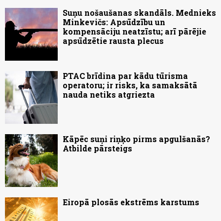
Suņu nošaušanas skandāls. Mednieks
Minkevičs: Apsūdzību un
kompensāciju neatzīstu; arī pārējie
apsūdzētie rausta plecus
PTAC brīdina par kādu tūrisma
operatoru; ir risks, ka samaksātā
nauda netiks atgriezta
Kāpēc suņi riņķo pirms apgulšanās?
Atbilde pārsteigs
Eiropā plosās ekstrēms karstums