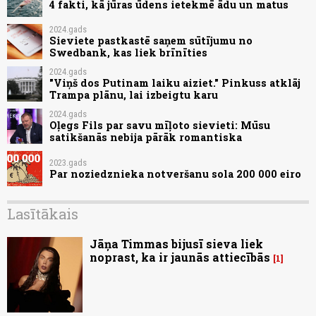
4 fakti, kā jūras ūdens ietekmē ādu un matus
2024.gads
Sieviete pastkastē saņem sūtījumu no
Swedbank, kas liek brīnīties
2024.gads
"Viņš dos Putinam laiku aiziet." Pinkuss atklāj
Trampa plānu, lai izbeigtu karu
2024.gads
Oļegs Fils par savu mīļoto sievieti: Mūsu
satikšanās nebija pārāk romantiska
2023.gads
Par noziedznieka notveršanu sola 200 000 eiro
Lasītākais
Jāņa Timmas bijusī sieva liek
noprast, ka ir jaunās attiecībās
1