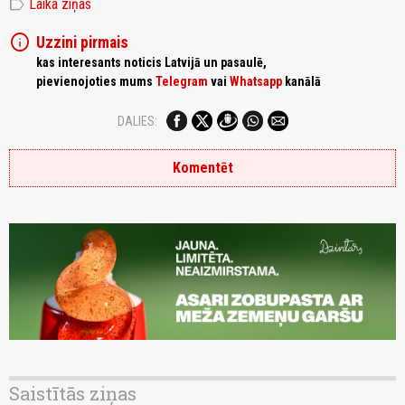
label
Laika ziņas
info
Uzzini pirmais
kas interesants noticis Latvijā un pasaulē,
pievienojoties mums
Telegram
vai
Whatsapp
kanālā
DALIES:
Komentēt
Saistītās ziņas