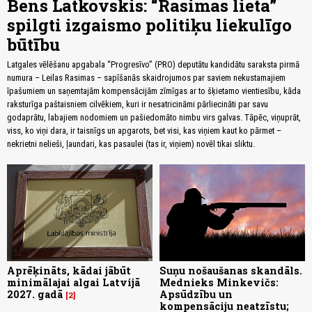
Bens Latkovskis: “Rasimas lieta”
spilgti izgaismo politiķu liekulīgo
būtību
Latgales vēlēšanu apgabala “Progresīvo” (PRO) deputātu kandidātu saraksta pirmā
numura – Leilas Rasimas – sapīšanās skaidrojumos par saviem nekustamajiem
īpašumiem un saņemtajām kompensācijām zīmīgas ar to šķietamo vientiesību, kāda
raksturīga paštaisniem cilvēkiem, kuri ir nesatricināmi pārliecināti par savu
godaprātu, labajiem nodomiem un pašiedomāto nimbu virs galvas. Tāpēc, viņuprāt,
viss, ko viņi dara, ir taisnīgs un apgarots, bet visi, kas viņiem kaut ko pārmet –
nekrietni nelieši, ļaundari, kas pasaulei (tas ir, viņiem) novēl tikai sliktu.
Aprēķināts, kādai jābūt
Suņu nošaušanas skandāls.
minimālajai algai Latvijā
Mednieks Minkevičs:
2027. gadā
Apsūdzību un
2
kompensāciju neatzīstu;