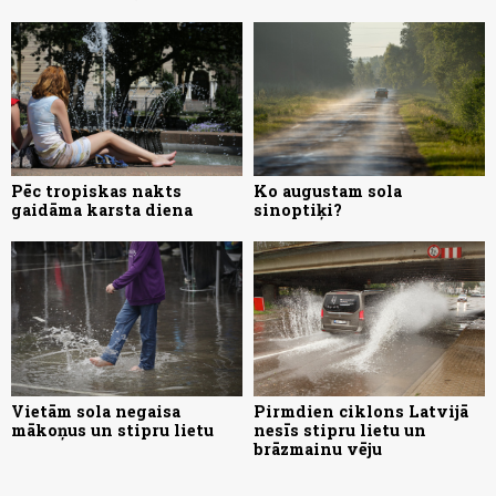
Pēc tropiskas nakts
Ko augustam sola
gaidāma karsta diena
sinoptiķi?
Vietām sola negaisa
Pirmdien ciklons Latvijā
mākoņus un stipru lietu
nesīs stipru lietu un
brāzmainu vēju