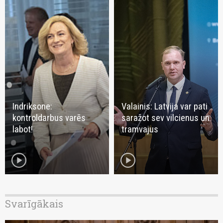
Indriksone:
Valainis: Latvija var pati
kontroldarbus varēs
saražot sev vilcienus un
labot!
tramvajus
play_circle
play_circle
Svarīgākais