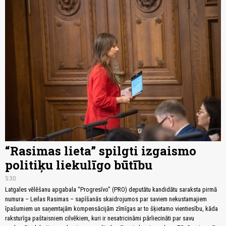
“Rasimas lieta” spilgti izgaismo
politiķu liekulīgo būtību
5:30
Latgales vēlēšanu apgabala “Progresīvo” (PRO) deputātu kandidātu saraksta pirmā
numura – Leilas Rasimas – sapīšanās skaidrojumos par saviem nekustamajiem
īpašumiem un saņemtajām kompensācijām zīmīgas ar to šķietamo vientiesību, kāda
raksturīga paštaisniem cilvēkiem, kuri ir nesatricināmi pārliecināti par savu