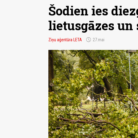
Šodien ies die
lietusgāzes un 
schedule
Ziņu aģentūra LETA
27.mai