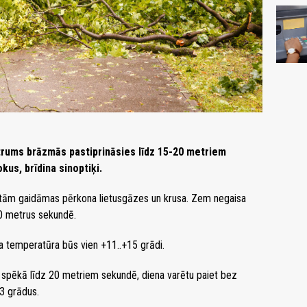
ātrums brāzmās pastiprināsies līdz 15-20 metriem
kus, brīdina sinoptiķi.
vietām gaidāmas pērkona lietusgāzes un krusa. Zem negaisa
0 metrus sekundē.
 temperatūra būs vien +11..+15 grādi.
spēkā līdz 20 metriem sekundē, diena varētu paiet bez
3 grādus.