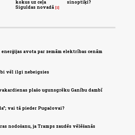
kokus uz ceļa
sinoptiķi?
Siguldas novadā
1
as enerģijas avota par zemām elektrības cenām
bi vēl ilgi nebeigsies
 vakardienas plašo ugunsgrēku Ganību dambī
la"; vai tā pieder Pugačovai?
ras nodošanu, ja Tramps zaudēs vēlēšanās