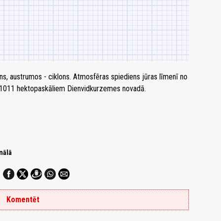
ns, austrumos - ciklons. Atmosfēras spiediens jūras līmenī no
z 1011 hektopaskāliem Dienvidkurzemes novadā.
nālā
Komentēt