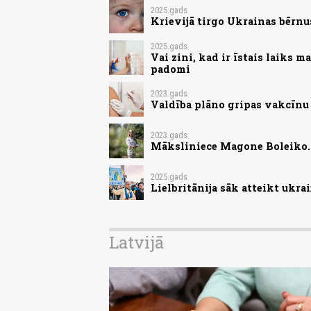
2025.gads
Krievijā tirgo Ukrainas bērnu
2025.gads
Vai zini, kad ir īstais laiks 
padomi
2023.gads
Valdība plāno gripas vakcīnu
2023.gads
Māksliniece Magone Boleiko. 
2025.gads
Lielbritānija sāk atteikt ukr
Latvijā