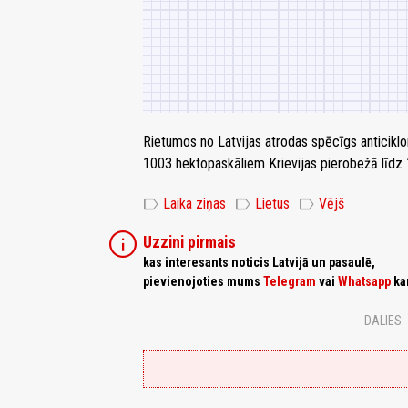
Rietumos no Latvijas atrodas spēcīgs anticiklo
1003 hektopaskāliem Krievijas pierobežā līd
label
label
label
Laika ziņas
Lietus
Vējš
info
Uzzini pirmais
kas interesants noticis Latvijā un pasaulē,
pievienojoties mums
Telegram
vai
Whatsapp
ka
DALIES: