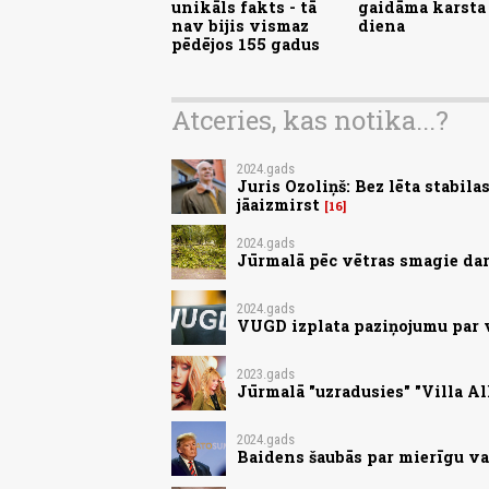
unikāls fakts - tā
gaidāma karsta
nav bijis vismaz
diena
pēdējos 155 gadus
Atceries, kas notika...?
2024.gads
Juris Ozoliņš: Bez lēta stabil
jāaizmirst
16
2024.gads
Jūrmalā pēc vētras smagie dar
2024.gads
VUGD izplata paziņojumu par
2023.gads
Jūrmalā "uzradusies" "Villa Al
2024.gads
Baidens šaubās par mierīgu va