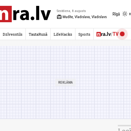
Sestdiena, 8.augusts
+
Rīgā
redeem
Mudīte, Vladislava, Vladislavs
Dzīvesstils
TautaRunā
LifeHacks
Sports