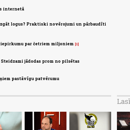
s internetā
mazgāt logus? Praktiski novērojumi un pārbaudīti
 iepirkumu par četriem miljoniem
1
Steidzami jādodas prom no pilsētas
aiņiem pastāvīgu patvērumu
Las