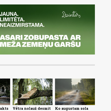
nakts
Vētra nolauž desmit
Ko augustam sola