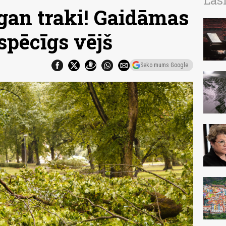
Las
zgan traki! Gaidāmas
spēcīgs vējš
Seko mums Google