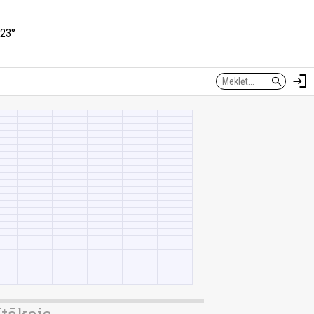
23°
login
search