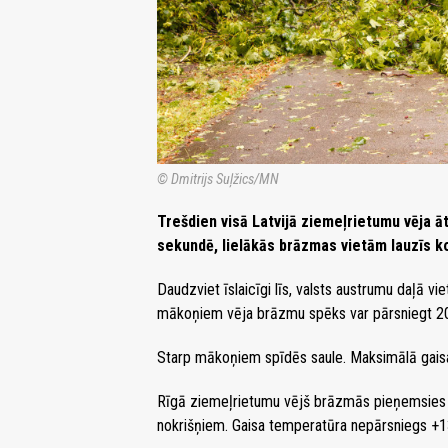
© Dmitrijs Suļžics/MN
Trešdien visā Latvijā ziemeļrietumu vēja 
sekundē, lielākās brāzmas vietām lauzīs ko
Daudzviet īslaicīgi līs, valsts austrumu daļā 
mākoņiem vēja brāzmu spēks var pārsniegt 2
Starp mākoņiem spīdēs saule. Maksimālā gaisa
Rīgā ziemeļrietumu vējš brāzmās pieņemsies 
nokrišņiem. Gaisa temperatūra nepārsniegs +1