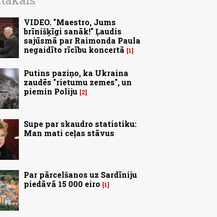
ītākais
VIDEO. "Maestro, Jums
brīnišķīgi sanāk!" Ļaudis
sajūsmā par Raimonda Paula
negaidīto rīcību koncertā
1
Putins paziņo, ka Ukraina
zaudēs "rietumu zemes", un
piemin Poliju
2
Supe par skaudro statistiku:
Man mati ceļas stāvus
Par pārcelšanos uz Sardīniju
piedāvā 15 000 eiro
1