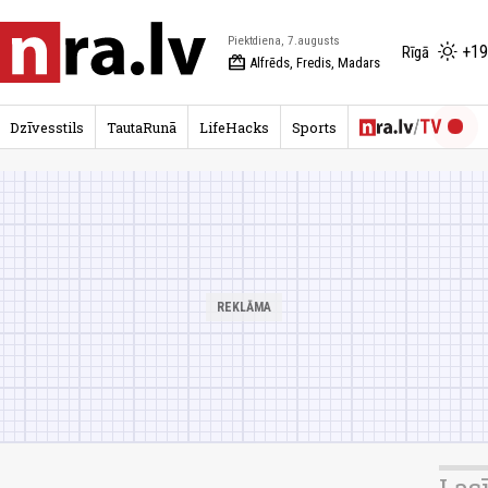
Piektdiena, 7.augusts
+19
Rīgā
redeem
Alfrēds, Fredis, Madars
Dzīvesstils
TautaRunā
LifeHacks
Sports