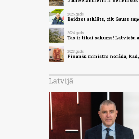
Jaunzēlandietis ir nelielā šokā
2025.gads
Beidzot atklāts, cik Gauss saņē
2024.gads
Tas ir tikai sākums! Latviešu 
2023.gads
Finanšu ministrs norāda, kad, 
Latvijā