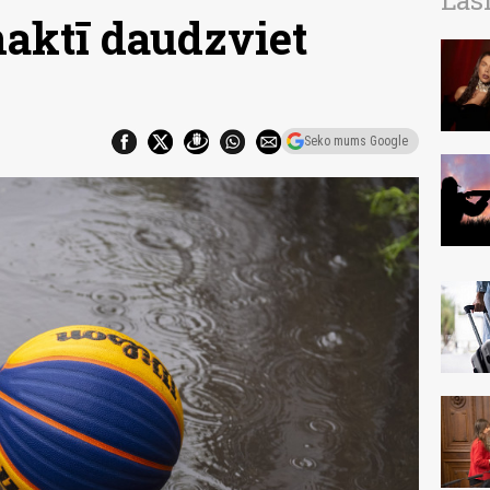
Las
aktī daudzviet
Seko mums Google