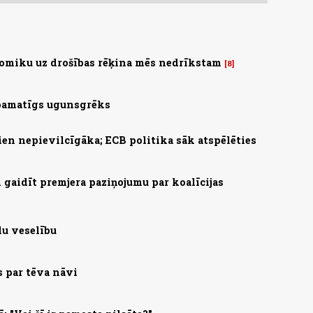
omiku uz drošības rēķina mēs nedrīkstam
8
 pamatīgs ugunsgrēks
ien nepievilcīgāka; ECB politika sāk atspēlēties
gaidīt premjera paziņojumu par koalīcijas
lu veselību
s par tēva nāvi