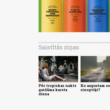
Saistītās ziņas
Pēc tropiskas nakts
Ko augustam so
gaidāma karsta
sinoptiķi?
diena