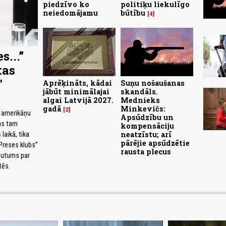
piedzīvo ko
politiķu liekulīgo
neiedomājamu
būtību
4
s...”
kas
"
Aprēķināts, kādai
Suņu nošaušanas
jābūt minimālajai
skandāls.
algai Latvijā 2027.
Mednieks
gadā
Minkevičs:
2
t amerikāņu
Apsūdzību un
rms tam
kompensāciju
neatzīstu; arī
laikā, tika
pārējie apsūdzētie
“Preses klubs”
rausta plecus
ašutums par
tēs.