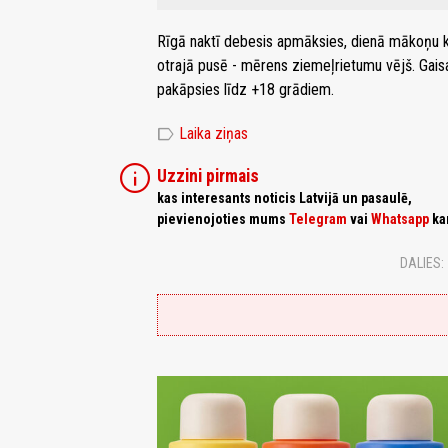
Rīgā naktī debesis apmāksies, dienā mākoņu kļ
otrajā pusē - mērens ziemeļrietumu vējš. Gais
pakāpsies līdz +18 grādiem.
label
Laika ziņas
info
Uzzini pirmais
kas interesants noticis Latvijā un pasaulē,
pievienojoties mums
Telegram
vai
Whatsapp
ka
DALIES: