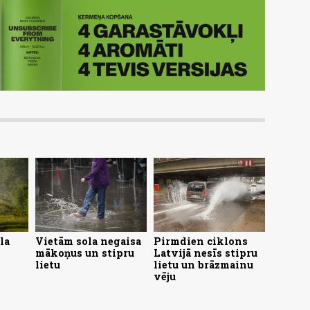
la
Vietām sola negaisa
Pirmdien ciklons
mākoņus un stipru
Latvijā nesīs stipru
lietu
lietu un brāzmainu
vēju