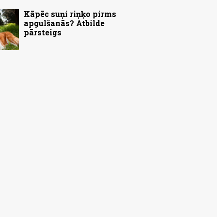
Kāpēc suņi riņķo pirms
apgulšanās? Atbilde
pārsteigs