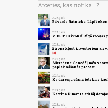
Atceries, kas notika...?
2025.gads
Edvards Ratnieks: Lāpīt ekon
2024.gads
VIDEO: Dzīvoklī Rīgā izceļas
2023.gads
Eiropa kļūst investoriem aizv
2
2023.gads
Ašeradens: Šonedēļ mēs varam 
paplašināšanās procesu
2024.gads
Kā dārzeņu ēšana ietekmē kau
2024.gads
Katrīna Dimanta atklāj detaļa
2023.gads