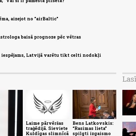
; "Vai šī ir pamesta pilsēta?"
ma, aizejot no "airBaltic"
astrologa baisā prognoze pēc vētras
iespējams, Latvijā varētu tikt celti nodokļi
Las
Laime pārvēršas
Bens Latkovskis:
traģēdijā. Sieviete
“Rasimas lieta”
Kuldīgas slimnīcā
spilgti izgaismo