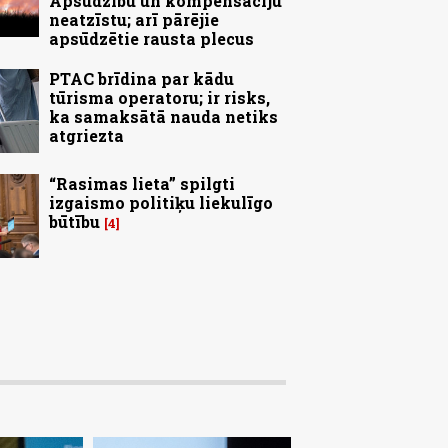
Apsūdzību un kompensāciju
neatzīstu; arī pārējie
apsūdzētie rausta plecus
PTAC brīdina par kādu
tūrisma operatoru; ir risks,
ka samaksātā nauda netiks
atgriezta
“Rasimas lieta” spilgti
izgaismo politiķu liekulīgo
būtību
4