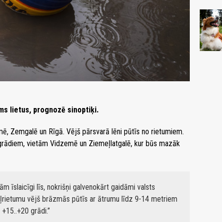
ms lietus, prognozē sinoptiķi.
mē, Zemgalē un Rīgā. Vējš pārsvarā lēni pūtīs no rietumiem.
grādiem, vietām Vidzemē un Ziemeļlatgalē, kur būs mazāk
m īslaicīgi līs, nokrišņi galvenokārt gaidāmi valsts
eļrietumu vējš brāzmās pūtīs ar ātrumu līdz 9-14 metriem
+15..+20 grādi.