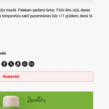
ūs mazāk. Palaikam gaidāms lietus. Pūtīs lēns vējš, dienas
a temperatūra naktī pazemināsies līdz +11 grādiem, dienā tā
nālā
Komentēt