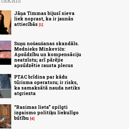
ītākais
Jāņa Timmas bijusī sieva
liek noprast, ka ir jaunās
attiecībās
1
Suņu nošaušanas skandāls.
Mednieks Minkevičs:
Apsūdzību un kompensāciju
neatzīstu; arī pārējie
apsūdzētie rausta plecus
PTAC brīdina par kādu
tūrisma operatoru; ir risks,
ka samaksātā nauda netiks
atgriezta
“Rasimas lieta” spilgti
izgaismo politiķu liekulīgo
būtību
4