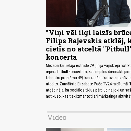
“Viņi vēl ilgi laizīs brūce
Filips Rajevskis atklāj, 
cietīs no atceltā "Pitbull
koncerta
Mežaparka Lielajā estrādē 29. jūlijā vajadzēja notik
repera Pitbull koncertam, kas nepilnu diennakti pi
tehnisku problēmu dēļ, kas radās skatuves uzbūves 
atcelts. Žurnāliste Elizabete Puče TV24 raidījumā 
atgādināja, ka sociālos tīklus pārpludina joki un s
notikušo, kas tiek izmantoti arī mārketinga aktivitā
Video