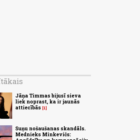
ītākais
Jāņa Timmas bijusī sieva
liek noprast, ka ir jaunās
attiecībās
1
Suņu nošaušanas skandāls.
Mednieks Minkevičs: