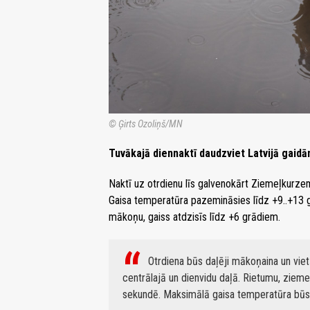
© Ģirts Ozoliņš/MN
Tuvākajā diennaktī daudzviet Latvijā gaidā
Naktī uz otrdienu līs galvenokārt Ziemeļkurze
Gaisa temperatūra pazemināsies līdz +9..+13 
mākoņu, gaiss atdzisīs līdz +6 grādiem.
Otrdiena būs daļēji mākoņaina un vietā
centrālajā un dienvidu daļā. Rietumu, ziem
sekundē. Maksimālā gaisa temperatūra būs 