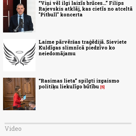
“Viņi vēl ilgi laizīs brūces...” Filips
Rajevskis atklāj, kas cietīs no atceltā
"Pitbull" koncerta
Laime pārvēršas traģēdijā. Sieviete
Kuldīgas slimnīcā piedzīvo ko
neiedomājamu
“Rasimas lieta” spilgti izgaismo
politiķu liekulīgo būtību
5
Video