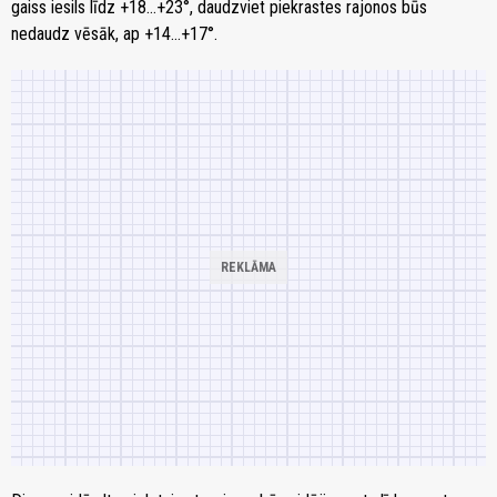
gaiss iesils līdz +18…+23°, daudzviet piekrastes rajonos būs
nedaudz vēsāk, ap +14…+17°.