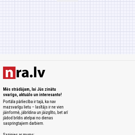
Mēs strādājam, lai Jūs zinātu
svarīgo, aktuālo un interesanto!
Portāla pārliecība ir tajā, ka nav
mazsvarīgu lietu – lasītājs ir ne vien
jāinformē, jābrīdina un jāizglīto, bet arī
jādod brīdis atelpai no dienas
saspringtajiem darbiem.
Sazinies ar mums: