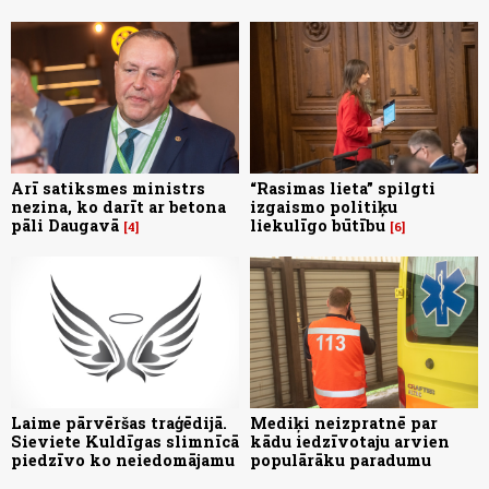
Arī satiksmes ministrs
“Rasimas lieta” spilgti
nezina, ko darīt ar betona
izgaismo politiķu
pāli Daugavā
liekulīgo būtību
4
6
Laime pārvēršas traģēdijā.
Mediķi neizpratnē par
Sieviete Kuldīgas slimnīcā
kādu iedzīvotaju arvien
piedzīvo ko neiedomājamu
populārāku paradumu