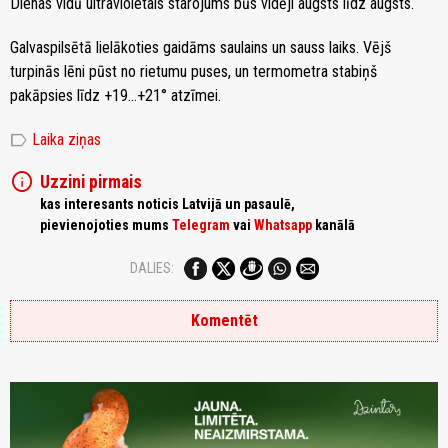
Dienas vidū ultravioletais starojums būs vidēji augsts līdz augsts.
Galvaspilsētā lielākoties gaidāms saulains un sauss laiks. Vējš
turpinās lēni pūst no rietumu puses, un termometra stabiņš
pakāpsies līdz +19…+21° atzīmei.
label
Laika ziņas
info
Uzzini pirmais
kas interesants noticis Latvijā un pasaulē,
pievienojoties mums
Telegram
vai
Whatsapp
kanālā
DALIES:
Komentēt