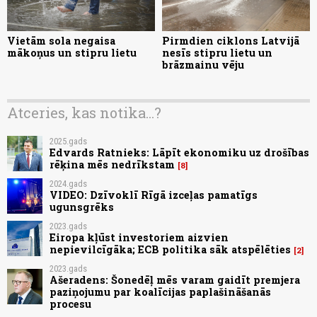
Vietām sola negaisa
Pirmdien ciklons Latvijā
mākoņus un stipru lietu
nesīs stipru lietu un
brāzmainu vēju
Atceries, kas notika...?
2025.gads
Edvards Ratnieks: Lāpīt ekonomiku uz drošības
rēķina mēs nedrīkstam
8
2024.gads
VIDEO: Dzīvoklī Rīgā izceļas pamatīgs
ugunsgrēks
2023.gads
Eiropa kļūst investoriem aizvien
nepievilcīgāka; ECB politika sāk atspēlēties
2
2023.gads
Ašeradens: Šonedēļ mēs varam gaidīt premjera
paziņojumu par koalīcijas paplašināšanās
procesu