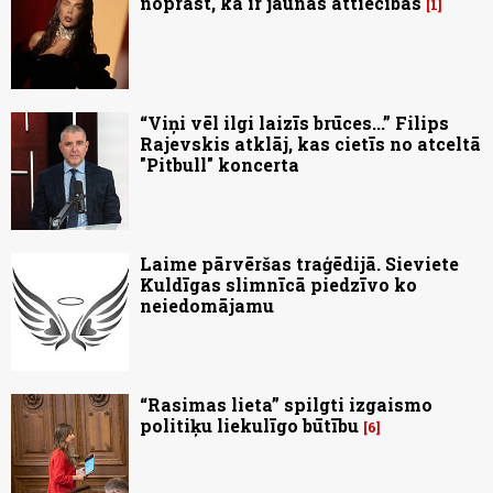
noprast, ka ir jaunās attiecībās
1
“Viņi vēl ilgi laizīs brūces...” Filips
Rajevskis atklāj, kas cietīs no atceltā
"Pitbull" koncerta
Laime pārvēršas traģēdijā. Sieviete
Kuldīgas slimnīcā piedzīvo ko
neiedomājamu
“Rasimas lieta” spilgti izgaismo
politiķu liekulīgo būtību
6