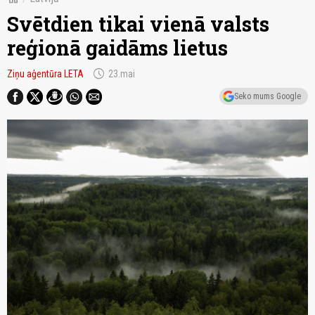
Svētdien tikai vienā valsts
reģionā gaidāms lietus
schedule
Ziņu aģentūra LETA
23.mai
Seko mums Google