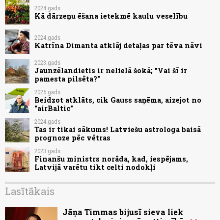
2024.gads
Kā dārzeņu ēšana ietekmē kaulu veselību
2024.gads
Katrīna Dimanta atklāj detaļas par tēva nāvi
2023.gads
Jaunzēlandietis ir nelielā šokā; "Vai šī ir
pamesta pilsēta?"
2025.gads
Beidzot atklāts, cik Gauss saņēma, aizejot no
"airBaltic"
2024.gads
Tas ir tikai sākums! Latviešu astrologa baisā
prognoze pēc vētras
2023.gads
Finanšu ministrs norāda, kad, iespējams,
Latvijā varētu tikt celti nodokļi
Lasītākais
Jāņa Timmas bijusī sieva liek