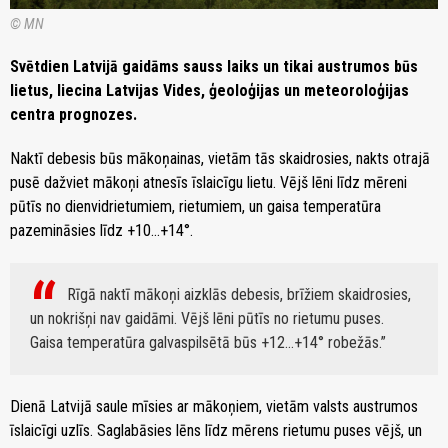
© MN
Svētdien Latvijā gaidāms sauss laiks un tikai austrumos būs
lietus, liecina Latvijas Vides, ģeoloģijas un meteoroloģijas
centra prognozes.
Naktī debesis būs mākoņainas, vietām tās skaidrosies, nakts otrajā
pusē dažviet mākoņi atnesīs īslaicīgu lietu. Vējš lēni līdz mēreni
pūtīs no dienvidrietumiem, rietumiem, un gaisa temperatūra
pazemināsies līdz +10…+14°.
Rīgā naktī mākoņi aizklās debesis, brīžiem skaidrosies,
un nokrišņi nav gaidāmi. Vējš lēni pūtīs no rietumu puses.
Gaisa temperatūra galvaspilsētā būs +12…+14° robežās.
Dienā Latvijā saule mīsies ar mākoņiem, vietām valsts austrumos
īslaicīgi uzlīs. Saglabāsies lēns līdz mērens rietumu puses vējš, un