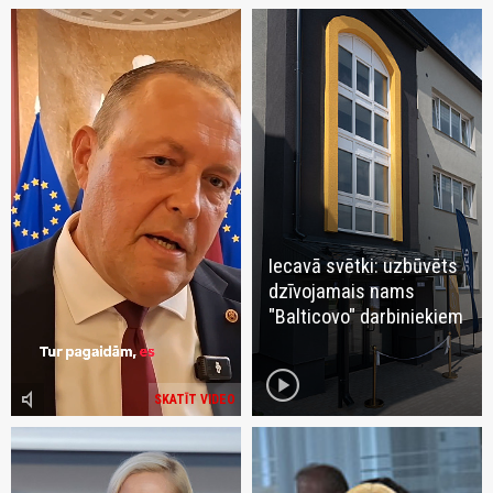
Iecavā svētki: uzbūvēts
dzīvojamais nams
"Balticovo" darbiniekiem
play_circle
volume_mute
SKATĪT VIDEO