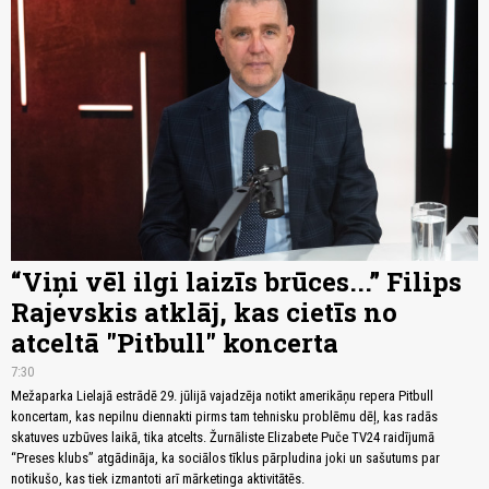
“Viņi vēl ilgi laizīs brūces...” Filips
Rajevskis atklāj, kas cietīs no
atceltā "Pitbull" koncerta
7:30
Mežaparka Lielajā estrādē 29. jūlijā vajadzēja notikt amerikāņu repera Pitbull
koncertam, kas nepilnu diennakti pirms tam tehnisku problēmu dēļ, kas radās
skatuves uzbūves laikā, tika atcelts. Žurnāliste Elizabete Puče TV24 raidījumā
“Preses klubs” atgādināja, ka sociālos tīklus pārpludina joki un sašutums par
notikušo, kas tiek izmantoti arī mārketinga aktivitātēs.