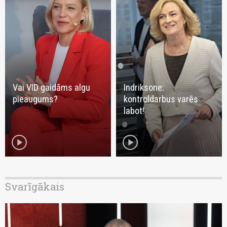
Vai VID gaidāms algu
Indriksone:
pieaugums?
kontroldarbus varēs
labot!
play_circle
play_circle
Svarīgākais