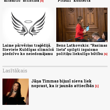
“airBaltic” attīstībā
"Pitbull" koncerta
4
Laime pārvēršas traģēdijā.
Bens Latkovskis: “Rasimas
Sieviete Kuldīgas slimnīcā
lieta” spilgti izgaismo
piedzīvo ko neiedomājamu
politiķu liekulīgo būtību
6
Lasītākais
Jāņa Timmas bijusī sieva liek
noprast, ka ir jaunās attiecībās
1