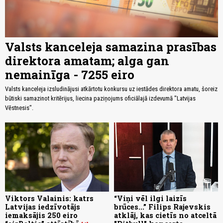
Valsts kanceleja samazina prasības
direktora amatam; alga gan
nemainīga - 7255 eiro
Valsts kanceleja izsludinājusi atkārtotu konkursu uz iestādes direktora amatu, šoreiz
būtiski samazinot kritērijus, liecina paziņojums oficiālajā izdevumā "Latvijas
Vēstnesis".
Viktors Valainis: katrs
“Viņi vēl ilgi laizīs
Latvijas iedzīvotājs
brūces...” Filips Rajevskis
iemaksājis 250 eiro
atklāj, kas cietīs no atceltā