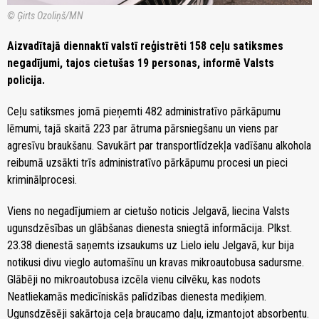
© Ģirts Ozoliņš/MN
Aizvadītajā diennaktī valstī reģistrēti 158 ceļu satiksmes
negadījumi, tajos cietušas 19 personas, informē Valsts
policija.
Ceļu satiksmes jomā pieņemti 482 administratīvo pārkāpumu
lēmumi, tajā skaitā 223 par ātruma pārsniegšanu un viens par
agresīvu braukšanu. Savukārt par transportlīdzekļa vadīšanu alkohola
reibumā uzsākti trīs administratīvo pārkāpumu procesi un pieci
kriminālprocesi.
Viens no negadījumiem ar cietušo noticis Jelgavā, liecina Valsts
ugunsdzēsības un glābšanas dienesta sniegtā informācija. Plkst.
23.38 dienestā saņemts izsaukums uz Lielo ielu Jelgavā, kur bija
notikusi divu vieglo automašīnu un kravas mikroautobusa sadursme.
Glābēji no mikroautobusa izcēla vienu cilvēku, kas nodots
Neatliekamās medicīniskās palīdzības dienesta mediķiem.
Ugunsdzēsēji sakārtoja ceļa braucamo daļu, izmantojot absorbentu.