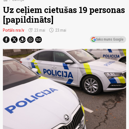
Uz ceļiem cietušas 19 personas
[papildināts]
update
schedule
Portāls nra.lv
23.mai
23.mai
Seko mums Google