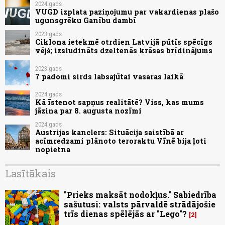
2024.gads
VUGD izplata paziņojumu par vakardienas plašo
ugunsgrēku Ganību dambī
2023.gads
Ciklona ietekmē otrdien Latvijā pūtīs spēcīgs
vējš; izsludināts dzeltenās krāsas brīdinājums
2023.gads
7 padomi sirds labsajūtai vasaras laikā
2024.gads
Kā īstenot sapņus realitātē? Viss, kas mums
jāzina par 8. augusta nozīmi
2024.gads
Austrijas kanclers: Situācija saistībā ar
acīmredzami plānoto teroraktu Vīnē bija ļoti
nopietna
Lasītākais
"Prieks maksāt nodokļus." Sabiedrība
sašutusi: valsts pārvaldē strādājošie
trīs dienas spēlējās ar "Lego"?
2