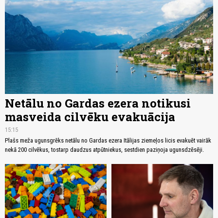
Netālu no Gardas ezera notikusi
masveida cilvēku evakuācija
15:15
Plašs meža ugunsgrēks netālu no Gardas ezera Itālijas ziemeļos licis evakuēt vairāk
nekā 200 cilvēkus, tostarp daudzus atpūtniekus, sestdien paziņoja ugunsdzēsēji.