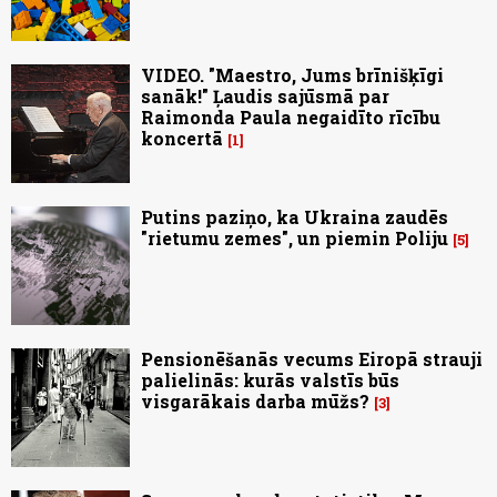
VIDEO. "Maestro, Jums brīnišķīgi
sanāk!" Ļaudis sajūsmā par
Raimonda Paula negaidīto rīcību
koncertā
1
Putins paziņo, ka Ukraina zaudēs
"rietumu zemes", un piemin Poliju
5
Pensionēšanās vecums Eiropā strauji
palielinās: kurās valstīs būs
visgarākais darba mūžs?
3