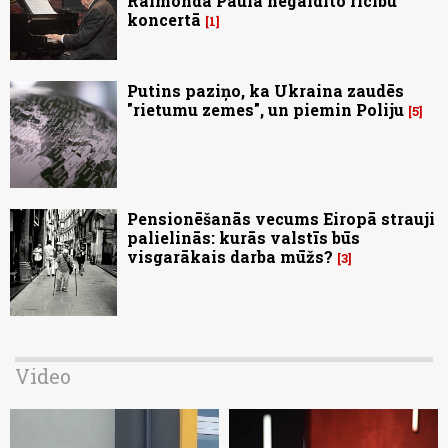
Raimonda Paula negaidīto rīcību
koncertā
1
Putins paziņo, ka Ukraina zaudēs
"rietumu zemes", un piemin Poliju
5
Pensionēšanās vecums Eiropā strauji
palielinās: kurās valstīs būs
visgarākais darba mūžs?
3
Video