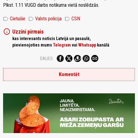
Plkst. 1.11 VUGD darbs notikuma vietā noslēdzās.
label
label
label
Cietušie
Valsts policija
CSN
info
Uzzini pirmais
kas interesants noticis Latvijā un pasaulē,
pievienojoties mums
Telegram
vai
Whatsapp
kanālā
DALIES:
Komentēt