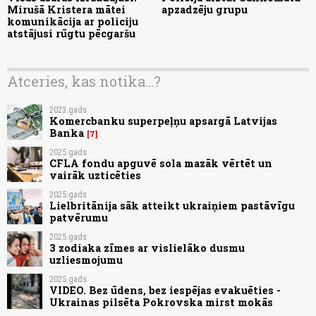
Mirušā Kristera mātei
apzadzēju grupu
komunikācija ar policiju
atstājusi rūgtu pēcgaršu
Atceries, kas notika...?
2023.gads
Komercbanku superpeļņu apsargā Latvijas
Banka
7
2025.gads
CFLA fondu apguvē sola mazāk vērtēt un
vairāk uzticēties
2025.gads
Lielbritānija sāk atteikt ukraiņiem pastāvīgu
patvērumu
2025.gads
3 zodiaka zīmes ar vislielāko dusmu
uzliesmojumu
2025.gads
VIDEO. Bez ūdens, bez iespējas evakuēties -
Ukrainas pilsēta Pokrovska mirst mokās