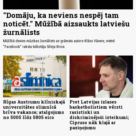
"Domāju, ka neviens nespēj tam
noticēt." Mūžībā aizsaukts latviešu
žurnālists
Mūžībā devies mūzikas žurnālists un grāmatu autors Klāss Vāvere, vietnē
"Facebook" raksta tulkotāja Silvija Brice.
Rīgas Austrumu klīniskajā
Pret Latvijas izlases
universitātes slimnīcā
basketbolistiem vērsti
brīva vakance; atalgojums
rasistiski un
no 5005 līdz 5805 eiro
diskriminējoši izteikumi;
Cipruss nāk klajā ar
paziņojumu