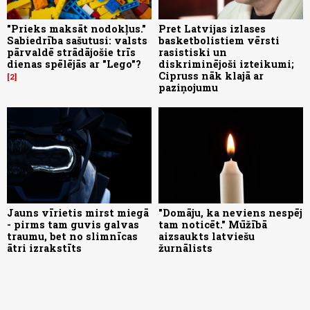
"Prieks maksāt nodokļus."
Pret Latvijas izlases
Sabiedrība sašutusi: valsts
basketbolistiem vērsti
pārvaldē strādājošie trīs
rasistiski un
dienas spēlējās ar "Lego"?
diskriminējoši izteikumi;
Cipruss nāk klajā ar
2
paziņojumu
Jauns vīrietis mirst miegā
"Domāju, ka neviens nespēj
- pirms tam guvis galvas
tam noticēt." Mūžībā
traumu, bet no slimnīcas
aizsaukts latviešu
ātri izrakstīts
žurnālists