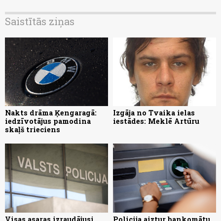
Saistītās ziņas
Nakts drāma Ķengaragā:
Izgāja no Tvaika ielas
iedzīvotājus pamodina
iestādes: Meklē Artūru
skaļš trieciens
Visas asaras izraudājusi.
Policija aiztur bankomātu