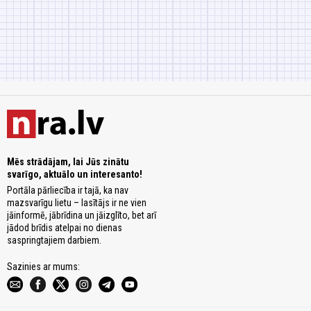
Mēs strādājam, lai Jūs zinātu
svarīgo, aktuālo un interesanto!
Portāla pārliecība ir tajā, ka nav
mazsvarīgu lietu – lasītājs ir ne vien
jāinformē, jābrīdina un jāizglīto, bet arī
jādod brīdis atelpai no dienas
saspringtajiem darbiem.
Sazinies ar mums: