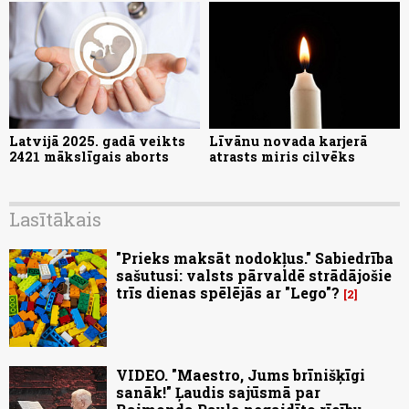
Latvijā 2025. gadā veikts
Līvānu novada karjerā
2421 mākslīgais aborts
atrasts miris cilvēks
Lasītākais
"Prieks maksāt nodokļus." Sabiedrība
sašutusi: valsts pārvaldē strādājošie
trīs dienas spēlējās ar "Lego"?
2
VIDEO. "Maestro, Jums brīnišķīgi
sanāk!" Ļaudis sajūsmā par