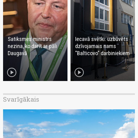
Satiksmes ministrs
Iecavā svētki: uzbūvēts
nezina, ko darīt ar pāli
dzīvojamais nams
Daugavā
"Balticovo" darbiniekiem
play_circle
play_circle
Svarīgākais