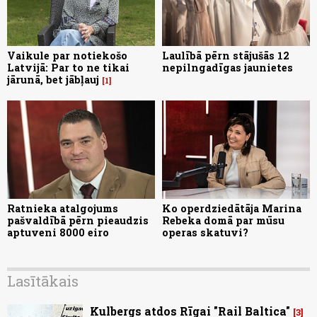
Vaikule par notiekošo
Laulībā pērn stājušās 12
Latvijā: Par to ne tikai
nepilngadīgas jaunietes
jārunā, bet jābļauj
1
Ratnieka atalgojums
Ko operdziedātāja Marina
pašvaldībā pērn pieaudzis
Rebeka domā par mūsu
aptuveni 8000 eiro
operas skatuvi?
Lasītākais
Kulbergs atdos Rīgai "Rail Baltica"
3