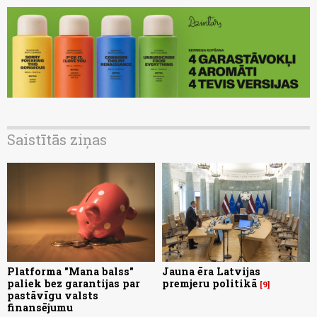
Saistītās ziņas
Platforma "Mana balss"
Jauna ēra Latvijas
paliek bez garantijas par
premjeru politikā
9
pastāvīgu valsts
finansējumu