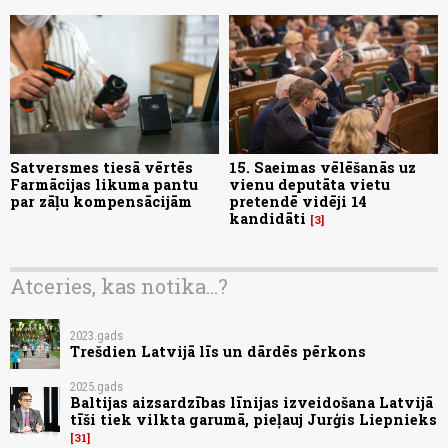
Satversmes tiesā vērtēs
15. Saeimas vēlēšanās uz
Farmācijas likuma pantu
vienu deputāta vietu
par zāļu kompensācijām
pretendē vidēji 14
kandidāti
3
Atceries, kas notika...?
2023.gads
Trešdien Latvijā līs un dārdēs pērkons
2025.gads
Baltijas aizsardzības līnijas izveidošana Latvijā
tīši tiek vilkta garumā, pieļauj Jurģis Liepnieks
31