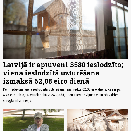
Latvijā ir aptuveni 3580 ieslodzīto;
viena ieslodzītā uzturēšana
izmaksā 62,08 eiro dienā
Pērn izdevumi viena ieslodzītā uzturēšanai sasniedza 62,08 eiro dienā, kas ir par
4,76 eiro jeb 8,3% vairāk nekā 2024. gadā, liecina Ieslodzījuma vietu pārvaldes
sniegtā informācija.