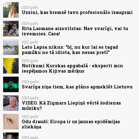
2025.gads
Uzzini, kas bremzē tavu profesionālo izaugsmi
2024.gads
Rita Lasmane aizsvilstas: Nav svarīgi, vai tu
izvemsies. Caca!
2023.gads
Lato Lapsa nikns: "bļ, nu kur lai es tagad
pamūku no tā idiota, kas nesas pretī"
2024.gads
Notikumi Kurskas apgabalā - eksperti min
iespējamos Kijivas mērķus
2024.gads
Svarīga ziņa tiem, kas plāno apmeklēt Lietuvu
2025.gads
VIDEO. Kā Zigmars Liepiņš vērtē šodienas
mūziku?
2025.gads
Odu draudi: Eiropa ir uz jaunas epidēmijas
sliekšņa
2023.gads