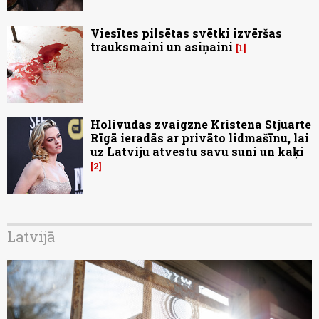
Viesītes pilsētas svētki izvēršas
trauksmaini un asiņaini
1
Holivudas zvaigzne Kristena Stjuarte
Rīgā ieradās ar privāto lidmašīnu, lai
uz Latviju atvestu savu suni un kaķi
2
Latvijā