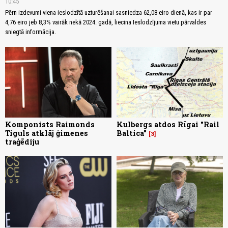
10:45
Pērn izdevumi viena ieslodzītā uzturēšanai sasniedza 62,08 eiro dienā, kas ir par
4,76 eiro jeb 8,3% vairāk nekā 2024. gadā, liecina Ieslodzījuma vietu pārvaldes
sniegtā informācija.
Komponists Raimonds
Kulbergs atdos Rīgai "Rail
Tiguls atklāj ģimenes
Baltica"
3
traģēdiju