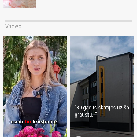
Video
"30 gadus skatījos uz šo
graustu..."