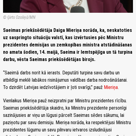
© Ģirts Ozoliņš/MN
Saeimas priekšsēdētāja Daiga Mieriņa norāda, ka, neskatoties
uz saspringto situāciju valstī, kas izvērtusies pēc Ministru
prezidentes demisijas un zemkopības ministra atstādināšanas
no amata šodien, 14. maijā, Saeima ir lemtspējīga un tā turpina
darbu, vēsta Saeimas priekšsēdētājas birojs.
“Saeimā darbs norit kā ierasts. Deputāti turpina savu darbu un
atbildīgi meklē labākos risinājumus valdības darba nodrošināšanai.
To dzirdēt Latvijas iedzīvotājiem ir ļoti svarīgi,” pauž
Mieriņa
.
Vienlaikus Mieriņa pauž neizpratni par Ministru prezidentes rīcību.
Saeimas priekšsēdētāja skaidro, ka Ministru prezidente personīgi
sazinājusies ar viņu un lūgusi pārcelt Saeimas sēdes sākumu, lai
paziņotu par savu demisiju. Mieriņa norāda, ka respektējusi Ministru
prezidentes lūgumu un savu pilnvaru ietvaros izsludinājusi