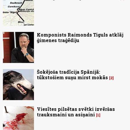
Komponists Raimonds Tiguls atklāj
ģimenes traģēdiju
Šokējoša tradīcija Spānijā:
tūkstošiem suņu mirst mokās
2
Viesītes pilsētas svētki izvēršas
trauksmaini un asiņaini
1