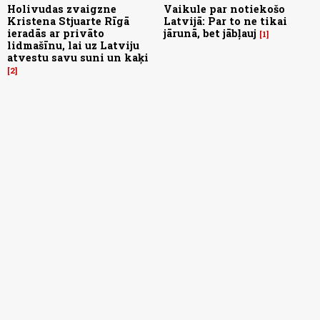
Holivudas zvaigzne
Vaikule par notiekošo
Kristena Stjuarte Rīgā
Latvijā: Par to ne tikai
ieradās ar privāto
jārunā, bet jābļauj
1
lidmašīnu, lai uz Latviju
atvestu savu suni un kaķi
2