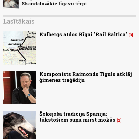
Skandalozākie līgavu tērpi
Lasītākais
Kulbergs atdos Rīgai "Rail Baltica"
3
Komponists Raimonds Tiguls atklāj
ģimenes traģēdiju
Šokējoša tradīcija Spānijā:
tūkstošiem suņu mirst mokās
2