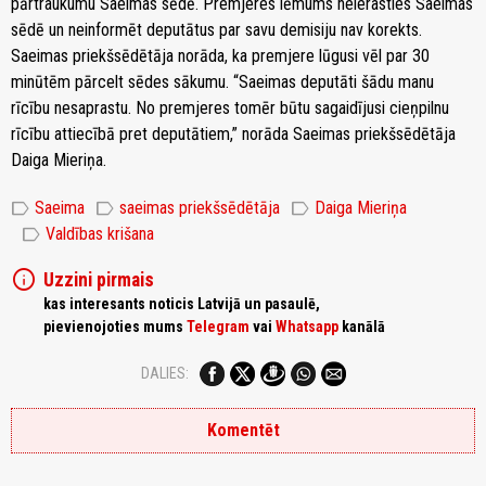
pārtraukumu Saeimas sēdē. Premjeres lēmums neierasties Saeimas
sēdē un neinformēt deputātus par savu demisiju nav korekts.
Saeimas priekšsēdētāja norāda, ka premjere lūgusi vēl par 30
minūtēm pārcelt sēdes sākumu. “Saeimas deputāti šādu manu
rīcību nesaprastu. No premjeres tomēr būtu sagaidījusi cieņpilnu
rīcību attiecībā pret deputātiem,” norāda Saeimas priekšsēdētāja
Daiga Mieriņa.
label
label
label
Saeima
saeimas priekšsēdētāja
Daiga Mieriņa
label
Valdības krišana
info
Uzzini pirmais
kas interesants noticis Latvijā un pasaulē,
pievienojoties mums
Telegram
vai
Whatsapp
kanālā
DALIES:
Komentēt