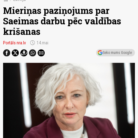
Mieriņas paziņojums par
Saeimas darbu pēc valdības
krišanas
schedule
Portāls nra.lv
14.mai
Seko mums Google