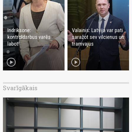
Indriksone:
Valainis: Latvija var pati
kontroldarbus varēs
saražot sev vilcienus un
labot!
tramvajus
play_circle
play_circle
Svarīgākais