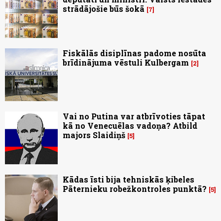
strādājošie būs šokā
7
Fiskālās disiplīnas padome nosūta
brīdinājuma vēstuli Kulbergam
2
Vai no Putina var atbrīvoties tāpat
kā no Venecuēlas vadoņa? Atbild
majors Slaidiņš
5
Kādas īsti bija tehniskās ķibeles
Pāternieku robežkontroles punktā?
5