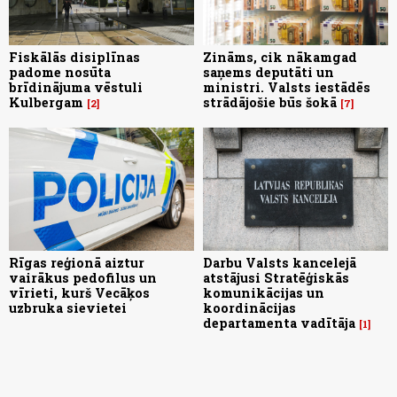
Fiskālās disiplīnas
Zināms, cik nākamgad
padome nosūta
saņems deputāti un
brīdinājuma vēstuli
ministri. Valsts iestādēs
Kulbergam
strādājošie būs šokā
2
7
Rīgas reģionā aiztur
Darbu Valsts kancelejā
vairākus pedofilus un
atstājusi Stratēģiskās
vīrieti, kurš Vecāķos
komunikācijas un
uzbruka sievietei
koordinācijas
departamenta vadītāja
1