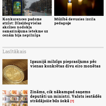
Konkurences padome
Mūžībā devusies izcila
atzīst: Dīzeļdegvielas
pedagoģe
akcīzes nodokļa
samazinājuma ietekme uz
cenām bija nepilnīga
Lasītākais
Igaunijā milzīgs pieprasījums pēc
vienas konkrētas divu eiro monētas
Zināms, cik nākamgad saņems
deputāti un ministri. Valsts iestādēs
strādājošie būs šokā
7