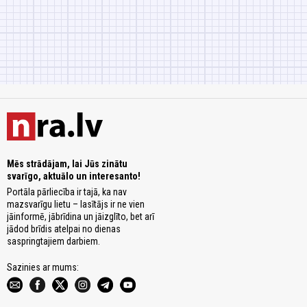
Mēs strādājam, lai Jūs zinātu
svarīgo, aktuālo un interesanto!
Portāla pārliecība ir tajā, ka nav
mazsvarīgu lietu – lasītājs ir ne vien
jāinformē, jābrīdina un jāizglīto, bet arī
jādod brīdis atelpai no dienas
saspringtajiem darbiem.
Sazinies ar mums: