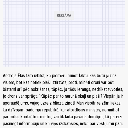
Andrejs Ēķis tam iebilst, kā piemēru minot faktu, kas būtu jāzina
visiem, bet kas netiek plaši iztirzāts, proti, mīnēti droni var būt
bīstami arī pēc nokrišanas, tāpēc, ja tādu ierauga, nedrīkst tuvoties,
jo drons var sprāgt. “Kāpēc par to nerunā skaļi un plaši? Vispār, ja ir
apdraudējums, vajag uzreiz bliezt, ziņot! Man vispār reizēm liekas,
ka dzīvojam padomju republikā, kur atbildīgais ministrs, nerunājot
par mūsu konkrēto ministru, vairāk laika pavada domājot, kā pareizi
pasniegt informāciju un kā viņš izskatīsies, nekā par vēstījumu pašu.