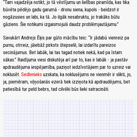
“Tam vajadzēja notikt, jo tā vēstījumu un lielības piramīda, kas tika
būvēta pēdējo gadu garumā - dronu siena, kupols - beidzot ir
nogāzusies un labi, ka tā. Jo ilgāk nesabruktu, jo trakāks būtu
gāziens. Šie notikumi izgaismojuši daudz problēmjautājumu.”
Savukārt Andrejs Ēķis par gūto mācību teic: “Ir jādabū vienreiz pa
purnu, otrreiz, jāiebāž pirksts štepselē, lai izdarītu pareizos
secinājumus. Bet labāk, lai tas tagad notiek nekā, kad pa īstam
sākas.” Raidījuma viesi diskutēja arī par to, kas ir labāk - ja pastāv
apdraudējuma iespējamība, paziņot iedzīvotājiem par to uzreiz vai
noklusēt.
Sedlenieks
uzskata, ka noklusējums ne vienmēr ir slikti, jo,
ja, piemēram, viļņošanās ezerā tiek izziņota kā apdraudējums, bet
patiesībā tur peld bebrs, tad cilvēki būs lieki satracināti.