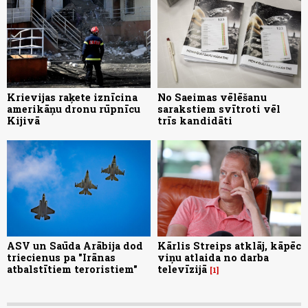
Krievijas raķete iznīcina
No Saeimas vēlēšanu
amerikāņu dronu rūpnīcu
sarakstiem svītroti vēl
Kijivā
trīs kandidāti
ASV un Saūda Arābija dod
Kārlis Streips atklāj, kāpēc
triecienus pa "Irānas
viņu atlaida no darba
atbalstītiem teroristiem"
televīzijā
1