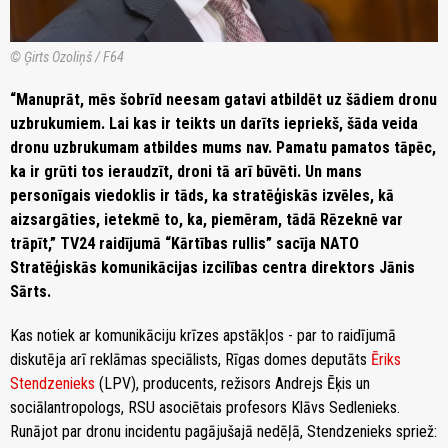
© Ģirts Ozoliņš / F64
“Manuprāt, mēs šobrīd neesam gatavi atbildēt uz šādiem dronu
uzbrukumiem. Lai kas ir teikts un darīts iepriekš, šāda veida
dronu uzbrukumam atbildes mums nav. Pamatu pamatos tāpēc,
ka ir grūti tos ieraudzīt, droni tā arī būvēti. Un mans
personīgais viedoklis ir tāds, ka stratēģiskās izvēles, kā
aizsargāties, ietekmē to, ka, piemēram, tādā Rēzeknē var
trāpīt,” TV24 raidījumā “Kārtības rullis” sacīja NATO
Stratēģiskās komunikācijas izcilības centra direktors Jānis
Sārts.
Kas notiek ar komunikāciju krīzes apstākļos - par to raidījumā
diskutēja arī reklāmas speciālists, Rīgas domes deputāts
Ēriks
Stendzenieks
(LPV), producents, režisors Andrejs Ēķis un
sociālantropologs, RSU asociētais profesors Klāvs Sedlenieks.
Runājot par dronu incidentu pagājušajā nedēļā, Stendzenieks spriež: