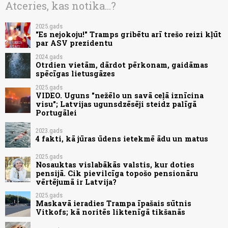
Atceries, kas notika...?
2025.gads
"Es nejokoju!" Tramps gribētu arī trešo reizi kļūt
par ASV prezidentu
2024.gads
Otrdien vietām, dārdot pērkonam, gaidāmas
spēcīgas lietusgāzes
2025.gads
VIDEO. Uguns "nežēlo un savā ceļā iznīcina
visu"; Latvijas ugunsdzēsēji steidz palīgā
Portugālei
2023.gads
4 fakti, kā jūras ūdens ietekmē ādu un matus
2025.gads
Nosauktas vislabākās valstis, kur doties
pensijā. Cik pievilcīga topošo pensionāru
vērtējumā ir Latvija?
2025.gads
Maskavā ieradies Trampa īpašais sūtnis
Vitkofs; kā noritēs liktenīgā tikšanās