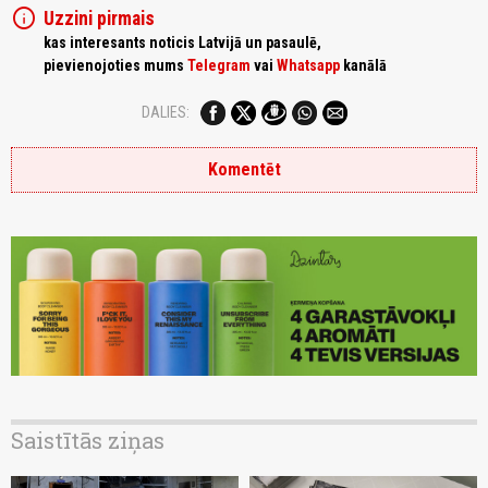
info
Uzzini pirmais
kas interesants noticis Latvijā un pasaulē,
pievienojoties mums
Telegram
vai
Whatsapp
kanālā
DALIES:
Komentēt
Saistītās ziņas