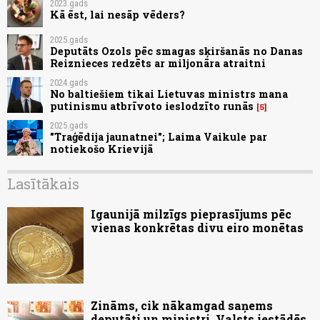
2023.gads
Kā ēst, lai nesāp vēders?
2025.gads
Deputāts Ozols pēc smagas sķiršanās no Danas
Reiznieces redzēts ar miljonāra atraitni
2024.gads
No baltiešiem tikai Lietuvas ministrs mana
putinismu atbrīvoto ieslodzīto runās
5
2025.gads
"Traģēdija jaunatnei"; Laima Vaikule par
notiekošo Krievijā
Lasītākais
Igaunijā milzīgs pieprasījums pēc
vienas konkrētas divu eiro monētas
Zināms, cik nākamgad saņems
deputāti un ministri. Valsts iestādēs