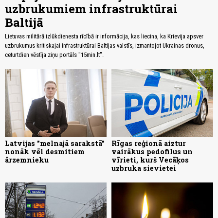
uzbrukumiem infrastruktūrai
Baltijā
Lietuvas militārā izlūkdienesta rīcībā ir informācija, kas liecina, ka Krievija apsver
uzbrukumus kritiskajai infrastruktūrai Baltijas valstīs, izmantojot Ukrainas dronus,
ceturtdien vēstīja ziņu portāls "15min.lt".
Latvijas "melnajā sarakstā"
Rīgas reģionā aiztur
nonāk vēl desmitiem
vairākus pedofilus un
ārzemnieku
vīrieti, kurš Vecāķos
uzbruka sievietei