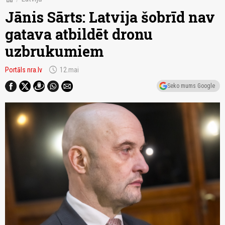
Jānis Sārts: Latvija šobrīd nav
gatava atbildēt dronu
uzbrukumiem
schedule
Portāls nra.lv
12.mai
Seko mums Google