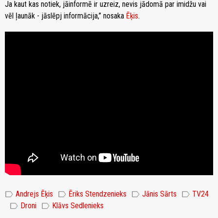
Ja kaut kas notiek, jāinformē ir uzreiz, nevis jādomā par imidžu vai
vēl ļaunāk - jāslēpj informācija,” nosaka
Ēķis
.
label
label
label
label
Andrejs Ēķis
Ēriks Stendzenieks
Jānis Sārts
TV24
label
label
Droni
Klāvs Sedlenieks