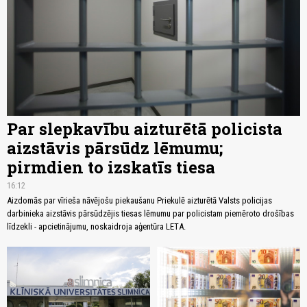
Par slepkavību aizturētā policista
aizstāvis pārsūdz lēmumu;
pirmdien to izskatīs tiesa
16:12
Aizdomās par vīrieša nāvējošu piekaušanu Priekulē aizturētā Valsts policijas
darbinieka aizstāvis pārsūdzējis tiesas lēmumu par policistam piemēroto drošības
līdzekli - apcietinājumu, noskaidroja aģentūra LETA.