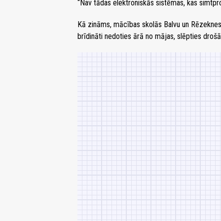
“Nav tādas elektroniskās sistēmas, kas simtpr
Kā zināms, mācības skolās Balvu un Rēzeknes nov
brīdināti nedoties ārā no mājas, slēpties drošā 