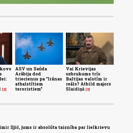
akovs
ASV un Saūda
Vai Krievijas
s
Arābija dod
uzbrukums trīs
lei:
triecienus pa "Irānas
Baltijas valstīm ir
atbalstītiem
reāls? Atbild majors
d
teroristiem"
Slaidiņš
2
3
ir Iļjič, jums ir absolūta taisnība par lielkrievu