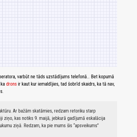
operatora, varbūt ne tāds uzstādījums telefonā… Bet kopumā
, ka
drons
ir kaut kur iemaldījies, tad šobrīd skaidrs, ka tā nav,
s.
ruktūru. Ar bažām skatāmies, redzam retoriku starp
i ziņo, kas notiks 9. maijā, jebkurā gadījumā eskalācija
zbrukumu ziņā. Redzam, ka pie mums šis “apsveikums”