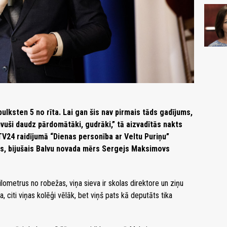
ulksten 5 no rīta. Lai gan šis nav pirmais tāds gadījums,
vuši daudz pārdomātāki, gudrāki,” tā aizvadītās nakts
V24 raidījumā “Dienas personība ar Veltu Puriņu”
s, bijušais Balvu novada mērs Sergejs Maksimovs
ometrus no robežas, viņa sieva ir skolas direktore un ziņu
, citi viņas kolēģi vēlāk, bet viņš pats kā deputāts tika