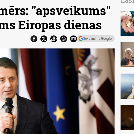
Las
 mērs: "apsveikums"
irms Eiropas dienas
Seko mums Google