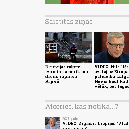
Saistītās ziņas
Krievijas raķete
VIDEO. Nils Uš
iznīcina amerikāņu
uzstāj uz Eiropa
dronu rūpnīcu
palīdzību Latga
Kijivā
Nevis kaut kad
vēlāk, bet taga
Atceries, kas notika...?
2025.gads
VIDEO. Zigmars Liepiņš: "Vladim
šovinismu"