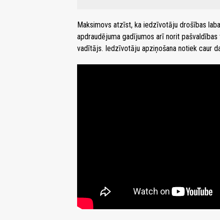
Maksimovs atzīst, ka iedzīvotāju drošības laba
apdraudējuma gadījumos arī norit pašvaldības va
vadītājs. Iedzīvotāju apziņošana notiek caur