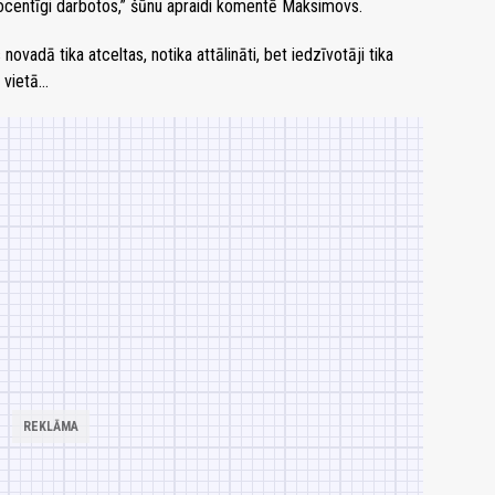
ocentīgi darbotos,” šūnu apraidi komentē Maksimovs.
adā tika atceltas, notika attālināti, bet iedzīvotāji tika
vietā...