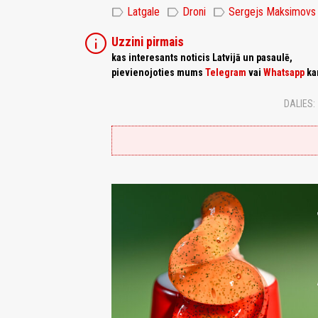
label
label
label
Latgale
Droni
Sergejs Maksimovs
info
Uzzini pirmais
kas interesants noticis Latvijā un pasaulē,
pievienojoties mums
Telegram
vai
Whatsapp
ka
DALIES: