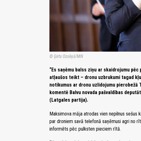
© Ģirts Ozoliņš/MN
“Es saņēmu balss ziņu ar skaidrojumu pēc p
atļaušos teikt – dronu uzbrukumi tagad kļu
notikumus ar dronu uzlidojumu pierobežā T
komentē Balvu novada pašvaldības deputāt
(Latgales partija).
Maksimova māja atrodas vien nepilnus sešus kil
par droniem savā telefonā saņēmusi agri no rīta
informēts pēc pulksten pieciem rītā.