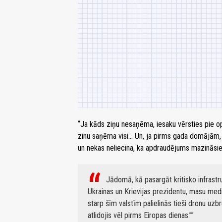
“Ja kāds ziņu nesaņēma, iesaku vērsties pie 
zinu saņēma visi… Un, ja pirms gada domājām
un nekas neliecina, ka apdraudējums mazināsie
Jādomā, kā pasargāt kritisko infrast
Ukrainas un Krievijas prezidentu, masu medij
starp šīm valstīm palielinās tieši dronu u
atlidojis vēl pirms Eiropas dienas.”