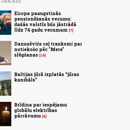
ītākais
Eiropa paaugstinās
pensionēšanās vecumu:
dažās valstīs būs jāstrādā
līdz 74 gadu vecumam
7
Danusēvičs ceļ trauksmi par
notiekošo pēc "Mere"
slēgšanas
10
Baltijas jūrā izplatās “jūras
kanibāls”
Brīdina par iespējamu
globālu elektrības
pārrāvumu
4