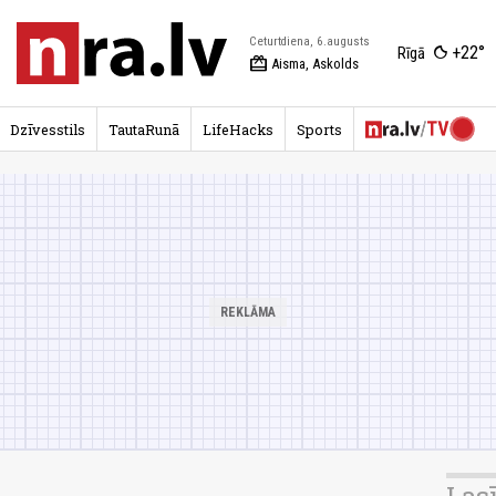
Ceturtdiena, 6.augusts
+22°
Rīgā
redeem
Aisma, Askolds
Dzīvesstils
TautaRunā
LifeHacks
Sports