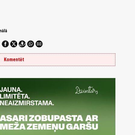
nālā
Komentēt