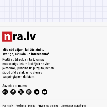
Mēs strādājam, lai Jūs zinātu
svarīgo, aktuālo un interesanto!
Portāla pārliecība ir tajā, ka nav
mazsvarīgu lietu – lasītājs ir ne vien
jāinformē, jābrīdina un jāizglīto, bet arī
jādod brīdis atelpai no dienas
saspringtajiem darbiem.
Sazinies ar mums:
Par nra.lv
Reklāma
Misija
Privātuma politika
Lietošanas noteikumi