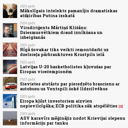
2025.gads
Mākslīgais intelekts pamanījis dramatiskas
atšķirības Putina izskatā
2024.gads
Virsdiriģents Mārtiņš Klišāns:
Dziesmusvētkiem draud iznīkšana un
izbeigšanās
2023.gads
Rīgā šovakar tiks veikti remontdarbi uz
dzelzceļa pārbrauktuves Krustpils ielā
2023.gads
Latvijas U-20 basketbolistes kļuvušas par
Eiropas vicečempionēm
2023.gads
Sievietes atstāsts par pieredzēto braucienu ar
autobusu uz Ventspili šokē līdzcilvēkus
2023.gads
Eiropa kļūst investoriem aizvien
nepievilcīgāka; ECB politika sāk atspēlēties
2
2025.gads
ASV karavīrs mēģinājis nodot Krievijai slepenu
informāciju par tanku