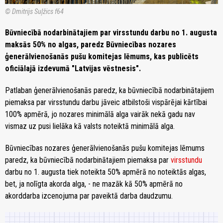
© Dmitrijs Suļžics f64
Būvniecībā nodarbinātajiem par virsstundu darbu no 1. augusta
maksās 50% no algas, paredz Būvniecības nozares
ģenerālvienošanās pušu komitejas lēmums, kas publicēts
oficiālajā izdevumā "Latvijas vēstnesis".
Patlaban ģenerālvienošanās paredz, ka būvniecībā nodarbinātajiem
piemaksa par virsstundu darbu jāveic atbilstoši vispārējai kārtībai
100% apmērā, jo nozares minimālā alga vairāk nekā gadu nav
vismaz uz pusi lielāka kā valsts noteiktā minimālā alga.
Būvniecības nozares ģenerālvienošanās pušu komitejas lēmums
paredz, ka būvniecībā nodarbinātajiem piemaksa par
virsstundu
darbu no 1. augusta tiek noteikta 50% apmērā no noteiktās algas,
bet, ja nolīgta akorda alga, - ne mazāk kā 50% apmērā no
akorddarba izcenojuma par paveiktā darba daudzumu.