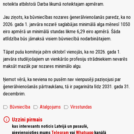
noteikta atbilstoši Darba likumā noteiktajam apmēram.
Jau ziņots, ka būvniecības nozares ģenerālvienošanās paredz, ka no
2026. gada 1. janvāra nozarē saglabājas minimālā alga mēnesī 1050
eiro apmērā un minimālā stundas likme 6,29 eiro apmērā. Šāda
atlīdzība būs jāmaksā visiem būvniecībā nodarbinātajiem.
Tāpat pušu komiteja pērn oktobrī vienojās, ka no 2026. gada 1.
janvāra studējošajiem un vienkāršo profesiju strādniekiem nevarēs
maksāt mazāk par nozares minimālo algu.
Ņemot vērā, ka neviena no pusēm nav vienpusēji paziņojusi par
ģenerālvienošanās pārtraukšanu, tā ir pagarināta līdz 2031. gada 31.
decembrim.
label
label
label
Būvniecība
Atalgojums
Virsstundas
info
Uzzini pirmais
kas interesants noticis Latvijā un pasaulē,
pievienojoties mums
Telegram
vai
Whatsapp
kanālā