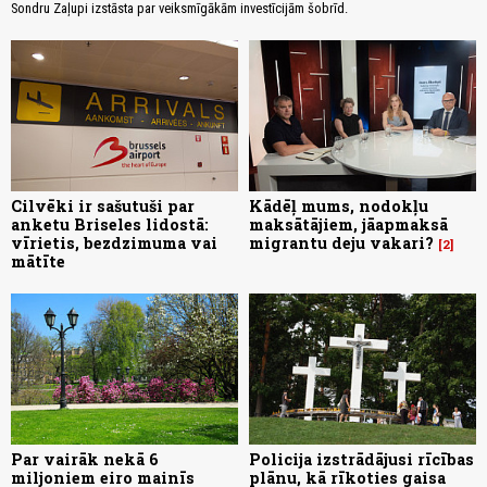
Sondru Zaļupi izstāsta par veiksmīgākām investīcijām šobrīd.
Cilvēki ir sašutuši par
Kādēļ mums, nodokļu
anketu Briseles lidostā:
maksātājiem, jāapmaksā
vīrietis, bezdzimuma vai
migrantu deju vakari?
2
mātīte
Par vairāk nekā 6
Policija izstrādājusi rīcības
miljoniem eiro mainīs
plānu, kā rīkoties gaisa