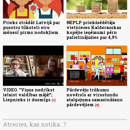
Prieks strādāt Latvijā par
NEPLP priekšsēdētāja
pusotru tūkstoti eiro
vietnieces Kalderauskas
mēnesī pirms nodokļiem
kopējie ieņēmumi pērn
palielinājušies par 4,9%
VIDEO. "Viņus nedrīkst
Pārdevēju trūkumu
ielaist valdības mājā!";
novērsīs ar virsstundu
Liepnieks ir dusmīgs
atalgojuma samazināšanu
1
pārdevējiem
8
Atceries, kas notika...?