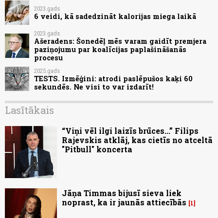
2023.gads
6 veidi, kā sadedzināt kalorijas miega laikā
2023.gads
Ašeradens: Šonedēļ mēs varam gaidīt premjera
paziņojumu par koalīcijas paplašināšanās
procesu
2025.gads
TESTS. Izmēģini: atrodi paslēpušos kaķi 60
sekundēs. Ne visi to var izdarīt!
Lasītākais
“Viņi vēl ilgi laizīs brūces...” Filips
Rajevskis atklāj, kas cietīs no atceltā
"Pitbull" koncerta
Jāņa Timmas bijusī sieva liek
noprast, ka ir jaunās attiecībās
1