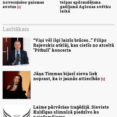
novecojušos gaismas
telpas apdraudējuma
avotus
gadījumā Aglonas svētku
1
laikā
Lasītākais
“Viņi vēl ilgi laizīs brūces...” Filips
Rajevskis atklāj, kas cietīs no atceltā
"Pitbull" koncerta
Jāņa Timmas bijusī sieva liek
noprast, ka ir jaunās attiecībās
1
Laime pārvēršas traģēdijā. Sieviete
Kuldīgas slimnīcā piedzīvo ko
neiedomājamu