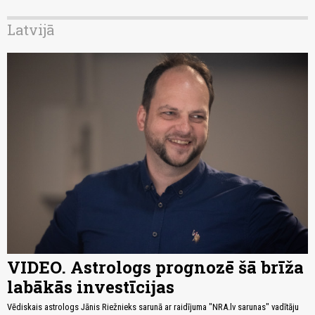
Latvijā
VIDEO. Astrologs prognozē šā brīža
labākās investīcijas
Vēdiskais astrologs Jānis Riežnieks sarunā ar raidījuma "NRA.lv sarunas" vadītāju