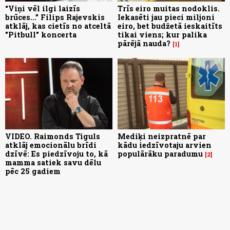
“Viņi vēl ilgi laizīs
Trīs eiro muitas nodoklis.
brūces...” Filips Rajevskis
Iekasēti jau pieci miljoni
atklāj, kas cietīs no atceltā
eiro, bet budžetā ieskaitīts
"Pitbull" koncerta
tikai viens; kur palika
pārējā nauda?
1
VIDEO. Raimonds Tiguls
Mediķi neizpratnē par
atklāj emocionālu brīdi
kādu iedzīvotaju arvien
dzīvē: Es piedzīvoju to, kā
populārāku paradumu
2
mamma satiek savu dēlu
pēc 25 gadiem