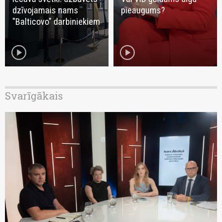
dzīvojamais nams
pieaugums?
"Balticovo" darbiniekiem
play_circle
play_circle
Svarīgākais