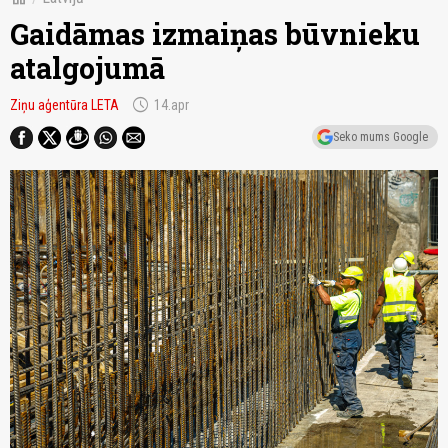
Gaidāmas izmaiņas būvnieku
atalgojumā
schedule
Ziņu aģentūra LETA
14.apr
Seko mums Google