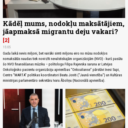
Kādēļ mums, nodokļu maksātājiem,
jāapmaksā migrantu deju vakari?
2
15:05
Gada laikā nevis miljoni, bet vairāki simti miljonu eiro no mūsu nodokļos
nomaksātās naudas tiek novirzīti nevalstiskajām organizācijām (NVO) - kurš pasūta
šo NVO finansēšanas mūziku – politologa Filipa Rajevska saruna ar Latvijas
Onkoloģisko pacientu organizāciju apvienības “Onkoalianse” pārstāvi Inesi Supi,
Centrs “MARTA” politikas koordinatori Beatu Joniti ("Jaunā vienotība") un Kultūras
ministrijas parlamentāro sekretāru Ivaru Āboliņu (Nacionālā apvienība).