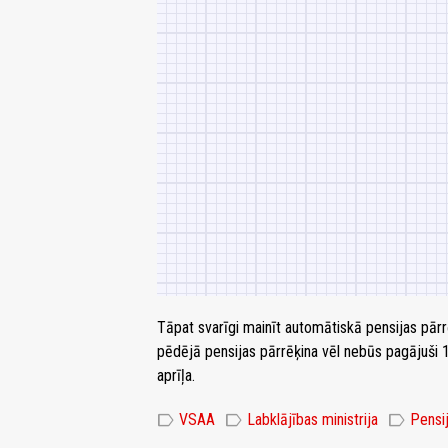
Tāpat svarīgi mainīt automātiskā pensijas pārr
pēdējā pensijas pārrēķina vēl nebūs pagājuši 
aprīļa.
label
label
label
VSAA
Labklājības ministrija
Pensi