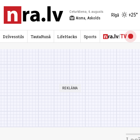
Ceturtdiena, 6.augusts
+25°
Rīgā
redeem
Aisma, Askolds
Dzīvesstils
TautaRunā
LifeHacks
Sports