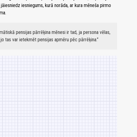
 jāiesniedz iesniegums, kurā norāda, ar kura mēneša pirmo
āma.
mātiskā pensijas pārrēķina mēnesi ir tad, ja persona vēlas,
 jo tas var ietekmēt pensijas apmēru pēc pārrēķina.