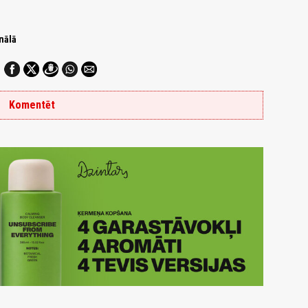
nālā
Komentēt