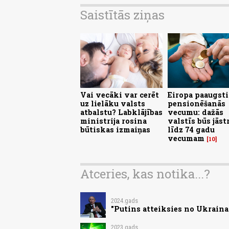
Saistītās ziņas
Vai vecāki var cerēt
Eiropa paaugst
uz lielāku valsts
pensionēšanās
atbalstu? Labklājības
vecumu: dažās
ministrija rosina
valstīs būs jāst
būtiskas izmaiņas
līdz 74 gadu
vecumam
10
Atceries, kas notika...?
2024.gads
"Putins atteiksies no Ukraina
2023.gads