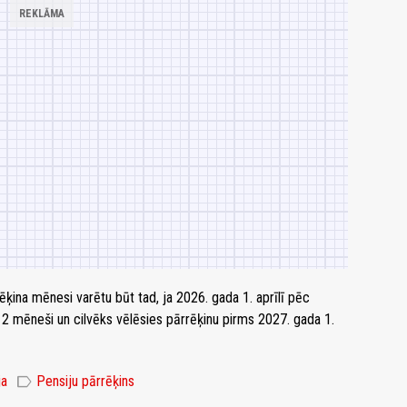
ēķina mēnesi varētu būt tad, ja 2026. gada 1. aprīlī pēc
12 mēneši un cilvēks vēlēsies pārrēķinu pirms 2027. gada 1.
label
ja
Pensiju pārrēķins