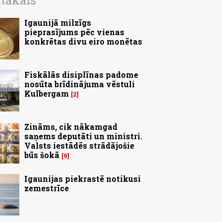
ītākais
Igaunijā milzīgs
pieprasījums pēc vienas
konkrētas divu eiro monētas
Fiskālās disiplīnas padome
nosūta brīdinājuma vēstuli
Kulbergam
2
Zināms, cik nākamgad
saņems deputāti un ministri.
Valsts iestādēs strādājošie
būs šokā
9
Igaunijas piekrastē notikusi
zemestrīce