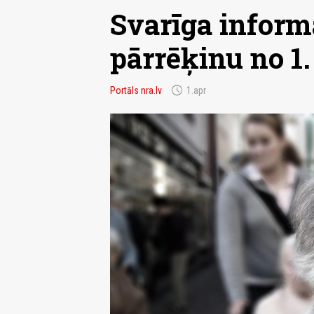
Svarīga informā
pārrēķinu no 1.
schedule
Portāls nra.lv
1.apr