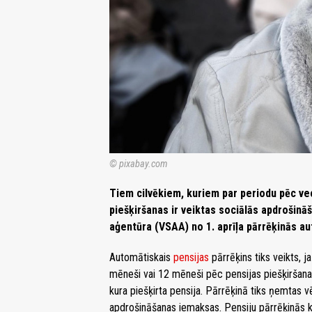
© pixabay.com
Tiem cilvēkiem, kuriem par periodu pēc vecu
piešķiršanas ir veiktas sociālās apdrošin
aģentūra (VSAA) no 1. aprīļa pārrēķinās aut
Automātiskais
pensijas
pārrēķins tiks veikts, 
mēneši vai 12 mēneši pēc pensijas piešķiršan
kura piešķirta pensija. Pārrēķinā tiks ņemtas 
apdrošināšanas iemaksas. Pensiju pārrēķinās kat