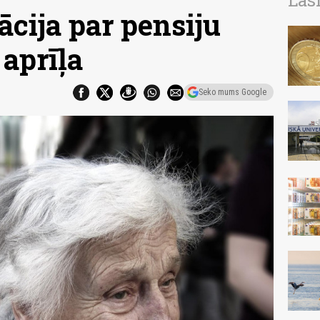
Las
cija par pensiju
 aprīļa
Seko mums Google