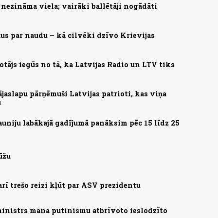
nezināma viela; vairāki ballētāji nogādāti
us par naudu – kā cilvēki dzīvo Krievijas
otājs iegūs no tā, ka Latvijas Radio un LTV tiks
aslapu pārņēmuši Latvijas patrioti, kas viņa
u
auniju labākajā gadījumā panāksim pēc 15 līdz 25
ūžu
arī trešo reizi kļūt par ASV prezidentu
ministrs mana putinismu atbrīvoto ieslodzīto