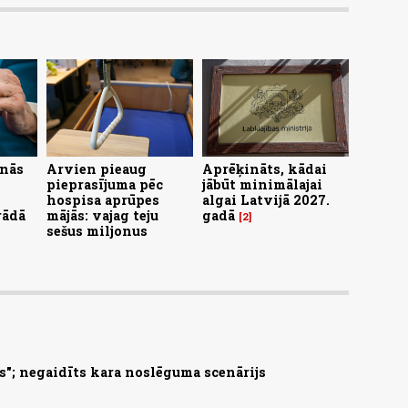
inās
Arvien pieaug
Aprēķināts, kādai
pieprasījuma pēc
jābūt minimālajai
hospisa aprūpes
algai Latvijā 2027.
rādā
mājās: vajag teju
gadā
2
sešus miljonus
s"; negaidīts kara noslēguma scenārijs