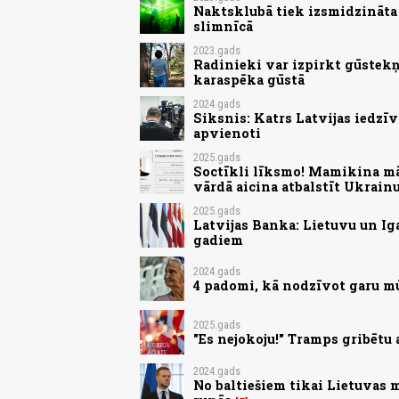
Naktsklubā tiek izsmidzināta 
slimnīcā
2023.gads
Radinieki var izpirkt gūstekņ
karaspēka gūstā
2024.gads
Siksnis: Katrs Latvijas iedzīv
apvienoti
2025.gads
Soctīkli līksmo! Mamikina māj
vārdā aicina atbalstīt Ukrain
2025.gads
Latvijas Banka: Lietuvu un Ig
gadiem
2024.gads
4 padomi, kā nodzīvot garu m
2025.gads
"Es nejokoju!" Tramps gribētu 
2024.gads
No baltiešiem tikai Lietuvas 