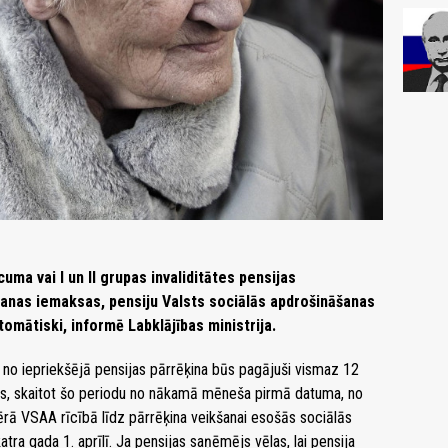
ma vai I un II grupas invaliditātes pensijas
āšanas iemaksas, pensiju Valsts sociālās apdrošināšanas
omātiski, informē Labklājības ministrija.
ja no iepriekšējā pensijas pārrēķina būs pagājuši vismaz 12
as, skaitot šo periodu no nākamā mēneša pirmā datuma, no
vērā VSAA rīcībā līdz pārrēķina veikšanai esošās sociālās
ra gada 1. aprīlī. Ja pensijas saņēmējs vēlas, lai pensija