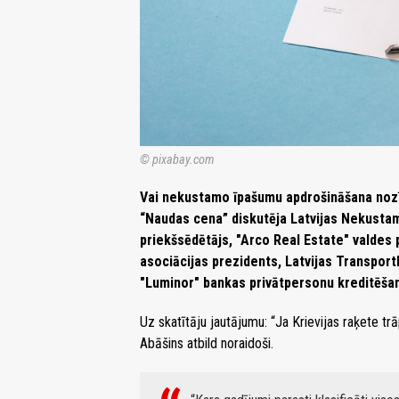
© pixabay.com
Vai nekustamo īpašumu apdrošināšana nozī
“Naudas cena” diskutēja Latvijas Nekusta
priekšsēdētājs, "Arco Real Estate" valdes 
asociācijas prezidents, Latvijas Transport
"Luminor" bankas privātpersonu kreditēša
Uz skatītāju jautājumu: “Ja Krievijas raķete 
Abāšins atbild noraidoši.