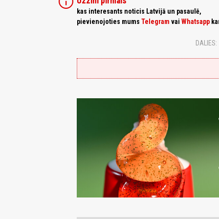
info
Uzzini pirmais
kas interesants noticis Latvijā un pasaulē,
pievienojoties mums
Telegram
vai
Whatsapp
ka
DALIES: