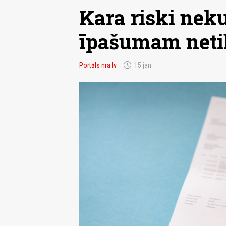
Kara riski ne
īpašumam netik
schedule
Portāls nra.lv
15.jan