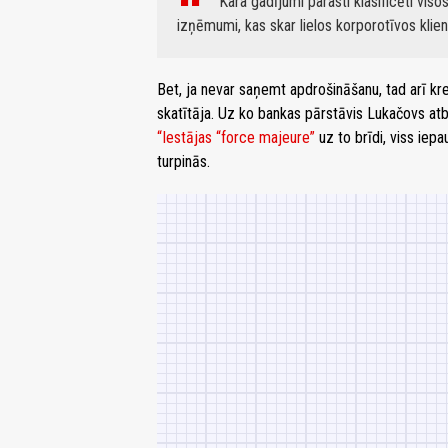
“Kara gadījumi parasti klasificēti viso
izņēmumi, kas skar lielos korporotīvos kli
Bet, ja nevar saņemt apdrošināšanu, tad arī kr
skatītāja. Uz ko bankas pārstāvis Lukačovs atb
“Iestājas “force majeure”
uz to brīdi, viss iep
turpinās.