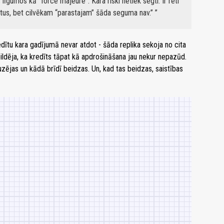
s līgumos kā “force majeure”. Kara riski netiek segti. Ir reti
entus, bet cilvēkam “parastajam” šāda seguma nav.”
edītu kara gadījumā nevar atdot - šāda replika sekoja no cita
ildēja, ka kredīts tāpat kā apdrošināšana jau nekur nepazūd.
auzējas un kādā brīdī beidzas. Un, kad tas beidzas, saistības