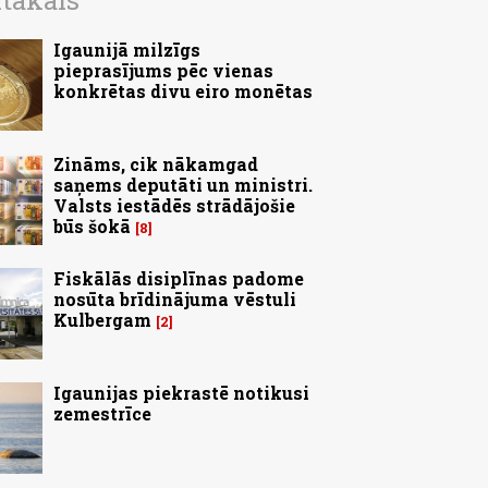
ītākais
Igaunijā milzīgs
pieprasījums pēc vienas
konkrētas divu eiro monētas
Zināms, cik nākamgad
saņems deputāti un ministri.
Valsts iestādēs strādājošie
būs šokā
8
Fiskālās disiplīnas padome
nosūta brīdinājuma vēstuli
Kulbergam
2
Igaunijas piekrastē notikusi
zemestrīce