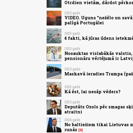
Otrdien vietām, dārdot pērko
2025.gads
VIDEO. Uguns "nežēlo un savā c
palīgā Portugālei
2023.gads
4 fakti, kā jūras ūdens ietek
2025.gads
Nosauktas vislabākās valstis, 
pensionāru vērtējumā ir Latvi
2025.gads
Maskavā ieradies Trampa īpaša
2023.gads
Kā ēst, lai nesāp vēders?
2025.gads
Deputāts Ozols pēc smagas sķi
atraitni
2024.gads
No baltiešiem tikai Lietuvas 
runās
5