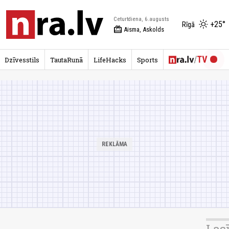
Ceturtdiena, 6.augusts
+25°
Rīgā
redeem
Aisma, Askolds
Dzīvesstils
TautaRunā
LifeHacks
Sports