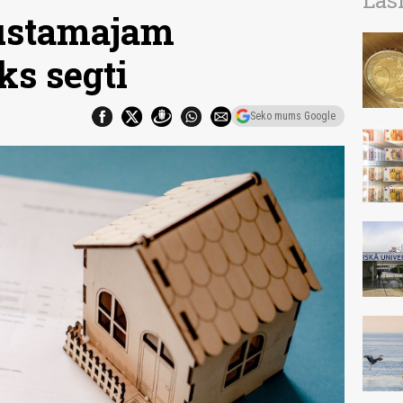
Las
kustamajam
s segti
Seko mums Google