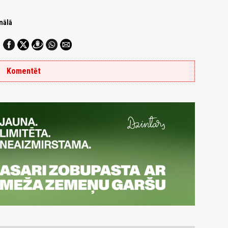
nālā
Komentēt