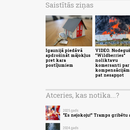
Saistītās ziņas
Igaunijā piedāvā
VIDEO. Nodegu
apdrošināt mājokļus
"Wildberries"
pret kara
noliktavu
postījumiem
komersanti par
kompensācijām
pat nesapņot
Atceries, kas notika...?
2025.gads
"Es nejokoju!" Tramps gribētu 
2024.gads