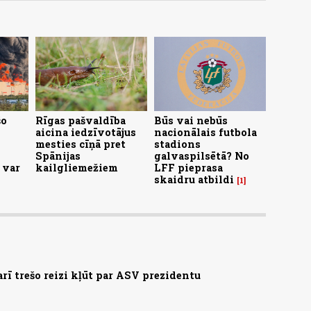
šo
Rīgas pašvaldība
Būs vai nebūs
aicina iedzīvotājus
nacionālais futbola
mesties cīņā pret
stadions
Spānijas
galvaspilsētā? No
 var
kailgliemežiem
LFF pieprasa
skaidru atbildi
1
arī trešo reizi kļūt par ASV prezidentu