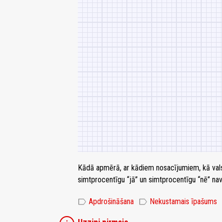
Kādā apmērā, ar kādiem nosacījumiem, kā valsts
simtprocentīgu “jā” un simtprocentīgu “nē” na
label
label
Apdrošināšana
Nekustamais īpašums