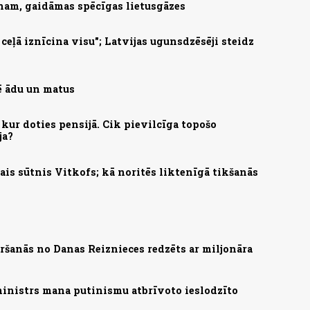
nam, gaidāmas spēcīgas lietusgāzes
eļā iznīcina visu"; Latvijas ugunsdzēsēji steidz
mē ādu un matus
kur doties pensijā. Cik pievilcīga topošo
ja?
is sūtnis Vitkofs; kā noritēs liktenīgā tikšanās
ršanās no Danas Reiznieces redzēts ar miljonāra
ministrs mana putinismu atbrīvoto ieslodzīto