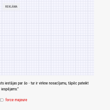
 iestājas par šo - tur ir virkne nosacījumu, tāpēc pateikt
v iespējams.”
label
force majeure