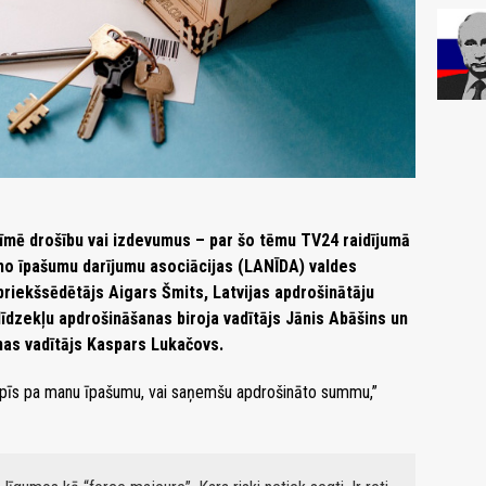
mē drošību vai izdevumus – par šo tēmu TV24 raidījumā
mo īpašumu darījumu asociācijas (LANĪDA) valdes
priekšsēdētājs Aigars Šmits, Latvijas apdrošinātāju
līdzekļu apdrošināšanas biroja vadītājs Jānis Abāšins un
nas vadītājs Kaspars Lukačovs.
trāpīs pa manu īpašumu, vai saņemšu apdrošināto summu,”