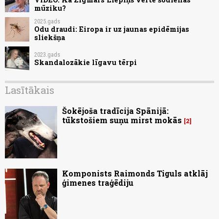
mūziku?
2025.gads
Odu draudi: Eiropa ir uz jaunas epidēmijas
sliekšņa
2023.gads
Skandalozākie līgavu tērpi
Lasītākais
Šokējoša tradīcija Spānijā:
tūkstošiem suņu mirst mokās
2
Komponists Raimonds Tiguls atklāj
ģimenes traģēdiju