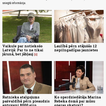
sniegtā informācija.
Vaikule par notiekošo
Laulībā pērn stājušās 12
Latvijā: Par to ne tikai
nepilngadīgas jaunietes
jārunā, bet jābļauj
1
Ratnieka atalgojums
Ko operdziedātāja Marina
pašvaldībā pērn pieaudzis
Rebeka domā par mūsu
aptuveni 8000 eiro
operas skatuvi?