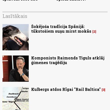
Lasītākais
Šokējoša tradīcija Spānijā:
tūkstošiem suņu mirst mokās
2
Komponists Raimonds Tiguls atklāj
ģimenes traģēdiju
Kulbergs atdos Rīgai "Rail Baltica"
3