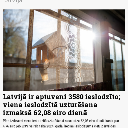
Latvijā
Latvijā ir aptuveni 3580 ieslodzīto;
viena ieslodzītā uzturēšana
izmaksā 62,08 eiro dienā
Pērn izdevumi viena ieslodzītā uzturēšanai sasniedza 62,08 eiro dienā, kas ir par
4,76 eiro jeb 8,3% vairāk nekā 2024. gadā, liecina Ieslodzījuma vietu pārvaldes