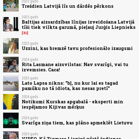
2023.gads
Trešdien Latvijā līs un dārdēs pērkons
2025.gads
Baltijas aizsardzības līnijas izveidošana Latvijā
tīši tiek vilkta garumā, pieļauj Jurģis Liepnieks
31
2025.gads
Uzzini, kas bremzē tavu profesionālo izaugsmi
2024.gads
Rita Lasmane aizsvilstas: Nav svarīgi, vai tu
izvemsies. Caca!
2023.gads
Lato Lapsa nikns: "bļ, nu kur lai es tagad
pamūku no tā idiota, kas nesas pretī"
2024.gads
Notikumi Kurskas apgabalā - eksperti min
iespējamos Kijivas mērķus
2024.gads
Svarīga ziņa tiem, kas plāno apmeklēt Lietuvu
2025.gads
VIDEO. Kā Zigmars Liepiņš vērtē šodienas