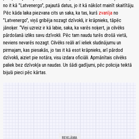
no it kā "Latvenergo", pajautā datus, jo it kā nākšot mainīt skaitītāju.
Pēc kāda laika piezvana cits un saka, ka tas, kurš
zvanīja
no
"Latvenergo", viņš gribēja nozagt dzīvokli, ir krāpnieks, tāpēc
jānoķer. “Viņi uzreiz ir kā labie, saka, ka varēs noķert, ja cilvēks
pārdošanā izliks savu dzīvokli. Pēc tam naudu turēs drošā vietā,
neviens nevarēs nozagt. Cilvēks reāli arī ieliek sludinājumu un
pirmajam, kas piesakās, jo tas it kā esot krāpnieks, arī pārdod
dzīvokli, aiziet pie notāra, visu izdara oficiāli. Apmānītais cilvēks
paliek bez dzīvokļa un naudas. Un šādi gadījumi, pēc policija teiktā
bijuši pieci pēc kārtas.