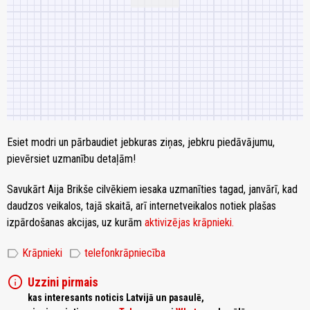
Esiet modri un pārbaudiet jebkuras ziņas, jebkru piedāvājumu,
pievērsiet uzmanību detaļām!
Savukārt Aija Brikše cilvēkiem iesaka uzmanīties tagad, janvārī, kad
daudzos veikalos, tajā skaitā, arī internetveikalos notiek plašas
izpārdošanas akcijas, uz kurām
aktivizējas krāpnieki.
label
label
Krāpnieki
telefonkrāpniecība
info
Uzzini pirmais
kas interesants noticis Latvijā un pasaulē,