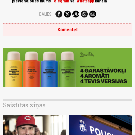
pievienojoties mums
Telegram
vai
Whatsapp
kanālā
DALIES:
Komentēt
Saistītās ziņas