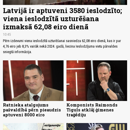
Latvijā ir aptuveni 3580 ieslodzīto;
viena ieslodzītā uzturēšana
izmaksā 62,08 eiro dienā
10:45
Pērn izdevumi viena ieslodzītā uzturēšanai sasniedza 62,08 eiro dienā, kas ir par
4,76 eiro jeb 8,3% vairāk nekā 2024. gadā, liecina Ieslodzījuma vietu pārvaldes
sniegtā informācija.
Ratnieka atalgojums
Komponists Raimonds
pašvaldībā pērn pieaudzis
Tiguls atklāj ģimenes
aptuveni 8000 eiro
traģēdiju