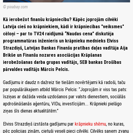
© pixabay.com
Kā ierobežot finanšu krāpniecību? Kāpēc joprojām cilvēki
Latvija cieš no krāpniekiem, kādi ir krāpniecības "veiksmes"
cēloņi – par to TV24 raidījumā “Naudas cena” diskutēja
programmatūras inženieris un krāpnieku mednieks Elviss
Strazdiņš, Latvijas Bankas Finanšu pratības daļas vadītāja Aija
Brikše un Finanšu nozares asociācijas Krāpšanas
ierobežošanas darba grupas vadītājs, SEB bankas Drošības
pārvaldes vadītājs Mārcis Pelcis.
Gadījumu ir daudz n dažreiz tie tiešām novērtējami kā radoši, taču
par populārākajiem atbild Mārcis Pelcis: “Joprojām ir viss tas pats:
īsziņas ar dažāda veida uzdošanos par valsts dienestiem, sociālās
apdrošināšanās aģentūru, VIDu, investīcijām…. Krāpnieki pielāgo
ziņas šīs dienas aktualitātēm.”
Elviss Strazdiņš izstāsta gadījumu par
krāpnieku shēmu
, no kuras,
pēc policijas ziņām, cietuši veseli pieci cilvēki. Cilvēks saņem zvanu