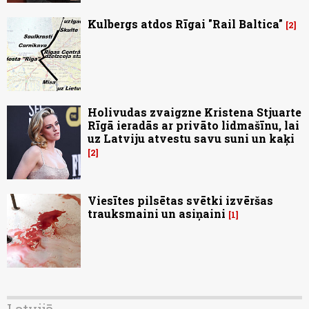
Kulbergs atdos Rīgai "Rail Baltica"
2
Holivudas zvaigzne Kristena Stjuarte
Rīgā ieradās ar privāto lidmašīnu, lai
uz Latviju atvestu savu suni un kaķi
2
Viesītes pilsētas svētki izvēršas
trauksmaini un asiņaini
1