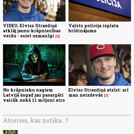
VIDEO. Elviss Strazdiņš
Valsts policija izplata
atklāj jaunu krāpniecības
brīdinājumu
veidu - esiet uzmanīgi
2
No krāpnieku nagiem
Elviss Strazdiņš atzīst: arī
Latvijā šogad jau pasargāti
man neizdevās
1
vairāk nekā 11 miljoni eiro
Atceries, kas notika...?