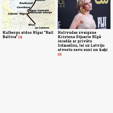
Kulbergs atdos Rīgai "Rail
Holivudas zvaigzne
Baltica"
Kristena Stjuarte Rīgā
3
ieradās ar privāto
lidmašīnu, lai uz Latviju
atvestu savu suni un kaķi
2