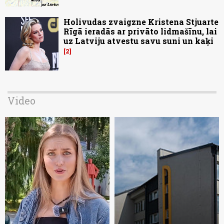
Holivudas zvaigzne Kristena Stjuarte
Rīgā ieradās ar privāto lidmašīnu, lai
uz Latviju atvestu savu suni un kaķi
2
Video