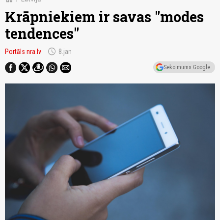
Krāpniekiem ir savas "modes
tendences"
schedule
Portāls nra.lv
8.jan
Seko mums Google