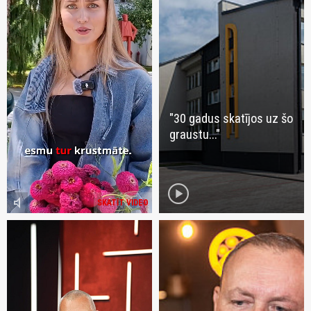
"30 gadus skatījos uz šo
graustu..."
play_circle
volume_mute
SKATĪT VIDEO