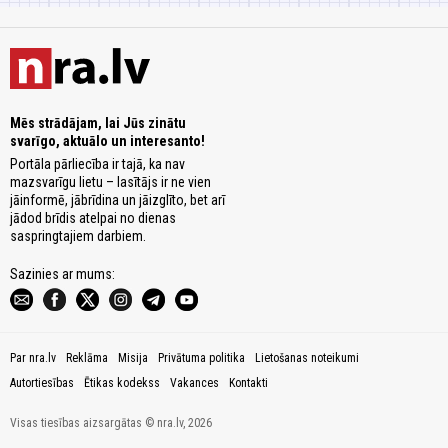
Mēs strādājam, lai Jūs zinātu
svarīgo, aktuālo un interesanto!
Portāla pārliecība ir tajā, ka nav
mazsvarīgu lietu – lasītājs ir ne vien
jāinformē, jābrīdina un jāizglīto, bet arī
jādod brīdis atelpai no dienas
saspringtajiem darbiem.
Sazinies ar mums:
Par nra.lv
Reklāma
Misija
Privātuma politika
Lietošanas noteikumi
Autortiesības
Ētikas kodekss
Vakances
Kontakti
Visas tiesības aizsargātas © nra.lv, 2026