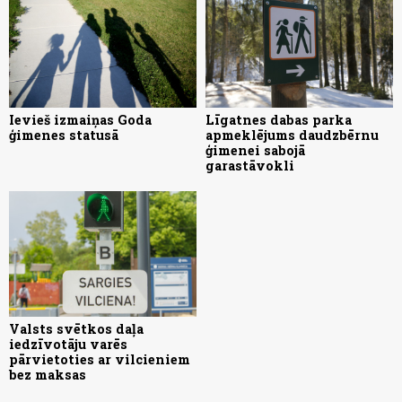
Ievieš izmaiņas Goda
Līgatnes dabas parka
ģimenes statusā
apmeklējums daudzbērnu
ģimenei sabojā
garastāvokli
Valsts svētkos daļa
iedzīvotāju varēs
pārvietoties ar vilcieniem
bez maksas