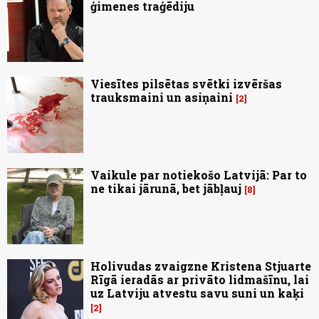
ģimenes traģēdiju
Viesītes pilsētas svētki izvēršas
trauksmaini un asiņaini
2
Vaikule par notiekošo Latvijā: Par to
ne tikai jārunā, bet jābļauj
8
Holivudas zvaigzne Kristena Stjuarte
Rīgā ieradās ar privāto lidmašīnu, lai
uz Latviju atvestu savu suni un kaķi
2