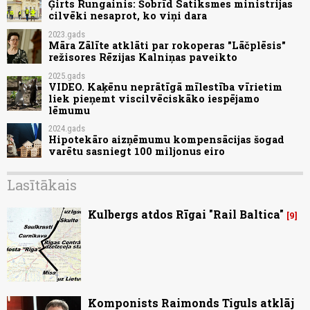
Ģirts Rungainis: Šobrīd Satiksmes ministrijas
cilvēki nesaprot, ko viņi dara
2023.gads
Māra Zālīte atklāti par rokoperas "Lāčplēsis"
režisores Rēzijas Kalniņas paveikto
2025.gads
VIDEO. Kaķēnu neprātīgā mīlestība vīrietim
liek pieņemt viscilvēciskāko iespējamo
lēmumu
2024.gads
Hipotekāro aizņēmumu kompensācijas šogad
varētu sasniegt 100 miljonus eiro
Lasītākais
Kulbergs atdos Rīgai "Rail Baltica"
9
Komponists Raimonds Tiguls atklāj