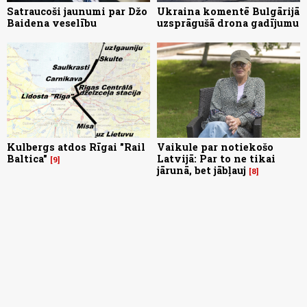
Satraucoši jaunumi par Džo
Ukraina komentē Bulgārijā
Baidena veselību
uzsprāgušā drona gadījumu
Kulbergs atdos Rīgai "Rail
Vaikule par notiekošo
Baltica"
Latvijā: Par to ne tikai
9
jārunā, bet jābļauj
8