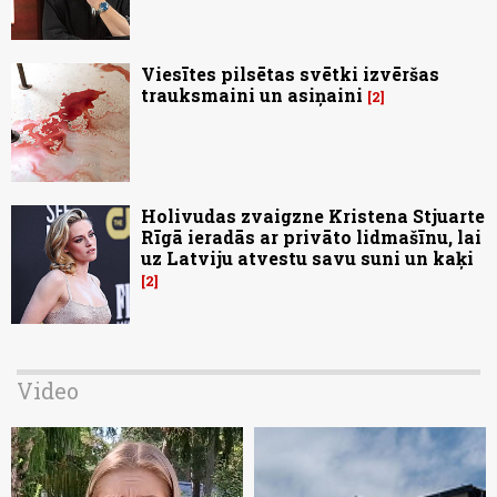
Viesītes pilsētas svētki izvēršas
trauksmaini un asiņaini
2
Holivudas zvaigzne Kristena Stjuarte
Rīgā ieradās ar privāto lidmašīnu, lai
uz Latviju atvestu savu suni un kaķi
2
Video