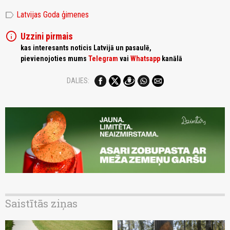
label
Latvijas Goda ģimenes
info
Uzzini pirmais
kas interesants noticis Latvijā un pasaulē,
pievienojoties mums
Telegram
vai
Whatsapp
kanālā
DALIES:
Saistītās ziņas