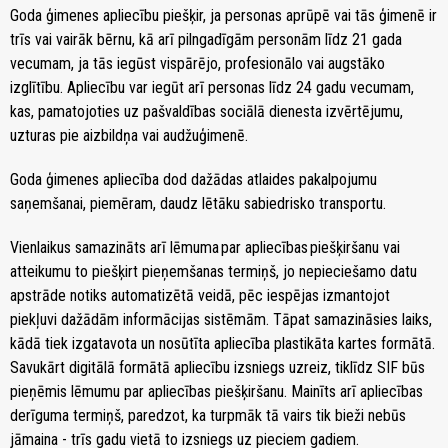
Goda ģimenes apliecību piešķir, ja personas aprūpē vai tās ģimenē ir
trīs vai vairāk bērnu, kā arī pilngadīgām personām līdz 21 gada
vecumam, ja tās iegūst vispārējo, profesionālo vai augstāko
izglītību. Apliecību var iegūt arī personas līdz 24 gadu vecumam,
kas, pamatojoties uz pašvaldības sociālā dienesta izvērtējumu,
uzturas pie aizbildņa vai audžuģimenē.
Goda ģimenes apliecība dod dažādas atlaides pakalpojumu
saņemšanai, piemēram, daudz lētāku sabiedrisko transportu.
Vienlaikus samazināts arī lēmuma par apliecības piešķiršanu vai
atteikumu to piešķirt pieņemšanas termiņš, jo nepieciešamo datu
apstrāde notiks automatizētā veidā, pēc iespējas izmantojot
piekļuvi dažādām informācijas sistēmām. Tāpat samazināsies laiks,
kādā tiek izgatavota un nosūtīta apliecība plastikāta kartes formātā.
Savukārt digitālā formātā apliecību izsniegs uzreiz, tiklīdz SIF būs
pieņēmis lēmumu par apliecības piešķiršanu. Mainīts arī apliecības
derīguma termiņš, paredzot, ka turpmāk tā vairs tik bieži nebūs
jāmaina - trīs gadu vietā to izsniegs uz pieciem gadiem.