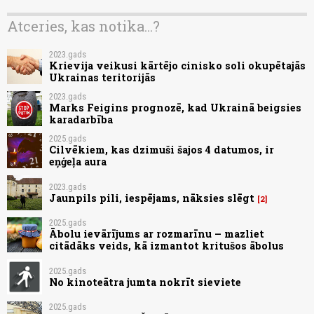
Atceries, kas notika...?
2023.gads
Krievija veikusi kārtējo cinisko soli okupētajās
Ukrainas teritorijās
2023.gads
Marks Feigins prognozē, kad Ukrainā beigsies
karadarbība
2025.gads
Cilvēkiem, kas dzimuši šajos 4 datumos, ir
eņģeļa aura
2023.gads
Jaunpils pili, iespējams, nāksies slēgt
2
2025.gads
Ābolu ievārījums ar rozmarīnu – mazliet
citādāks veids, kā izmantot kritušos ābolus
2025.gads
No kinoteātra jumta nokrīt sieviete
2025.gads