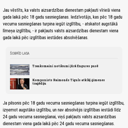
Jau vēstīts, ka valsts aizsardzības dienestam pakļauti vīrieši viena
gada laikā pēc 18 gadu sasniegšanas. Iedzīvotājs, kas pēc 18 gadu
vecuma sasniegšanas turpina iegūt izglītību, - atskaitot augstākā
līmeņa izglītību, - ir pakļauts valsts aizsardzības dienestam viena
gada laikā pēc izglītības iestādes absolvēšanas.
ŠOBRĪD LASA
Trauksmaini notikumi jūrā Engures pusē
Komponists Raimonds Tiguls atklāj ģimenes
traģēdiju
Ja pilsonis pēc 18 gadu vecuma sasniegšanas turpina iegūt izglītību,
izņemot augstāko izglītību, un nav absolvējis izglītības iestādi līdz
24 gadu vecuma sasniegšanai, viņš pakļauts valsts aizsardzības
dienestam viena gada laikā pēc 24 gadu vecuma sasniegšanas.