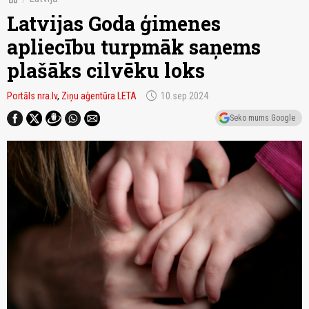
Latvijas Goda ģimenes
apliecību turpmāk saņems
plašāks cilvēku loks
schedule
Portāls nra.lv
,
Ziņu aģentūra LETA
10.sep 2024
Seko mums Google