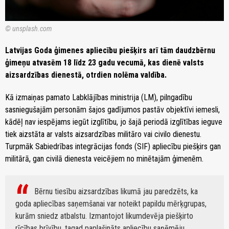
© unsplash.com
Latvijas Goda ģimenes apliecību piešķirs arī tām daudzbērnu
ģimeņu atvasēm 18 līdz 23 gadu vecumā, kas dienē valsts
aizsardzības dienestā, otrdien nolēma valdība.
Kā izmaiņas pamato Labklājības ministrija (LM), pilngadību
sasniegušajām personām šajos gadījumos pastāv objektīvi iemesli,
kādēļ nav iespējams iegūt izglītību, jo šajā periodā izglītības ieguve
tiek aizstāta ar valsts aizsardzības militāro vai civilo dienestu.
Turpmāk Sabiedrības integrācijas fonds (SIF) apliecību piešķirs gan
militārā, gan civilā dienesta veicējiem no minētajām ģimenēm.
Bērnu tiesību aizsardzības likumā jau paredzēts, ka
goda apliecības saņemšanai var noteikt papildu mērķgrupas,
kurām sniedz atbalstu. Izmantojot likumdevēja piešķirto
rīcības brīvību, tagad paplašināts apliecību saņēmēju