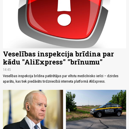
Veselības inspekcija brīdina par
kādu "AliExpress" "brīnumu"
14:45
Veselības inspekcija brīdina patērētājus par viltotu medicīnisko ierīci – dzirdes
aparātu, kas tiek piedāvāts tirdzniecībā interneta platformā AliExpress.