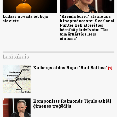
Ludzas novadā iet bojā
“Kremļa burvī” atainotais
sieviete
kinoproducentei Svetlanai
Puntei liek atcerēties
bērnībā pārdzīvoto: “Tas
bija ārkārtīgi liels
cinisms”
Lasītākais
Kulbergs atdos Rīgai "Rail Baltica"
9
Komponists Raimonds Tiguls atklāj
ģimenes traģēdiju