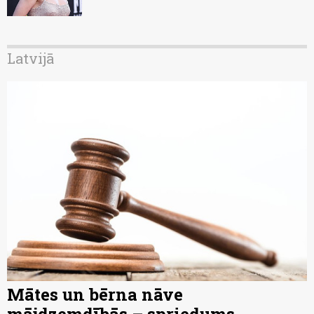
Latvijā
Mātes un bērna nāve
mājdzemdībās – spriedums