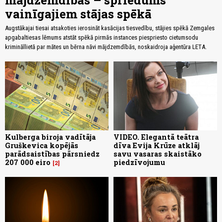
vainīgajiem stājas spēkā
Augstākajai tiesai atsakoties ierosināt kasācijas tiesvedību, stājies spēkā Zemgales
apgabaltiesas lēmums atstāt spēkā pirmās instances piespriesto cietumsodu
krimināllietā par mātes un bērna nāvi mājdzemdībās, noskaidroja aģentūra LETA.
Kulberga biroja vadītāja
VIDEO. Elegantā teātra
Gruškevica kopējās
dīva Evija Krūze atklāj
parādsaistības pārsniedz
savu vasaras skaistāko
207 000 eiro
piedzīvojumu
2