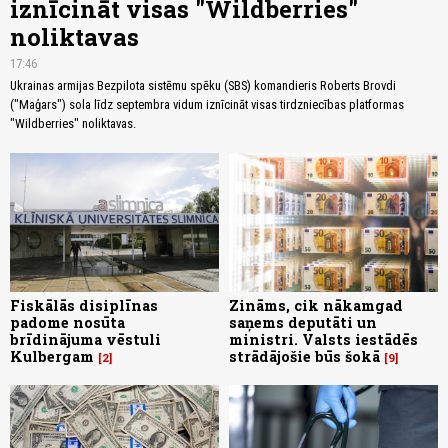
iznīcināt visas "Wildberries"
noliktavas
17:46
Ukrainas armijas Bezpilota sistēmu spēku (SBS) komandieris Roberts Brovdi
("Maģars") sola līdz septembra vidum iznīcināt visas tirdzniecības platformas
"Wildberries" noliktavas.
Fiskālās disiplīnas
Zināms, cik nākamgad
padome nosūta
saņems deputāti un
brīdinājuma vēstuli
ministri. Valsts iestādēs
Kulbergam
strādājošie būs šokā
2
9