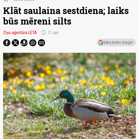
Klāt saulaina sestdiena; laiks
būs mēreni silts
schedule
Ziņu aģentūra LETA
11.apr
Seko mums Google