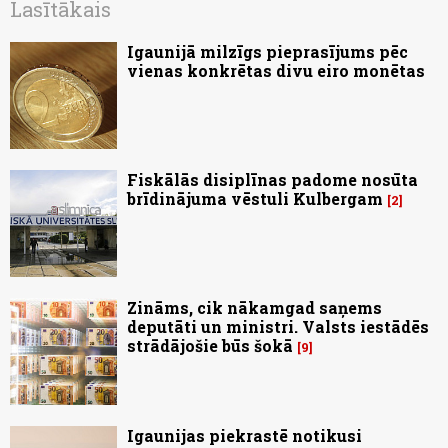
Lasītākais
Igaunijā milzīgs pieprasījums pēc
vienas konkrētas divu eiro monētas
Fiskālās disiplīnas padome nosūta
brīdinājuma vēstuli Kulbergam
2
Zināms, cik nākamgad saņems
deputāti un ministri. Valsts iestādēs
strādājošie būs šokā
9
Igaunijas piekrastē notikusi