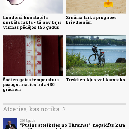
Londonā konstatēts
Zināma laika prognoze
unikāls fakts - tā nav bijis
brīvdienām
vismaz pēdējos 155 gadus
Šodien gaisa temperatūra
Trešdien kļūs vēl karstāks
paaugstināsies līdz +30
grādiem
Atceries, kas notika...?
2024.gads
"Putins atteiksies no Ukrainas"; negaidīts kara