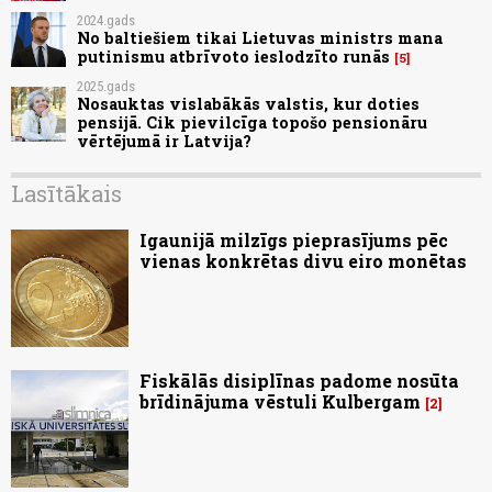
2024.gads
No baltiešiem tikai Lietuvas ministrs mana
putinismu atbrīvoto ieslodzīto runās
5
2025.gads
Nosauktas vislabākās valstis, kur doties
pensijā. Cik pievilcīga topošo pensionāru
vērtējumā ir Latvija?
Lasītākais
Igaunijā milzīgs pieprasījums pēc
vienas konkrētas divu eiro monētas
Fiskālās disiplīnas padome nosūta
brīdinājuma vēstuli Kulbergam
2