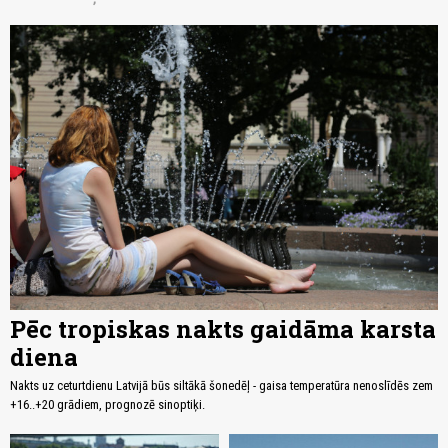
Pēc tropiskas nakts gaidāma karsta
diena
Nakts uz ceturtdienu Latvijā būs siltākā šonedēļ - gaisa temperatūra nenoslīdēs zem
+16..+20 grādiem, prognozē sinoptiķi.