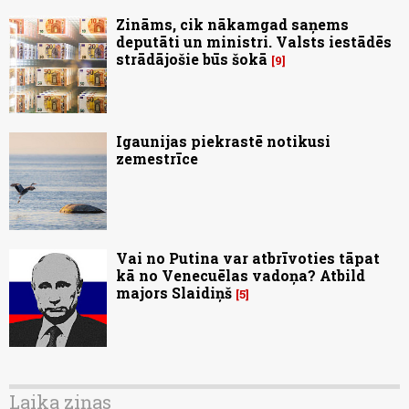
Zināms, cik nākamgad saņems
deputāti un ministri. Valsts iestādēs
strādājošie būs šokā
9
Igaunijas piekrastē notikusi
zemestrīce
Vai no Putina var atbrīvoties tāpat
kā no Venecuēlas vadoņa? Atbild
majors Slaidiņš
5
Laika ziņas