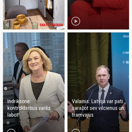
play_circle
volume_mute
SKATĪT VAIRĀK
Indriksone:
Valainis: Latvija var pati
kontroldarbus varēs
saražot sev vilcienus un
labot!
tramvajus