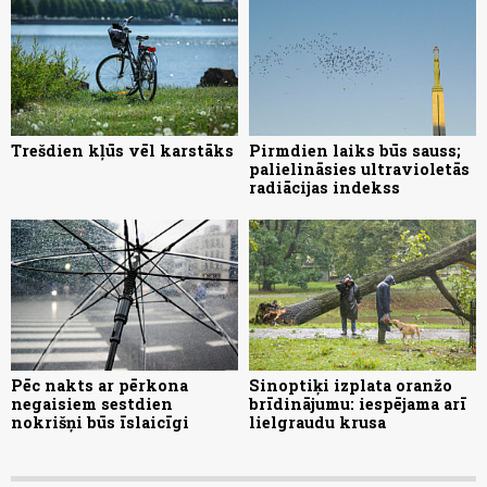
Trešdien kļūs vēl karstāks
Pirmdien laiks būs sauss;
palielināsies ultravioletās
radiācijas indekss
Pēc nakts ar pērkona
Sinoptiķi izplata oranžo
negaisiem sestdien
brīdinājumu: iespējama arī
nokrišņi būs īslaicīgi
lielgraudu krusa