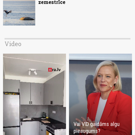
zemestrīce
Video
Vai VID gaidāms algu
pieaugums?