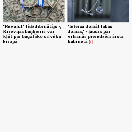
"Revolut" līdzdibinātājs -,
"Ieteica domāt labas
Krievijas baņķieris var
domas," - ļaudis par
kļūt par bagātāko cilvēku
vilšanās pieredzēm ārsta
Eiropā
kabinetā
1