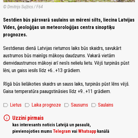
© Dmitrijs Suļžics / F64
Sestdien būs pārsvarā saulains un mēreni silts, liecina Latvijas
Vides, ģeoloģijas un meteoroloģijas centra sinoptiķu
prognozes.
Sestdienas dienā Latvijas rietumos laiks būs skaidrs, savukārt
austrumos būs mainīgs mākoņu daudzums. Vakarā vietām
dienvidaustrumos mākoņi arī nesīs nelielu lietu. Vējš turpinās pūst
lēni, un gaiss iesils līdz +6…+13 grādiem.
Rīgā būs lielākoties skaidrs un sauss laiks, turpinās pūst lēns vējš.
Gaisa temperatūra paaugstināsies līdz +9…+11 grādiem.
label
label
label
label
Lietus
Laika prognoze
Sausums
Saulains
info
Uzzini pirmais
kas interesants noticis Latvijā un pasaulē,
pievienojoties mums
Telegram
vai
Whatsapp
kanālā