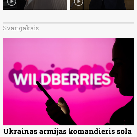
play_circle
play_circle
Svarīgākais
Ukrainas armijas komandieris sola