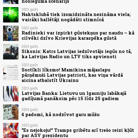
noslēguma scenārijs
2023.gads
Naktsklubā tiek izsmidzināta nezināma viela;
vairāki ballētāji nogādāti slimnīcā
2023.gads
Radinieki var izpirkt gūstekņus par naudu – kā
cilvēki dzīvo Krievijas karaspēka gūstā
2024.gads
Siksnis: Katrs Latvijas iedzīvotājs iegūs no tā,
ka Latvijas Radio un LTV tiks apvienoti
2025.gads
Soctīkli līksmo! Mamikina mājaslapu
pārņēmuši Latvijas patrioti, kas viņa vārdā
aicina atbalstīt Ukrainu
2025.gads
Latvijas Banka: Lietuvu un Igauniju labākajā
gadījumā panāksim pēc 15 līdz 25 gadiem
2024.gads
4 padomi, kā nodzīvot garu mūžu
2025.gads
"Es nejokoju!" Tramps gribētu arī trešo reizi kļūt
par ASV prezidentu