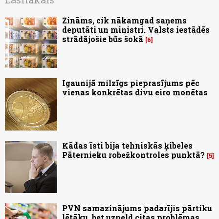
Zināms, cik nākamgad saņems
deputāti un ministri. Valsts iestādēs
strādājošie būs šokā
6
Igaunijā milzīgs pieprasījums pēc
vienas konkrētas divu eiro monētas
Kādas īsti bija tehniskās ķibeles
Pāternieku robežkontroles punktā?
5
PVN samazinājums padarījis pārtiku
lētāku, bet uzpeld citas problēmas