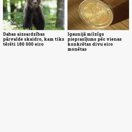
Dabas aizsardzības
Igaunijā milzīgs
pārvalde skaidro, kam tiks
pieprasījums pēc vienas
tērēti 180 000 eiro
konkrētas divu eiro
monētas