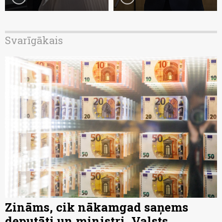
Svarīgākais
Zināms, cik nākamgad saņems
deputāti un ministri. Valsts