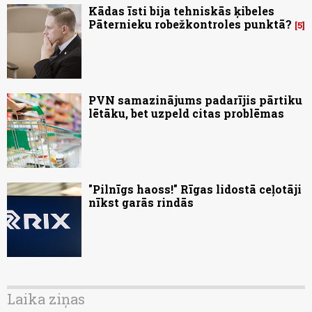
Kādas īsti bija tehniskās ķibeles
Pāternieku robežkontroles punktā?
5
PVN samazinājums padarījis pārtiku
lētāku, bet uzpeld citas problēmas
"Pilnīgs haoss!" Rīgas lidostā ceļotāji
nīkst garās rindās
Laika ziņas