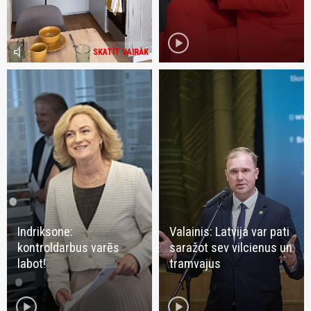
play_circle
volume_mute
SKATĪT VAIRĀK
Indriksone:
Valainis: Latvija var pati
kontroldarbus varēs
saražot sev vilcienus un
labot!
tramvajus
play_circle
play_circle