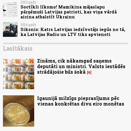
2025.gads
Soctīkli līksmo! Mamikina mājaslapu
pārņēmuši Latvijas patrioti, kas viņa vārdā
aicina atbalstīt Ukrainu
2024.gads
Siksnis: Katrs Latvijas iedzīvotājs iegūs no tā,
ka Latvijas Radio un LTV tiks apvienoti
Lasītākais
Zināms, cik nākamgad saņems
deputāti un ministri. Valsts iestādēs
strādājošie būs šokā
6
Igaunijā milzīgs pieprasījums pēc
vienas konkrētas divu eiro monētas