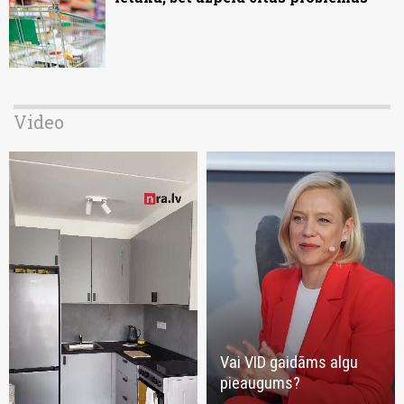
Video
Vai VID gaidāms algu
pieaugums?