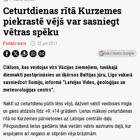
Ceturtdienas rītā Kurzemes
piekrastē vējš var sasniegt
vētras spēku
schedule
Portāls nra.lv
22.jun 2011
Seko mums Google
Ciklons, kas veidojas virs Vācijas ziemeļiem, tuvākajā
diennaktī pastiprināsies un šķērsos Baltijas jūru, Līgo vakarā
sasniedzot Somiju, informē "Latvijas Vides, ģeoloģijas un
meteoroloģijas centrs".
Naktī uz ceturtdienu pūtīs lēns vējš, dažviet valstī veidosies migla
un gaiss atdzisīs līdz +9..+14 grādiem. Lietus mākoņi ceturtdienas
rītā no Kurzemes pārvietosies uz Latvijas centrālo daļu.
Pēcpusdienā lietus gaidāms tikai vietām valsts austrumu daļā, kur
iespējams arī negaiss ar stiprām vēja brāzmām.