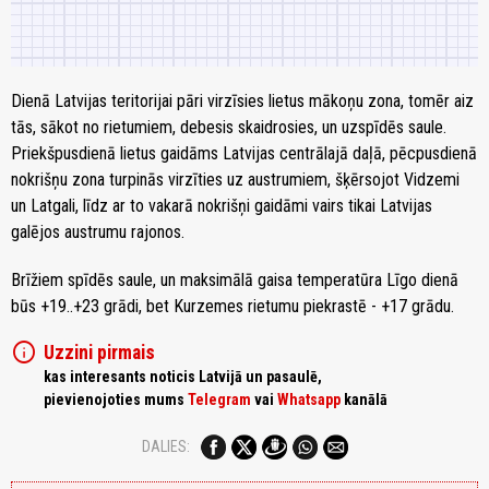
Dienā Latvijas teritorijai pāri virzīsies lietus mākoņu zona, tomēr aiz
tās, sākot no rietumiem, debesis skaidrosies, un uzspīdēs saule.
Priekšpusdienā lietus gaidāms Latvijas centrālajā daļā, pēcpusdienā
nokrišņu zona turpinās virzīties uz austrumiem, šķērsojot Vidzemi
un Latgali, līdz ar to vakarā nokrišņi gaidāmi vairs tikai Latvijas
galējos austrumu rajonos.
Brīžiem spīdēs saule, un maksimālā gaisa temperatūra Līgo dienā
būs +19..+23 grādi, bet Kurzemes rietumu piekrastē - +17 grādu.
info
Uzzini pirmais
kas interesants noticis Latvijā un pasaulē,
pievienojoties mums
Telegram
vai
Whatsapp
kanālā
DALIES: