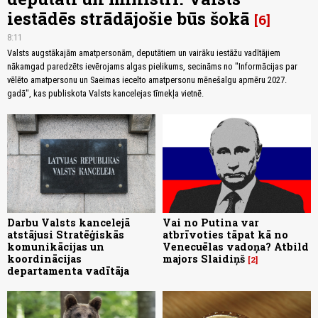
iestādēs strādājošie būs šokā
6
8:11
Valsts augstākajām amatpersonām, deputātiem un vairāku iestāžu vadītājiem
nākamgad paredzēts ievērojams algas pielikums, secināms no "Informācijas par
vēlēto amatpersonu un Saeimas iecelto amatpersonu mēnešalgu apmēru 2027.
gadā", kas publiskota Valsts kancelejas tīmekļa vietnē.
Darbu Valsts kancelejā
Vai no Putina var
atstājusi Stratēģiskās
atbrīvoties tāpat kā no
komunikācijas un
Venecuēlas vadoņa? Atbild
koordinācijas
majors Slaidiņš
2
departamenta vadītāja