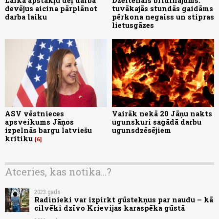
Laika apstākļu dēļ darba
Dzeltenais brīdinājums:
devējus aicina pārplānot
tuvākajās stundās gaidāms
darba laiku
pērkona negaiss un stipras
lietusgāzes
ASV vēstnieces
Vairāk nekā 20 Jāņu nakts
apsveikums Jāņos
ugunskuri sagādā darbu
izpelnās bargu latviešu
ugunsdzēsējiem
kritiku
6
Atceries, kas notika...?
2023.gads
Radinieki var izpirkt gūstekņus par naudu – kā
cilvēki dzīvo Krievijas karaspēka gūstā