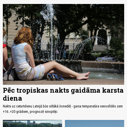
Pēc tropiskas nakts gaidāma karsta
diena
Nakts uz ceturtdienu Latvijā būs siltākā šonedēļ - gaisa temperatūra nenoslīdēs zem
+16..+20 grādiem, prognozē sinoptiķi.