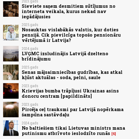
2023.gads
Sieviete saņem desmitiem sūtījumus no
interneta veikala, kurus nekad nav
iegādājusies
2025.gads
Nosauktas vislabākās valstis, kur doties
pensijā. Cik pievilcīga topošo pensionāru
vērtējumā ir Latvija?
2024.gads
LVĢMC izsludinājis Latvijā dzelteno
brīdinājumu
2025.gads
Senas mājsaimniecības gudrības, kas atkal
kļūst aktuālas - soda, pelni, saule
2023.gads
Krievijas bumba trāpījusi Ukrainas asins
donoru centram [papildināts]
2023.gads
Pircēja ceļ trauksmi par Latvijā nopērkama
šampūna sastāvdaļu
2024.gads
No baltiešiem tikai Lietuvas ministrs mana
putinismu atbrīvoto ieslodzīto runās
5