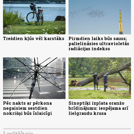
Trešdien kļūs vēl karstāks
Pirmdien laiks būs sauss;
palielināsies ultravioletās
radiācijas indekss
Pēc nakts ar pērkona
Sinoptiķi izplata oranžo
negaisiem sestdien
brīdinājumu: iespējama arī
nokrišņi būs īslaicīgi
lielgraudu krusa
Lasītākais