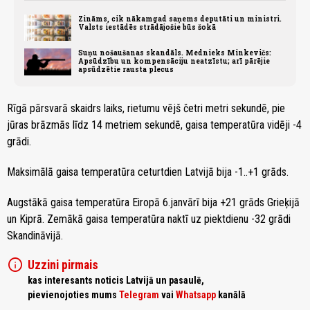
Zināms, cik nākamgad saņems deputāti un ministri.
Valsts iestādēs strādājošie būs šokā
Suņu nošaušanas skandāls. Mednieks Minkevičs:
Apsūdzību un kompensāciju neatzīstu; arī pārējie
apsūdzētie rausta plecus
Rīgā pārsvarā skaidrs laiks, rietumu vējš četri metri sekundē, pie
jūras brāzmās līdz 14 metriem sekundē, gaisa temperatūra vidēji -4
grādi.
Maksimālā gaisa temperatūra ceturtdien Latvijā bija -1..+1 grāds.
Augstākā gaisa temperatūra Eiropā 6.janvārī bija +21 grāds Grieķijā
un Kiprā. Zemākā gaisa temperatūra naktī uz piektdienu -32 grādi
Skandināvijā.
info
Uzzini pirmais
kas interesants noticis Latvijā un pasaulē,
pievienojoties mums
Telegram
vai
Whatsapp
kanālā