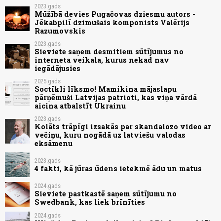
2023.gads
Mūžībā devies Pugačovas dziesmu autors -
Jēkabpilī dzimušais komponists Valērijs
Razumovskis
2023.gads
Sieviete saņem desmitiem sūtījumus no
interneta veikala, kurus nekad nav
iegādājusies
2025.gads
Soctīkli līksmo! Mamikina mājaslapu
pārņēmuši Latvijas patrioti, kas viņa vārdā
aicina atbalstīt Ukrainu
2023.gads
Kolāts trāpīgi izsakās par skandalozo video ar
večiņu, kuru nogādā uz latviešu valodas
eksāmenu
2023.gads
4 fakti, kā jūras ūdens ietekmē ādu un matus
2024.gads
Sieviete pastkastē saņem sūtījumu no
Swedbank, kas liek brīnīties
2024.gads