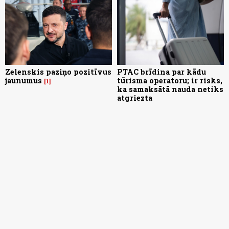
Zelenskis paziņo pozitīvus
PTAC brīdina par kādu
jaunumus
tūrisma operatoru; ir risks,
1
ka samaksātā nauda netiks
atgriezta