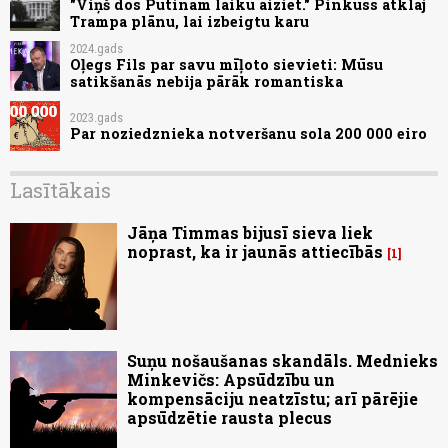
"Viņš dos Putinam laiku aiziet." Pinkuss atklāj
Trampa plānu, lai izbeigtu karu
2024.gads
Oļegs Fils par savu mīļoto sievieti: Mūsu
satikšanās nebija pārāk romantiska
2023.gads
Par noziedznieka notveršanu sola 200 000 eiro
Lasītākais
Jāņa Timmas bijusī sieva liek
noprast, ka ir jaunās attiecībās
1
Suņu nošaušanas skandāls. Mednieks
Minkevičs: Apsūdzību un
kompensāciju neatzīstu; arī pārējie
apsūdzētie rausta plecus