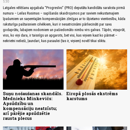
5:30
Latgales vēlēšanu apgabala “Progresīvo” (PRO) deputātu kandidātu saraksta pirmā
numura – Leilas Rasimas – sapīšanās skaidrojumos par saviem nekustamajiem
īpašumiem un saņemtajām kompensācijām zīmīgas ar to šķietamo vientiesību, kāda
raksturīga paštaisniem cilvēkiem, kuri ir nesatricināmi pārliecināti par savu
godaprātu, labajiem nodomiem un pašiedomāto nimbu virs galvas. Tāpēc, viņuprāt,
viss, ko viņi dara, ir taisnīgs un apgarots, bet visi, kas viņiem kaut ko pārmet –
nekrietni nelieši, ļaundari, kas pasaulei (tas ir, viņiem) novēl tikai sliktu.
Suņu nošaušanas skandāls.
Eiropā plosās ekstrēms
Mednieks Minkevičs:
karstums
Apsūdzību un
kompensāciju neatzīstu;
arī pārējie apsūdzētie
rausta plecus