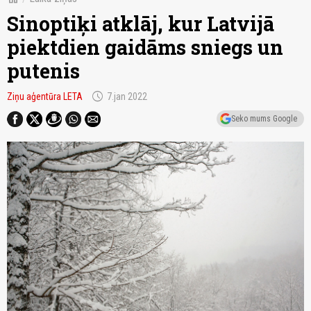
Sinoptiķi atklāj, kur Latvijā
piektdien gaidāms sniegs un
putenis
schedule
Ziņu aģentūra LETA
7.jan 2022
Seko mums Google