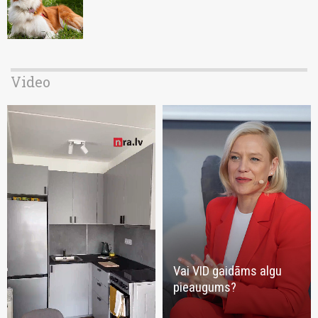
Video
Vai VID gaidāms algu
pieaugums?