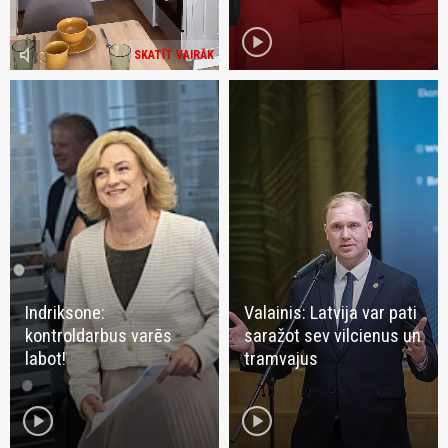
play_circle
volume_mute
SKATĪT VAIRĀK
Indriksone:
Valainis: Latvija var pati
kontroldarbus varēs
saražot sev vilcienus un
labot!
tramvajus
play_circle
play_circle