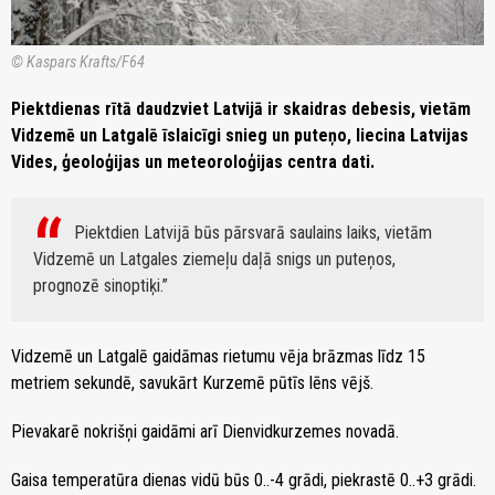
© Kaspars Krafts/F64
Piektdienas rītā daudzviet Latvijā ir skaidras debesis, vietām
Vidzemē un Latgalē īslaicīgi snieg un puteņo, liecina Latvijas
Vides, ģeoloģijas un meteoroloģijas centra dati.
Piektdien Latvijā būs pārsvarā saulains laiks, vietām
Vidzemē un Latgales ziemeļu daļā snigs un puteņos,
prognozē sinoptiķi.
Vidzemē un Latgalē gaidāmas rietumu vēja brāzmas līdz 15
metriem sekundē, savukārt Kurzemē pūtīs lēns vējš.
Pievakarē nokrišņi gaidāmi arī Dienvidkurzemes novadā.
Gaisa temperatūra dienas vidū būs 0..-4 grādi, piekrastē 0..+3 grādi.