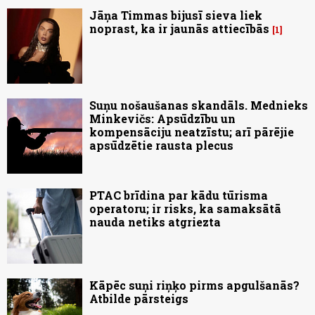
Jāņa Timmas bijusī sieva liek
noprast, ka ir jaunās attiecībās
1
Suņu nošaušanas skandāls. Mednieks
Minkevičs: Apsūdzību un
kompensāciju neatzīstu; arī pārējie
apsūdzētie rausta plecus
PTAC brīdina par kādu tūrisma
operatoru; ir risks, ka samaksātā
nauda netiks atgriezta
Kāpēc suņi riņķo pirms apgulšanās?
Atbilde pārsteigs