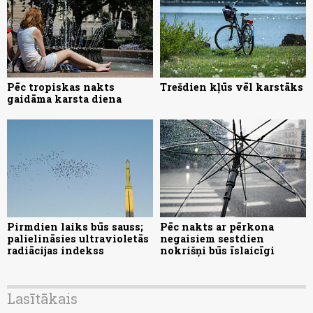
Pēc tropiskas nakts
Trešdien kļūs vēl karstāks
gaidāma karsta diena
Pirmdien laiks būs sauss;
Pēc nakts ar pērkona
palielināsies ultravioletās
negaisiem sestdien
radiācijas indekss
nokrišņi būs īslaicīgi
Lasītākais