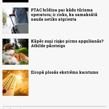
PTAC brīdina par kādu tūrisma
operatoru; ir risks, ka samaksātā
nauda netiks atgriezta
Kāpēc suņi riņķo pirms apgulšanās?
Atbilde pārsteigs
Eiropā plosās ekstrēms karstums