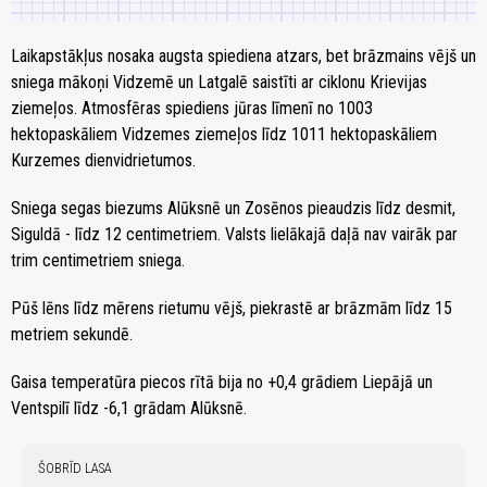
Laikapstākļus nosaka augsta spiediena atzars, bet brāzmains vējš un
sniega mākoņi Vidzemē un Latgalē saistīti ar ciklonu Krievijas
ziemeļos. Atmosfēras spiediens jūras līmenī no 1003
hektopaskāliem Vidzemes ziemeļos līdz 1011 hektopaskāliem
Kurzemes dienvidrietumos.
Sniega segas biezums Alūksnē un Zosēnos pieaudzis līdz desmit,
Siguldā - līdz 12 centimetriem. Valsts lielākajā daļā nav vairāk par
trim centimetriem sniega.
Pūš lēns līdz mērens rietumu vējš, piekrastē ar brāzmām līdz 15
metriem sekundē.
Gaisa temperatūra piecos rītā bija no +0,4 grādiem Liepājā un
Ventspilī līdz -6,1 grādam Alūksnē.
ŠOBRĪD LASA