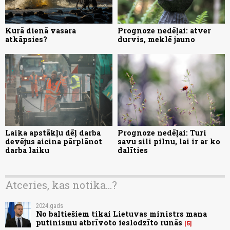
Kurā dienā vasara
Prognoze nedēļai: atver
atkāpsies?
durvis, meklē jauno
Laika apstākļu dēļ darba
Prognoze nedēļai: Turi
devējus aicina pārplānot
savu sili pilnu, lai ir ar ko
darba laiku
dalīties
Atceries, kas notika...?
2024.gads
No baltiešiem tikai Lietuvas ministrs mana
putinismu atbrīvoto ieslodzīto runās
5