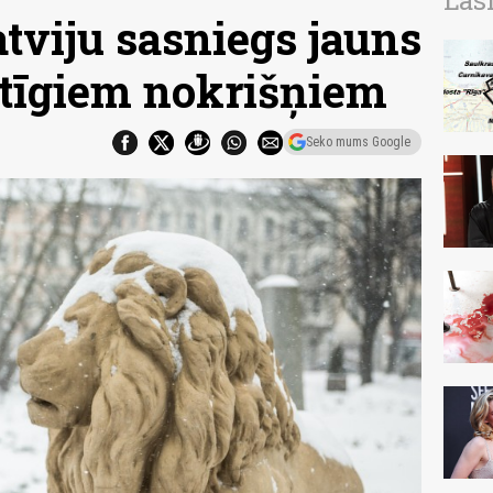
Las
tviju sasniegs jauns
ātīgiem nokrišņiem
Seko mums Google