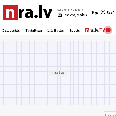
Svētdiena, 9.augusts
+22°
Rīgā
redeem
Genoveva, Madara
Dzīvesstils
TautaRunā
LifeHacks
Sports