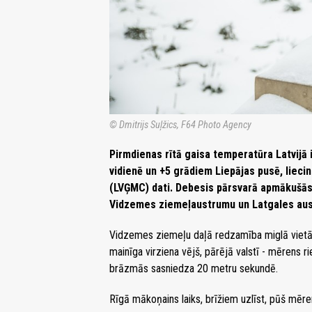
© Dmitrijs Suļžics, F64 Photo Agency
Pirmdienas rītā gaisa temperatūra Latvijā 
vidienē un +5 grādiem Liepājas pusē, lieci
(LVĢMC) dati. Debesis pārsvarā apmākušās,
Vidzemes ziemeļaustrumu un Latgales aus
Vidzemes ziemeļu daļā redzamība miglā vietā
mainīga virziena vējš, pārējā valstī - mērens 
brāzmās sasniedza 20 metru sekundē.
Rīgā mākoņains laiks, brīžiem uzlīst, pūš mēre