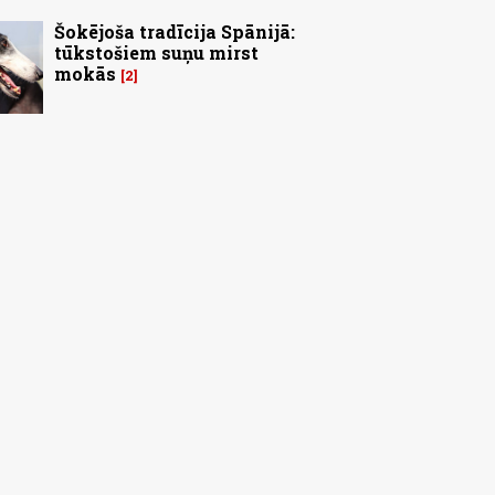
Šokējoša tradīcija Spānijā:
tūkstošiem suņu mirst
mokās
2