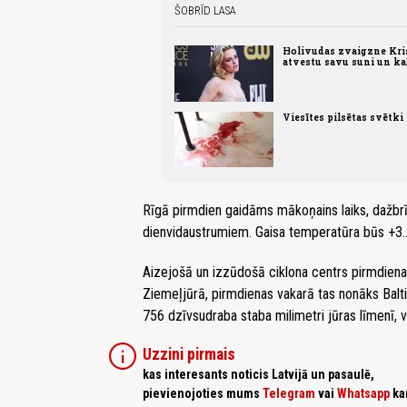
ŠOBRĪD LASA
Holivudas zvaigzne Krist
atvestu savu suni un ka
Viesītes pilsētas svētki
Rīgā pirmdien gaidāms mākoņains laiks, dažbrīd
dienvidaustrumiem. Gaisa temperatūra būs +3..
Aizejošā un izzūdošā ciklona centrs pirmdienas
Ziemeļjūrā, pirmdienas vakarā tas nonāks Balti
756 dzīvsudraba staba milimetri jūras līmenī, 
info
Uzzini pirmais
kas interesants noticis Latvijā un pasaulē,
pievienojoties mums
Telegram
vai
Whatsapp
ka