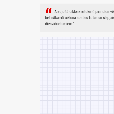
Aizejošā ciklona ietekmē pirmdien vēl 
bet nākamā ciklona nestais lietus un slapja
dienvidrietumiem.