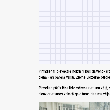
Pirmdienas pievakarē nokrišņi būs galvenokārt
dienā - arī pārējā valstī. Ziemeļvidzemē otrdi
Pirmdien pūtīs lēns līdz mērens rietumu vējš,
dienvidrietumos vakarā gaidāmas rietumu vēj