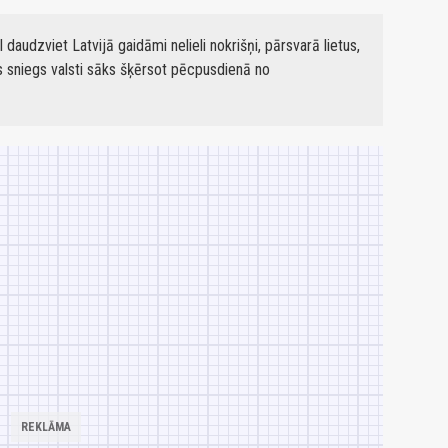
daudzviet Latvijā gaidāmi nelieli nokrišņi, pārsvarā lietus,
is sniegs valsti sāks šķērsot pēcpusdienā no