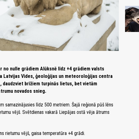
ir no nulle grādiem Alūksnē līdz +4 grādiem valsts
na Latvijas Vides, ģeoloģijas un meteoroloģijas centra
 daudzviet brīžiem turpinās lietus, bet vietām
trumu novados snieg.
m samazinājusies līdz 500 metriem. Šajā reģionā pūš lēns
rietumu vējš. Svētdienas vakarā Liepājas ostā vēja ātrums
ns rietumu vējš, gaisa temperatūra +4 grādi.