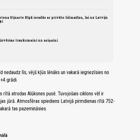
ena Stjuarte Rīgā ieradās ar privāto lidmašīnu, lai uz Latviju
ķi
 izvēršas trauksmaini un asiņaini
 nedaudz līs, vējš kļūs lēnāks un vakarā iegriezīsies no
+4 grādi.
 rītā atrodas Alūksnes pusē. Tuvojošais ciklons vēl ir
jas jūrā. Atmosfēras spiediens Latvijā pirmdienas rītā 752-
vakarā tas pazemināsies.
nālā