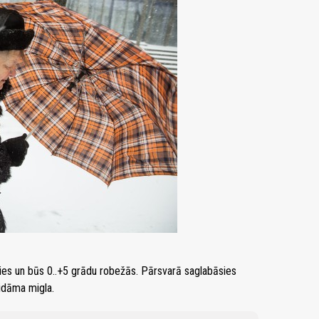
ies un būs 0..+5 grādu robežās. Pārsvarā saglabāsies
idāma migla.