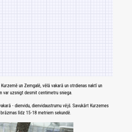
 Kurzemē un Zemgalē, vēlā vakarā un otrdienas naktī un
en var uzsnigt desmit centimetru sniega.
 vakarā - dienvidu, dienvidaustrumu vējš. Savukārt Kurzemes
a brāzmas līdz 15-18 metriem sekundē.