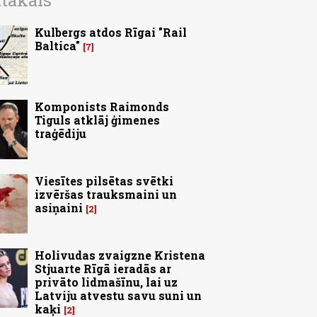
ītākais
Kulbergs atdos Rīgai "Rail
Baltica"
7
Komponists Raimonds
Tiguls atklāj ģimenes
traģēdiju
Viesītes pilsētas svētki
izvēršas trauksmaini un
asiņaini
2
Holivudas zvaigzne Kristena
Stjuarte Rīgā ieradās ar
privāto lidmašīnu, lai uz
Latviju atvestu savu suni un
kaķi
2