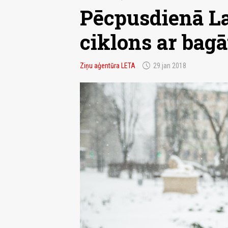
Pēcpusdienā La
ciklons ar bag
schedule
Ziņu aģentūra LETA
29.jan 2018