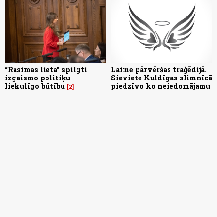
“Rasimas lieta” spilgti
Laime pārvēršas traģēdijā.
izgaismo politiķu
Sieviete Kuldīgas slimnīcā
liekulīgo būtību
piedzīvo ko neiedomājamu
2