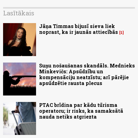
Lasītākais
Jāņa Timmas bijusī sieva liek
noprast, ka ir jaunās attiecībās
1
Suņu nošaušanas skandāls. Mednieks
Minkevičs: Apsūdzību un
kompensāciju neatzīstu; arī pārējie
apsūdzētie rausta plecus
PTAC brīdina par kādu tūrisma
operatoru; ir risks, ka samaksātā
nauda netiks atgriezta