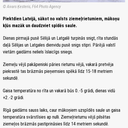
© Aivars Ķesteris, F64 Photo Agency
Piektdien Latvijā, sākot no valsts ziemeļrietumiem, mākoņu
kļūs mazāk un daudzviet spīdēs saule.
Dienas pirmajā pusē Sēlijā un Latgalē turpinās snigt, rīta stundās
daļā Sēlijas un Latgales dienvidu pusē snigs stipri. Pārējā valstī
vietām gaidāms neliels īslaicīgs sniegs.
Ziemeļu vējš pakāpeniski pāries rietumu vējā, vakarā pretvēja
piekrastē tas brāzmās pieņemsies spēkā līdz 15-18 metriem
sekundē.
Gaisa temperatūra no rīta un vakarā būs 0..-5 grādi, dienas vidū
+2..-2 grādi.
Rīgā gaidāms sauss laiks, caur mākoņiem uzspīdēs saule un gaisa
temperatūra svārstīsies ap nulli. Ziemeļrietumu vējš pilsētas
ziemeļos brāzmās pastiprināsies līdz 14 metriem sekundē.