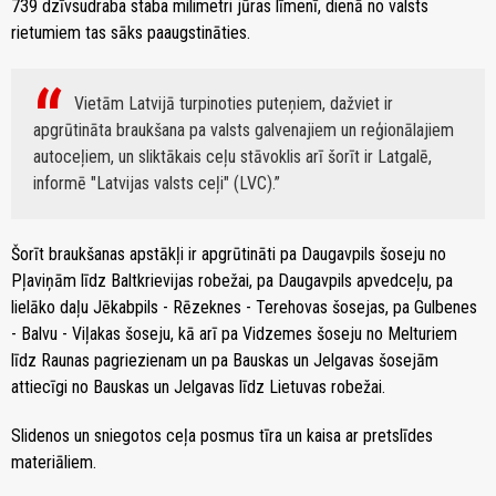
739 dzīvsudraba staba milimetri jūras līmenī, dienā no valsts
rietumiem tas sāks paaugstināties.
Vietām Latvijā turpinoties puteņiem, dažviet ir
apgrūtināta braukšana pa valsts galvenajiem un reģionālajiem
autoceļiem, un sliktākais ceļu stāvoklis arī šorīt ir Latgalē,
informē "Latvijas valsts ceļi" (LVC).
Šorīt braukšanas apstākļi ir apgrūtināti pa Daugavpils šoseju no
Pļaviņām līdz Baltkrievijas robežai, pa Daugavpils apvedceļu, pa
lielāko daļu Jēkabpils - Rēzeknes - Terehovas šosejas, pa Gulbenes
- Balvu - Viļakas šoseju, kā arī pa Vidzemes šoseju no Melturiem
līdz Raunas pagriezienam un pa Bauskas un Jelgavas šosejām
attiecīgi no Bauskas un Jelgavas līdz Lietuvas robežai.
Slidenos un sniegotos ceļa posmus tīra un kaisa ar pretslīdes
materiāliem.