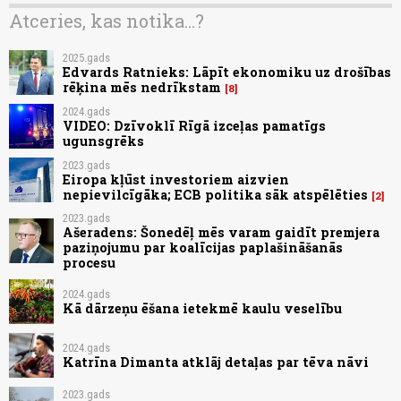
Atceries, kas notika...?
2025.gads
Edvards Ratnieks: Lāpīt ekonomiku uz drošības
rēķina mēs nedrīkstam
8
2024.gads
VIDEO: Dzīvoklī Rīgā izceļas pamatīgs
ugunsgrēks
2023.gads
Eiropa kļūst investoriem aizvien
nepievilcīgāka; ECB politika sāk atspēlēties
2
2023.gads
Ašeradens: Šonedēļ mēs varam gaidīt premjera
paziņojumu par koalīcijas paplašināšanās
procesu
2024.gads
Kā dārzeņu ēšana ietekmē kaulu veselību
2024.gads
Katrīna Dimanta atklāj detaļas par tēva nāvi
2023.gads