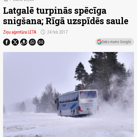
Latgalē turpinās spēcīga
snigšana; Rīgā uzspīdēs saule
schedule
Ziņu aģentūra LETA
24.feb 2017
Seko mums Google