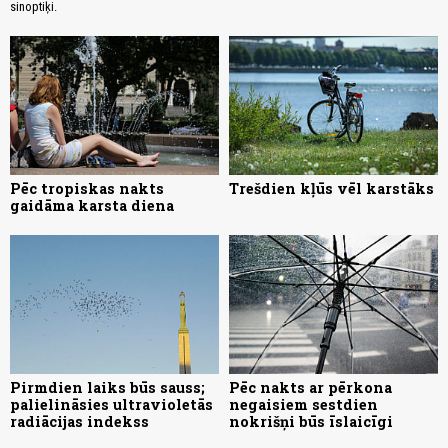
sinoptiķi.
Pēc tropiskas nakts
Trešdien kļūs vēl karstāks
gaidāma karsta diena
Pirmdien laiks būs sauss;
Pēc nakts ar pērkona
palielināsies ultravioletās
negaisiem sestdien
radiācijas indekss
nokrišņi būs īslaicīgi