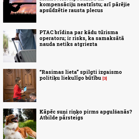
kompensāciju neatzīstu; arī pārējie
apsūdzētie rausta plecus
PTAC brīdina par kādu tūrisma
operatoru; ir risks, ka samaksātā
nauda netiks atgriezta
“Rasimas lieta” spilgti izgaismo
politiķu liekulīgo būtību
3
Kāpēc suņi riņķo pirms apgulšanās?
Atbilde pārsteigs