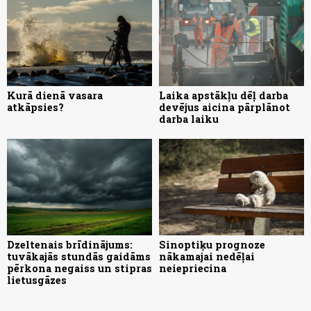
Kurā dienā vasara
Laika apstākļu dēļ darba
atkāpsies?
devējus aicina pārplānot
darba laiku
Dzeltenais brīdinājums:
Sinoptiķu prognoze
tuvākajās stundās gaidāms
nākamajai nedēļai
pērkona negaiss un stipras
neiepriecina
lietusgāzes