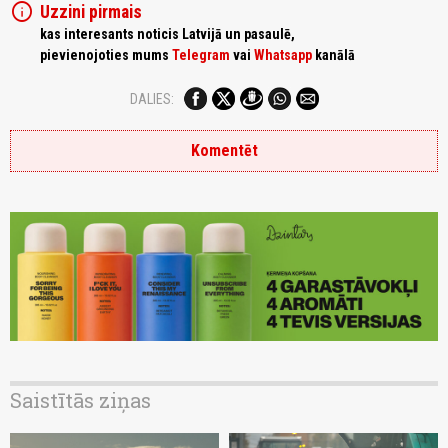
info
Uzzini pirmais
kas interesants noticis Latvijā un pasaulē,
pievienojoties mums
Telegram
vai
Whatsapp
kanālā
DALIES:
Komentēt
Saistītās ziņas