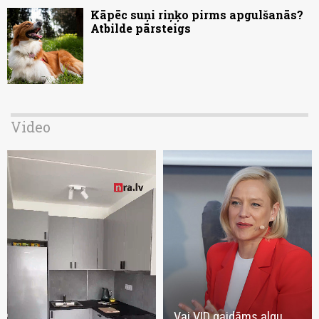
Kāpēc suņi riņķo pirms apgulšanās?
Atbilde pārsteigs
Video
Vai VID gaidāms algu