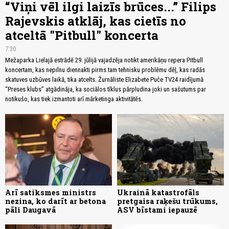
“Viņi vēl ilgi laizīs brūces...” Filips
Rajevskis atklāj, kas cietīs no
atceltā "Pitbull" koncerta
7:30
Mežaparka Lielajā estrādē 29. jūlijā vajadzēja notikt amerikāņu repera Pitbull
koncertam, kas nepilnu diennakti pirms tam tehnisku problēmu dēļ, kas radās
skatuves uzbūves laikā, tika atcelts. Žurnāliste Elizabete Puče TV24 raidījumā
“Preses klubs” atgādināja, ka sociālos tīklus pārpludina joki un sašutums par
notikušo, kas tiek izmantoti arī mārketinga aktivitātēs.
Arī satiksmes ministrs
Ukrainā katastrofāls
nezina, ko darīt ar betona
pretgaisa raķešu trūkums,
pāli Daugavā
ASV bīstami iepauzē