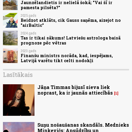
Jaunzēlandietis ir nelielā šokā; "Vai šī ir
pamesta pilsēta?"
2025.gads
Beidzot atklāts, cik Gauss saņēma, aizejot no
"airBaltic"
2024.gads
Tas ir tikai sākums! Latviešu astrologa baisā
prognoze pēc vētras
2023.gads
Finanšu ministrs norāda, kad, iespējams,
Latvijā varētu tikt celti nodokļi
Lasītākais
Jāņa Timmas bijusī sieva liek
noprast, ka ir jaunās attiecībās
1
Suņu nošaušanas skandāls. Mednieks
Minkevičs: Apsūdzību un