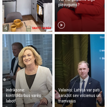
pieaugums?
play_circle
volume_mute
SKATĪT VAIRĀK
Indriksone:
Valainis: Latvija var pati
kontroldarbus varēs
saražot sev vilcienus un
labot!
tramvajus