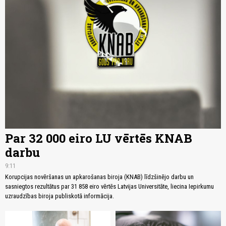
Par 32 000 eiro LU vērtēs KNAB
darbu
9:11
Korupcijas novēršanas un apkarošanas biroja (KNAB) līdzšinējo darbu un
sasniegtos rezultātus par 31 858 eiro vērtēs Latvijas Universitāte, liecina Iepirkumu
uzraudzības biroja publiskotā informācija.