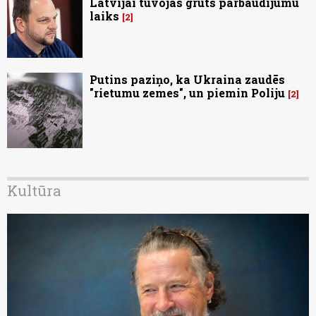
Latvijai tuvojas grūts pārbaudījumu
laiks
2
Putins paziņo, ka Ukraina zaudēs
"rietumu zemes", un piemin Poliju
2
Kultūra