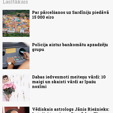
Lasītākais
Par pārcelšanos uz Sardīniju piedāvā
15 000 eiro
Policija aiztur bankomātu apzadzēju
grupu
Dabas iedvesmoti meiteņu vārdi: 10
maigi un skaisti vārdi ar īpašu
nozīmi
Vēdiskais astrologs Jānis Riežnieks: