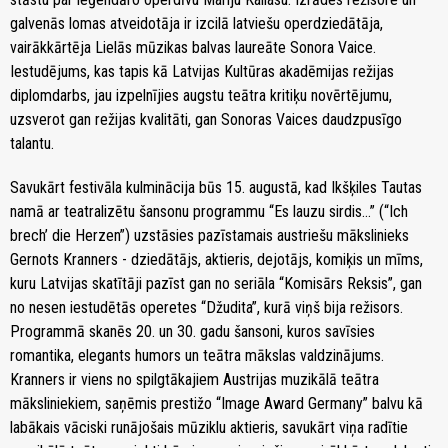
galvenās lomas atveidotāja ir izcilā latviešu operdziedātāja,
vairākkārtēja Lielās mūzikas balvas laureāte Sonora Vaice.
Iestudējums, kas tapis kā Latvijas Kultūras akadēmijas režijas
diplomdarbs, jau izpelnījies augstu teātra kritiķu novērtējumu,
uzsverot gan režijas kvalitāti, gan Sonoras Vaices daudzpusīgo
talantu.
Savukārt festivāla kulminācija būs 15. augustā, kad Ikšķiles Tautas
namā ar teatralizētu šansonu programmu “Es lauzu sirdis…” (“Ich
brech’ die Herzen”) uzstāsies pazīstamais austriešu mākslinieks
Gernots Kranners - dziedātājs, aktieris, dejotājs, komiķis un mīms,
kuru Latvijas skatītāji pazīst gan no seriāla “Komisārs Reksis”, gan
no nesen iestudētās operetes “Džudita”, kurā viņš bija režisors.
Programmā skanēs 20. un 30. gadu šansoni, kuros savīsies
romantika, elegants humors un teātra mākslas valdzinājums.
Kranners ir viens no spilgtākajiem Austrijas muzikālā teātra
māksliniekiem, saņēmis prestižo “Image Award Germany” balvu kā
labākais vāciski runājošais mūziklu aktieris, savukārt viņa radītie