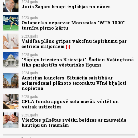
2024.gads
Juris Žagars knapi izglābjas no nāves
2023.gads
Ostapenko nepārvar Monreālas "WTA 1000"
turnīra pirmo kārtu
2023.gads
Valdība plāno gripas vakcīnu iepirkumu par
četriem miljoniem
1
2025.gads
"Sāpīgs trieciens Krievijai". Šodien Vašingtonā
tiks parakstīts vēsturisks līgums
2024.gads
Austrijas kanclers: Situācija saistībā ar
acīmredzami plānoto teroraktu Vīnē bija ļoti
nopietna
2025.gads
CFLA fondu apguvē sola mazāk vērtēt un
vairāk uzticēties
2025.gads
Viesītes pilsētas svētki beidzas ar masveida
kautiņu un traumām