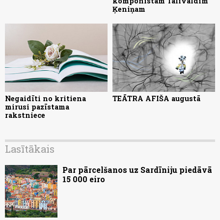
komponistam Tālivaldim
Ķeniņam
Negaidīti no kritiena
TEĀTRA AFIŠA augustā
mirusi pazīstama
rakstniece
Lasītākais
Par pārcelšanos uz Sardīniju piedāvā
15 000 eiro