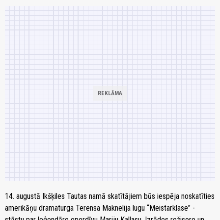
14. augustā Ikšķiles Tautas namā skatītājiem būs iespēja noskatīties
amerikāņu dramaturga Terensa Maknelija lugu “Meistarklase” -
stāstu par leģendāro operdīvu Mariju Kallasu. Izrādes režisore un