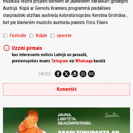
muzikālā teātra projekti bērniem un jauniešiem vairākkārt godalgoti
Austrijā. Kopā ar Gernotu Kranneru programmā piedalīsies
starptautiski atzītais austriešu koloratūrsoprāns Kerstina Grotriāna ,
bet pie klavierēm muzicēs austriešu pianists Frics Fišers.
label
label
label
Festivāls
Ikšķile
operete
info
Uzzini pirmais
kas interesants noticis Latvijā un pasaulē,
pievienojoties mums
Telegram
vai
Whatsapp
kanālā
DALIES:
Komentēt