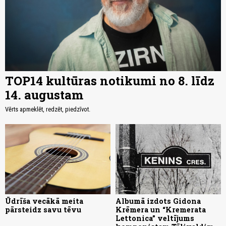
TOP14 kultūras notikumi no 8. līdz
14. augustam
Vērts apmeklēt, redzēt, piedzīvot.
Ūdrīša vecākā meita
Albumā izdots Gidona
pārsteidz savu tēvu
Krēmera un “Kremerata
Lettonica” veltījums