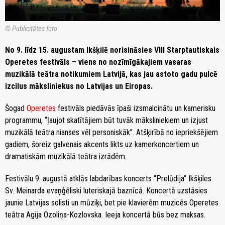
© Publicitātes foto
No 9. līdz 15. augustam Ikšķilē norisināsies VIII Starptautiskais
Operetes festivāls – viens no nozīmīgākajiem vasaras
muzikālā teātra notikumiem Latvijā, kas jau astoto gadu pulcē
izcilus māksliniekus no Latvijas un Eiropas.
Šogad
Operetes
festivāls piedāvās īpaši izsmalcinātu un kamerisku
programmu, “ļaujot skatītājiem būt tuvāk māksliniekiem un izjust
muzikālā teātra nianses vēl personiskāk”. Atšķirībā no iepriekšējiem
gadiem, šoreiz galvenais akcents likts uz kamerkoncertiem un
dramatiskām muzikālā teātra izrādēm.
Festivālu 9. augustā atklās labdarības koncerts “Prelūdija” Ikšķiles
Sv. Meinarda evaņģēliski luteriskajā baznīcā. Koncertā uzstāsies
jaunie Latvijas solisti un mūziķi, bet pie klavierēm muzicēs Operetes
teātra Agija Ozoliņa-Kozlovska. Ieeja koncertā būs bez maksas.