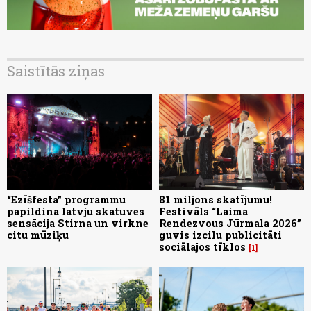
Saistītās ziņas
“Ezīšfesta” programmu
81 miljons skatījumu!
papildina latvju skatuves
Festivāls “Laima
sensācija Stirna un virkne
Rendezvous Jūrmala 2026”
citu mūziķu
guvis izcilu publicitāti
sociālajos tīklos
1