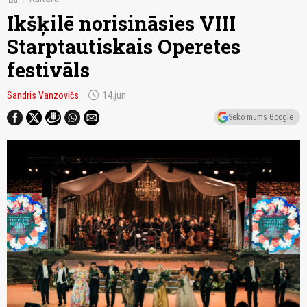
Ikšķilē norisināsies VIII
Starptautiskais Operetes
festivāls
schedule
Sandris Vanzovičs
14.jun
Seko mums Google