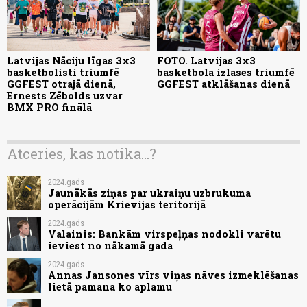
Latvijas Nāciju līgas 3x3
FOTO. Latvijas 3x3
basketbolisti triumfē
basketbola izlases triumfē
GGFEST otrajā dienā,
GGFEST atklāšanas dienā
Ernests Zēbolds uzvar
BMX PRO finālā
Atceries, kas notika...?
2024.gads
Jaunākās ziņas par ukraiņu uzbrukuma
operācijām Krievijas teritorijā
2024.gads
Valainis: Bankām virspeļņas nodokli varētu
ieviest no nākamā gada
2024.gads
Annas Jansones vīrs viņas nāves izmeklēšanas
lietā pamana ko aplamu