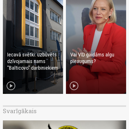
Iecavā svētki: uzbūvēts
Vai VID gaidāms algu
dzīvojamais nams
pieaugums?
"Balticovo" darbiniekiem
play_circle
play_circle
Svarīgākais