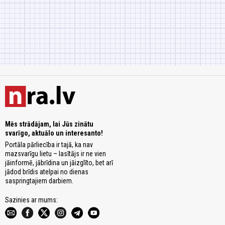
Mēs strādājam, lai Jūs zinātu
svarīgo, aktuālo un interesanto!
Portāla pārliecība ir tajā, ka nav
mazsvarīgu lietu – lasītājs ir ne vien
jāinformē, jābrīdina un jāizglīto, bet arī
jādod brīdis atelpai no dienas
saspringtajiem darbiem.
Sazinies ar mums: