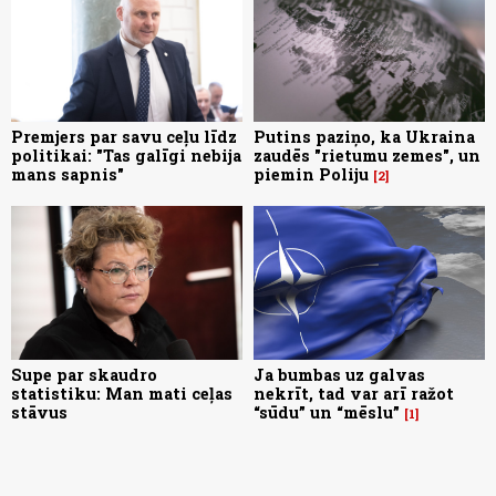
Premjers par savu ceļu līdz
Putins paziņo, ka Ukraina
politikai: "Tas galīgi nebija
zaudēs "rietumu zemes", un
mans sapnis"
piemin Poliju
2
Supe par skaudro
Ja bumbas uz galvas
statistiku: Man mati ceļas
nekrīt, tad var arī ražot
stāvus
“sūdu” un “mēslu”
1