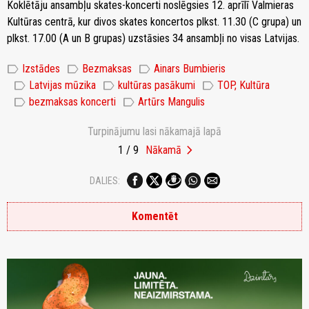
Koklētāju ansambļu skates-koncerti noslēgsies 12. aprīlī Valmieras
Kultūras centrā, kur divos skates koncertos plkst. 11.30 (C grupa) un
plkst. 17.00 (A un B grupas) uzstāsies 34 ansambļi no visas Latvijas.
label
label
label
Izstādes
Bezmaksas
Ainars Bumbieris
label
label
label
Latvijas mūzika
kultūras pasākumi
TOP, Kultūra
label
label
bezmaksas koncerti
Artūrs Mangulis
Turpinājumu lasi nākamajā lapā
chevron_right
1 / 9
Nākamā
DALIES:
Komentēt