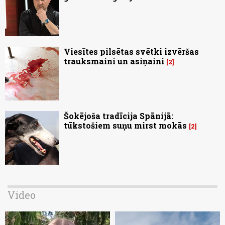
Viesītes pilsētas svētki izvēršas
trauksmaini un asiņaini
2
Šokējoša tradīcija Spānijā:
tūkstošiem suņu mirst mokās
2
Video