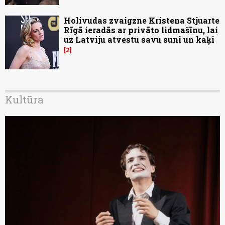
Holivudas zvaigzne Kristena Stjuarte
Rīgā ieradās ar privāto lidmašīnu, lai
uz Latviju atvestu savu suni un kaķi
2
Kultūra