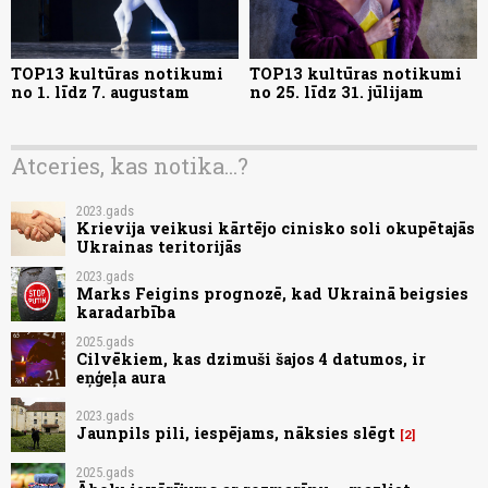
TOP13 kultūras notikumi
TOP13 kultūras notikumi
no 1. līdz 7. augustam
no 25. līdz 31. jūlijam
Atceries, kas notika...?
2023.gads
Krievija veikusi kārtējo cinisko soli okupētajās
Ukrainas teritorijās
2023.gads
Marks Feigins prognozē, kad Ukrainā beigsies
karadarbība
2025.gads
Cilvēkiem, kas dzimuši šajos 4 datumos, ir
eņģeļa aura
2023.gads
Jaunpils pili, iespējams, nāksies slēgt
2
2025.gads