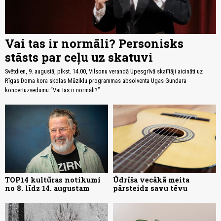
Vai tas ir normāli? Personisks
stāsts par ceļu uz skatuvi
Svētdien, 9. augustā, plkst. 14.00, Vilsonu verandā Upesgrīvā skatītāji aicināti uz
Rīgas Doma kora skolas Mūziklu programmas absolventa Ugas Gundara
koncertuzvedumu “Vai tas ir normāli?”.
TOP14 kultūras notikumi
Ūdrīša vecākā meita
no 8. līdz 14. augustam
pārsteidz savu tēvu