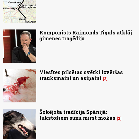
Komponists Raimonds Tiguls atklāj
ģimenes traģēdiju
Viesītes pilsētas svētki izvēršas
trauksmaini un asiņaini
2
Šokējoša tradīcija Spānijā:
tūkstošiem suņu mirst mokās
2