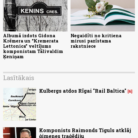
Albumā izdots Gidona
Negaidīti no kritiena
Krēmera un “Kremerata
mirusi pazīstama
Lettonica” veltījums
rakstniece
komponistam Tālivaldim
Ķeniņam
Lasītākais
Kulbergs atdos Rīgai "Rail Baltica"
6
Komponists Raimonds Tiguls atklāj
ģimenes traģēdiju