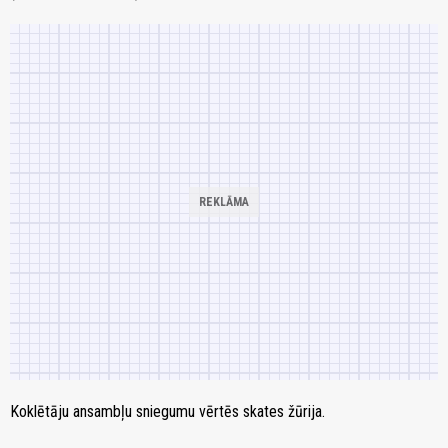
Koklētāju ansambļu sniegumu vērtēs skates žūrija.