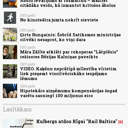
Ābolu ievārījums ar rozmarīnu – mazliet
citādāks veids, kā izmantot kritušos ābolus
2025.gads
No kinoteātra jumta nokrīt sieviete
2025.gads
Ģirts Rungainis: Šobrīd Satiksmes ministrijas
cilvēki nesaprot, ko viņi dara
2023.gads
Māra Zālīte atklāti par rokoperas "Lāčplēsis"
režisores Rēzijas Kalniņas paveikto
2025.gads
VIDEO. Kaķēnu neprātīgā mīlestība vīrietim
liek pieņemt viscilvēciskāko iespējamo
lēmumu
2024.gads
Hipotekāro aizņēmumu kompensācijas šogad
varētu sasniegt 100 miljonus eiro
Lasītākais
Kulbergs atdos Rīgai "Rail Baltica"
6