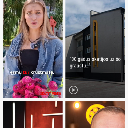
"30 gadus skatījos uz šo
graustu..."
play_circle
volume_mute
SKATĪT VIDEO