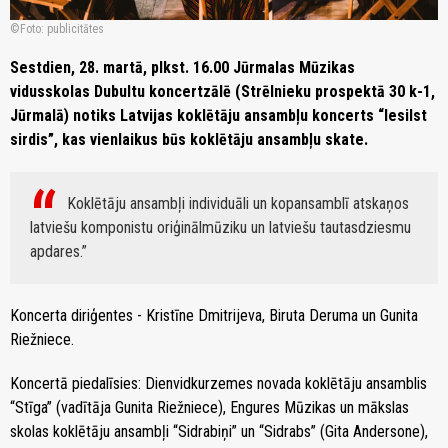
Foto: publicitātes
Sestdien, 28. martā, plkst. 16.00 Jūrmalas Mūzikas
vidusskolas Dubultu koncertzālē (Strēlnieku prospektā 30 k-1,
Jūrmalā) notiks Latvijas koklētāju ansambļu koncerts “Iesilst
sirdis”, kas vienlaikus būs koklētāju ansambļu skate.
Koklētāju ansambļi individuāli un kopansamblī atskaņos
latviešu komponistu oriģinālmūziku un latviešu tautasdziesmu
apdares.
Koncerta diriģentes - Kristīne Dmitrijeva, Biruta Deruma un Gunita
Riežniece.
Koncertā piedalīsies: Dienvidkurzemes novada koklētāju ansamblis
“Stīga” (vadītāja Gunita Riežniece), Engures Mūzikas un mākslas
skolas koklētāju ansambļi “Sidrabiņi” un “Sidrabs” (Gita Andersone),