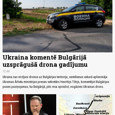
Ukraina komentē Bulgārijā
uzsprāgušā drona gadījumu
12:44
Ukraina nav virzījusi dronus uz Bulgārijas teritoriju, sestdienas vakarā apliecināja
Ukrainas Ārlietu ministrijas preses sekretārs Heorhijs Tihijs, komentējot Bulgārijas
puses paziņojumus, ka Bulgārijā, pēc visa spriežot, nogāzies Ukrainas drons.