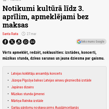
Notikumi kultūrā līdz 3.
aprīlim, apmeklējami bez
maksas
schedule
Santa Raita
27.mar
Seko mums Google
Vērts apmeklēt, redzēt, noklausīties: izstādes, koncerti,
mūzikas stunda, dzīvas sarunas un jauna dziesma par gaismu.
Latvijas koklētāju ansambļu koncerts
Jāzepa Pīgožņa balvas Latvijas ainavu glezniecībā izstāde
Japānas dizains
Mūzikas stunda ģimenei
Mārtiņa Ratnika izstāde
Garīgu pārdomu noskaņa pirms Augšāmcelšanās