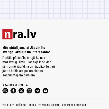
Mēs strādājam, lai Jūs zinātu
svarīgo, aktuālo un interesanto!
Portāla pārliecība ir tajā, ka nav
mazsvarīgu lietu – lasītājs ir ne vien
jāinformē, jābrīdina un jāizglīto, bet arī
jādod brīdis atelpai no dienas
saspringtajiem darbiem.
Sazinies ar mums:
Par nra.lv
Reklāma
Misija
Privātuma politika
Lietošanas noteikumi