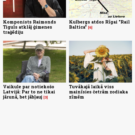
Komponists Raimonds
Kulbergs atdos Rīgai "Rail
Tiguls atklāj ģimenes
Baltica"
6
traģēdiju
Vaikule par notiekošo
Tuvākajā laikā viss
Latvijā: Par to ne tikai
mainīsies četrām zodiaka
jārunā, bet jābļauj
zīmēm
3