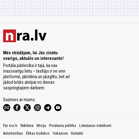
Mēs strādājam, lai Jūs zinātu
svarīgo, aktuālo un interesanto!
Portāla pārliecība ir tajā, ka nav
mazsvarīgu lietu – lasītājs ir ne vien
jāinformē, jābrīdina un jāizglīto, bet arī
jādod brīdis atelpai no dienas
saspringtajiem darbiem.
Sazinies ar mums:
Par nra.lv
Reklāma
Misija
Privātuma politika
Lietošanas noteikumi
Autortiesības
Ētikas kodekss
Vakances
Kontakti