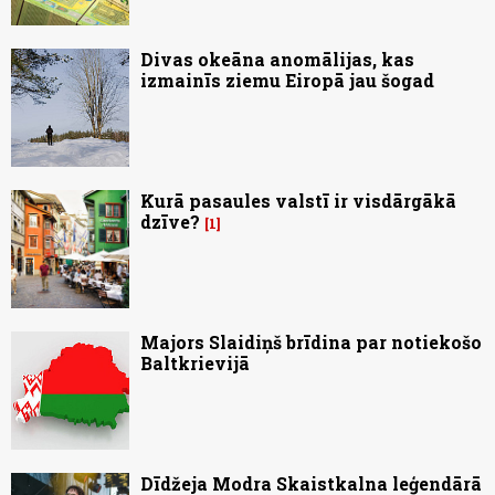
Divas okeāna anomālijas, kas
izmainīs ziemu Eiropā jau šogad
Kurā pasaules valstī ir visdārgākā
dzīve?
1
Majors Slaidiņš brīdina par notiekošo
Baltkrievijā
Dīdžeja Modra Skaistkalna leģendārā