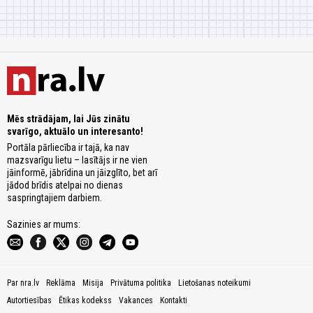
Mēs strādājam, lai Jūs zinātu
svarīgo, aktuālo un interesanto!
Portāla pārliecība ir tajā, ka nav
mazsvarīgu lietu – lasītājs ir ne vien
jāinformē, jābrīdina un jāizglīto, bet arī
jādod brīdis atelpai no dienas
saspringtajiem darbiem.
Sazinies ar mums:
Par nra.lv
Reklāma
Misija
Privātuma politika
Lietošanas noteikumi
Autortiesības
Ētikas kodekss
Vakances
Kontakti