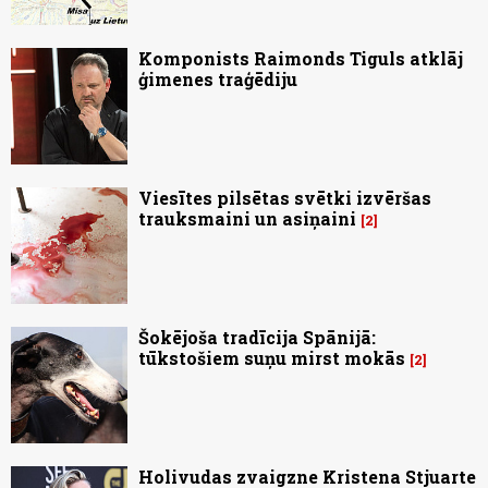
Komponists Raimonds Tiguls atklāj
ģimenes traģēdiju
Viesītes pilsētas svētki izvēršas
trauksmaini un asiņaini
2
Šokējoša tradīcija Spānijā:
tūkstošiem suņu mirst mokās
2
Holivudas zvaigzne Kristena Stjuarte