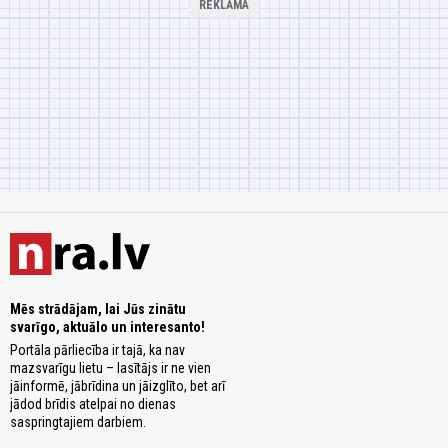
Mēs strādājam, lai Jūs zinātu
svarīgo, aktuālo un interesanto!
Portāla pārliecība ir tajā, ka nav
mazsvarīgu lietu – lasītājs ir ne vien
jāinformē, jābrīdina un jāizglīto, bet arī
jādod brīdis atelpai no dienas
saspringtajiem darbiem.