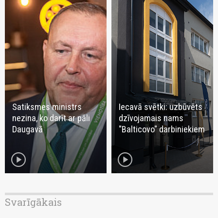
Satiksmes ministrs
Iecavā svētki: uzbūvēts
nezina, ko darīt ar pāli
dzīvojamais nams
Daugavā
"Balticovo" darbiniekiem
play_circle
play_circle
Svarīgākais