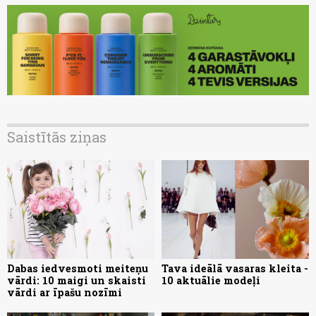
Saistītās ziņas
Dabas iedvesmoti meiteņu
Tava ideālā vasaras kleita -
vārdi: 10 maigi un skaisti
10 aktuālie modeļi
vārdi ar īpašu nozīmi