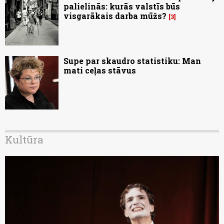
palielinās: kurās valstīs būs
visgarākais darba mūžs?
3
Supe par skaudro statistiku: Man
mati ceļas stāvus
Kultūra