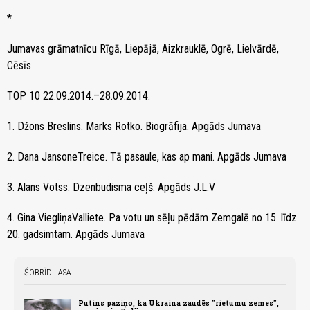
*
Jumavas grāmatnīcu Rīgā, Liepājā, Aizkrauklē, Ogrē, Lielvārdē,
Cēsīs
TOP 10 22.09.2014.–28.09.2014.
1. Džons Breslins. Marks Rotko. Biogrāfija. Apgāds Jumava
2. Dana JansoneTreice. Tā pasaule, kas ap mani. Apgāds Jumava
3. Alans Votss. Dzenbudisma ceļš. Apgāds J.L.V
4. Gina ViegliņaValliete. Pa votu un sēļu pēdām Zemgalē no 15. līdz
20. gadsimtam. Apgāds Jumava
ŠOBRĪD LASA
Putins paziņo, ka Ukraina zaudēs "rietumu zemes",