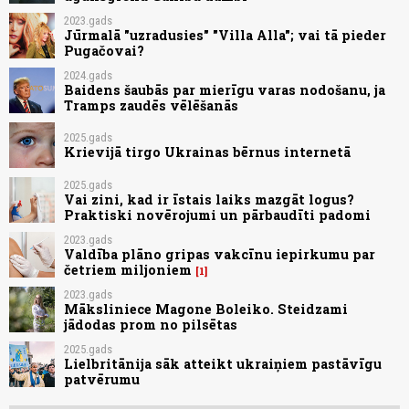
2023.gads
Jūrmalā "uzradusies" "Villa Alla"; vai tā pieder
Pugačovai?
2024.gads
Baidens šaubās par mierīgu varas nodošanu, ja
Tramps zaudēs vēlēšanās
2025.gads
Krievijā tirgo Ukrainas bērnus internetā
2025.gads
Vai zini, kad ir īstais laiks mazgāt logus?
Praktiski novērojumi un pārbaudīti padomi
2023.gads
Valdība plāno gripas vakcīnu iepirkumu par
četriem miljoniem
1
2023.gads
Māksliniece Magone Boleiko. Steidzami
jādodas prom no pilsētas
2025.gads
Lielbritānija sāk atteikt ukraiņiem pastāvīgu
patvērumu