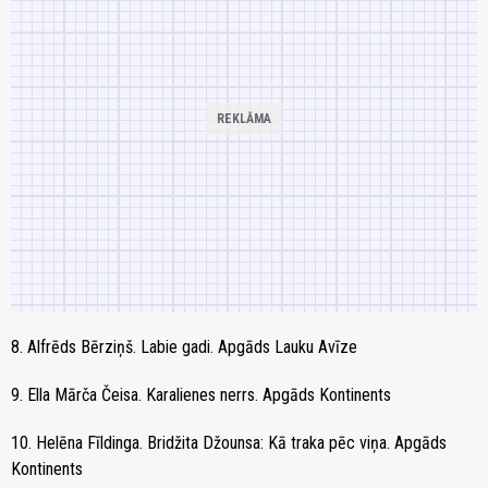
8. Alfrēds Bērziņš. Labie gadi. Apgāds Lauku Avīze
9. Ella Mārča Čeisa. Karalienes nerrs. Apgāds Kontinents
10. Helēna Fīldinga. Bridžita Džounsa: Kā traka pēc viņa. Apgāds
Kontinents