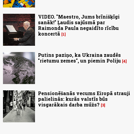
VIDEO. "Maestro, Jums brīnišķīgi
sanāk!" Ļaudis sajūsmā par
Raimonda Paula negaidīto rīcību
koncertā
1
Putins paziņo, ka Ukraina zaudēs
"rietumu zemes", un piemin Poliju
4
Pensionēšanās vecums Eiropā strauji
palielinās: kurās valstīs būs
visgarākais darba mūžs?
3