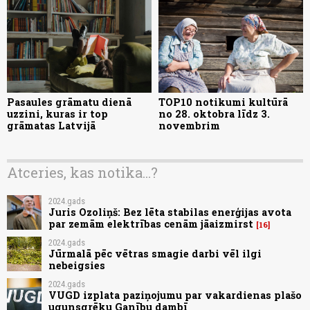
Pasaules grāmatu dienā
TOP10 notikumi kultūrā
uzzini, kuras ir top
no 28. oktobra līdz 3.
grāmatas Latvijā
novembrim
Atceries, kas notika...?
2024.gads
Juris Ozoliņš: Bez lēta stabilas enerģijas avota
par zemām elektrības cenām jāaizmirst
16
2024.gads
Jūrmalā pēc vētras smagie darbi vēl ilgi
nebeigsies
2024.gads
VUGD izplata paziņojumu par vakardienas plašo
ugunsgrēku Ganību dambī