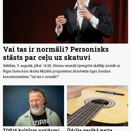
Vai tas ir normāli? Personisks
stāsts par ceļu uz skatuvi
Svētdien, 9. augustā, plkst. 14.00, Vilsonu verandā Upesgrīvā skatītāji aicināti uz
Rīgas Doma kora skolas Mūziklu programmas absolventa Ugas Gundara
koncertuzvedumu “Vai tas ir normāli?”.
TOP14 kultūras notikumi
Ūdrīša vecākā meita