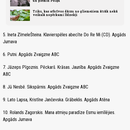
un piemin Poliju
Triks, kas atbrīvos dārzu no gliemežiem ātrāk nekā
veikalā nopērkami līdzekļi
5. Ineta ZīmeleŠteina. Klavierspēles abecīte Do Re Mi (CD). Apgāds
Jumava
6. Putni. Apgāds Zvaigzne ABC
7. Jāzeps Pīgoznis. Pēckarš. Krāsas. Jaunība. Apgāds Zvaigzne
ABC
8. Jū Nesbē. Sikspārnis. Apgāds Zvaigzne ABC
9. Lato Lapsa, Kristīne Jančevska. Grābeklis. Apgāds Atēna
10. Rolands Zagorskis. Mana atmiņu paradīze Esmu iemīlējies.
Apgāds Jumava