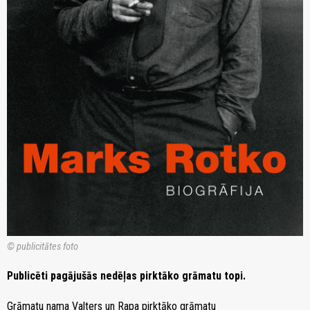
© publicitātes foto
Publicēti pagājušās nedēļas pirktāko grāmatu topi.
Grāmatu nama Valters un Rapa pirktāko grāmatu