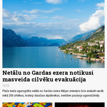
Netālu no Gardas ezera notikusi
masveida cilvēku evakuācija
15:15
Plašs meža ugunsgrēks netālu no Gardas ezera Itālijas ziemeļos licis evakuēt vairāk
nekā 200 cilvēkus, tostarp daudzus atpūtniekus, sestdien paziņoja ugunsdzēsēji.