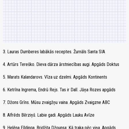
3. Lauras Dumberes labākās receptes. Žurnāls Santa SIA
4. Artūrs Tereško. Dieva dārza ārstniecības augi. Apgāds Doktus
5. Marats Kalandarovs. Vīza uz dzelmi. Apgāds Kontinents
6. Ketrīna Ingrema, Endrū Rejs. Tas ir Dalī. Jāņa Rozes apgāds
7. Džons Grīns. Mūsu zvaigžņu vaina. Apgāds Zvaigzne ABC
8. Alfrēds Bērziņš. Labie gadi. Apgāds Lauku Avīze
9. Helēna Fīldinga. Bridžita Džounsa: Kā traka pēc viņa. Apgāds