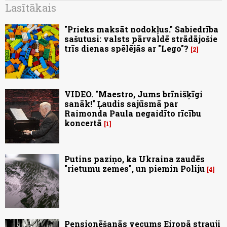
Lasītākais
"Prieks maksāt nodokļus." Sabiedrība
sašutusi: valsts pārvaldē strādājošie
trīs dienas spēlējās ar "Lego"?
2
VIDEO. "Maestro, Jums brīnišķīgi
sanāk!" Ļaudis sajūsmā par
Raimonda Paula negaidīto rīcību
koncertā
1
Putins paziņo, ka Ukraina zaudēs
"rietumu zemes", un piemin Poliju
4
Pensionēšanās vecums Eiropā strauji