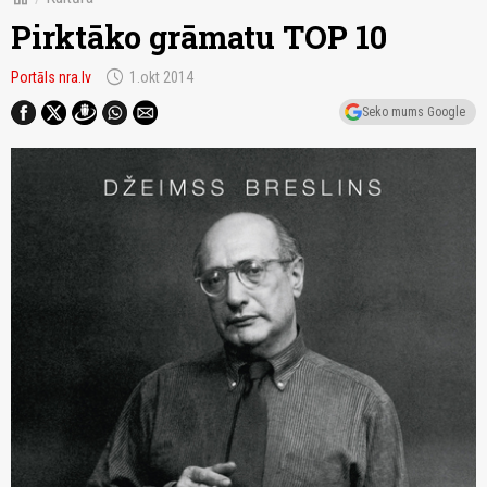
Pirktāko grāmatu TOP 10
schedule
Portāls nra.lv
1.okt 2014
Seko mums Google