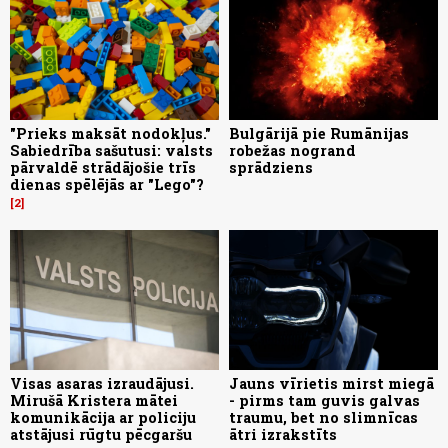
"Prieks maksāt nodokļus."
Bulgārijā pie Rumānijas
Sabiedrība sašutusi: valsts
robežas nogrand
pārvaldē strādājošie trīs
sprādziens
dienas spēlējās ar "Lego"?
2
Visas asaras izraudājusi.
Jauns vīrietis mirst miegā
Mirušā Kristera mātei
- pirms tam guvis galvas
komunikācija ar policiju
traumu, bet no slimnīcas
atstājusi rūgtu pēcgaršu
ātri izrakstīts