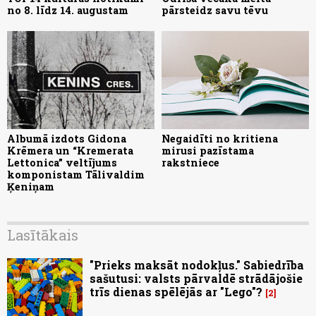
no 8. līdz 14. augustam
pārsteidz savu tēvu
Albumā izdots Gidona
Negaidīti no kritiena
Krēmera un “Kremerata
mirusi pazīstama
Lettonica” veltījums
rakstniece
komponistam Tālivaldim
Ķeniņam
Lasītākais
"Prieks maksāt nodokļus." Sabiedrība
sašutusi: valsts pārvaldē strādājošie
trīs dienas spēlējās ar "Lego"?
2