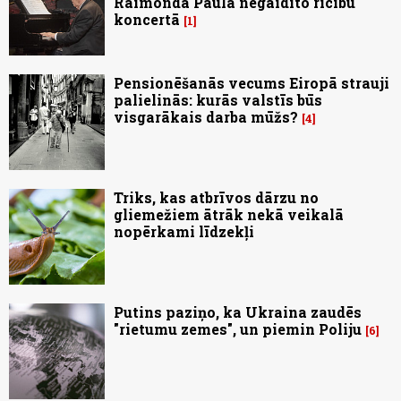
Raimonda Paula negaidīto rīcību
koncertā
1
Pensionēšanās vecums Eiropā strauji
palielinās: kurās valstīs būs
visgarākais darba mūžs?
4
Triks, kas atbrīvos dārzu no
gliemežiem ātrāk nekā veikalā
nopērkami līdzekļi
Putins paziņo, ka Ukraina zaudēs
"rietumu zemes", un piemin Poliju
6