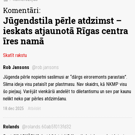
Komentāri:
Jūgendstila pērle atdzimst –
ieskats atjaunotā Rīgas centra
īres namā
Skatīt rakstu
Rob Jansons
@rob.jansons
Jūgenda pērle nopietni saslimusi ar “dārgs eiroremonts parastais”.
Slima ideja visu pataisīt par plastmasu. Nav skaidrs, kā NKMP visu
šo pieļauj. Varējāt vienkārši andelēt to diletantismu un sev par kaunu
nelikt neko par pērles atdzimšanu.
18.dec 2025
Atbildēt
Rolands
@rolands.60ab5f013fd32