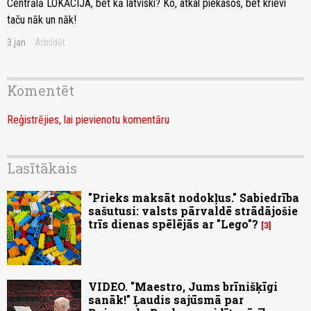
Centrālā LOKĀCIJA, bet kā latviski? Ko, atkal piekasos, bet krievi
taču nāk un nāk!
3.jan
Atbildēt
Komentēt
Reģistrējies, lai pievienotu komentāru
Lasītākais
"Prieks maksāt nodokļus." Sabiedrība
sašutusi: valsts pārvaldē strādājošie
trīs dienas spēlējās ar "Lego"?
3
VIDEO. "Maestro, Jums brīnišķīgi
sanāk!" Ļaudis sajūsmā par