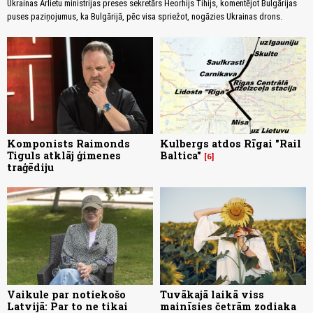
Ukrainas Ārlietu ministrijas preses sekretārs Heorhijs Tihijs, komentējot Bulgārijas
puses paziņojumus, ka Bulgārijā, pēc visa spriežot, nogāzies Ukrainas drons.
Komponists Raimonds
Kulbergs atdos Rīgai "Rail
Tiguls atklāj ģimenes
Baltica"
6
traģēdiju
Vaikule par notiekošo
Tuvākajā laikā viss
Latvijā: Par to ne tikai
mainīsies četrām zodiaka