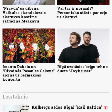
“Pravda” uz dibena.
Vai tas ir normāli?
Vaikules skandalozais
Personisks stāsts par ceļu
skatuves kostīms
uz skatuvi
satracina Maskavu
Imants Daksis un
Rīgā uzstāsies beļģu tehno
“Dīvainās Pasaules Gaisma”
duets “Joyhauser”
aicina uz bezmaksas
koncertu
Lasītākais
Kulbergs atdos Rīgai "Rail Baltica"
6