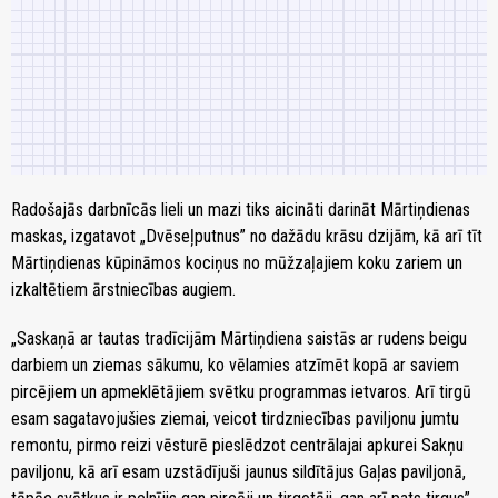
Radošajās darbnīcās lieli un mazi tiks aicināti darināt Mārtiņdienas
maskas, izgatavot „Dvēseļputnus” no dažādu krāsu dzijām, kā arī tīt
Mārtiņdienas kūpināmos kociņus no mūžzaļajiem koku zariem un
izkaltētiem ārstniecības augiem.
„Saskaņā ar tautas tradīcijām Mārtiņdiena saistās ar rudens beigu
darbiem un ziemas sākumu, ko vēlamies atzīmēt kopā ar saviem
pircējiem un apmeklētājiem svētku programmas ietvaros. Arī tirgū
esam sagatavojušies ziemai, veicot tirdzniecības paviljonu jumtu
remontu, pirmo reizi vēsturē pieslēdzot centrālajai apkurei Sakņu
paviljonu, kā arī esam uzstādījuši jaunus sildītājus Gaļas paviljonā,