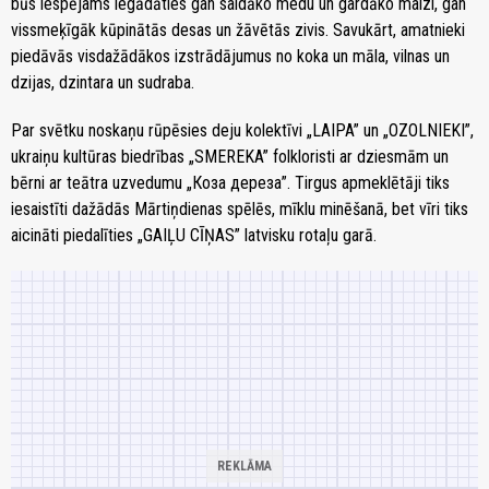
būs iespējams iegādāties gan saldāko medu un gardāko maizi, gan
vissmeķīgāk kūpinātās desas un žāvētās zivis. Savukārt, amatnieki
piedāvās visdažādākos izstrādājumus no koka un māla, vilnas un
dzijas, dzintara un sudraba.
Par svētku noskaņu rūpēsies deju kolektīvi „LAIPA” un „OZOLNIEKI”,
ukraiņu kultūras biedrības „SMEREKA” folkloristi ar dziesmām un
bērni ar teātra uzvedumu „Коза дереза”. Tirgus apmeklētāji tiks
iesaistīti dažādās Mārtiņdienas spēlēs, mīklu minēšanā, bet vīri tiks
aicināti piedalīties „GAIĻU CĪŅAS” latvisku rotaļu garā.