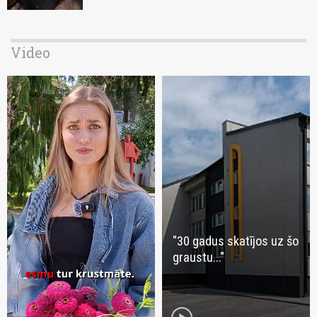
Video
"30 gadus skatījos uz šo
graustu..."