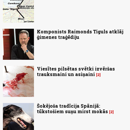
Komponists Raimonds Tiguls atklāj
ģimenes traģēdiju
Viesītes pilsētas svētki izvēršas
trauksmaini un asiņaini
2
Šokējoša tradīcija Spānijā:
tūkstošiem suņu mirst mokās
2