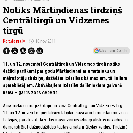
Notiks Mārtiņdienas tirdziņš
Centrāltirgū un Vidzemes
tirgū
schedule
Portāls nra.lv
10.nov 2011
Seko mums Google
11. un 12. novembrī Centrāltirgū un Vidzemes tirgū notiks
dažādi pasākumi par godu Mārtiņdienai ar amatnieku un
mājražotāju tirdziņu, dažādām izdarības kā maziem, tā lieliem
apmeklētājiem. Aktīvākajiem izdarību dalībniekiem galvenā
balva – gards zoss cepetis.
Amatnieku un mājražotāju tirdziņā Centrāltirgū un Vidzemes tirgū
11. un 12. novembrī piedalīsies labākie sava aroda meistari no visas
Latvijas, pārstāvot dažādus mūsu zemes etnogrāfiskos novadus un
demonstrējot dažnedažādus tautas amata mākslas veidus. Tirdziņā