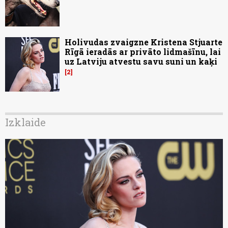
Holivudas zvaigzne Kristena Stjuarte
Rīgā ieradās ar privāto lidmašīnu, lai
uz Latviju atvestu savu suni un kaķi
2
Izklaide