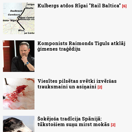
Kulbergs atdos Rīgai "Rail Baltica"
6
Komponists Raimonds Tiguls atklāj
ģimenes traģēdiju
Viesītes pilsētas svētki izvēršas
trauksmaini un asiņaini
2
Šokējoša tradīcija Spānijā:
tūkstošiem suņu mirst mokās
2