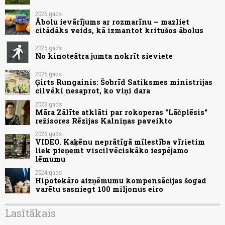
2025.gads
Ābolu ievārījums ar rozmarīnu – mazliet
citādāks veids, kā izmantot kritušos ābolus
2025.gads
No kinoteātra jumta nokrīt sieviete
2025.gads
Ģirts Rungainis: Šobrīd Satiksmes ministrijas
cilvēki nesaprot, ko viņi dara
2023.gads
Māra Zālīte atklāti par rokoperas "Lāčplēsis"
režisores Rēzijas Kalniņas paveikto
2025.gads
VIDEO. Kaķēnu neprātīgā mīlestība vīrietim
liek pieņemt viscilvēciskāko iespējamo
lēmumu
2024.gads
Hipotekāro aizņēmumu kompensācijas šogad
varētu sasniegt 100 miljonus eiro
Lasītākais