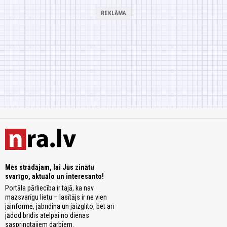
Mēs strādājam, lai Jūs zinātu
svarīgo, aktuālo un interesanto!
Portāla pārliecība ir tajā, ka nav
mazsvarīgu lietu – lasītājs ir ne vien
jāinformē, jābrīdina un jāizglīto, bet arī
jādod brīdis atelpai no dienas
saspringtajiem darbiem.