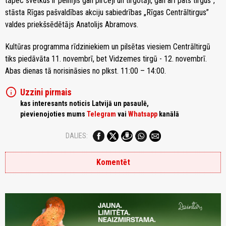
tāpēc svētkus ir pelnījis gan pircēji un tirgotāji, gan arī pats tirgus”,
stāsta Rīgas pašvaldības akciju sabiedrības „Rīgas Centrāltirgus”
valdes priekšsēdētājs Anatolijs Abramovs.
Kultūras programma rīdziniekiem un pilsētas viesiem Centrāltirgū
tiks piedāvāta 11. novembrī, bet Vidzemes tirgū - 12. novembrī.
Abas dienas tā norisināsies no plkst. 11:00 – 14:00.
info
Uzzini pirmais
kas interesants noticis Latvijā un pasaulē,
pievienojoties mums
Telegram
vai
Whatsapp
kanālā
DALIES:
Komentēt