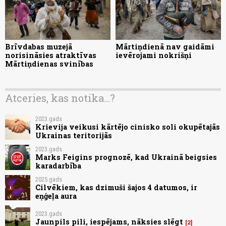
Brīvdabas muzejā
Mārtiņdienā nav gaidāmi
norisināsies atraktīvas
ievērojami nokrišņi
Mārtiņdienas svinības
Atceries, kas notika...?
2023.gads
Krievija veikusi kārtējo cinisko soli okupētajās
Ukrainas teritorijās
2023.gads
Marks Feigins prognozē, kad Ukrainā beigsies
karadarbība
2025.gads
Cilvēkiem, kas dzimuši šajos 4 datumos, ir
eņģeļa aura
2023.gads
Jaunpils pili, iespējams, nāksies slēgt
2