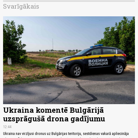
Svarīgākais
Ukraina komentē Bulgārijā
uzsprāgušā drona gadījumu
12:44
Ukraina nav virzījusi dronus uz Bulgārijas teritoriju, sestdienas vakarā apliecināja