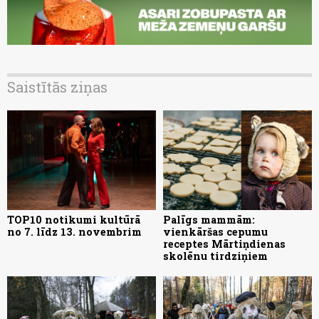
Saistītās ziņas
TOP10 notikumi kultūrā
Palīgs mammām:
no 7. līdz 13. novembrim
vienkāršas cepumu
receptes Mārtiņdienas
skolēnu tirdziņiem