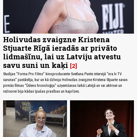
Holivudas zvaigzne Kristena
Stjuarte Rīgā ieradās ar privāto
lidmašīnu, lai uz Latviju atvestu
savu suni un kaķi
2
Studijas “Forma Pro Films” kinoproducente Svetlana Punte intervijā “nra.lv TV
sarunas” pastāstīja, kur un kā dzīvoja Holivudas zvaigzne Kristena Stjuarte savas
pirmās filmas “Ūdens hronoloģija” uzņemšanas laikā Latvijā un vai aktrisei un
režisorei bija kādas īpašas prasības un kaprīzes.