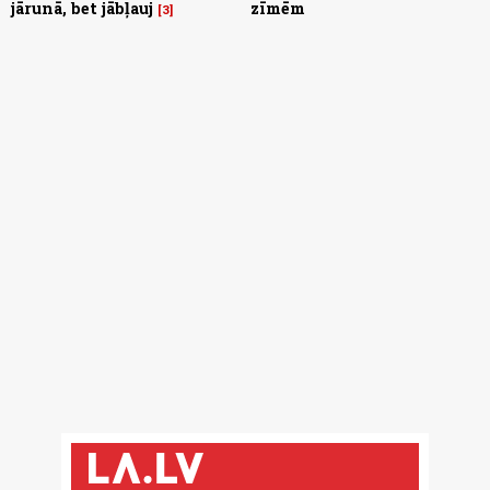
jārunā, bet jābļauj
zīmēm
3