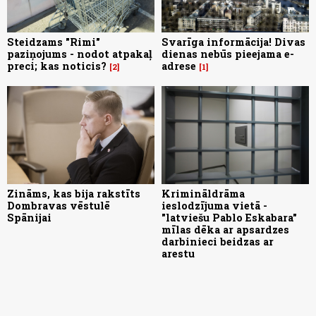
Steidzams "Rimi"
Svarīga informācija! Divas
paziņojums - nodot atpakaļ
dienas nebūs pieejama e-
preci; kas noticis?
adrese
2
1
Zināms, kas bija rakstīts
Krimināldrāma
Dombravas vēstulē
ieslodzījuma vietā -
Spānijai
"latviešu Pablo Eskabara"
mīlas dēka ar apsardzes
darbinieci beidzas ar
arestu