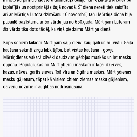
izplatījās un nostiprinājās šajā novadā. Šī diena nereti tiek saistīta
arī ar Mārtiņa Lutera dzimšanu 10.novembrī, taču Mārtiņa diena bija
pasaulē pazīstama ar šo vārdu jau no 650.gada. Mārtiņam Luteram
šis vārds tika dots tādēļ, ka viņš piedzima Mārtiņa dienā.
Kopš seniem laikiem Mārtiņam šajā dienā kauj gaili un arī vistu. Gaiļa
kaušana sekmē zirgu labklājību, bet vistas kaušana - govju.
Mārtiņdienas vakarā cilvēki daudzviet ģērbjas maskās un iet masku
gājienā. Populārākās no Mārtiņbērnu maskām ir lāča, dzērves,
kazas, nāves, garās sievas, īsā vīra un čigāna maskas. Mārtiņdienas
masku gājienam, tāpat kā visiem citiem ziemas masku gājieniem,
galvenā nozīme ir auglības nodrošināšana.