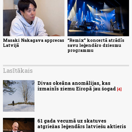
Masaki Nakagava apprecas
“Remix” koncertā atrādīs
Latvijā
savu leģendāro dziesmu
programmu
Lasītākais
Divas okeāna anomālijas, kas
izmainīs ziemu Eiropā jau šogad
4
61 gada vecumā uz skatuves
atgriežas leģendārs latviešu aktieris