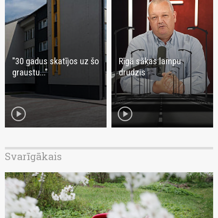
"30 gadus skatījos uz šo
Rīgā sākas lampu
graustu..."
drudzis
play_circle
play_circle
Svarīgākais