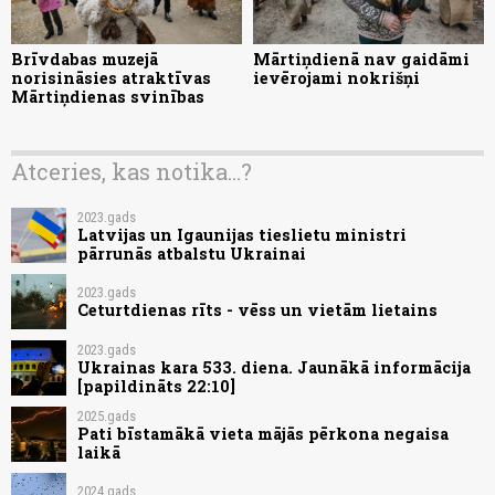
Brīvdabas muzejā
Mārtiņdienā nav gaidāmi
norisināsies atraktīvas
ievērojami nokrišņi
Mārtiņdienas svinības
Atceries, kas notika...?
2023.gads
Latvijas un Igaunijas tieslietu ministri
pārrunās atbalstu Ukrainai
2023.gads
Ceturtdienas rīts - vēss un vietām lietains
2023.gads
Ukrainas kara 533. diena. Jaunākā informācija
[papildināts 22:10]
2025.gads
Pati bīstamākā vieta mājās pērkona negaisa
laikā
2024.gads