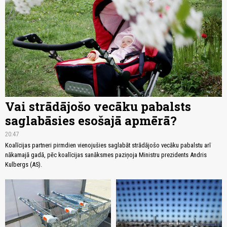
Vai strādājošo vecāku pabalsts
saglabāsies esošajā apmērā?
20:47
Koalīcijas partneri pirmdien vienojušies saglabāt strādājošo vecāku pabalstu arī
nākamajā gadā, pēc koalīcijas sanāksmes paziņoja Ministru prezidents Andris
Kulbergs (AS).