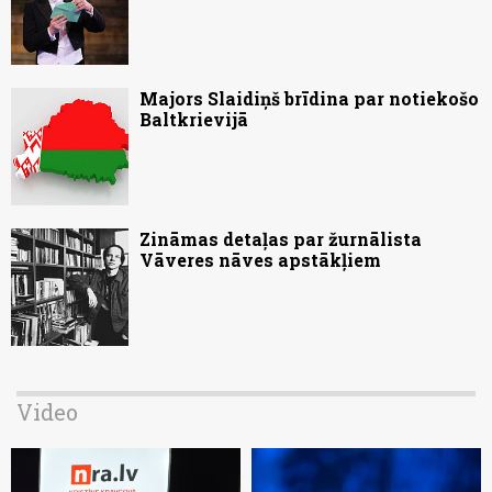
Majors Slaidiņš brīdina par notiekošo
Baltkrievijā
Zināmas detaļas par žurnālista
Vāveres nāves apstākļiem
Video