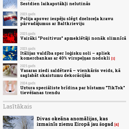
Sestdien laikapstākļi nelutinās
2023.gads
Polija apsver iespēju slēgt dzelzceļa kravu
pārvadājumus ar Baltkrieviju
2025.gads
Vairāki "Positivus" apmeklētāji nonāk slimnīcā
2023.gads
Itālijas valdība sper loģisku soli – apliek
komercbankas ar 40% virspeļņas nodokli
1
2025.gads
Vasaras ziedi saldētavā – vienkāršs veids, kā
saglabāt skaistumu dekorācijām
2024.gads
Uztura speciāliste brīdina par bīstamu "TikTok"
tievēšanas trendu
Lasītākais
Divas okeāna anomālijas, kas
izmainīs ziemu Eiropā jau šogad
4