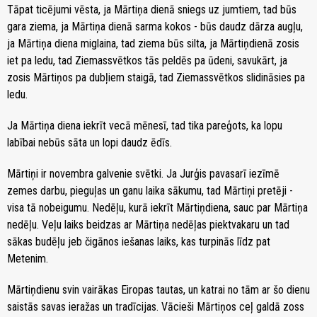
Tāpat ticējumi vēsta, ja Mārtiņa dienā sniegs uz jumtiem, tad būs
gara ziema, ja Mārtiņa dienā sarma kokos - būs daudz dārza augļu,
ja Mārtiņa diena miglaina, tad ziema būs silta, ja Mārtiņdienā zosis
iet pa ledu, tad Ziemassvētkos tās peldēs pa ūdeni, savukārt, ja
zosis Mārtiņos pa dubļiem staigā, tad Ziemassvētkos slidināsies pa
ledu.
Ja Mārtiņa diena iekrīt vecā mēnesī, tad tika pareģots, ka lopu
labībai nebūs sāta un lopi daudz ēdīs.
Mārtiņi ir novembra galvenie svētki. Ja Jurģis pavasarī iezīmē
zemes darbu, pieguļas un ganu laika sākumu, tad Mārtiņi pretēji -
visa tā nobeigumu. Nedēļu, kurā iekrīt Mārtiņdiena, sauc par Mārtiņa
nedēļu. Veļu laiks beidzas ar Mārtiņa nedēļas piektvakaru un tad
sākas budēļu jeb čigānos iešanas laiks, kas turpinās līdz pat
Metenim.
Mārtiņdienu svin vairākas Eiropas tautas, un katrai no tām ar šo dienu
saistās savas ieražas un tradīcijas. Vācieši Mārtiņos ceļ galdā zoss