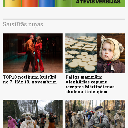
Saistītās ziņas
TOP10 notikumi kultūrā
Palīgs mammām:
no 7. līdz 13. novembrim
vienkāršas cepumu
receptes Mārtiņdienas
skolēnu tirdziņiem