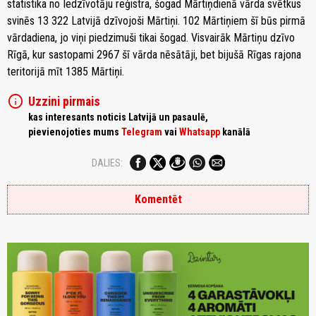
statistika no Iedzīvotāju reģistra, šogad Mārtiņdienā vārda svētkus
svinēs 13 322 Latvijā dzīvojoši Mārtiņi. 102 Mārtiņiem šī būs pirmā
vārdadiena, jo viņi piedzimuši tikai šogad. Visvairāk Mārtiņu dzīvo
Rīgā, kur sastopami 2967 šī vārda nēsātāji, bet bijušā Rīgas rajona
teritorijā mīt 1385 Mārtiņi.
info
Uzzini pirmais
kas interesants noticis Latvijā un pasaulē,
pievienojoties mums
Telegram
vai
Whatsapp
kanālā
DALIES:
Komentēt