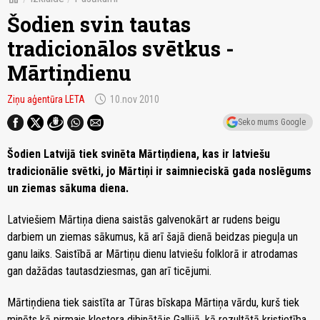
Šodien svin tautas
tradicionālos svētkus -
Mārtiņdienu
schedule
Ziņu aģentūra LETA
10.nov 2010
Seko mums Google
Šodien Latvijā tiek svinēta Mārtiņdiena, kas ir latviešu
tradicionālie svētki, jo Mārtiņi ir saimnieciskā gada noslēgums
un ziemas sākuma diena.
Latviešiem Mārtiņa diena saistās galvenokārt ar rudens beigu
darbiem un ziemas sākumus, kā arī šajā dienā beidzas pieguļa un
ganu laiks. Saistībā ar Mārtiņu dienu latviešu folklorā ir atrodamas
gan dažādas tautasdziesmas, gan arī ticējumi.
Mārtiņdiena tiek saistīta ar Tūras bīskapa Mārtiņa vārdu, kurš tiek
minēts kā pirmais klostera dibinātājs Gallijā, kā rezultātā kristietība