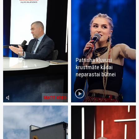
Patrisha kļuvusi
krustmāte kādai
neparastai būtnei
play_circle
volume_mute
SKATĪT VIDEO