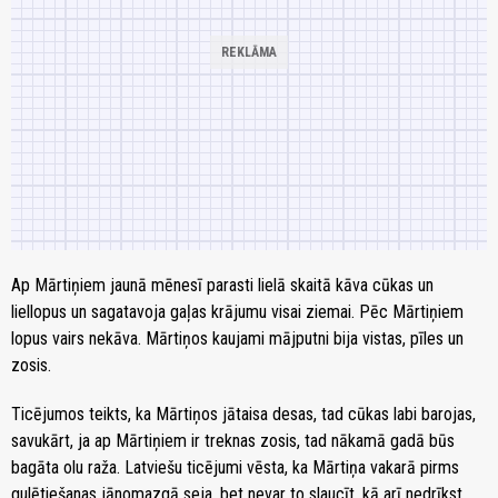
Ap Mārtiņiem jaunā mēnesī parasti lielā skaitā kāva cūkas un
liellopus un sagatavoja gaļas krājumu visai ziemai. Pēc Mārtiņiem
lopus vairs nekāva. Mārtiņos kaujami mājputni bija vistas, pīles un
zosis.
Ticējumos teikts, ka Mārtiņos jātaisa desas, tad cūkas labi barojas,
savukārt, ja ap Mārtiņiem ir treknas zosis, tad nākamā gadā būs
bagāta olu raža. Latviešu ticējumi vēsta, ka Mārtiņa vakarā pirms
gulētiešanas jānomazgā seja, bet nevar to slaucīt, kā arī nedrīkst