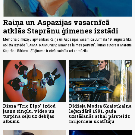
Raiņa un Aspazijas vasarnīcā
atklās Staprānu ģimenes izstādi
Memoriālo muzeju apvienības Raiņa un Aspazijas vasarnīcā Jūrmalā 19. augustā tiks
atklāta izstāde “LAIMA. RAIMONDS: Ģimenes laimes portreti”, kuras autore ir Maretta
Staprāne Bārlova. Šī ģimene ir cieši saistīta arī ar mūziku.
Džeza “Trio Elpo” izdod
Dīdžeja Modra Skaistkalna
jaunu singlu, video un
leģendārā 1991. gada
turpina ceļu uz debijas
uzstāšanās atkal pārsteidz
albumu
miljoniem skatītāju