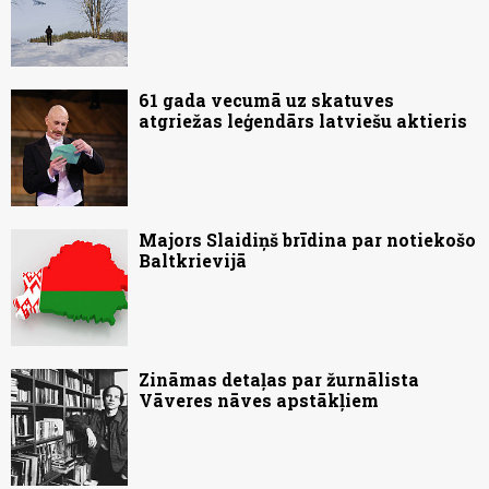
61 gada vecumā uz skatuves
atgriežas leģendārs latviešu aktieris
Majors Slaidiņš brīdina par notiekošo
Baltkrievijā
Zināmas detaļas par žurnālista
Vāveres nāves apstākļiem