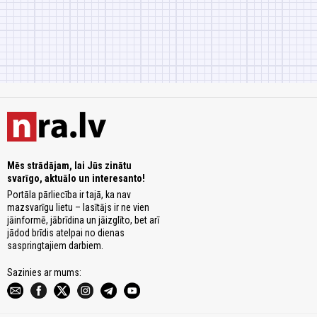
Mēs strādājam, lai Jūs zinātu
svarīgo, aktuālo un interesanto!
Portāla pārliecība ir tajā, ka nav
mazsvarīgu lietu – lasītājs ir ne vien
jāinformē, jābrīdina un jāizglīto, bet arī
jādod brīdis atelpai no dienas
saspringtajiem darbiem.
Sazinies ar mums: