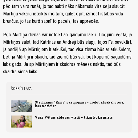
pēc tam vairs runāt, jo tad naktī nāks nākamais vīrs seju slaucīt.
Mārtiņu vakarā ieteikts meitām, gulēt ejot, izmest istabas vidū
brunčus, jo tas kurš sapnī to pacels, tas apprecēs.
Pēc Mārtiņa dienas var noteikt arī gaidāmo laiku. Ticējumi vēsta, ja
Mārtiņos salst, tad Katrīnas un Andreji būs slapji, tajos līs, savukārt,
ja nedēļā ap Mārtiņiem ir atkušņi, tad visa ziema būs ar atkušņiem,
bet, ja Mārtiņi ir skaidri, tad ziemā būs sali, bet kopumā sagaidāms
labs gads. Ja ap Mārtiņiem ir skaidras mēness naktis, tad būs
skaidrs siena laiks.
ŠOBRĪD LASA
Steidzams "Rimi" paziņojums - nodot atpakaļ preci;
kas noticis?
Vijas Vētras atdusas vietā – tikai koka miets