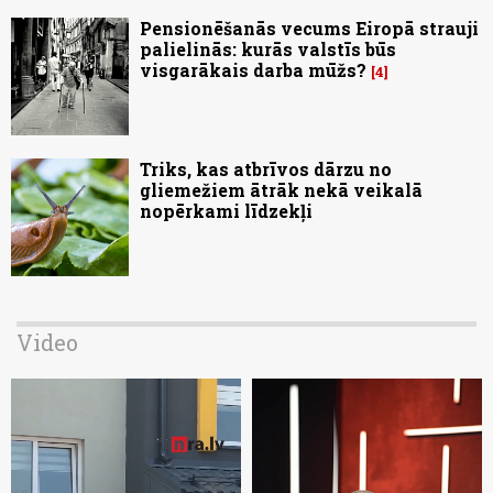
Pensionēšanās vecums Eiropā strauji
palielinās: kurās valstīs būs
visgarākais darba mūžs?
4
Triks, kas atbrīvos dārzu no
gliemežiem ātrāk nekā veikalā
nopērkami līdzekļi
Video