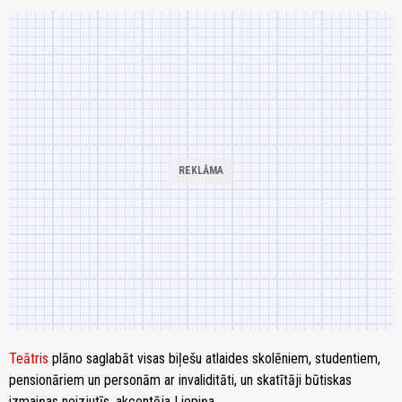
Teātris
plāno saglabāt visas biļešu atlaides skolēniem, studentiem,
pensionāriem un personām ar invaliditāti, un skatītāji būtiskas
izmaiņas neizjutīs, akcentēja Liepiņa.