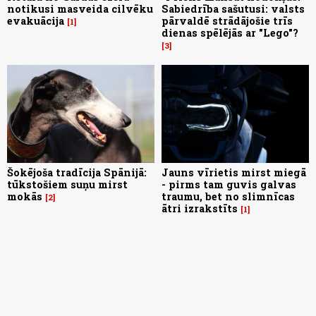
notikusi masveida cilvēku
Sabiedrība sašutusi: valsts
evakuācija
pārvaldē strādājošie trīs
1
dienas spēlējās ar "Lego"?
3
Šokējoša tradīcija Spānijā:
Jauns vīrietis mirst miegā
tūkstošiem suņu mirst
- pirms tam guvis galvas
mokās
traumu, bet no slimnīcas
2
ātri izrakstīts
1