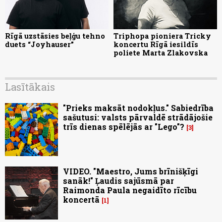
Rīgā uzstāsies beļģu tehno
Triphopa pioniera Tricky
duets “Joyhauser”
koncertu Rīgā iesildīs
poliete Marta Zlakovska
Lasītākais
"Prieks maksāt nodokļus." Sabiedrība
sašutusi: valsts pārvaldē strādājošie
trīs dienas spēlējās ar "Lego"?
3
VIDEO. "Maestro, Jums brīnišķīgi
sanāk!" Ļaudis sajūsmā par
Raimonda Paula negaidīto rīcību
koncertā
1