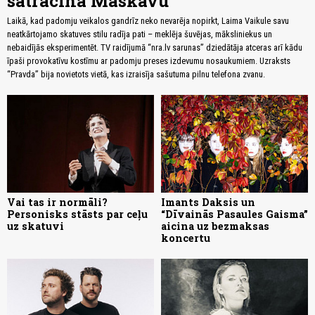
satracina Maskavu
Laikā, kad padomju veikalos gandrīz neko nevarēja nopirkt, Laima Vaikule savu
neatkārtojamo skatuves stilu radīja pati – meklēja šuvējas, māksliniekus un
nebaidījās eksperimentēt. TV raidījumā “nra.lv sarunas” dziedātāja atceras arī kādu
īpaši provokatīvu kostīmu ar padomju preses izdevumu nosaukumiem. Uzraksts
“Pravda” bija novietots vietā, kas izraisīja sašutuma pilnu telefona zvanu.
Vai tas ir normāli?
Imants Daksis un
Personisks stāsts par ceļu
“Dīvainās Pasaules Gaisma”
uz skatuvi
aicina uz bezmaksas
koncertu