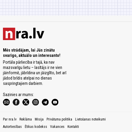
Mēs strādājam, lai Jūs zinātu
svarīgo, aktuālo un interesanto!
Portāla pārliecība ir tajā, ka nav
mazsvarīgu lietu – lasītājs ir ne vien
jāinformē, jābrīdina un jāizglīto, bet arī
jādod brīdis atelpai no dienas
saspringtajiem darbiem.
Sazinies ar mums:
Par nra.lv
Reklāma
Misija
Privātuma politika
Lietošanas noteikumi
Autortiesības
Ētikas kodekss
Vakances
Kontakti