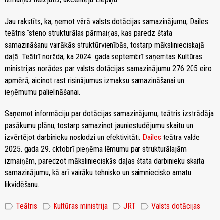
Jau rakstīts, ka, ņemot vērā valsts dotācijas samazinājumu, Dailes
teātris īsteno strukturālas pārmaiņas, kas paredz štata
samazināšanu vairākās struktūrvienībās, tostarp mākslinieciskajā
daļā. Teātrī norāda, ka 2024. gada septembrī saņemtas Kultūras
ministrijas norādes par valsts dotācijas samazinājumu 276 205 eiro
apmērā, aicinot rast risinājumus izmaksu samazināšanai un
ieņēmumu palielināšanai.
Saņemot informāciju par dotācijas samazinājumu, teātris izstrādāja
pasākumu plānu, tostarp samazinot jauniestudējumu skaitu un
izvērtējot darbinieku noslodzi un efektivitāti.
Dailes
teātra valde
2025. gada 29. oktobrī pieņēma lēmumu par strukturālajām
izmaiņām, paredzot mākslinieciskās daļas štata darbinieku skaita
samazinājumu, kā arī vairāku tehnisko un saimniecisko amatu
likvidēšanu.
label
label
label
label
Teātris
Kultūras ministrija
JRT
Valsts dotācijas