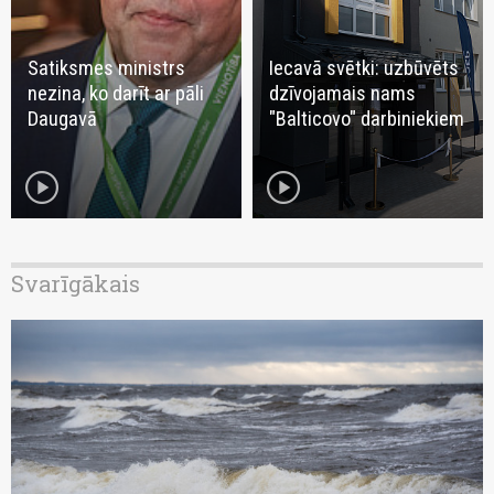
Satiksmes ministrs
Iecavā svētki: uzbūvēts
nezina, ko darīt ar pāli
dzīvojamais nams
Daugavā
"Balticovo" darbiniekiem
play_circle
play_circle
Svarīgākais