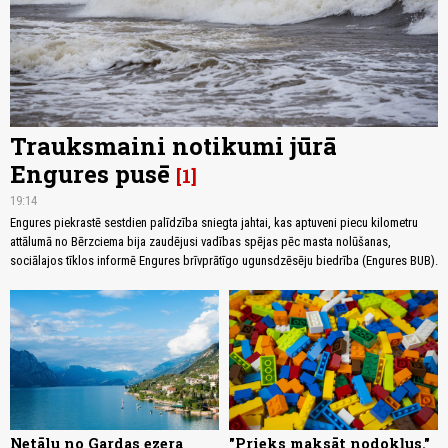
Trauksmaini notikumi jūrā
Engures pusē
1
19:14
Engures piekrastē sestdien palīdzība sniegta jahtai, kas aptuveni piecu kilometru
attālumā no Bērzciema bija zaudējusi vadības spējas pēc masta nolūšanas,
sociālajos tīklos informē Engures brīvprātīgo ugunsdzēsēju biedrība (Engures BUB).
Netālu no Gardas ezera
"Prieks maksāt nodokļus."