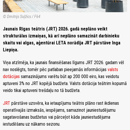
© Dmitrijs Suļžics / F64
Jaunais Rīgas teātris (JRT) 2026. gadā neplāno veikt
strukturālas izmaiņas, kā arī neplāno samazināt darbinieku
skaitu vai algas, aģentūrai LETA norādīja JRT pārstāve Inga
Liepiņa.
Viņa atzīmēja, ka jaunais finansēšanas līgums JRT 2026. gadam vēl
nav noslēgts, tomēr pēc patlaban pieejamās informācijas
valsts
dotācijas
samazinājums varētu būt ap 200 000 eiro, kas veidotu
aptuveni 3% no JRT kopējā budžeta. Valsts dotācija teātrim kopumā
veido tikai aptuveni trešdaļu no tā budžeta.
JRT
pārstāve uzsvēra, ka ietaupījumu teātris plāno rast ikdienas
operatīvajās izmaksās, iespējams, samazinot jauniestudējumu
sagatavošanas budžetus vai pārceļot kāda jauniestudējuma
iestudēšanu uz nākamo sezonu.