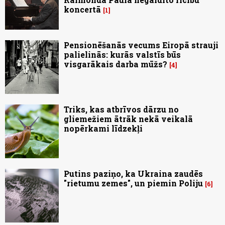
koncertā
1
Pensionēšanās vecums Eiropā strauji
palielinās: kurās valstīs būs
visgarākais darba mūžs?
4
Triks, kas atbrīvos dārzu no
gliemežiem ātrāk nekā veikalā
nopērkami līdzekļi
Putins paziņo, ka Ukraina zaudēs
"rietumu zemes", un piemin Poliju
6