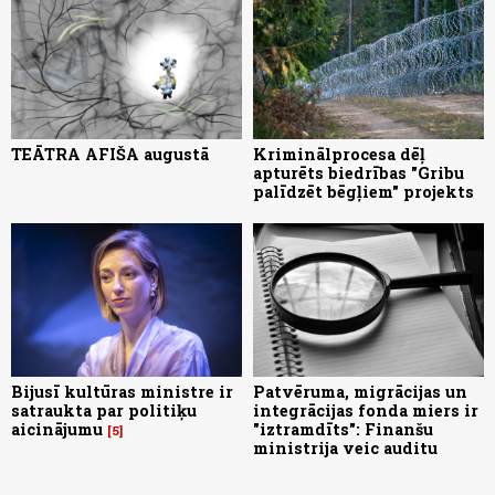
TEĀTRA AFIŠA augustā
Kriminālprocesa dēļ
apturēts biedrības "Gribu
palīdzēt bēgļiem" projekts
Bijusī kultūras ministre ir
Patvēruma, migrācijas un
satraukta par politiķu
integrācijas fonda miers ir
aicinājumu
"iztramdīts": Finanšu
5
ministrija veic auditu