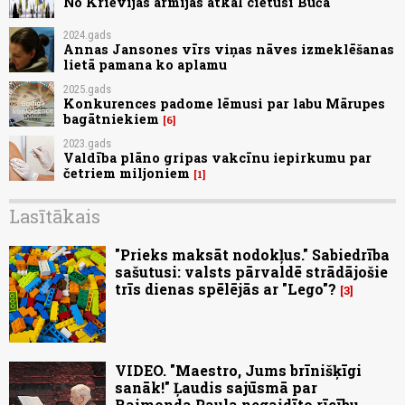
No Krievijas armijas atkal cietusi Buča
2024.gads
Annas Jansones vīrs viņas nāves izmeklēšanas
lietā pamana ko aplamu
2025.gads
Konkurences padome lēmusi par labu Mārupes
bagātniekiem
6
2023.gads
Valdība plāno gripas vakcīnu iepirkumu par
četriem miljoniem
1
Lasītākais
"Prieks maksāt nodokļus." Sabiedrība
sašutusi: valsts pārvaldē strādājošie
trīs dienas spēlējās ar "Lego"?
3
VIDEO. "Maestro, Jums brīnišķīgi
sanāk!" Ļaudis sajūsmā par
Raimonda Paula negaidīto rīcību