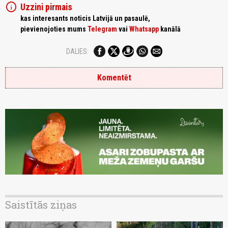
info
Uzzini pirmais
kas interesants noticis Latvijā un pasaulē,
pievienojoties mums
Telegram
vai
Whatsapp
kanālā
DALIES:
Komentēt
Saistītās ziņas