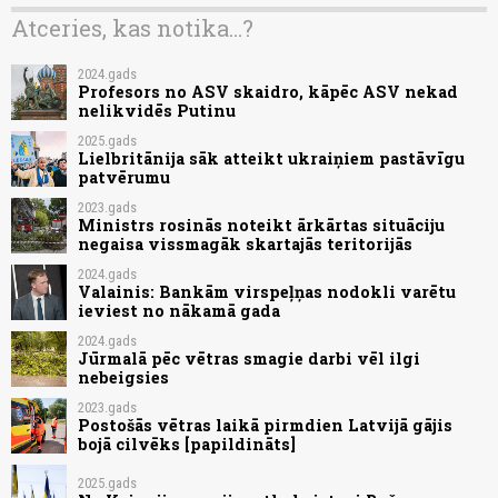
Atceries, kas notika...?
2024.gads
Profesors no ASV skaidro, kāpēc ASV nekad
nelikvidēs Putinu
2025.gads
Lielbritānija sāk atteikt ukraiņiem pastāvīgu
patvērumu
2023.gads
Ministrs rosinās noteikt ārkārtas situāciju
negaisa vissmagāk skartajās teritorijās
2024.gads
Valainis: Bankām virspeļņas nodokli varētu
ieviest no nākamā gada
2024.gads
Jūrmalā pēc vētras smagie darbi vēl ilgi
nebeigsies
2023.gads
Postošās vētras laikā pirmdien Latvijā gājis
bojā cilvēks [papildināts]
2025.gads