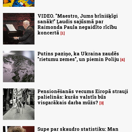
VIDEO. "Maestro, Jums brīnišķīgi
sanāk!" Ļaudis sajūsmā par
Raimonda Paula negaidīto rīcību
koncertā
1
Putins paziņo, ka Ukraina zaudēs
"rietumu zemes", un piemin Poliju
4
Pensionēšanās vecums Eiropā strauji
palielinās: kurās valstīs būs
visgarākais darba mūžs?
3
Supe par skaudro statistiku: Man