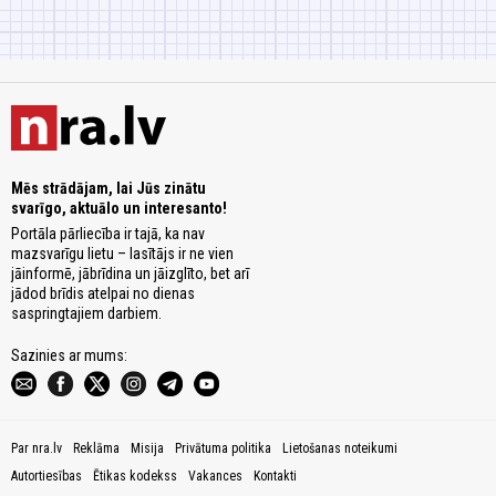
Mēs strādājam, lai Jūs zinātu
svarīgo, aktuālo un interesanto!
Portāla pārliecība ir tajā, ka nav
mazsvarīgu lietu – lasītājs ir ne vien
jāinformē, jābrīdina un jāizglīto, bet arī
jādod brīdis atelpai no dienas
saspringtajiem darbiem.
Sazinies ar mums:
Par nra.lv
Reklāma
Misija
Privātuma politika
Lietošanas noteikumi
Autortiesības
Ētikas kodekss
Vakances
Kontakti