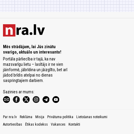
Mēs strādājam, lai Jūs zinātu
svarīgo, aktuālo un interesanto!
Portāla pārliecība ir tajā, ka nav
mazsvarīgu lietu – lasītājs ir ne vien
jāinformē, jābrīdina un jāizglīto, bet arī
jādod brīdis atelpai no dienas
saspringtajiem darbiem.
Sazinies ar mums:
Par nra.lv
Reklāma
Misija
Privātuma politika
Lietošanas noteikumi
Autortiesības
Ētikas kodekss
Vakances
Kontakti