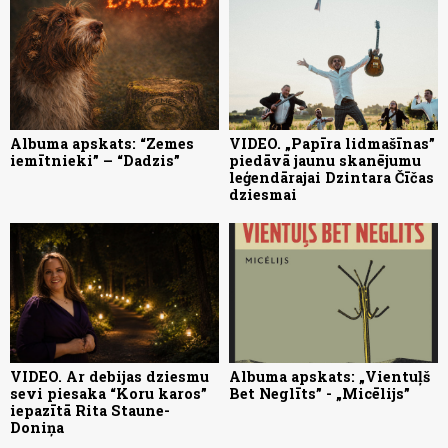
Albuma apskats: “Zemes
VIDEO. „Papīra lidmašīnas”
iemītnieki” – “Dadzis”
piedāvā jaunu skanējumu
leģendārajai Dzintara Čīčas
dziesmai
VIDEO. Ar debijas dziesmu
Albuma apskats: „Vientuļš
sevi piesaka “Koru karos”
Bet Neglīts” - „Micēlijs”
iepazītā Rita Staune-
Doniņa