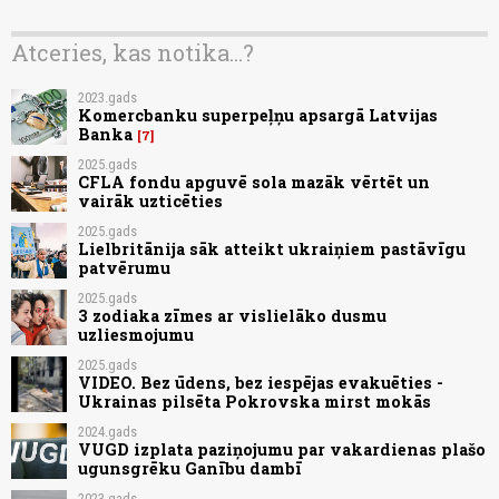
Atceries, kas notika...?
2023.gads
Komercbanku superpeļņu apsargā Latvijas
Banka
7
2025.gads
CFLA fondu apguvē sola mazāk vērtēt un
vairāk uzticēties
2025.gads
Lielbritānija sāk atteikt ukraiņiem pastāvīgu
patvērumu
2025.gads
3 zodiaka zīmes ar vislielāko dusmu
uzliesmojumu
2025.gads
VIDEO. Bez ūdens, bez iespējas evakuēties -
Ukrainas pilsēta Pokrovska mirst mokās
2024.gads
VUGD izplata paziņojumu par vakardienas plašo
ugunsgrēku Ganību dambī
2023.gads