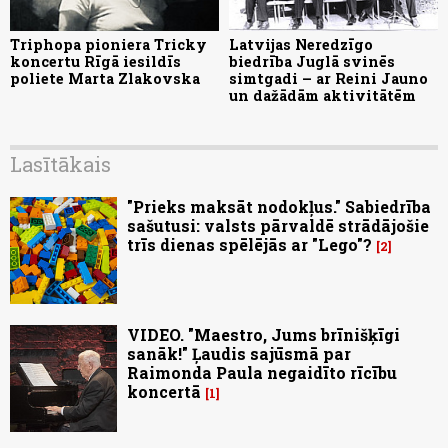
Triphopa pioniera Tricky
Latvijas Neredzīgo
koncertu Rīgā iesildīs
biedrība Juglā svinēs
poliete Marta Zlakovska
simtgadi – ar Reini Jauno
un dažādām aktivitātēm
Lasītākais
"Prieks maksāt nodokļus." Sabiedrība
sašutusi: valsts pārvaldē strādājošie
trīs dienas spēlējās ar "Lego"?
2
VIDEO. "Maestro, Jums brīnišķīgi
sanāk!" Ļaudis sajūsmā par
Raimonda Paula negaidīto rīcību
koncertā
1