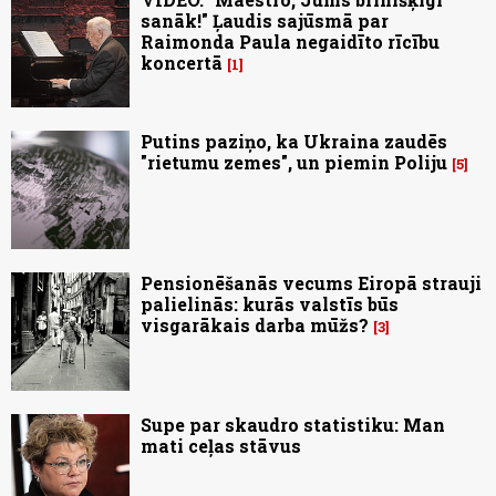
sanāk!" Ļaudis sajūsmā par
Raimonda Paula negaidīto rīcību
koncertā
1
Putins paziņo, ka Ukraina zaudēs
"rietumu zemes", un piemin Poliju
5
Pensionēšanās vecums Eiropā strauji
palielinās: kurās valstīs būs
visgarākais darba mūžs?
3
Supe par skaudro statistiku: Man
mati ceļas stāvus