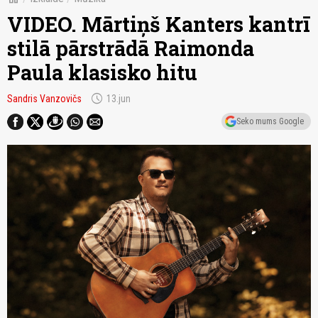
VIDEO. Mārtiņš Kanters kantrī
stilā pārstrādā Raimonda
Paula klasisko hitu
schedule
Sandris Vanzovičs
13.jun
Seko mums Google