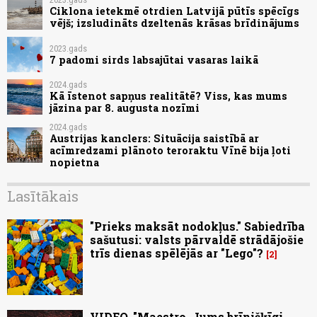
Ciklona ietekmē otrdien Latvijā pūtīs spēcīgs
vējš; izsludināts dzeltenās krāsas brīdinājums
2023.gads
7 padomi sirds labsajūtai vasaras laikā
2024.gads
Kā īstenot sapņus realitātē? Viss, kas mums
jāzina par 8. augusta nozīmi
2024.gads
Austrijas kanclers: Situācija saistībā ar
acīmredzami plānoto teroraktu Vīnē bija ļoti
nopietna
Lasītākais
"Prieks maksāt nodokļus." Sabiedrība
sašutusi: valsts pārvaldē strādājošie
trīs dienas spēlējās ar "Lego"?
2
VIDEO. "Maestro, Jums brīnišķīgi