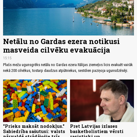
Netālu no Gardas ezera notikusi
masveida cilvēku evakuācija
15:15
Plašs meža ugunsgrēks netālu no Gardas ezera Itālijas ziemeļos licis evakuēt vairāk
nekā 200 cilvēkus, tostarp daudzus atpūtniekus, sestdien paziņoja ugunsdzēsēji.
"Prieks maksāt nodokļus."
Pret Latvijas izlases
Sabiedrība sašutusi: valsts
basketbolistiem vērsti
pārvaldē strādājošie trīs
rasistiski un