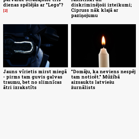
dienas spēlējās ar "Lego"?
diskriminējoši izteikumi;
Cipruss nāk klajā ar
2
paziņojumu
Jauns vīrietis mirst miegā
"Domāju, ka neviens nespēj
- pirms tam guvis galvas
tam noticēt." Mūžībā
traumu, bet no slimnīcas
aizsaukts latviešu
ātri izrakstīts
žurnālists