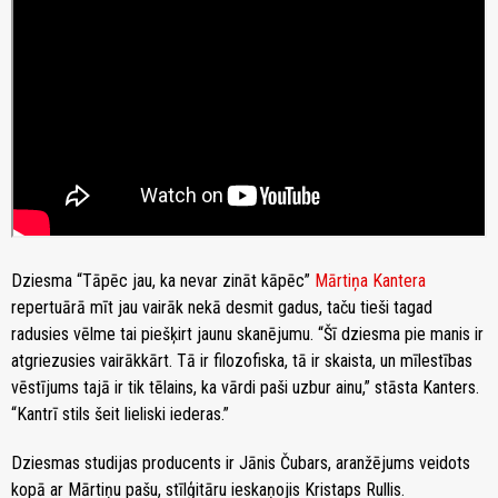
Dziesma “Tāpēc jau, ka nevar zināt kāpēc”
Mārtiņa Kantera
repertuārā mīt jau vairāk nekā desmit gadus, taču tieši tagad
radusies vēlme tai piešķirt jaunu skanējumu. “Šī dziesma pie manis ir
atgriezusies vairākkārt. Tā ir filozofiska, tā ir skaista, un mīlestības
vēstījums tajā ir tik tēlains, ka vārdi paši uzbur ainu,” stāsta Kanters.
“Kantrī stils šeit lieliski iederas.”
Dziesmas studijas producents ir Jānis Čubars, aranžējums veidots
kopā ar Mārtiņu pašu, stīlģitāru ieskaņojis Kristaps Rullis.