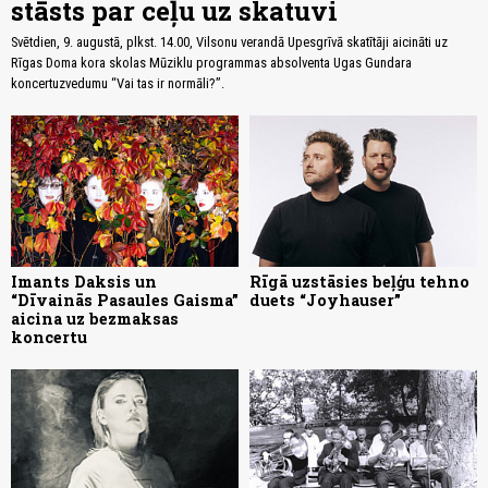
stāsts par ceļu uz skatuvi
Svētdien, 9. augustā, plkst. 14.00, Vilsonu verandā Upesgrīvā skatītāji aicināti uz
Rīgas Doma kora skolas Mūziklu programmas absolventa Ugas Gundara
koncertuzvedumu “Vai tas ir normāli?”.
Imants Daksis un
Rīgā uzstāsies beļģu tehno
“Dīvainās Pasaules Gaisma”
duets “Joyhauser”
aicina uz bezmaksas
koncertu