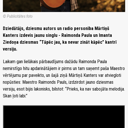
© Publicitātes foto
Dziedātājs, dziesmu autors un radio personība Mārtiņš
Kanters izdevis jaunu singlu - Raimonda Paula un Imanta
Ziedoņa dziesmas “Tāpēc jau, ka nevar zināt kāpēc” kantrī
versiju.
Laikam gan lielākais pārbaudījums dažādu Raimonda Paula
nemirstīgo hitu apdarinātājiem ir pirms un tam saņemt paša Maestro
vērtējumu par paveikto, un šajā ziņā Mārtiņš Kanters var atviegloti
nopūsties: Maestro Raimonds Pauls, izdzirdot jauno dziesmas
versiju, esot bijis lakonisks, bilstot: “Prieks, ka nav sabojāta melodija.
Skan ļoti labi.”