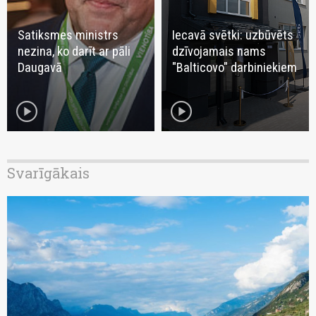
Satiksmes ministrs
Iecavā svētki: uzbūvēts
nezina, ko darīt ar pāli
dzīvojamais nams
Daugavā
"Balticovo" darbiniekiem
play_circle
play_circle
Svarīgākais