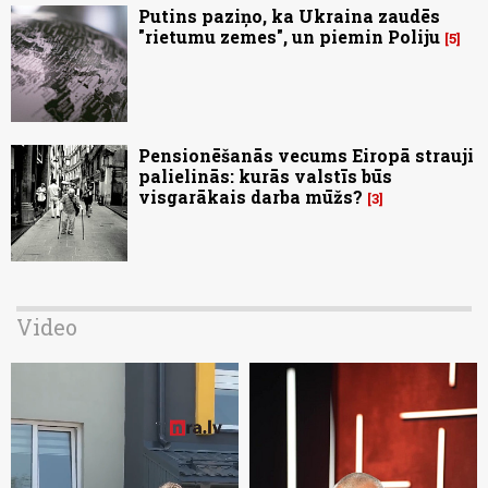
Putins paziņo, ka Ukraina zaudēs
"rietumu zemes", un piemin Poliju
5
Pensionēšanās vecums Eiropā strauji
palielinās: kurās valstīs būs
visgarākais darba mūžs?
3
Video