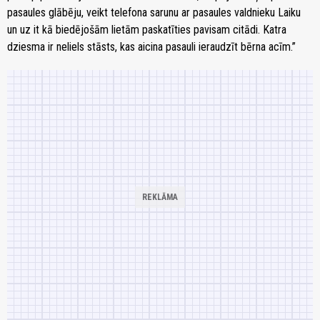
pasaules glābēju, veikt telefona sarunu ar pasaules valdnieku Laiku
un uz it kā biedējošām lietām paskatīties pavisam citādi. Katra
dziesma ir neliels stāsts, kas aicina pasauli ieraudzīt bērna acīm.”