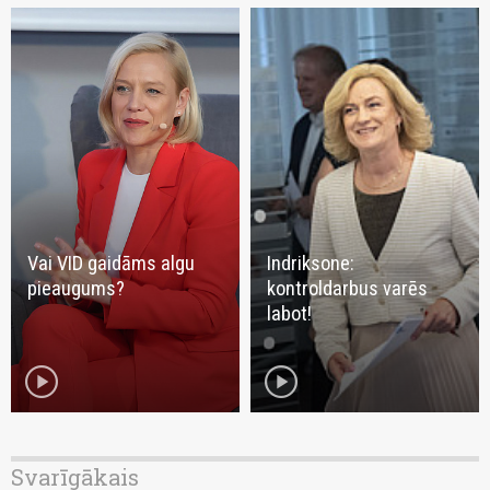
Vai VID gaidāms algu
Indriksone:
pieaugums?
kontroldarbus varēs
labot!
play_circle
play_circle
Svarīgākais