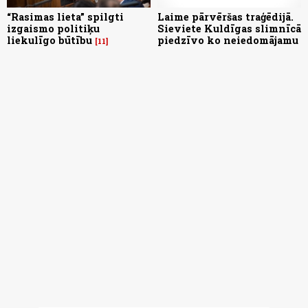
“Rasimas lieta” spilgti
Laime pārvēršas traģēdijā.
izgaismo politiķu
Sieviete Kuldīgas slimnīcā
liekulīgo būtību
piedzīvo ko neiedomājamu
11