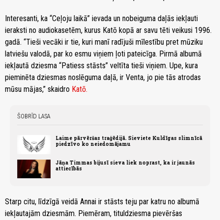
Interesanti, ka “Ceļoju laikā” ievada un nobeiguma daļās iekļauti
ieraksti no audiokasetēm, kurus Katō kopā ar savu tēti veikusi 1996.
gadā. “Tieši vecāki ir tie, kuri manī radījuši mīlestību pret mūziku
latviešu valodā, par ko esmu viņiem ļoti pateicīga. Pirmā albumā
iekļautā dziesma “Patiess stāsts” veltīta tieši viņiem. Upe, kura
pieminēta dziesmas noslēguma daļā, ir Venta, jo pie tās atrodas
mūsu mājas,” skaidro
Katō.
ŠOBRĪD LASA
Laime pārvēršas traģēdijā. Sieviete Kuldīgas slimnīcā
piedzīvo ko neiedomājamu
Jāņa Timmas bijusī sieva liek noprast, ka ir jaunās
attiecībās
Starp citu, līdzīgā veidā Annai ir stāsts teju par katru no albumā
iekļautajām dziesmām. Piemēram, tituldziesma pievēršas