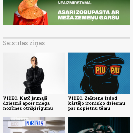
Saistītās ziņas
VIDEO. Katō jaunajā
VIDEO. ZeBrene izdod
dziesmā apcer miega
kārtējo ironisko dziesmu
nozīmes otršķirīgumu
par nopietnu tēmu