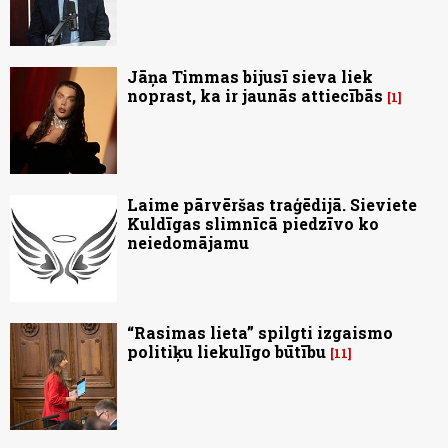
Jāņa Timmas bijusī sieva liek
noprast, ka ir jaunās attiecībās
1
Laime pārvēršas traģēdijā. Sieviete
Kuldīgas slimnīcā piedzīvo ko
neiedomājamu
“Rasimas lieta” spilgti izgaismo
politiķu liekulīgo būtību
11