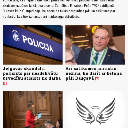
koncertam, kas nepilnu diennakti pirms tam tehnisku problēmu dēļ, kas radās
skatuves uzbūves laikā, tika atcelts. Žurnāliste Elizabete Puče TV24 raidījumā
“Preses klubs” atgādināja, ka sociālos tīklus pārpludina joki un sašutums par
notikušo, kas tiek izmantoti arī mārketinga aktivitātēs.
Jelgavas skandāls:
Arī satiksmes ministrs
policists par neadekvātu
nezina, ko darīt ar betona
uzvedību atlaists no darba
pāli Daugavā
7
1