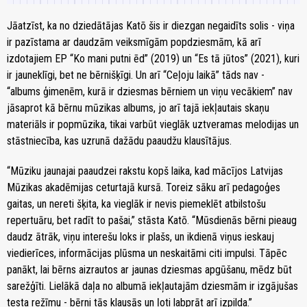
Jāatzīst, ka no dziedātājas Katō šis ir diezgan negaidīts solis - viņa
ir pazīstama ar daudzām veiksmīgām popdziesmām, kā arī
izdotajiem EP “Ko mani putni ēd” (2019) un “Es tā jūtos” (2021), kuri
ir jauneklīgi, bet ne bērnišķīgi. Un arī “Ceļoju laikā” tāds nav -
“albums ģimenēm, kurā ir dziesmas bērniem un viņu vecākiem” nav
jāsaprot kā bērnu mūzikas albums, jo arī tajā iekļautais skaņu
materiāls ir popmūzika, tikai varbūt vieglāk uztveramas melodijas un
stāstniecība, kas uzrunā dažādu paaudžu klausītājus.
“Mūziku jaunajai paaudzei rakstu kopš laika, kad mācījos Latvijas
Mūzikas akadēmijas ceturtajā kursā. Toreiz sāku arī pedagoģes
gaitas, un nereti šķita, ka vieglāk ir nevis piemeklēt atbilstošu
repertuāru, bet radīt to pašai,” stāsta Katō. “Mūsdienās bērni pieaug
daudz ātrāk, viņu interešu loks ir plašs, un ikdienā viņus ieskauj
viedierīces, informācijas plūsma un neskaitāmi citi impulsi. Tāpēc
panākt, lai bērns aizrautos ar jaunas dziesmas apgūšanu, mēdz būt
sarežģīti. Lielākā daļa no albumā iekļautajām dziesmām ir izgājušas
testa režīmu - bērni tās klausās un ļoti labprāt arī izpilda.”