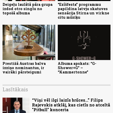
Deigeļu laulātā pāra grupa
“Ezīšfesta” programmu
izdod otro singlu no
papildina latvju skatuves
topošā albuma
sensācija Stirna un virkne
citu mūziķu
Prestižā Austras balva
Albuma apskats: “G-
izziņo nominantus, ir
Shower+G” –
vairāki pārsteigumi
“Kammertonne”
Lasītākais
“Viņi vēl ilgi laizīs brūces...” Filips
Rajevskis atklāj, kas cietīs no atceltā
"Pitbull" koncerta