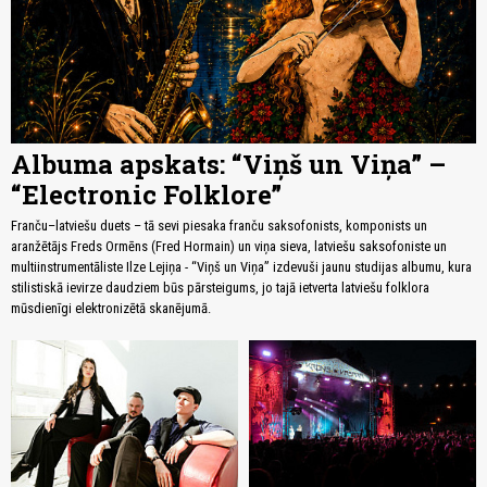
Albuma apskats: “Viņš un Viņa” –
“Electronic Folklore”
Franču–latviešu duets – tā sevi piesaka franču saksofonists, komponists un
aranžētājs Freds Ormēns (Fred Hormain) un viņa sieva, latviešu saksofoniste un
multiinstrumentāliste Ilze Lejiņa - “Viņš un Viņa” izdevuši jaunu studijas albumu, kura
stilistiskā ievirze daudziem būs pārsteigums, jo tajā ietverta latviešu folklora
mūsdienīgi elektronizētā skanējumā.