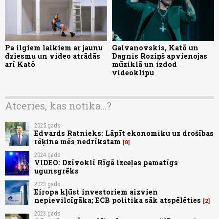
Pa ilgiem laikiem ar jaunu
Galvanovskis, Katō un
dziesmu un video atrādās
Dagnis Roziņš apvienojas
arī Katō
mūziklā un izdod
videoklipu
Atceries, kas notika...?
2025.gads
Edvards Ratnieks: Lāpīt ekonomiku uz drošības
rēķina mēs nedrīkstam
8
2024.gads
VIDEO: Dzīvoklī Rīgā izceļas pamatīgs
ugunsgrēks
2023.gads
Eiropa kļūst investoriem aizvien
nepievilcīgāka; ECB politika sāk atspēlēties
2
2023.gads