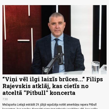
“Viņi vēl ilgi laizīs brūces...” Filips
Rajevskis atklāj, kas cietīs no
atceltā "Pitbull" koncerta
7:30
Mežaparka Lielajā estrādē 29. jūlijā vajadzēja notikt amerikāņu repera Pitbull