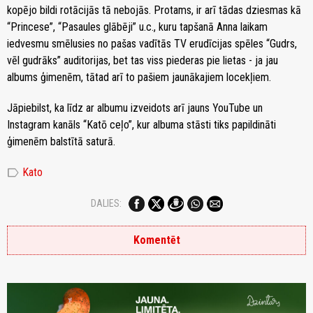
kopējo bildi rotācijās tā nebojās. Protams, ir arī tādas dziesmas kā
“Princese”, “Pasaules glābēji” u.c., kuru tapšanā Anna laikam
iedvesmu smēlusies no pašas vadītās TV erudīcijas spēles “Gudrs,
vēl gudrāks” auditorijas, bet tas viss piederas pie lietas - ja jau
albums ģimenēm, tātad arī to pašiem jaunākajiem locekļiem.
Jāpiebilst, ka līdz ar albumu izveidots arī jauns YouTube un
Instagram kanāls “Katō ceļo”, kur albuma stāsti tiks papildināti
ģimenēm balstītā saturā.
label
Kato
DALIES:
Komentēt