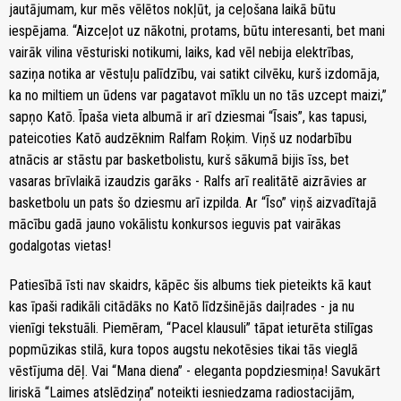
jautājumam, kur mēs vēlētos nokļūt, ja ceļošana laikā būtu
iespējama. “Aizceļot uz nākotni, protams, būtu interesanti, bet mani
vairāk vilina vēsturiski notikumi, laiks, kad vēl nebija elektrības,
saziņa notika ar vēstuļu palīdzību, vai satikt cilvēku, kurš izdomāja,
ka no miltiem un ūdens var pagatavot mīklu un no tās uzcept maizi,”
sapņo Katō. Īpaša vieta albumā ir arī dziesmai “Īsais”, kas tapusi,
pateicoties Katō audzēknim Ralfam Roķim. Viņš uz nodarbību
atnācis ar stāstu par basketbolistu, kurš sākumā bijis īss, bet
vasaras brīvlaikā izaudzis garāks - Ralfs arī realitātē aizrāvies ar
basketbolu un pats šo dziesmu arī izpilda. Ar “Īso” viņš aizvadītajā
mācību gadā jauno vokālistu konkursos ieguvis pat vairākas
godalgotas vietas!
Patiesībā īsti nav skaidrs, kāpēc šis albums tiek pieteikts kā kaut
kas īpaši radikāli citādāks no Katō līdzšinējās daiļrades - ja nu
vienīgi tekstuāli. Piemēram, “Pacel klausuli” tāpat ieturēta stilīgas
popmūzikas stilā, kura topos augstu nekotēsies tikai tās vieglā
vēstījuma dēļ. Vai “Mana diena” - eleganta popdziesmiņa! Savukārt
liriskā “Laimes atslēdziņa” noteikti iesniedzama radiostacijām,