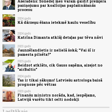
Ašeradens: Šonedēļ mēs varam gaidīt premjera
paziņojumu par koalīcijas paplašināšanās
procesu
2024.gads
Kā dārzeņu ēšana ietekmē kaulu veselību
2024.gads
Katrīna Dimanta atklāj detaļas par tēva nāvi
2023.gads
Jaunzēlandietis ir nelielā šokā; "Vai šī ir
pamesta pilsēta?"
2025.gads
Beidzot atklāts, cik Gauss saņēma, aizejot no
"airBaltic"
2024.gads
Tas ir tikai sākums! Latviešu astrologa baisā
prognoze pēc vētras
2023.gads
Finanšu ministrs norāda, kad, iespējams,
Latvijā varētu tikt celti nodokļi
Lasītākais