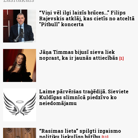
“Viņi vēl ilgi laizīs brūces...” Filips
Rajevskis atklāj, kas cietīs no atceltā
"Pitbull" koncerta
Jāņa Timmas bijusī sieva liek
noprast, ka ir jaunās attiecībās
1
Laime pārvēršas traģēdijā. Sieviete
Kuldīgas slimnīcā piedzīvo ko
neiedomājamu
“Rasimas lieta” spilgti izgaismo
politiķu liekulīgo būtību
11