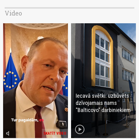
Video
Iecavā svētki: uzbūvēts
dzīvojamais nams
"Balticovo" darbiniekiem
play_circle
volume_mute
SKATĪT VIDEO