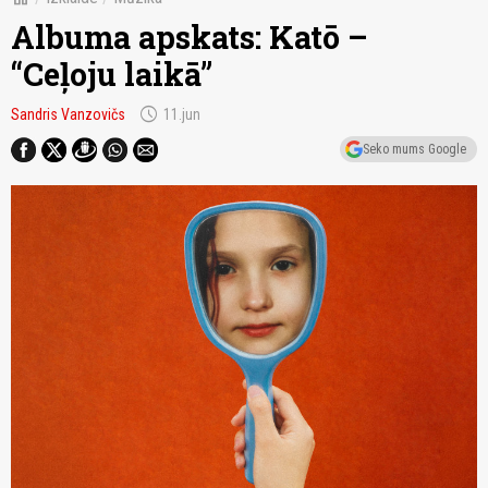
Albuma apskats: Katō –
“Ceļoju laikā”
schedule
Sandris Vanzovičs
11.jun
Seko mums Google