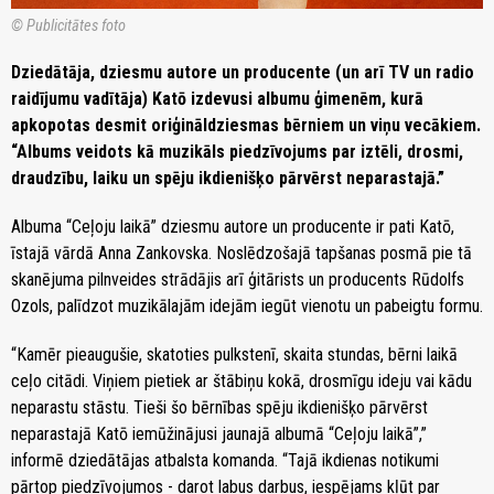
© Publicitātes foto
Dziedātāja, dziesmu autore un producente (un arī TV un radio
raidījumu vadītāja) Katō izdevusi albumu ģimenēm, kurā
apkopotas desmit oriģināldziesmas bērniem un viņu vecākiem.
“Albums veidots kā muzikāls piedzīvojums par iztēli, drosmi,
draudzību, laiku un spēju ikdienišķo pārvērst neparastajā.”
Albuma “Ceļoju laikā” dziesmu autore un producente ir pati Katō,
īstajā vārdā Anna Zankovska. Noslēdzošajā tapšanas posmā pie tā
skanējuma pilnveides strādājis arī ģitārists un producents Rūdolfs
Ozols, palīdzot muzikālajām idejām iegūt vienotu un pabeigtu formu.
“Kamēr pieaugušie, skatoties pulkstenī, skaita stundas, bērni laikā
ceļo citādi. Viņiem pietiek ar štābiņu kokā, drosmīgu ideju vai kādu
neparastu stāstu. Tieši šo bērnības spēju ikdienišķo pārvērst
neparastajā Katō iemūžinājusi jaunajā albumā “Ceļoju laikā”,”
informē dziedātājas atbalsta komanda. “Tajā ikdienas notikumi
pārtop piedzīvojumos - darot labus darbus, iespējams kļūt par