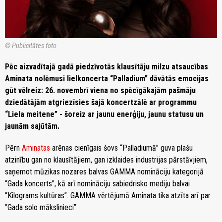
© Publicitātes foto
Pēc aizvadītajā gadā piedzīvotās klausītāju milzu atsaucības
Aminata nolēmusi lielkoncerta “Palladium” dāvātās emocijas
gūt vēlreiz: 26. novembrī viena no spēcīgākajām pašmāju
dziedātājām atgriezīsies šajā koncertzālē ar programmu
“Liela meitene” - šoreiz ar jaunu enerģiju, jaunu statusu un
jaunām sajūtām.
Pērn
Aminatas
arēnas cienīgais šovs “Palladiumā” guva plašu
atzinību gan no klausītājiem, gan izklaides industrijas pārstāvjiem,
saņemot mūzikas nozares balvas GAMMA nomināciju kategorijā
“Gada koncerts”, kā arī nomināciju sabiedrisko mediju balvai
“Kilograms kultūras”. GAMMA vērtējumā Aminata tika atzīta arī par
“Gada solo mākslinieci”.