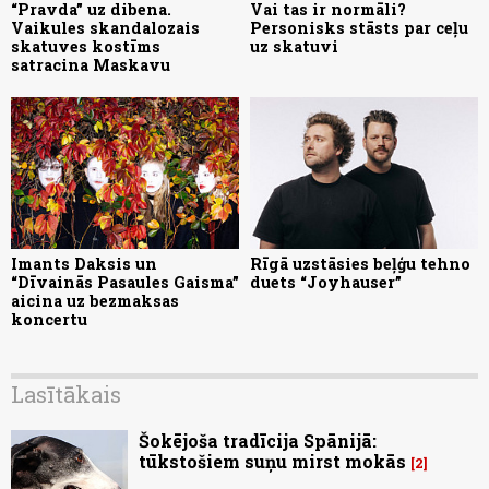
“Pravda” uz dibena.
Vai tas ir normāli?
Vaikules skandalozais
Personisks stāsts par ceļu
skatuves kostīms
uz skatuvi
satracina Maskavu
Imants Daksis un
Rīgā uzstāsies beļģu tehno
“Dīvainās Pasaules Gaisma”
duets “Joyhauser”
aicina uz bezmaksas
koncertu
Lasītākais
Šokējoša tradīcija Spānijā:
tūkstošiem suņu mirst mokās
2