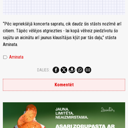
“Pēc iepriekšējā koncerta sapratu, cik daudz šis stāsts nozīmē arī
citiem. Tāpēc vēlējos atgriezties - lai kopā vēlreiz piedzīvotu šo
sajūtu un aicinātu arī jaunus klausītājus kļūt par tās daļu,” stāsta
Aminata.
label
Aminata
DALIES:
Komentēt