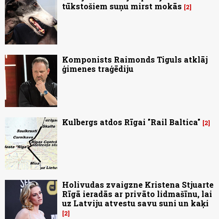
tūkstošiem suņu mirst mokās
2
Komponists Raimonds Tiguls atklāj
ģimenes traģēdiju
Kulbergs atdos Rīgai "Rail Baltica"
2
Holivudas zvaigzne Kristena Stjuarte
Rīgā ieradās ar privāto lidmašīnu, lai
uz Latviju atvestu savu suni un kaķi
2