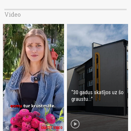
Video
"30 gadus skatījos uz šo
graustu..."
play_circle
volume_mute
SKATĪT VIDEO