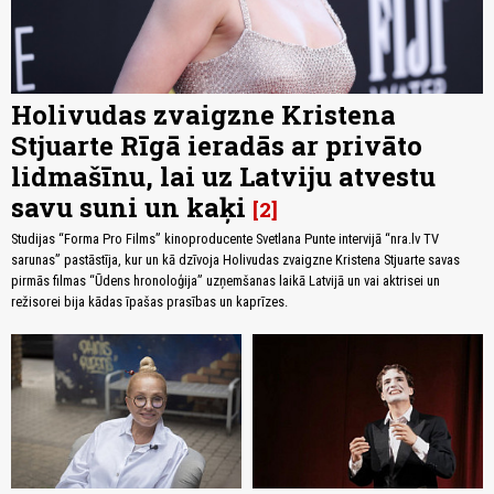
Holivudas zvaigzne Kristena
Stjuarte Rīgā ieradās ar privāto
lidmašīnu, lai uz Latviju atvestu
savu suni un kaķi
2
Studijas “Forma Pro Films” kinoproducente Svetlana Punte intervijā “nra.lv TV
sarunas” pastāstīja, kur un kā dzīvoja Holivudas zvaigzne Kristena Stjuarte savas
pirmās filmas “Ūdens hronoloģija” uzņemšanas laikā Latvijā un vai aktrisei un
režisorei bija kādas īpašas prasības un kaprīzes.