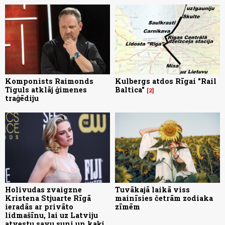
Komponists Raimonds
Kulbergs atdos Rīgai "Rail
Tiguls atklāj ģimenes
Baltica"
2
traģēdiju
Holivudas zvaigzne
Tuvākajā laikā viss
Kristena Stjuarte Rīgā
mainīsies četrām zodiaka
ieradās ar privāto
zīmēm
lidmašīnu, lai uz Latviju
atvestu savu suni un kaķi