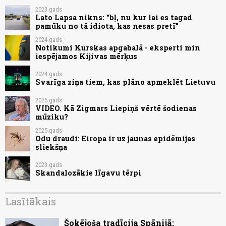
2023.gads
Lato Lapsa nikns: "bļ, nu kur lai es tagad
pamūku no tā idiota, kas nesas pretī"
2024.gads
Notikumi Kurskas apgabalā - eksperti min
iespējamos Kijivas mērķus
2024.gads
Svarīga ziņa tiem, kas plāno apmeklēt Lietuvu
2025.gads
VIDEO. Kā Zigmars Liepiņš vērtē šodienas
mūziku?
2025.gads
Odu draudi: Eiropa ir uz jaunas epidēmijas
sliekšņa
2023.gads
Skandalozākie līgavu tērpi
Lasītākais
Šokējoša tradīcija Spānijā: