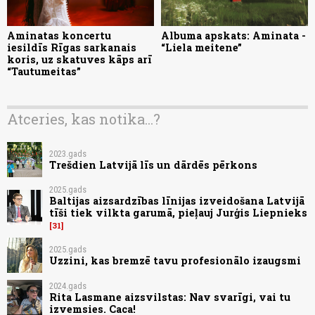
Aminatas koncertu
Albuma apskats: Aminata -
iesildīs Rīgas sarkanais
“Liela meitene”
koris, uz skatuves kāps arī
“Tautumeitas”
Atceries, kas notika...?
2023.gads
Trešdien Latvijā līs un dārdēs pērkons
2025.gads
Baltijas aizsardzības līnijas izveidošana Latvijā
tīši tiek vilkta garumā, pieļauj Jurģis Liepnieks
31
2025.gads
Uzzini, kas bremzē tavu profesionālo izaugsmi
2024.gads
Rita Lasmane aizsvilstas: Nav svarīgi, vai tu
izvemsies. Caca!