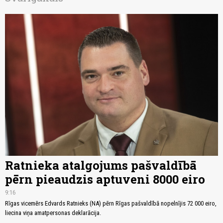
Ratnieka atalgojums pašvaldībā
pērn pieaudzis aptuveni 8000 eiro
9:16
Rīgas vicemērs Edvards Ratnieks (NA) pērn Rīgas pašvaldībā nopelnījis 72 000 eiro,
liecina viņa amatpersonas deklarācija.