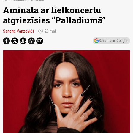
Aminata ar lielkoncertu
atgriezīsies “Palladiumā”
schedule
Sandris Vanzovičs
29.mai
Seko mums Google