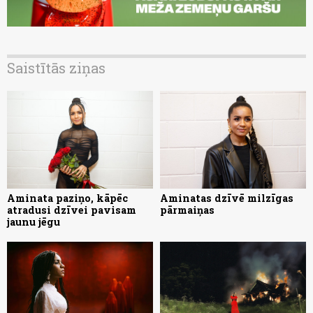
Saistītās ziņas
Aminata paziņo, kāpēc
Aminatas dzīvē milzīgas
atradusi dzīvei pavisam
pārmaiņas
jaunu jēgu