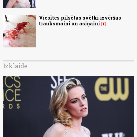
Viesītes pilsētas svētki izvēršas
trauksmaini un asiņaini
1
Izklaide