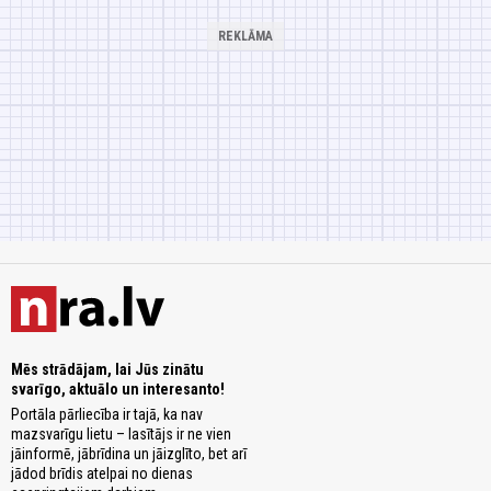
Mēs strādājam, lai Jūs zinātu
svarīgo, aktuālo un interesanto!
Portāla pārliecība ir tajā, ka nav
mazsvarīgu lietu – lasītājs ir ne vien
jāinformē, jābrīdina un jāizglīto, bet arī
jādod brīdis atelpai no dienas