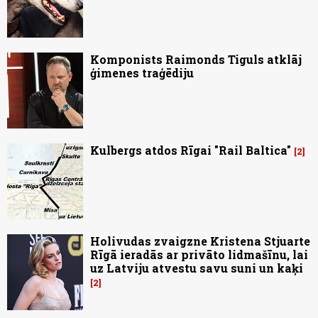
Komponists Raimonds Tiguls atklāj
ģimenes traģēdiju
Kulbergs atdos Rīgai "Rail Baltica"
2
Holivudas zvaigzne Kristena Stjuarte
Rīgā ieradās ar privāto lidmašīnu, lai
uz Latviju atvestu savu suni un kaķi
2