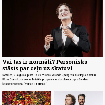
Vai tas ir normāli? Personisks
stāsts par ceļu uz skatuvi
Svētdien, 9. augustā, plkst. 14.00, Vilsonu verandā Upesgrīvā skatītāji aicināti uz
Rīgas Doma kora skolas Mūziklu programmas absolventa Ugas Gundara
koncertuzvedumu “Vai tas ir normāli?”.