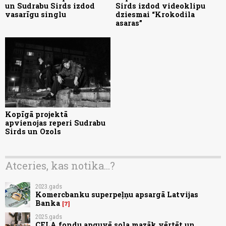
un Sudrabu Sirds izdod
Sirds izdod videoklipu
vasarīgu singlu
dziesmai “Krokodila
asaras”
Kopīgā projektā
apvienojas reperi Sudrabu
Sirds un Ozols
Atceries, kas notika...?
2023.gads
Komercbanku superpeļņu apsargā Latvijas
Banka
7
2025.gads
CFLA fondu apguvē sola mazāk vērtēt un