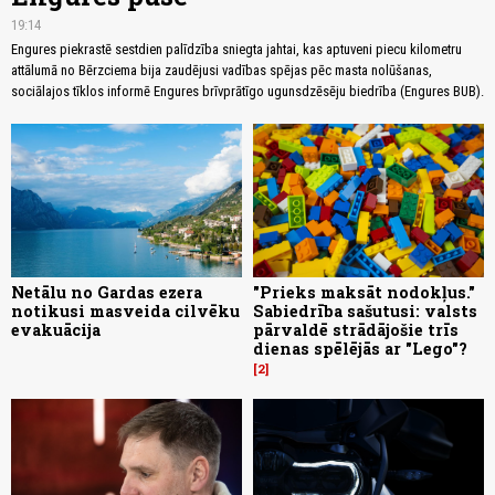
19:14
Engures piekrastē sestdien palīdzība sniegta jahtai, kas aptuveni piecu kilometru
attālumā no Bērzciema bija zaudējusi vadības spējas pēc masta nolūšanas,
sociālajos tīklos informē Engures brīvprātīgo ugunsdzēsēju biedrība (Engures BUB).
Netālu no Gardas ezera
"Prieks maksāt nodokļus."
notikusi masveida cilvēku
Sabiedrība sašutusi: valsts
evakuācija
pārvaldē strādājošie trīs
dienas spēlējās ar "Lego"?
2