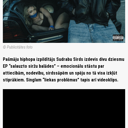
© Publicitātes foto
Pašmāju hiphopa izpildītājs Sudrabu Sirds izdevis divu dziesmu
EP “salauzto siržu balādes” – emocionālu stāstu par
attiecībām, nodevību, sirdssāpēm un spēju no tā visa izkļūt
stiprākiem. Singlam “liekas problēmas” tapis arī videoklips.