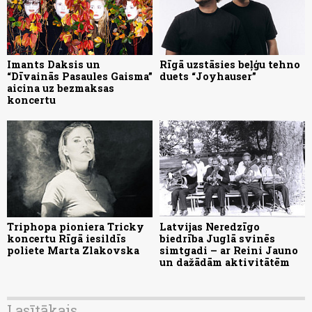
Imants Daksis un
Rīgā uzstāsies beļģu tehno
“Dīvainās Pasaules Gaisma”
duets “Joyhauser”
aicina uz bezmaksas
koncertu
Triphopa pioniera Tricky
Latvijas Neredzīgo
koncertu Rīgā iesildīs
biedrība Juglā svinēs
poliete Marta Zlakovska
simtgadi – ar Reini Jauno
un dažādām aktivitātēm
Lasītākais