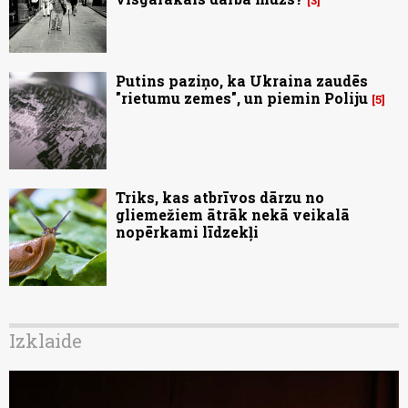
3
Putins paziņo, ka Ukraina zaudēs
"rietumu zemes", un piemin Poliju
5
Triks, kas atbrīvos dārzu no
gliemežiem ātrāk nekā veikalā
nopērkami līdzekļi
Izklaide