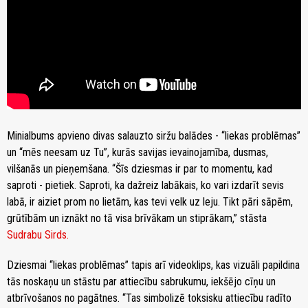
Minialbums apvieno divas salauzto siržu balādes - “liekas problēmas”
un “mēs neesam uz Tu”, kurās savijas ievainojamība, dusmas,
vilšanās un pieņemšana. “Šīs dziesmas ir par to momentu, kad
saproti - pietiek. Saproti, ka dažreiz labākais, ko vari izdarīt sevis
labā, ir aiziet prom no lietām, kas tevi velk uz leju. Tikt pāri sāpēm,
grūtībām un iznākt no tā visa brīvākam un stiprākam,” stāsta
Sudrabu Sirds.
Dziesmai “liekas problēmas” tapis arī videoklips, kas vizuāli papildina
tās noskaņu un stāstu par attiecību sabrukumu, iekšējo cīņu un
atbrīvošanos no pagātnes. “Tas simbolizē toksisku attiecību radīto