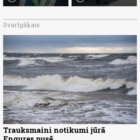
Svarīgākais
Trauksmaini notikumi jūrā
Engures pusē