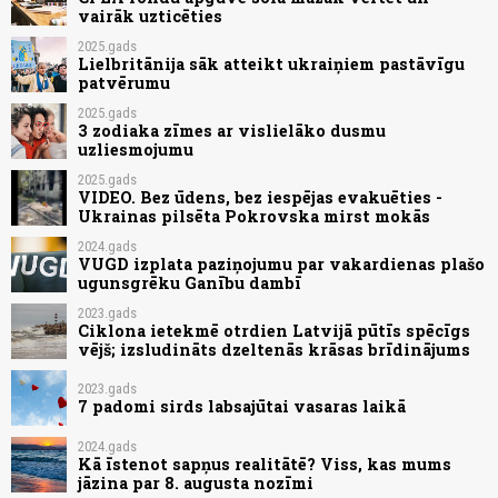
vairāk uzticēties
2025.gads
Lielbritānija sāk atteikt ukraiņiem pastāvīgu
patvērumu
2025.gads
3 zodiaka zīmes ar vislielāko dusmu
uzliesmojumu
2025.gads
VIDEO. Bez ūdens, bez iespējas evakuēties -
Ukrainas pilsēta Pokrovska mirst mokās
2024.gads
VUGD izplata paziņojumu par vakardienas plašo
ugunsgrēku Ganību dambī
2023.gads
Ciklona ietekmē otrdien Latvijā pūtīs spēcīgs
vējš; izsludināts dzeltenās krāsas brīdinājums
2023.gads
7 padomi sirds labsajūtai vasaras laikā
2024.gads
Kā īstenot sapņus realitātē? Viss, kas mums
jāzina par 8. augusta nozīmi