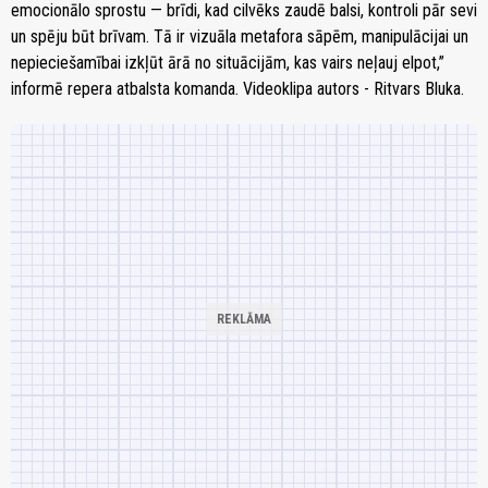
emocionālo sprostu — brīdi, kad cilvēks zaudē balsi, kontroli pār sevi
un spēju būt brīvam. Tā ir vizuāla metafora sāpēm, manipulācijai un
nepieciešamībai izkļūt ārā no situācijām, kas vairs neļauj elpot,”
informē repera atbalsta komanda. Videoklipa autors - Ritvars Bluka.