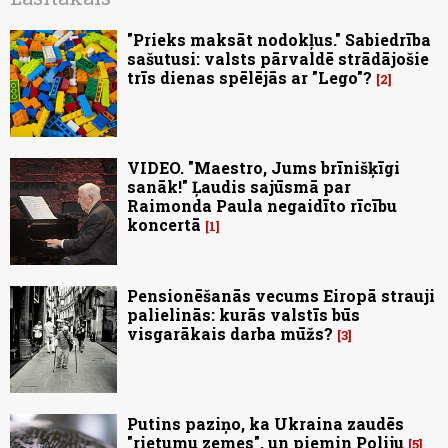
"Prieks maksāt nodokļus." Sabiedrība
sašutusi: valsts pārvaldē strādājošie
trīs dienas spēlējās ar "Lego"?
2
VIDEO. "Maestro, Jums brīnišķīgi
sanāk!" Ļaudis sajūsmā par
Raimonda Paula negaidīto rīcību
koncertā
1
Pensionēšanās vecums Eiropā strauji
palielinās: kurās valstīs būs
visgarākais darba mūžs?
3
Putins paziņo, ka Ukraina zaudēs
"rietumu zemes", un piemin Poliju
5