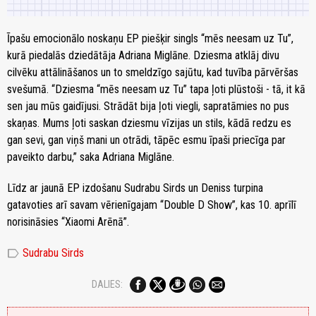
Īpašu emocionālo noskaņu EP piešķir singls “mēs neesam uz Tu”,
kurā piedalās dziedātāja Adriana Miglāne. Dziesma atklāj divu
cilvēku attālināšanos un to smeldzīgo sajūtu, kad tuvība pārvēršas
svešumā. “Dziesma “mēs neesam uz Tu” tapa ļoti plūstoši - tā, it kā
sen jau mūs gaidījusi. Strādāt bija ļoti viegli, sapratāmies no pus
skaņas. Mums ļoti saskan dziesmu vīzijas un stils, kādā redzu es
gan sevi, gan viņš mani un otrādi, tāpēc esmu īpaši priecīga par
paveikto darbu,” saka Adriana Miglāne.
Līdz ar jaunā EP izdošanu Sudrabu Sirds un Deniss turpina
gatavoties arī savam vērienīgajam “Double D Show”, kas 10. aprīlī
norisināsies “Xiaomi Arēnā”.
label
Sudrabu Sirds
DALIES: