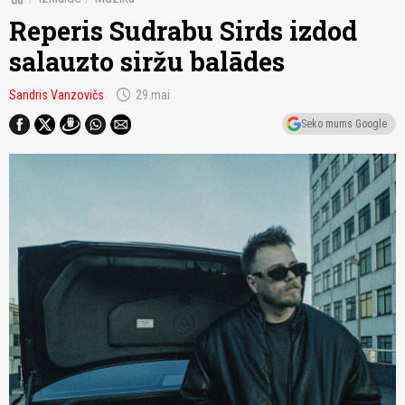
Reperis Sudrabu Sirds izdod
salauzto siržu balādes
schedule
Sandris Vanzovičs
29.mai
Seko mums Google