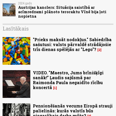
2024.gads
Austrijas kanclers: Situācija saistībā ar
acīmredzami plānoto teroraktu Vīnē bija ļoti
nopietna
Lasītākais
"Prieks maksāt nodokļus." Sabiedrība
sašutusi: valsts pārvaldē strādājošie
trīs dienas spēlējās ar "Lego"?
2
VIDEO. "Maestro, Jums brīnišķīgi
sanāk!" Ļaudis sajūsmā par
Raimonda Paula negaidīto rīcību
koncertā
1
Pensionēšanās vecums Eiropā strauji
palielinās: kurās valstīs būs
visgarākais darba mūžs?