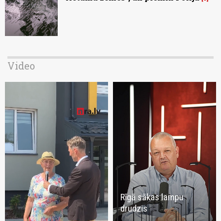
Video
Rīgā sākas lampu
drudzis