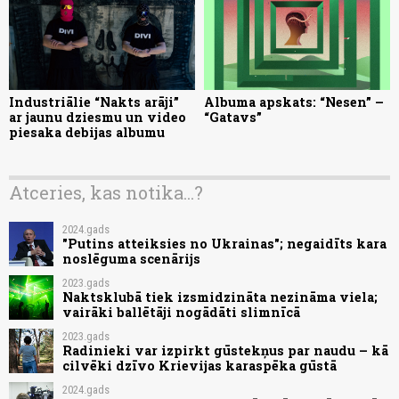
Industriālie “Nakts arāji”
Albuma apskats: “Nesen” –
ar jaunu dziesmu un video
“Gatavs”
piesaka debijas albumu
Atceries, kas notika...?
2024.gads
"Putins atteiksies no Ukrainas"; negaidīts kara
noslēguma scenārijs
2023.gads
Naktsklubā tiek izsmidzināta nezināma viela;
vairāki ballētāji nogādāti slimnīcā
2023.gads
Radinieki var izpirkt gūstekņus par naudu – kā
cilvēki dzīvo Krievijas karaspēka gūstā
2024.gads