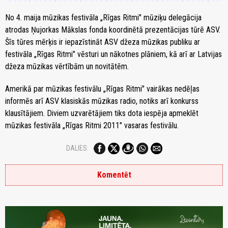
No 4. maija mūzikas festivāla „Rīgas Ritmi" mūziķu delegācija
atrodas Ņujorkas Mākslas fonda koordinētā prezentācijas tūrē ASV.
Šīs tūres mērķis ir iepazīstināt ASV džeza mūzikas publiku ar
festivāla „Rīgas Ritmi" vēsturi un nākotnes plāniem, kā arī ar Latvijas
džeza mūzikas vērtībām un novitātēm.
Amerikā par mūzikas festivālu „Rīgas Ritmi" vairākas nedēļas
informēs arī ASV klasiskās mūzikas radio, notiks arī konkurss
klausītājiem. Diviem uzvarētājiem tiks dota iespēja apmeklēt
mūzikas festivāla „Rīgas Ritmi 2011" vasaras festivālu.
DALIES:
Komentēt