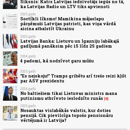
Siksnis: Katrs Latvijas iedzīvotājs iegūs no tā,
ka Latvijas Radio un LTV tiks apvienoti
2025.gads
Soctīkli līksmo! Mamikina mājaslapu
pārņēmuši Latvijas patrioti, kas viņa vārdā
aicina atbalstīt Ukrainu
2025.gads
Latvijas Banka: Lietuvu un Igauniju labākajā
gadījumā panāksim pēc 15 līdz 25 gadiem
2024.gads
4 padomi, kā nodzīvot garu mūžu
2025.gads
"Es nejokoju!" Tramps gribētu arī trešo reizi kļūt
par ASV prezidentu
2024.gads
No baltiešiem tikai Lietuvas ministrs mana
putinismu atbrīvoto ieslodzīto runās
5
2025.gads
Nosauktas vislabākās valstis, kur doties
pensijā. Cik pievilcīga topošo pensionāru
vērtējumā ir Latvija?