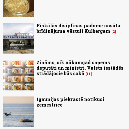
Fiskālās disiplīnas padome nosūta
brīdinājuma vēstuli Kulbergam
2
Zināms, cik nākamgad saņems
deputāti un ministri. Valsts iestādēs
strādājošie būs šokā
11
Igaunijas piekrastē notikusi
zemestrīce