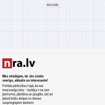
Mēs strādājam, lai Jūs zinātu
svarīgo, aktuālo un interesanto!
Portāla pārliecība ir tajā, ka nav
mazsvarīgu lietu – lasītājs ir ne vien
jāinformē, jābrīdina un jāizglīto, bet arī
jādod brīdis atelpai no dienas
saspringtajiem darbiem.