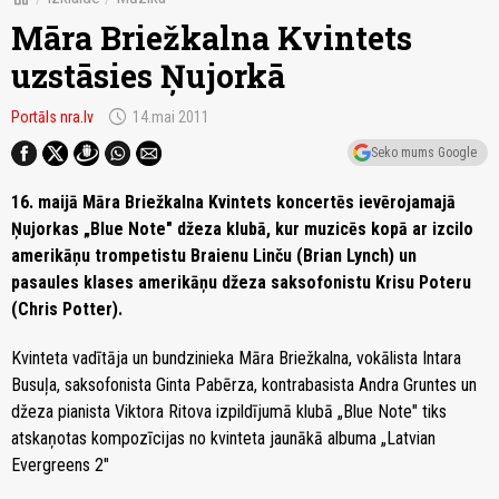
Māra Briežkalna Kvintets
uzstāsies Ņujorkā
schedule
Portāls nra.lv
14.mai 2011
Seko mums Google
16. maijā Māra Briežkalna Kvintets koncertēs ievērojamajā
Ņujorkas „Blue Note" džeza klubā, kur muzicēs kopā ar izcilo
amerikāņu trompetistu Braienu Linču (Brian Lynch) un
pasaules klases amerikāņu džeza saksofonistu Krisu Poteru
(Chris Potter).
Kvinteta vadītāja un bundzinieka Māra Briežkalna, vokālista Intara
Busuļa, saksofonista Ginta Pabērza, kontrabasista Andra Gruntes un
džeza pianista Viktora Ritova izpildījumā klubā „Blue Note" tiks
atskaņotas kompozīcijas no kvinteta jaunākā albuma „Latvian
Evergreens 2"