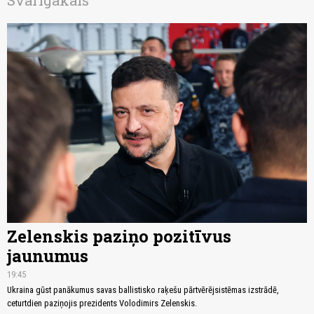
Zelenskis paziņo pozitīvus
jaunumus
19:45
Ukraina gūst panākumus savas ballistisko raķešu pārtvērējsistēmas izstrādē,
ceturtdien paziņojis prezidents Volodimirs Zelenskis.