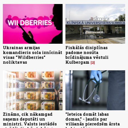
Ukrainas armijas
Fiskālās disiplīnas
komandieris sola iznīcināt
padome nosūta
visas "Wildberries"
brīdinājuma vēstuli
noliktavas
Kulbergam
2
Zināms, cik nākamgad
"Ieteica domāt labas
saņems deputāti un
domas," - ļaudis par
ministri. Valsts iestādēs
vilšanās pieredzēm ārsta