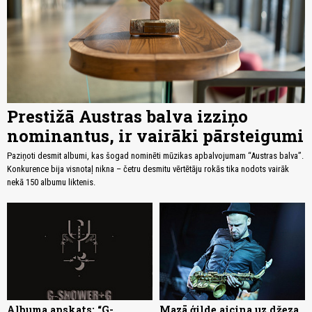
Prestižā Austras balva izziņo
nominantus, ir vairāki pārsteigumi
Paziņoti desmit albumi, kas šogad nominēti mūzikas apbalvojumam “Austras balva”.
Konkurence bija visnotaļ nikna – četru desmitu vērtētāju rokās tika nodots vairāk
nekā 150 albumu liktenis.
Albuma apskats: “G-
Mazā ģilde aicina uz džeza