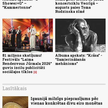
Shower+G” –
koncertciklu Vecrīgā –
“Kammertonne”
augusts paies Toma
Rudzinska zīmē
81 miljons skatījumu!
Albuma apskats: “Krāsa” -
Festivāls “Laima
“Samierināšanās
Rendezvous Jūrmala 2026”
mehānisms”
guvis izcilu publicitāti
sociālajos tīklos
1
Lasītākais
Igaunijā milzīgs pieprasījums pēc
vienas konkrētas divu eiro monētas