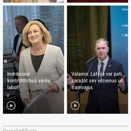
Indriksone:
Valainis: Latvija var pati
kontroldarbus varēs
saražot sev vilcienus un
labot!
tramvajus
play_circle
play_circle
Svarīgākais