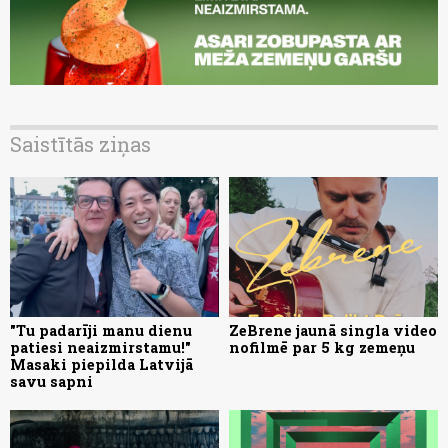
Saistītās ziņas
"Tu padarīji manu dienu
ZeBrene jaunā singla video
patiesi neaizmirstamu!"
nofilmē par 5 kg zemeņu
Masaki piepilda Latvijā
savu sapni