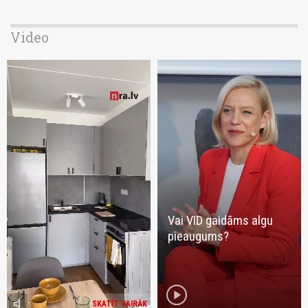
Video
Vai VID gaidāms algu
pieaugums?
play_circle
volume_mute
SKATĪT VAIRĀK