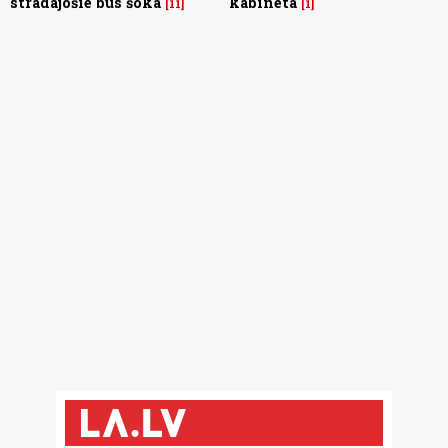
strādājošie būs šokā
kabinetā
11
1