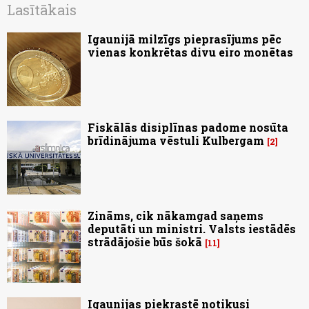
Lasītākais
Igaunijā milzīgs pieprasījums pēc
vienas konkrētas divu eiro monētas
Fiskālās disiplīnas padome nosūta
brīdinājuma vēstuli Kulbergam
2
Zināms, cik nākamgad saņems
deputāti un ministri. Valsts iestādēs
strādājošie būs šokā
11
Igaunijas piekrastē notikusi