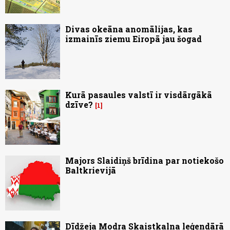
Divas okeāna anomālijas, kas
izmainīs ziemu Eiropā jau šogad
Kurā pasaules valstī ir visdārgākā
dzīve?
1
Majors Slaidiņš brīdina par notiekošo
Baltkrievijā
Dīdžeja Modra Skaistkalna leģendārā