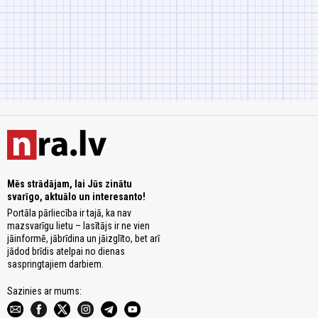
Mēs strādājam, lai Jūs zinātu
svarīgo, aktuālo un interesanto!
Portāla pārliecība ir tajā, ka nav
mazsvarīgu lietu – lasītājs ir ne vien
jāinformē, jābrīdina un jāizglīto, bet arī
jādod brīdis atelpai no dienas
saspringtajiem darbiem.
Sazinies ar mums: