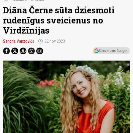
Diāna Černe sūta dziesmoti
rudenīgus sveicienus no
Virdžīnijas
schedule
Sandris Vanzovičs
22.nov 2023
Seko mums Google