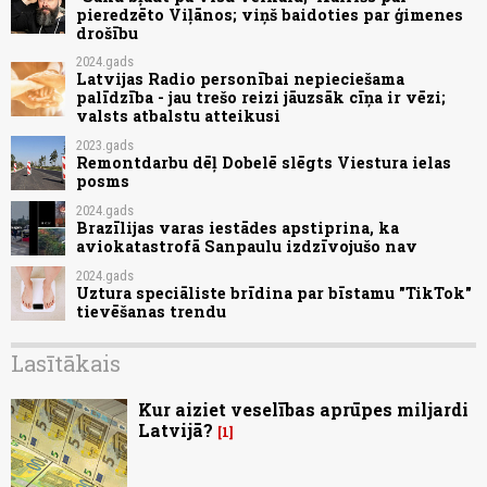
pieredzēto Viļānos; viņš baidoties par ģimenes
drošību
2024.gads
Latvijas Radio personībai nepieciešama
palīdzība - jau trešo reizi jāuzsāk cīņa ir vēzi;
valsts atbalstu atteikusi
2023.gads
Remontdarbu dēļ Dobelē slēgts Viestura ielas
posms
2024.gads
Brazīlijas varas iestādes apstiprina, ka
aviokatastrofā Sanpaulu izdzīvojušo nav
2024.gads
Uztura speciāliste brīdina par bīstamu "TikTok"
tievēšanas trendu
Lasītākais
Kur aiziet veselības aprūpes miljardi
Latvijā?
1