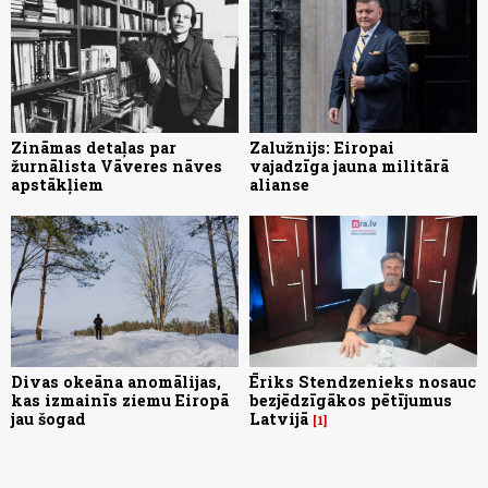
Zināmas detaļas par
Zalužnijs: Eiropai
žurnālista Vāveres nāves
vajadzīga jauna militārā
apstākļiem
alianse
Divas okeāna anomālijas,
Ēriks Stendzenieks nosauc
kas izmainīs ziemu Eiropā
bezjēdzīgākos pētījumus
jau šogad
Latvijā
1