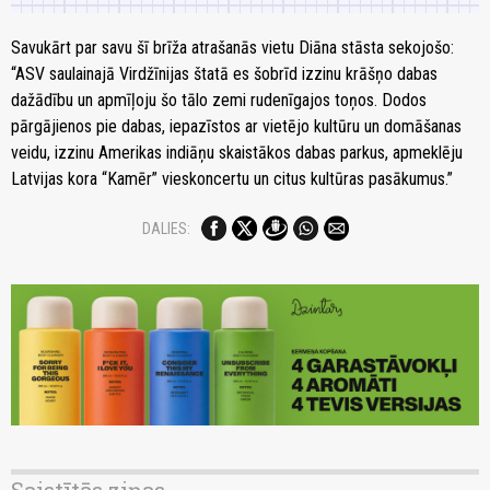
Savukārt par savu šī brīža atrašanās vietu Diāna stāsta sekojošo:
“ASV saulainajā Virdžīnijas štatā es šobrīd izzinu krāšņo dabas
dažādību un apmīļoju šo tālo zemi rudenīgajos toņos. Dodos
pārgājienos pie dabas, iepazīstos ar vietējo kultūru un domāšanas
veidu, izzinu Amerikas indiāņu skaistākos dabas parkus, apmeklēju
Latvijas kora “Kamēr” vieskoncertu un citus kultūras pasākumus.”
DALIES:
Saistītās ziņas