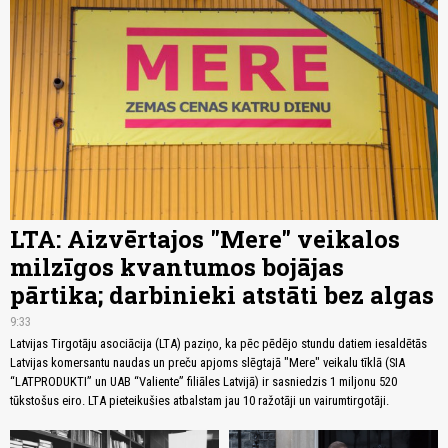
LTA: Aizvērtajos "Mere" veikalos
milzīgos kvantumos bojājas
pārtika; darbinieki atstāti bez algas
9:33
Latvijas Tirgotāju asociācija (LTA) paziņo, ka pēc pēdējo stundu datiem iesaldētās
Latvijas komersantu naudas un preču apjoms slēgtajā "Mere" veikalu tīklā (SIA
“LATPRODUKTI” un UAB “Valiente” filiāles Latvijā) ir sasniedzis 1 miljonu 520
tūkstošus eiro. LTA pieteikušies atbalstam jau 10 ražotāji un vairumtirgotāji.