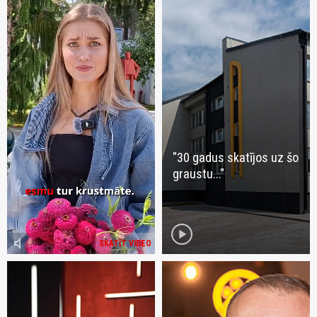
"30 gadus skatījos uz šo
graustu..."
play_circle
volume_mute
SKATĪT VIDEO