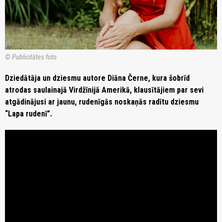
© Publicitātes foto
Dziedātāja un dziesmu autore Diāna Černe, kura šobrīd
atrodas saulainajā Virdžīnijā Amerikā, klausītājiem par sevi
atgādinājusi ar jaunu, rudenīgās noskaņās radītu dziesmu
“Lapa rudenī”.