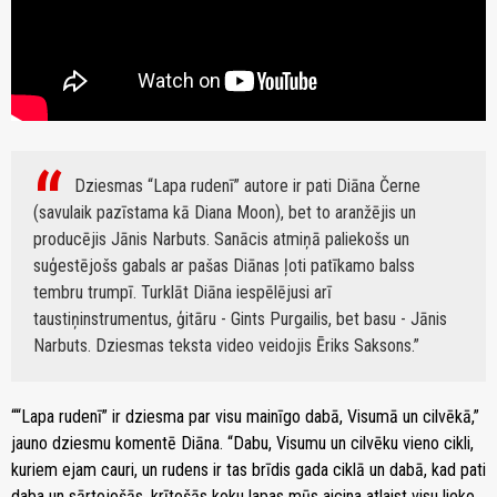
Dziesmas “Lapa rudenī” autore ir pati Diāna Černe
(savulaik pazīstama kā Diana Moon), bet to aranžējis un
producējis Jānis Narbuts. Sanācis atmiņā paliekošs un
suģestējošs gabals ar pašas Diānas ļoti patīkamo balss
tembru trumpī. Turklāt Diāna iespēlējusi arī
taustiņinstrumentus, ģitāru - Gints Purgailis, bet basu - Jānis
Narbuts. Dziesmas teksta video veidojis Ēriks Saksons.
““Lapa rudenī” ir dziesma par visu mainīgo dabā, Visumā un cilvēkā,”
jauno dziesmu komentē Diāna. “Dabu, Visumu un cilvēku vieno cikli,
kuriem ejam cauri, un rudens ir tas brīdis gada ciklā un dabā, kad pati
daba un sārtojošās, krītošās koku lapas mūs aicina atlaist visu lieko