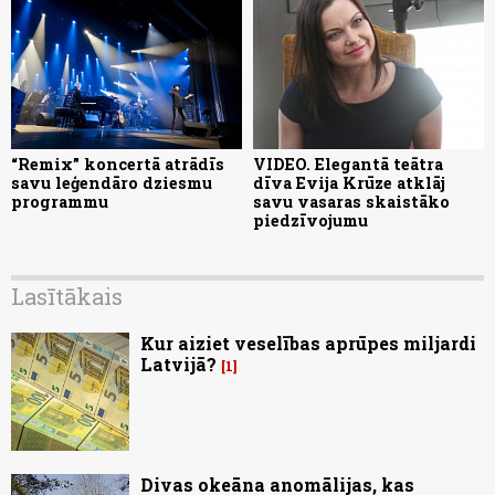
“Remix” koncertā atrādīs
VIDEO. Elegantā teātra
savu leģendāro dziesmu
dīva Evija Krūze atklāj
programmu
savu vasaras skaistāko
piedzīvojumu
Lasītākais
Kur aiziet veselības aprūpes miljardi
Latvijā?
1
Divas okeāna anomālijas, kas