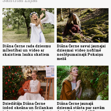
Diāna Černe rada dziesmu
Diāna Černe savai jaunajai
mīlestībai un video ar
dziesmai video nofilmē
skaistiem lauku skatiem
noslēpumainajā Pokaiņu
mežā
Dziedātāja Diāna Černe
Diāna Černe jaunajā
izdod okeāna un Šrilankas
dziesmā stāsta par savām