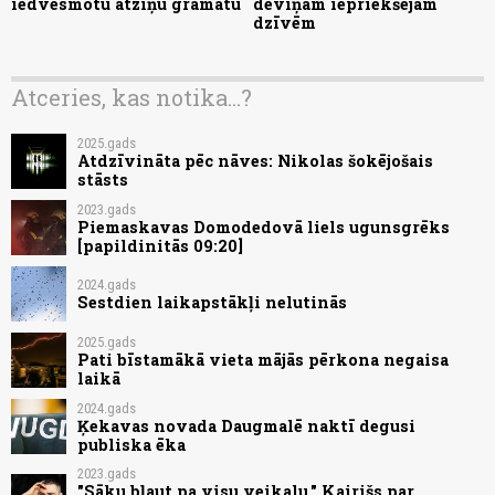
iedvesmotu atziņu grāmatu
deviņām iepriekšējām
dzīvēm
Atceries, kas notika...?
2025.gads
Atdzīvināta pēc nāves: Nikolas šokējošais
stāsts
2023.gads
Piemaskavas Domodedovā liels ugunsgrēks
[papildinitās 09:20]
2024.gads
Sestdien laikapstākļi nelutinās
2025.gads
Pati bīstamākā vieta mājās pērkona negaisa
laikā
2024.gads
Ķekavas novada Daugmalē naktī degusi
publiska ēka
2023.gads
"Sāku bļaut pa visu veikalu," Kairišs par