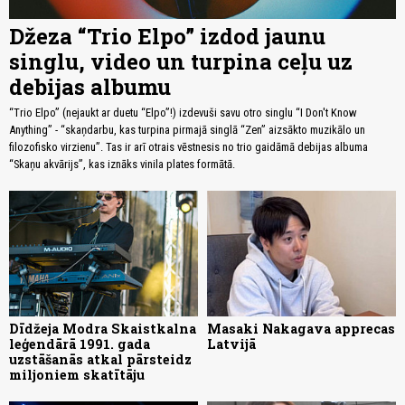
Džeza “Trio Elpo” izdod jaunu
singlu, video un turpina ceļu uz
debijas albumu
“Trio Elpo” (nejaukt ar duetu “Elpo”!) izdevuši savu otro singlu “I Don't Know
Anything” - “skaņdarbu, kas turpina pirmajā singlā “Zen” aizsākto muzikālo un
filozofisko virzienu”. Tas ir arī otrais vēstnesis no trio gaidāmā debijas albuma
“Skaņu akvārijs”, kas iznāks vinila plates formātā.
Dīdžeja Modra Skaistkalna
Masaki Nakagava apprecas
leģendārā 1991. gada
Latvijā
uzstāšanās atkal pārsteidz
miljoniem skatītāju