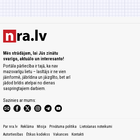
Mēs strādājam, lai Jūs zinātu
svarīgo, aktuālo un interesanto!
Portāla pārliecība ir tajā, ka nav
mazsvarīgu lietu – lasītājs ir ne vien
jāinformē, jābrīdina un jāizglīto, bet arī
jādod brīdis atelpai no dienas
saspringtajiem darbiem.
Sazinies ar mums:
Par nra.lv
Reklāma
Misija
Privātuma politika
Lietošanas noteikumi
Autortiesības
Ētikas kodekss
Vakances
Kontakti