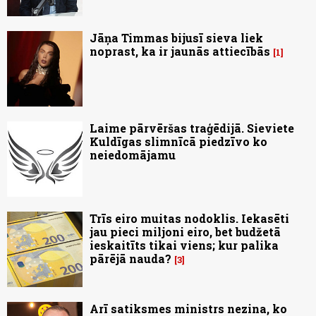
Jāņa Timmas bijusī sieva liek
noprast, ka ir jaunās attiecībās
1
Laime pārvēršas traģēdijā. Sieviete
Kuldīgas slimnīcā piedzīvo ko
neiedomājamu
Trīs eiro muitas nodoklis. Iekasēti
jau pieci miljoni eiro, bet budžetā
ieskaitīts tikai viens; kur palika
pārējā nauda?
3
Arī satiksmes ministrs nezina, ko