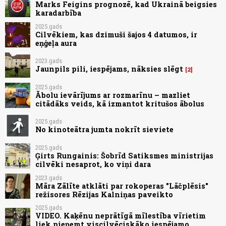
Marks Feigins prognozē, kad Ukrainā beigsies
karadarbība
2025.gads
Cilvēkiem, kas dzimuši šajos 4 datumos, ir
eņģeļa aura
2023.gads
Jaunpils pili, iespējams, nāksies slēgt
2
2025.gads
Ābolu ievārījums ar rozmarīnu – mazliet
citādāks veids, kā izmantot kritušos ābolus
2025.gads
No kinoteātra jumta nokrīt sieviete
2025.gads
Ģirts Rungainis: Šobrīd Satiksmes ministrijas
cilvēki nesaprot, ko viņi dara
2023.gads
Māra Zālīte atklāti par rokoperas "Lāčplēsis"
režisores Rēzijas Kalniņas paveikto
2025.gads
VIDEO. Kaķēnu neprātīgā mīlestība vīrietim
liek pieņemt viscilvēciskāko iespējamo