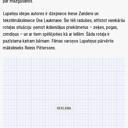
par mazgāšanos.
Lupatiņu idejas autores ir dzejniece Inese Zandere un
tekstilmāksliniece Ūna Laukmane. Šie tēli radušies, attīstot vienkāršu
rotaļas situāciju: ņemot ikdienišķus priekšmetus – zeķes, pogas,
cimdiņus – un ar tiem spēlējoties kā ar lellēm. Šāda rotaļa ir
pazīstama katram bērnam. Filmas varoņos Lupatiņus pārvērtis
mākslinieks Reinis Pētersons.