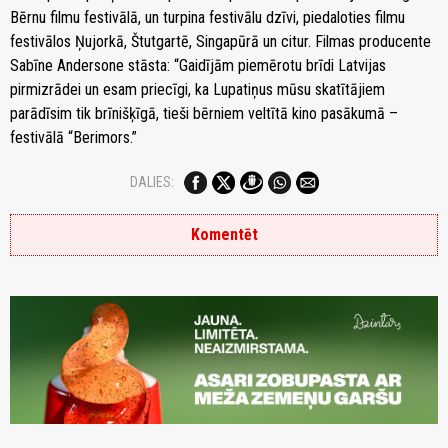
Bērnu filmu festivālā, un turpina festivālu dzīvi, piedaloties filmu
festivālos Ņujorkā, Štutgartē, Singapūrā un citur. Filmas producente
Sabīne Andersone stāsta: “Gaidījām piemērotu brīdi Latvijas
pirmizrādei un esam priecīgi, ka Lupatiņus mūsu skatītājiem
parādīsim tik brīnišķīgā, tieši bērniem veltītā kino pasākumā –
festivālā “Berimors.”
DALIES:
Komentēt