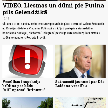
VIDEO. Liesmas un dūmi pie Putina
pils Gelendžikā
17:14
Ukrainas droni naktī uz svētdienu Krievijas Melnās jūras piekrastē Gelendžikā netālu
no Krievijas diktatora Vladimira Putina pils trāpījuši pretgaisa aizsardzības
kompleksa pozīcijai, platformā "Telegram" pavēstīja Ukrainas bezpilotu sistēmu
spēku komandieris Roberts Brovdi.
Veselības inspekcija
Satraucoši jaunumi par Džo
brīdina par kādu
Baidena veselību
"AliExpress" "brīnumu"