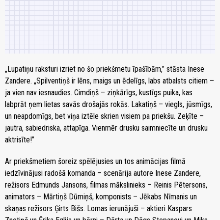
„Lupatiņu raksturi izriet no šo priekšmetu īpašībām,” stāsta Inese
Zandere. „Spilventiņš ir lēns, maigs un ēdelīgs, labs atbalsts citiem –
ja vien nav iesnaudies. Cimdiņš – ziņkārīgs, kustīgs puika, kas
labprāt ņem lietas savās drošajās rokās. Lakatiņš – viegls, jūsmīgs,
un neapdomīgs, bet viņa iztēle skrien visiem pa priekšu. Zeķīte –
jautra, sabiedriska, attapīga. Vienmēr drusku saimniecīte un drusku
aktrisīte!”
Ar priekšmetiem šoreiz spēlējusies un tos animācijas filmā
iedzīvinājusi radošā komanda – scenārija autore Inese Zandere,
režisors Edmunds Jansons, filmas mākslinieks – Reinis Pētersons,
animators – Mārtiņš Dūmiņš, komponists – Jēkabs Nīmanis un
skaņas režisors Ģirts Bišs. Lomas ierunājuši – aktieri Kaspars