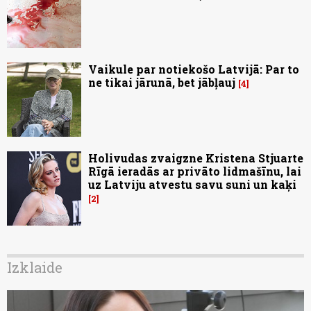
Vaikule par notiekošo Latvijā: Par to
ne tikai jārunā, bet jābļauj
4
Holivudas zvaigzne Kristena Stjuarte
Rīgā ieradās ar privāto lidmašīnu, lai
uz Latviju atvestu savu suni un kaķi
2
Izklaide