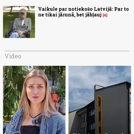
Vaikule par notiekošo Latvijā: Par to
ne tikai jārunā, bet jābļauj
4
Video