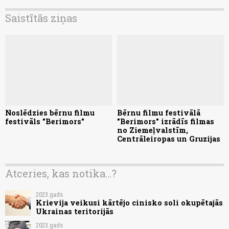
Saistītās ziņas
Noslēdzies bērnu filmu
Bērnu filmu festivālā
festivāls "Berimors"
"Berimors" izrādīs filmas
no Ziemeļvalstīm,
Centrāleiropas un Gruzijas
Atceries, kas notika...?
2023.gads
Krievija veikusi kārtējo cinisko soli okupētajās
Ukrainas teritorijās
2023.gads