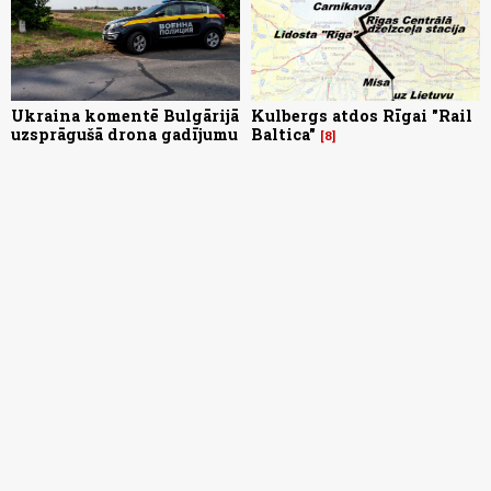
Ukraina komentē Bulgārijā
Kulbergs atdos Rīgai "Rail
uzsprāgušā drona gadījumu
Baltica"
8