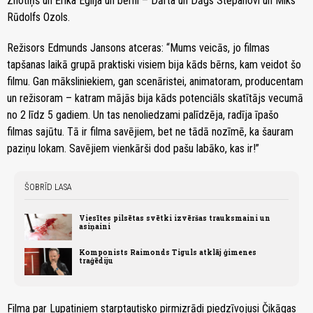
Znotiņš un Ērika Eglija un bērni – Dārta un Dāgs Stepanovi un Miks
Rūdolfs Ozols.
Režisors Edmunds Jansons atceras: “Mums veicās, jo filmas
tapšanas laikā grupā praktiski visiem bija kāds bērns, kam veidot šo
filmu. Gan māksliniekiem, gan scenāristei, animatoram, producentam
un režisoram – katram mājās bija kāds potenciāls skatītājs vecumā
no 2 līdz 5 gadiem. Un tas nenoliedzami palīdzēja, radīja īpašo
filmas sajūtu. Tā ir filma savējiem, bet ne tādā nozīmē, ka šauram
paziņu lokam. Savējiem vienkārši dod pašu labāko, kas ir!”
ŠOBRĪD LASA
Viesītes pilsētas svētki izvēršas trauksmaini un
asiņaini
Komponists Raimonds Tiguls atklāj ģimenes
traģēdiju
Filma par Lupatiņiem starptautisko pirmizrādi piedzīvojusi Čikāgas