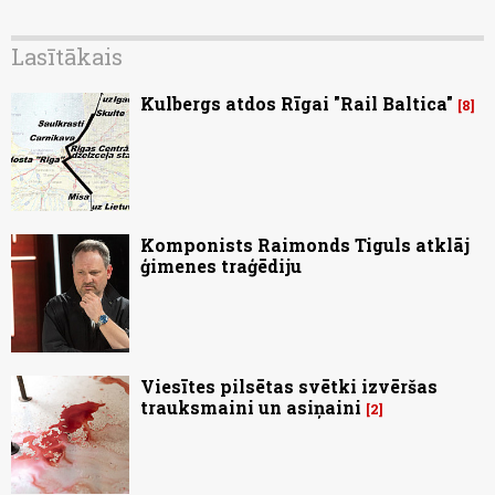
Lasītākais
Kulbergs atdos Rīgai "Rail Baltica"
8
Komponists Raimonds Tiguls atklāj
ģimenes traģēdiju
Viesītes pilsētas svētki izvēršas
trauksmaini un asiņaini
2