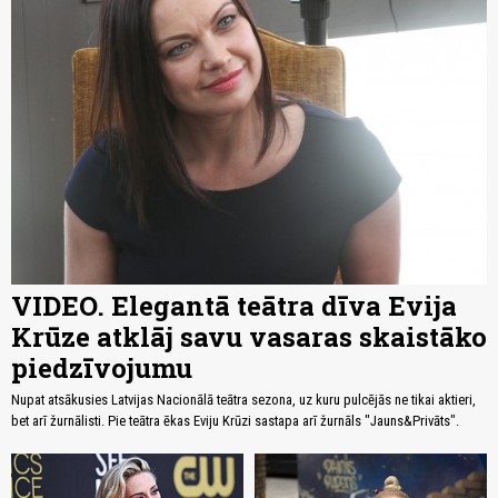
VIDEO. Elegantā teātra dīva Evija
Krūze atklāj savu vasaras skaistāko
piedzīvojumu
Nupat atsākusies Latvijas Nacionālā teātra sezona, uz kuru pulcējās ne tikai aktieri,
bet arī žurnālisti. Pie teātra ēkas Eviju Krūzi sastapa arī žurnāls "Jauns&Privāts".