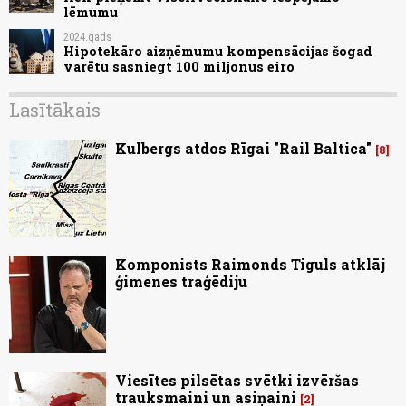
lēmumu
2024.gads
Hipotekāro aizņēmumu kompensācijas šogad
varētu sasniegt 100 miljonus eiro
Lasītākais
Kulbergs atdos Rīgai "Rail Baltica"
8
Komponists Raimonds Tiguls atklāj
ģimenes traģēdiju
Viesītes pilsētas svētki izvēršas
trauksmaini un asiņaini
2