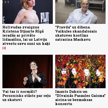
Holivudas zvaigzne
“Pravda” uz dibena.
Kristena Stjuarte Rīgā
Vaikules skandalozais
ieradās ar privāto
skatuves kostīms
lidmašīnu, lai uz Latviju
satracina Maskavu
atvestu savu suni un kaķi
2
Vai tas ir normāli?
Imants Daksis un
Personisks stāsts par ceļu
“Dīvainās Pasaules Gaisma”
uz skatuvi
aicina uz bezmaksas
koncertu