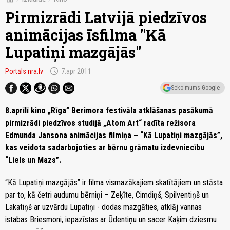
Pirmizrādi Latvijā piedzīvos
animācijas īsfilma "Kā
Lupatiņi mazgājās"
schedule
Portāls nra.lv
7.apr 2011
Seko mums Google
8.aprīlī kino „Rīga” Berimora festivāla atklāšanas pasākumā
pirmizrādi piedzīvos studijā „Atom Art“ radīta režisora
Edmunda Jansona animācijas filmiņa – “Kā Lupatiņi mazgājās”,
kas veidota sadarbojoties ar bērnu grāmatu izdevniecību
“Liels un Mazs”.
“Kā Lupatiņi mazgājās” ir filma vismazākajiem skatītājiem un stāsta
par to, kā četri audumu bērniņi – Zeķīte, Cimdiņš, Spilventiņš un
Lakatiņš ar uzvārdu Lupatiņi - dodas mazgāties, atklāj vannas
istabas Briesmoni, iepazīstas ar Ūdentiņu un sacer Kaķim dziesmu