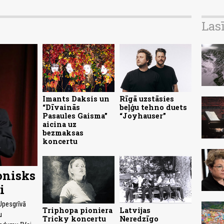
Las
Imants Daksis un
Rīgā uzstāsies
“Dīvainās
beļģu tehno duets
Pasaules Gaisma”
“Joyhauser”
aicina uz
bezmaksas
koncertu
onisks
i
 Upesgrīvā
Triphopa pioniera
Latvijas
u
Tricky koncertu
Neredzīgo