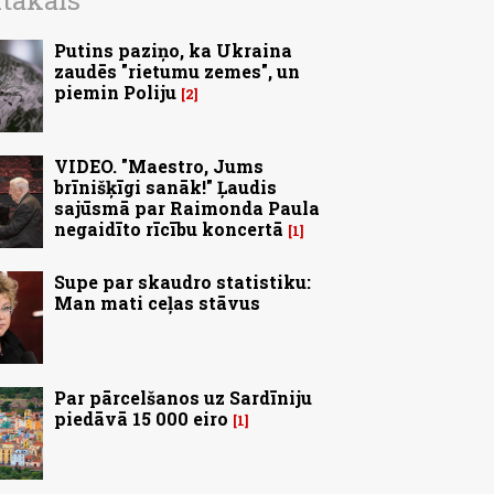
ītākais
Putins paziņo, ka Ukraina
zaudēs "rietumu zemes", un
piemin Poliju
2
VIDEO. "Maestro, Jums
brīnišķīgi sanāk!" Ļaudis
sajūsmā par Raimonda Paula
negaidīto rīcību koncertā
1
Supe par skaudro statistiku:
Man mati ceļas stāvus
Par pārcelšanos uz Sardīniju
piedāvā 15 000 eiro
1