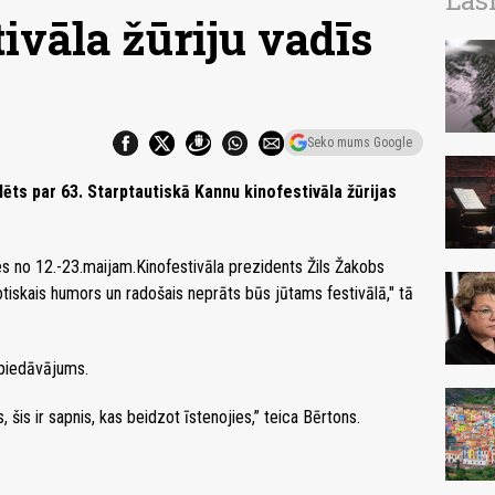
Las
ivāla žūriju vadīs
Seko mums Google
ts par 63. Starptautiskā Kannu kinofestivāla žūrijas
es no 12.-23.maijam.Kinofestivāla prezidents Žils Žakobs
otiskais humors un radošais neprāts būs jūtams festivālā," tā
s piedāvājums.
šis ir sapnis, kas beidzot īstenojies,” teica Bērtons.