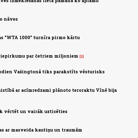
ves izmeklēšanas lietā pamana ko aplamu
no nāves
s "WTA 1000" turnīra pirmo kārtu
 iepirkumu par četriem miljoniem
1
 Šodien Vašingtonā tiks parakstīts vēsturisks
saistībā ar acīmredzami plānoto teroraktu Vīnē bija
 vērtēt un vairāk uzticēties
zas ar masveida kautiņu un traumām