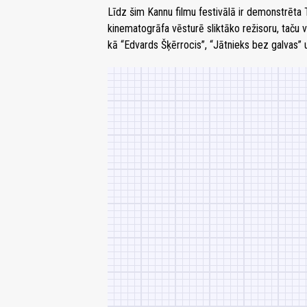
Līdz šim Kannu filmu festivālā ir demonstrēta 
kinematogrāfa vēsturē sliktāko režisoru, taču 
kā “Edvards Šķērrocis”, “Jātnieks bez galvas” u