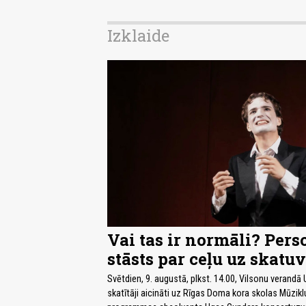
Izklaide
Vai tas ir normāli? Pers
stāsts par ceļu uz skatuv
Svētdien, 9. augustā, plkst. 14.00, Vilsonu verandā
skatītāji aicināti uz Rīgas Doma kora skolas Mūzikl