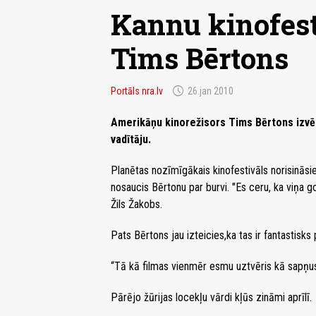
Kannu kinofest
Tims Bērtons
schedule
Portāls nra.lv
26.jan 2010
Amerikāņu kinorežisors Tims Bērtons izvēlē
vadītāju.
Planētas nozīmīgākais kinofestivāls norisināsi
nosaucis Bērtonu par burvi. "Es ceru, ka viņa g
Žils Žakobs.
Pats Bērtons jau izteicies,ka tas ir fantastisk
“Tā kā filmas vienmēr esmu uztvēris kā sapņus, 
Pārējo žūrijas locekļu vārdi kļūs zināmi aprīlī.