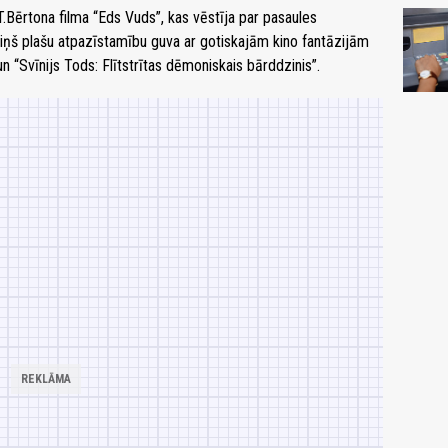
T.Bērtona filma “Eds Vuds”, kas vēstīja par pasaules
viņš plašu atpazīstamību guva ar gotiskajām kino fantāzijām
n “Svīnijs Tods: Flītstrītas dēmoniskais bārddzinis”.