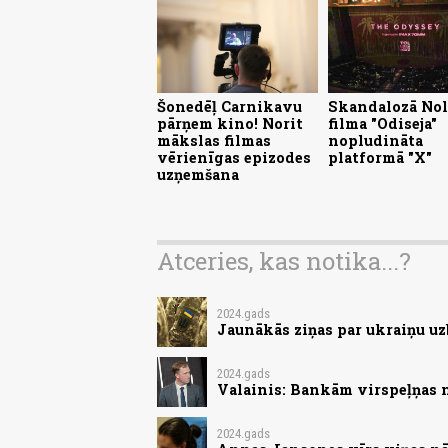
Šonedēļ Carnikavu
Skandalozā No
pārņem kino! Norit
filma "Odiseja"
mākslas filmas
nopludināta
vērienīgas epizodes
platformā "X"
uzņemšana
Atceries, kas notika...?
2024.gads
Jaunākās ziņas par ukraiņu uz
2024.gads
Valainis: Bankām virspeļņas 
2024.gads