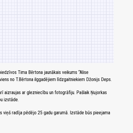
iedzīvos Tima Bērtona jaunākais veikums “Alise
iens no T.Bērtona ilggadējiem līdzgaitniekiem Džonijs Deps.
arī aizraujas ar glezniecību un fotogrāfiju. Pašlaik Ņujorkas
u izstāde.
us viņš radīja pēdējo 25 gadu garumā. Izstāde būs pieejama