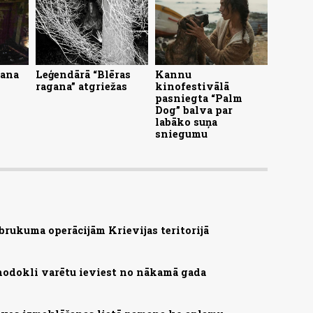
lana
Leģendārā “Blēras
Kannu
ragana” atgriežas
kinofestivālā
pasniegta “Palm
Dog” balva par
labāko suņa
sniegumu
brukuma operācijām Krievijas teritorijā
nodokli varētu ieviest no nākamā gada