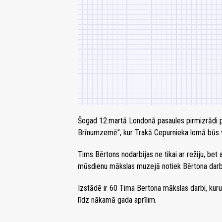
Šogad 12.martā Londonā pasaules pirmizrādi p
Brīnumzemē”, kur Trakā Cepurnieka lomā būs v
Tims Bērtons nodarbijas ne tikai ar režiju, bet 
mūsdienu mākslas muzejā notiek Bērtona darb
Izstādē ir 60 Tima Bertona mākslas darbi, kur
līdz nākamā gada aprīlim.