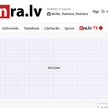
Sestdiena, 8.augusts
+
Rīgā
redeem
Mudīte, Vladislava, Vladislavs
Dzīvesstils
TautaRunā
LifeHacks
Sports