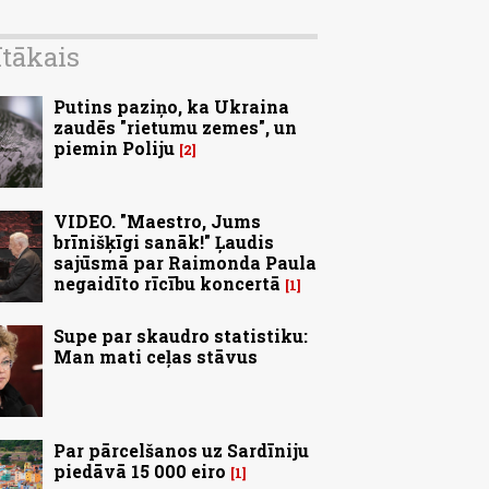
ītākais
Putins paziņo, ka Ukraina
zaudēs "rietumu zemes", un
piemin Poliju
2
VIDEO. "Maestro, Jums
brīnišķīgi sanāk!" Ļaudis
sajūsmā par Raimonda Paula
negaidīto rīcību koncertā
1
Supe par skaudro statistiku:
Man mati ceļas stāvus
Par pārcelšanos uz Sardīniju
piedāvā 15 000 eiro
1