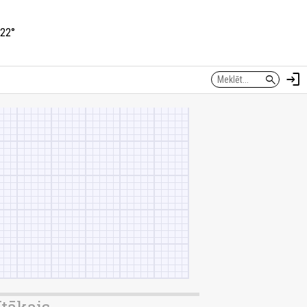
22°
login
search