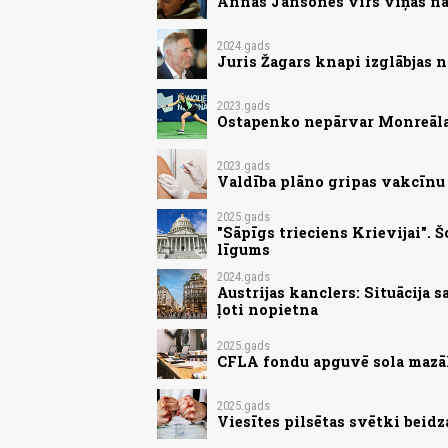
Annas Jansones vīrs viņas nā
2024.gads
Juris Žagars knapi izglābjas 
2023.gads
Ostapenko nepārvar Monreāla
2023.gads
Valdība plāno gripas vakcīnu
2025.gads
"Sāpīgs trieciens Krievijai".
līgums
2024.gads
Austrijas kanclers: Situācija 
ļoti nopietna
2025.gads
CFLA fondu apguvē sola mazāk
2025.gads
Viesītes pilsētas svētki beid