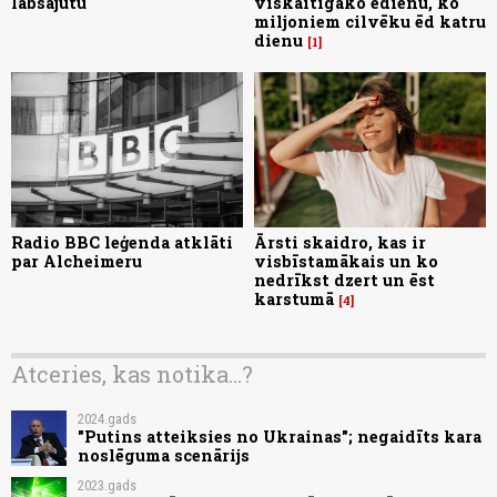
labsajūtu
viskaitīgāko ēdienu, ko
miljoniem cilvēku ēd katru
dienu
1
Radio BBC leģenda atklāti
Ārsti skaidro, kas ir
par Alcheimeru
visbīstamākais un ko
nedrīkst dzert un ēst
karstumā
4
Atceries, kas notika...?
2024.gads
"Putins atteiksies no Ukrainas"; negaidīts kara
noslēguma scenārijs
2023.gads