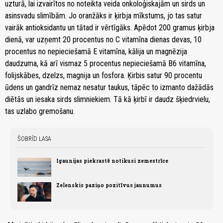
uzturā, lai izvairītos no noteikta veida onkoloģiskajām un sirds un
asinsvadu slimībām. Jo oranžāks ir ķirbja mīkstums, jo tas satur
vairāk antioksidantu un tātad ir vērtīgāks. Apēdot 200 gramus ķirbja
dienā, var uzņemt 20 procentus no C vitamīna dienas devas, 10
procentus no nepieciešamā E vitamīna, kālija un magnēzija
daudzuma, kā arī vismaz 5 procentus nepieciešamā B6 vitamīna,
folijskābes, dzelzs, magnija un fosfora. Ķirbis satur 90 procentu
ūdens un gandrīz nemaz nesatur taukus, tāpēc to izmanto dažādās
diētās un iesaka sirds slimniekiem. Tā kā ķirbī ir daudz šķiedrvielu,
tas uzlabo gremošanu.
ŠOBRĪD LASA
Igaunijas piekrastē notikusi zemestrīce
Zelenskis paziņo pozitīvus jaunumus