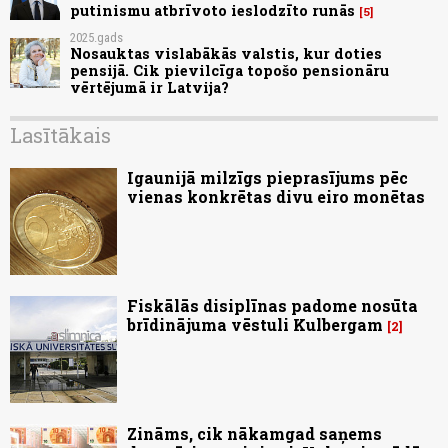
putinismu atbrīvoto ieslodzīto runās
5
2025.gads
Nosauktas vislabākās valstis, kur doties
pensijā. Cik pievilcīga topošo pensionāru
vērtējumā ir Latvija?
Lasītākais
Igaunijā milzīgs pieprasījums pēc
vienas konkrētas divu eiro monētas
Fiskālās disiplīnas padome nosūta
brīdinājuma vēstuli Kulbergam
2
Zināms, cik nākamgad saņems