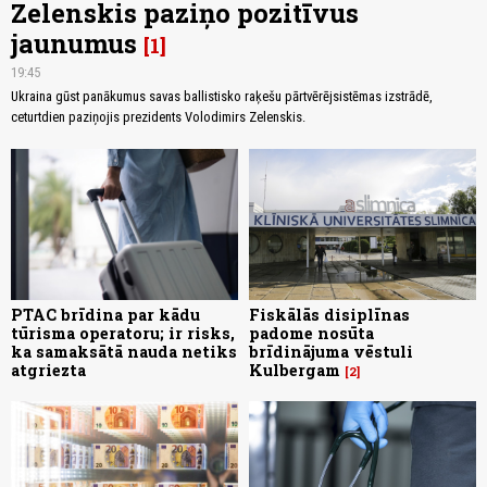
Zelenskis paziņo pozitīvus
jaunumus
1
19:45
Ukraina gūst panākumus savas ballistisko raķešu pārtvērējsistēmas izstrādē,
ceturtdien paziņojis prezidents Volodimirs Zelenskis.
PTAC brīdina par kādu
Fiskālās disiplīnas
tūrisma operatoru; ir risks,
padome nosūta
ka samaksātā nauda netiks
brīdinājuma vēstuli
atgriezta
Kulbergam
2