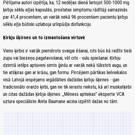
Pētījuma autori izpētīja, ka, 12 nedēļas dienā lietojot 500-1000 mg
ķirbju sēklu eļļas kapsulās, prostatas simptomu rādītāji samazinās
par 41,4 procentiem, un vairāk nekā 96 procentiem pacientu ķirbju
sēklu eļļa būtiski uzlaboja urīnpūšļa disfunkciju.
Ķirbju šķirnes un to izmantošana virtuvē
Viens ķir­bis ir vai­rāk pie­mē­rots svai­gai ēša­nai, cits būs kā ra­dīts tie­ši
zu­pu vai bie­ze­ņu pa­ga­ta­vo­ša­nai, vēl cits - su­lu spiešanai. Ķirbju
dzimtā ietilps aptuveni simts ģinšu ar vairāk nekā tūkstoti augu, un
tie atšķiras gan ar krāsu, gan formu. Pircējiem pārtikas lielveikalos
visā Latvijā iespējams iegādāties dažādas ķirbju šķirnes - gan
tradicionālo oranžo ķirbi, gan ne tik ierasto riekstu, kā arī muskatķirbi
un citas dažādas ķirbja šķirnes. „Mēness aptiekas” eksperte VCA
uztura speciāliste Anita Baumane aicina izpētīt dažas no tām.