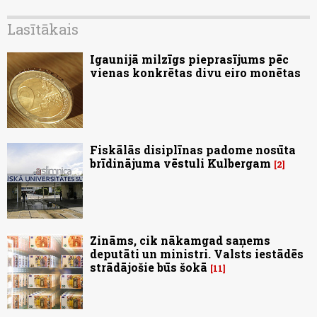
Lasītākais
Igaunijā milzīgs pieprasījums pēc
vienas konkrētas divu eiro monētas
Fiskālās disiplīnas padome nosūta
brīdinājuma vēstuli Kulbergam
2
Zināms, cik nākamgad saņems
deputāti un ministri. Valsts iestādēs
strādājošie būs šokā
11