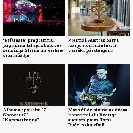
“Ezīšfesta” programmu
Prestižā Austras balva
papildina latvju skatuves
izziņo nominantus, ir
sensācija Stirna un virkne
vairāki pārsteigumi
citu mūziķu
Albuma apskats: “G-
Mazā ģilde aicina uz džeza
Shower+G” –
koncertciklu Vecrīgā –
“Kammertonne”
augusts paies Toma
Rudzinska zīmē