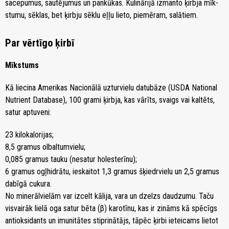
sa­ce­pu­mus, sau­tē­ju­mus un pan­kū­kas. Ku­li­nā­ri­jā iz­man­to ķirb­ja mīk­
stu­mu, sēklas, bet ķirb­ju sēk­lu eļ­ļu lieto, piemēram, sa­lā­tiem.
Par vērtīgo ķirbī
Mīkstums
Kā liecina Amerikas Nacionālā uzturvielu datubāze (USDA National
Nutrient Database), 100 grami ķirbja, kas vārīts, svaigs vai kaltēts,
satur aptuveni:
23 kilokalorijas;
8,5 gramus olbaltumvielu;
0,085 gramus tauku (nesatur holesterīnu);
6 gramus ogļhidrātu, ieskaitot 1,3 gramus šķiedrvielu un 2,5 gramus
dabīgā cukura.
No minerālvielām var izcelt kālija, vara un dzelzs daudzumu. Taču
visvairāk lielā oga satur bēta (β) karotīnu, kas ir zināms kā spēcīgs
antioksidants un imunitātes stiprinātājs, tāpēc ķirbi ieteicams lietot