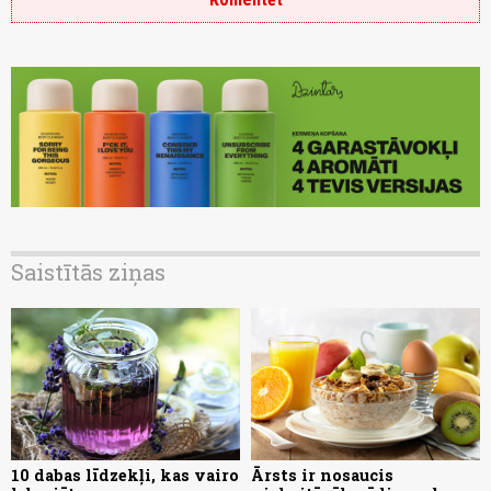
Saistītās ziņas
10 dabas līdzekļi, kas vairo
Ārsts ir nosaucis