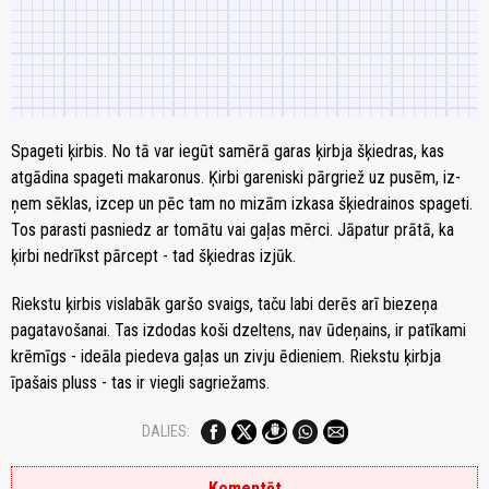
Spa­ge­ti ķir­bis. No tā var iegūt samērā garas ķirbja šķiedras, kas
atgādina spageti makaronus. Ķir­bi ga­re­nis­ki pār­griež uz pus­ēm, iz­
ņem sēk­las, iz­cep un pēc tam no mi­zām iz­ka­sa šķied­rai­nos spa­ge­ti.
Tos pa­ras­ti pa­sniedz ar to­mā­tu vai ga­ļas mēr­ci. Jāpatur prātā, ka
ķir­bi ne­drīkst pār­cept - tad šķied­ras iz­jūk.
Riek­stu ķir­bis vislabāk garšo svaigs, taču labi derēs arī bie­ze­ņa
paga­ta­vo­ša­nai. Tas izdodas ko­ši dzel­tens, nav ūde­ņains, ir pa­tī­ka­mi
krē­mīgs - ide­āla pie­de­va ga­ļas un ziv­ju ēdie­niem. Riekstu ķirbja
īpašais pluss - tas ir viegli sagriežams.
DALIES:
Komentēt