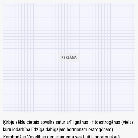
Ķirbju sēklu cietais apvalks satur arī lignānus - fitoestrogēnus (vielas,
kuru iedarbība līdzīga dabīgajam hormonam estrogēnam).
Kembridžas Veselības departamenta veiktajā laboratoriskajā