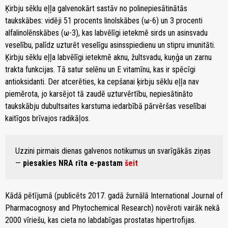
Ķirbju sēklu eļļa galvenokārt sastāv no polinepiesātinātās
taukskābes: vidēji 51 procents linolskābes (ω-6) un 3 procenti
alfalinolēnskābes (ω-3), kas labvēlīgi ietekmē sirds un asinsvadu
veselību, palīdz uzturēt veselīgu asinsspiedienu un stipru imunitāti.
Ķirbju sēklu eļļa labvēlīgi ietekmē aknu, žultsvadu, kuņģa un zarnu
trakta funkcijas. Tā satur selēnu un E vitamīnu, kas ir spēcīgi
antioksidanti. Der atcerēties, ka cepšanai ķirbju sēklu eļļa nav
piemērota, jo karsējot tā zaudē uzturvērtību, nepiesātināto
taukskābju dubultsaites karstuma iedarbībā pārvēršas veselībai
kaitīgos brīvajos radikāļos.
Uzzini pirmais dienas galvenos notikumus un svarīgākās ziņas
—
piesakies NRA rīta e-pastam
šeit
Kādā pētījumā (publicēts 2017. gadā žurnālā International Journal of
Pharmacognosy and Phytochemical Research) novēroti vairāk nekā
2000 vīriešu, kas cieta no labdabīgas prostatas hipertrofijas.