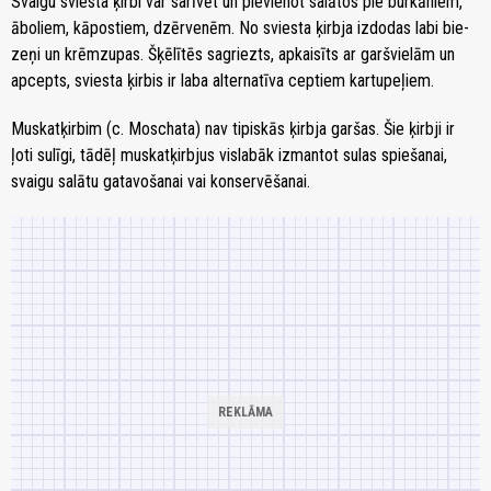
Svai­gu sviesta ķir­bi var sa­rī­vēt un pievienot sa­lā­tos pie bur­kā­niem,
ābo­liem, kā­pos­tiem, dzēr­ve­nēm. No svies­ta ķir­bja izdodas la­bi bie­
ze­ņi un krēm­zu­pas. Šķē­lī­tēs sa­griezts, ap­kai­sīts ar garš­vie­lām un
ap­cepts, svies­ta ķir­bis ir la­ba al­ter­na­tī­va cep­tiem kar­tu­pe­ļiem.
Mus­kat­ķir­bim (c. Moschata) nav tipiskās ķirbja garšas. Šie ķirbji ir
ļoti sulīgi, tādēļ muskatķirbjus vislabāk izmantot sulas spiešanai,
svaigu salātu gatavošanai vai konservēšanai.