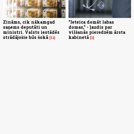
Zināms, cik nākamgad
"Ieteica domāt labas
saņems deputāti un
domas," - ļaudis par
ministri. Valsts iestādēs
vilšanās pieredzēm ārsta
strādājošie būs šokā
kabinetā
11
1