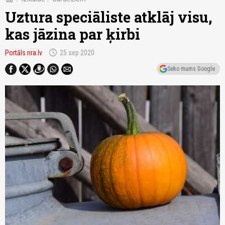
Uztura speciāliste atklāj visu,
kas jāzina par ķirbi
schedule
Portāls nra.lv
25.sep 2020
Seko mums Google