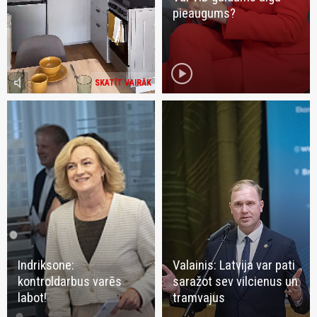
pieaugums?
play_circle
volume_mute
SKATĪT VAIRĀK
Indriksone:
Valainis: Latvija var pati
kontroldarbus varēs
saražot sev vilcienus un
labot!
tramvajus