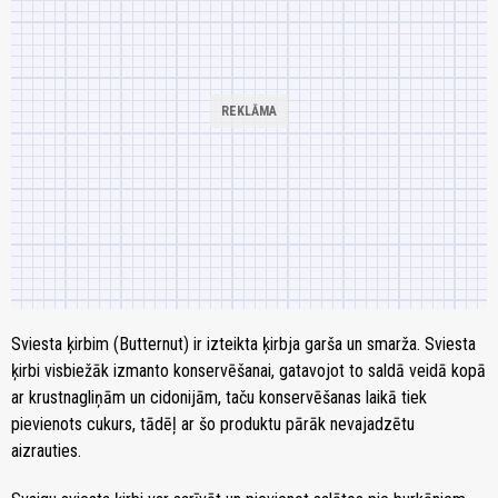
Svies­ta ķir­bim (Butternut) ir iz­teik­ta ķir­bja garš­a un smar­ža. Svies­ta
ķir­bi vis­bie­žāk iz­man­to kon­ser­vē­ša­nai, ga­ta­vo­jot to sal­dā vei­dā ko­pā
ar krust­nag­li­ņām un ci­do­ni­jām, taču konservēšanas laikā tiek
pievienots cukurs, tādēļ ar šo produktu pārāk nevajadzētu
aizrauties.