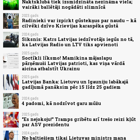
Naktsklubā tiek izsmidzināta nezināma viela;
vairāki ballētāji nogādāti slimnīcā
2023.gads
Radinieki var izpirkt gūstekņus par naudu – kā
cilvēki dzīvo Krievijas karaspēka gūstā
2024.gads
Siksnis: Katrs Latvijas iedzīvotājs iegūs no tā,
ka Latvijas Radio un LTV tiks apvienoti
2025.gads
Soctīkli līksmo! Mamikina mājaslapu
pārņēmuši Latvijas patrioti, kas viņa vārdā
aicina atbalstīt Ukrainu
2025.gads
Latvijas Banka: Lietuvu un Igauniju labākajā
gadījumā panāksim pēc 15 līdz 25 gadiem
2024.gads
4 padomi, kā nodzīvot garu mūžu
2025.gads
"Es nejokoju!" Tramps gribētu arī trešo reizi kļūt
par ASV prezidentu
2024.gads
No baltiešiem tikai Lietuvas ministrs mana