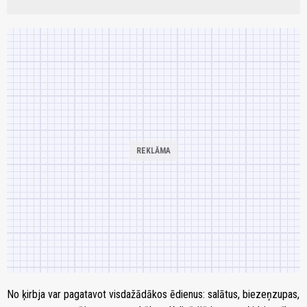
No ķirb­ja var pagatavot vis­da­žā­dā­kos ēdie­nus: sa­lā­tus, bie­zeņ­zu­pas,