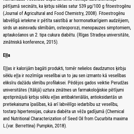
pētījumā secināts, ka ķirbju sēklas satur 539 µg/100 g fitoestrogēnu
(Journal of Agricultural and Food Chemistry, 2008). Fitoestrogēnu
labvēlīgā ietekme ir pētīta saistībā ar hormonatkarīgiem audzējiem,
sirds un asinsvadu slimībām, osteoporozi, menopauzes simptomiem,
aptaukošanos un 2. tipa cukura diabētu. (Rīgas Stradiņa universitāte,
zinātniskā konference, 2015).
Eļļa
Eļļas ir kalorijām bagāti produkti, tomēr nelielos daudzumos ķirbju
sēklu eļļa ir nozīmīga veselībai un to jau sen izmanto kā veselības
eliksīru dažādu slimību profilaksei. Pēdējos gados veiktie Perudžas
universitātes (Itālijā) uztura zinātnes un farmakoloģiskie pētījumi
apstiprinājuši ķirbju sēklu eļļas antibakteriālās, antioksidantās un
pretiekaisuma īpašības, kā arī labvēlīgo iedarbību uz veselību,
tostarp hipertensijas, cukura diabēta un vēža gadījumā (Chemical
and Nutritional Characterization of Seed Oil from Cucurbita maxima
L.(var. Berrettina) Pumpkin, 2018).