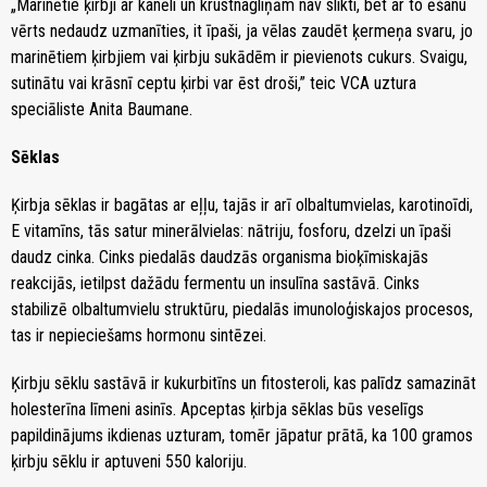
„Marinētie ķirbji ar kanēli un krustnagliņām nav slikti, bet ar to ēšanu
vērts nedaudz uzmanīties, it īpaši, ja vēlas zaudēt ķermeņa svaru, jo
marinētiem ķirbjiem vai ķirbju sukādēm ir pievienots cukurs. Svaigu,
sutinātu vai krāsnī ceptu ķirbi var ēst droši,” teic VCA uztura
speciāliste Anita Baumane.
Sēklas
Ķirbja sēklas ir bagātas ar eļļu, tajās ir arī olbaltumvielas, karotinoīdi,
E vitamīns, tās satur minerālvielas: nātriju, fosforu, dzelzi un īpaši
daudz cinka. Cinks piedalās daudzās organisma bioķīmiskajās
reakcijās, ietilpst dažādu fermentu un insulīna sastāvā. Cinks
stabilizē olbaltumvielu struktūru, piedalās imunoloģiskajos procesos,
tas ir nepieciešams hormonu sintēzei.
Ķirbju sēklu sastāvā ir kukurbitīns un fitosteroli, kas palīdz samazināt
holesterīna līmeni asinīs. Apceptas ķirbja sēklas būs veselīgs
papildinājums ikdienas uzturam, tomēr jāpatur prātā, ka 100 gramos
ķirbju sēklu ir aptuveni 550 kaloriju.