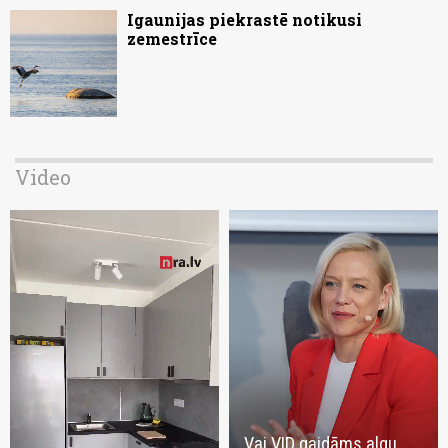
Igaunijas piekrastē notikusi
zemestrīce
Video
Vai VID gaidāms algu