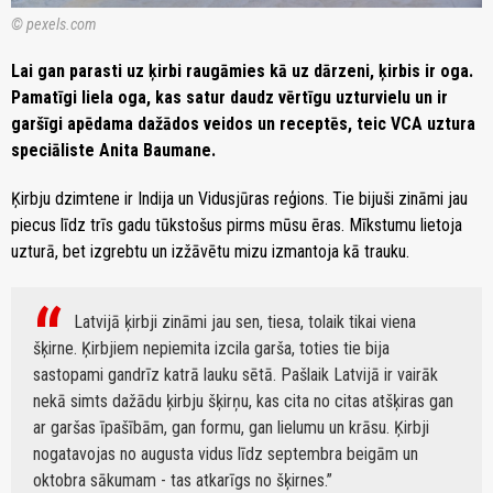
© pexels.com
Lai gan parasti uz ķirbi raugāmies kā uz dārzeni, ķirbis ir oga.
Pamatīgi liela oga, kas satur daudz vērtīgu uzturvielu un ir
garšīgi apēdama dažādos veidos un receptēs, teic VCA uztura
speciāliste Anita Baumane.
Ķirbju dzimtene ir Indija un Vidusjūras reģions. Tie bijuši zināmi jau
piecus līdz trīs gadu tūkstošus pirms mūsu ēras. Mīkstumu lietoja
uzturā, bet izgrebtu un izžāvētu mizu izmantoja kā trauku.
Latvijā ķirbji zināmi jau sen, tiesa, tolaik tikai viena
šķirne. Ķirbjiem nepiemita izcila garša, toties tie bija
sastopami gandrīz katrā lauku sētā. Pašlaik Latvijā ir vairāk
nekā simts dažādu ķirbju šķirņu, kas cita no citas atšķiras gan
ar garšas īpašībām, gan formu, gan lielumu un krāsu. Ķirbji
nogatavojas no augusta vidus līdz septembra beigām un
oktobra sākumam - tas atkarīgs no šķirnes.