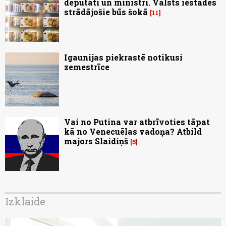
deputāti un ministri. Valsts iestādēs
strādājošie būs šokā
11
Igaunijas piekrastē notikusi
zemestrīce
Vai no Putina var atbrīvoties tāpat
kā no Venecuēlas vadoņa? Atbild
majors Slaidiņš
5
Izklaide