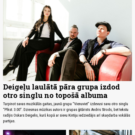
Deigeļu laulātā pāra grupa izdod
otro singlu no topošā albuma
Turpinot savas muzikālās gaitas, jaunā grupa “Vienuviet” izdevusi savu otro singlu
“Plkst. 3.00”. Dziesmas mūzikas autors ir grupas ģitārists Andris Strods, bet tekstu
radījis Oskars Deigelis, kurš kopā ar sievu Kintiju iedziedājis arī skaņdarba vokālās
partijas.