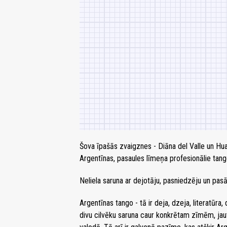
Šova īpašās zvaigznes - Diāna del Valle un Hu
Argentīnas, pasaules līmeņa profesionālie tango 
Neliela saruna ar dejotāju, pasniedzēju un pa
Argentīnas tango - tā ir deja, dzeja, literatūra,
divu cilvēku saruna caur konkrētam zīmēm, jaut