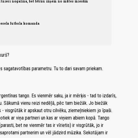
tnieci nogalina, bet bērnu izņem no mātes miesām
vesela futbola komanda
kurš?
ās sagatavotības parametru. Tu to dari savam priekam.
gentīnas tango. Es vienmēr saku, ja ir mērķis - tad to izdarīs,
ju. Sākumā vienu reizi nedēļā, pēc tam biežāk. Jo biežāk
- visgrūtāk ir apskaut otru cilvēku, ziemeļniekiem jo īpaši.
notiek ar viņa partneri un kas ar viņiem abiem kopā. Tango
asti, bet ne vienmēr tas ir vīrietis) ir visgrūtāk, jo ir
 saprotami partnerim un vēl jādzird mūzika. Sekotājam ir