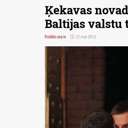
Ķekavas novad
Baltijas valstu
schedule
Portāls nra.lv
21.mar 2012