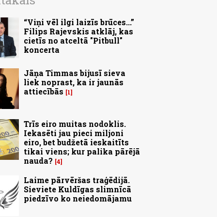
ītākais
“Viņi vēl ilgi laizīs brūces...”
Filips Rajevskis atklāj, kas
cietīs no atceltā "Pitbull"
koncerta
Jāņa Timmas bijusī sieva
liek noprast, ka ir jaunās
attiecībās
1
Trīs eiro muitas nodoklis.
Iekasēti jau pieci miljoni
eiro, bet budžetā ieskaitīts
tikai viens; kur palika pārējā
nauda?
4
Laime pārvēršas traģēdijā.
Sieviete Kuldīgas slimnīcā
piedzīvo ko neiedomājamu