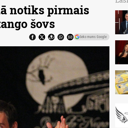
Las
ā notiks pirmais
 tango šovs
Seko mums Google