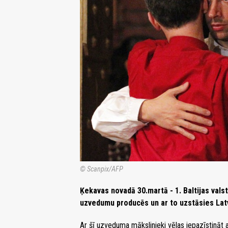
© Scanpix/AFP
Ķekavas novadā 30.martā - 1. Baltijas val
uzvedumu producēs un ar to uzstāsies Latv
Ar šī uzveduma mākslinieki vēlas iepazīstināt 