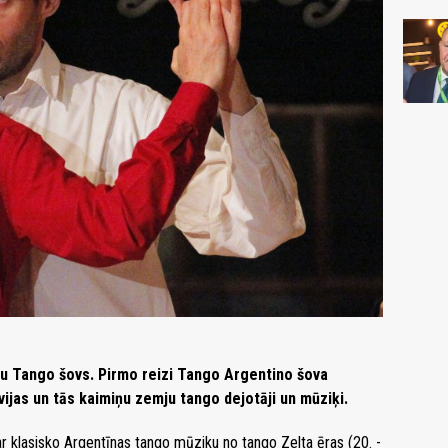
stu Tango šovs. Pirmo reizi Tango Argentino šova
ijas un tās kaimiņu zemju tango dejotāji un mūziķi.
ar klasisko Argentīnas tango mūziku no tango Zelta ēras (20. -