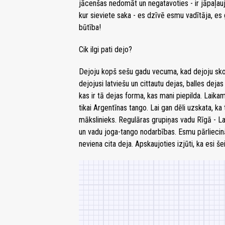
jācenšas nedomāt un negatavoties - ir jāpaļaujas
kur sieviete saka - es dzīvē esmu vadītāja, es 
būtība!
Cik ilgi pati dejo?
Dejoju kopš sešu gadu vecuma, kad dejoju sko
dejojusi latviešu un cittautu dejas, balles de
kas ir tā dejas forma, kas mani piepilda. Laika
tikai Argentīnas tango. Lai gan dēli uzskata, ka
mākslinieks. Regulāras grupiņas vadu Rīgā - La
un vadu joga-tango nodarbības. Esmu pārliecin
neviena cita deja. Apskaujoties izjūti, ka esi š