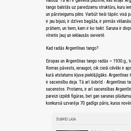
valodā. Tā arī ir galvenā pazīme, kas atšķir Ar
tango balstās uz paredzamu struktūru, kuru i
un pārsteigumu pilns. Varbūt tieši tāpēc visā p
ir jau bijusi, ir dzīves bagāža, ir pirmās vilšan
prātiem, un tiem, kam ir ko teikt. Saruna ir div
vīrietis ļauj un ieklausās sievietē.
Kad radās Argentīnas tango?
Eiropas un Argentīnas tango radās ~ 1930.g., to
Romas pāvests, ieraugot, cik cieši cilvēki ir a
kurā atstatums kļuva pieklājīgāks. Argentīnas ta
ir sacensību deja. Tā arī šobrīd - Argentīnas ta
sacenstos. Protams, ir arī sacensības Argentī
pareizi izpildi figūras, bet gan sarunas plūdumu
konkursā uzvarēja 70 gadīgs pāris, kurus novērt
ŠOBRĪD LASA