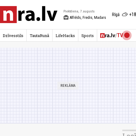
Piektdiena, 7.augusts
+18
Rīgā
redeem
Alfrēds, Fredis, Madars
Dzīvesstils
TautaRunā
LifeHacks
Sports