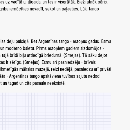
 uz vadītāju, jāgaida, un tas ir visgrūtāk. Bieži atnāk pāris,
gribu iemācīties nevadīt, sekot un paļauties. Lūk, tango
las deju pulciņā. Bet Argentīnas tango - astoņus gadus. Esmu
jas un moderno baletu. Pirms astoņiem gadiem aizdomājos -
m tajā brīdī biju attiecīgā briedumā. (Smejas). Tā sāku dejot
 tas ir sērīgs. (Smejas). Esmu arī pasniedzēja - brīvais
ikmetīgās mākslas muzejā, reizi nedēļā, pasniedzu arī privāti
āta - Argentīnas tango apskāviena tuvības sajutu nedod
eit un tagad un cita pasaule neeksistē.