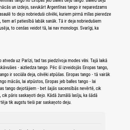
gentīnas tango no Eiropas jeb balles deju tango. Balled deju
emācās un izdejo, savukārt Argentīnas tango ir neparedzams
asaulē to dejo nobrieduši cilvēki, kuriem pirmā mīlas pieredze
ās, tiem arī patiesībā labāk sanāk. Tā ir deja nobriedušiem
pusēja, to cenšas veidot tā, lai nav monologs. Svarīgi, ka
 atveda uz Parīzi, tad tas piedzīvoja modes vilni. Tajā laikā
pskāvušies - aizliedza tango. Pēc šī izveidojās Eiropas tango,
ngo ir sociāla deja, cilvēki atpūšas. Eiropas tango - tā vairāk
ngo mācās, lai atpūstos, Eiropas jeb balles tango - lai
nas tango dejotājiem - bet šajās sacensībās nevērtē, cik
, cik pāris saskaņoti dejo. Kādā žurnālā lasīju, ka šādā
ēja tik augstu tieši par saskaņoto deju.