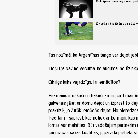
Šokējošs noziegums: grū
Zviedrijā pēkšņi pazūd 
Tas nozīmē, ka Argentīnas tango var dejot jeb
Tieši tā! Nav ne vecuma, ne auguma, ne fizisk
Cik ilgs laiks vajadzīgs, lai iemācītos?
Pie manis ir nākuši un teikuši - iemāciet man Ar
galvenais jāiet ar domu dejot un izprast šo de
praktizē, jo ātrāk iemācās dejot. No pieredzes 
Pēc tam - saprast, kas notiek ar ķermeni, kas 
lomas var mainīties. Būt vadošajam partnerim (par
jāiemācās savas kustības, jāparāda pietiekoši