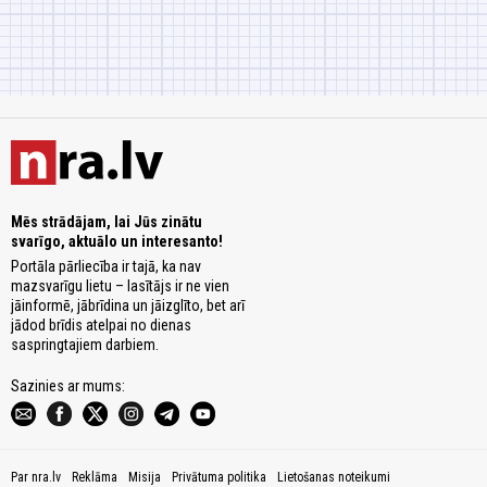
Mēs strādājam, lai Jūs zinātu
svarīgo, aktuālo un interesanto!
Portāla pārliecība ir tajā, ka nav
mazsvarīgu lietu – lasītājs ir ne vien
jāinformē, jābrīdina un jāizglīto, bet arī
jādod brīdis atelpai no dienas
saspringtajiem darbiem.
Sazinies ar mums:
Par nra.lv
Reklāma
Misija
Privātuma politika
Lietošanas noteikumi