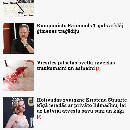
Komponists Raimonds Tiguls atklāj
ģimenes traģēdiju
Viesītes pilsētas svētki izvēršas
trauksmaini un asiņaini
2
Holivudas zvaigzne Kristena Stjuarte
Rīgā ieradās ar privāto lidmašīnu, lai
uz Latviju atvestu savu suni un kaķi
2