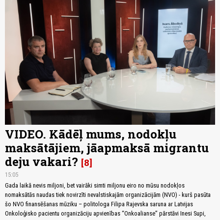
VIDEO. Kādēļ mums, nodokļu
maksātājiem, jāapmaksā migrantu
deju vakari?
8
15:05
Gada laikā nevis miljoni, bet vairāki simti miljonu eiro no mūsu nodokļos
nomaksātās naudas tiek novirzīti nevalstiskajām organizācijām (NVO) - kurš pasūta
šo NVO finansēšanas mūziku – politologa Filipa Rajevska saruna ar Latvijas
Onkoloģisko pacientu organizāciju apvienības “Onkoalianse” pārstāvi Inesi Supi,