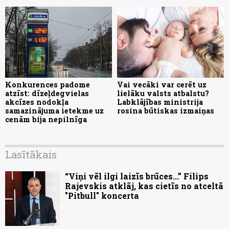
Konkurences padome
Vai vecāki var cerēt uz
atzīst: dīzeļdegvielas
lielāku valsts atbalstu?
akcīzes nodokļa
Labklājības ministrija
samazinājuma ietekme uz
rosina būtiskas izmaiņas
cenām bija nepilnīga
Lasītākais
“Viņi vēl ilgi laizīs brūces...” Filips
Rajevskis atklāj, kas cietīs no atceltā
"Pitbull" koncerta