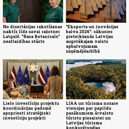
No disertācijas rakstīšanas
“Eksporta un inovācijas
naktīs līdz savai ražotnei
balva 2026”: sākusies
Latgalē. "Rasa Botanicals"
pieteikšanās Latvijas
neatlaidības stāsts
augstākajam valsts
apbalvojumam
uzņēmējdarbībā
Lielo investīciju projektu
LIAA un tūrisma nozare
koordinācijas padomē
vienojas par papildu
apspriesti stratēģiski
pasākumiem ārvalstu
investīciju projekti
tūristu piesaistei un
Latvijas tūrisma
konkurētspējas