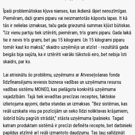
Īpaši problemātiskas kļuva nianses, kas ikdienā šķiet nenozīmīgas.
Piemēram, daži grami piparu vai neizmantotās kāpostu lapas. It kā
tās ir nelielas izmaksas, taču gada griezumā summas kļūst būtiskas.
“Uz vienu partiju tiek iztērēti, piemēram, trīs grami piparu. Gada laikā
tie ir nevis trīs grami, bet jau 15 kilogrami. Un 15 kilogrami piparu
tomēr kaut ko maksā,” skaidro uzņēmējs un atzīst - rezultātā gada
beigās bija sajūta, ka ir iztērēti vairāki tūkstoši eiro, bet nebija īsti
skaidrs, par ko.
Lai atrisinātu šo problēmu, uzņēmums ar Atveseļošanas fonda
līdzfinansējumu ieviesis biznesa vadības un uzņēmuma resursu
vadības sistēmu MONEO, kas pielāgota konkrētā uzņēmuma
vajadzībām. Tajā tiek ievadītas precīzas receptes, faktiskie
izlietojuma apjomi, darba stundas un izmaksas. “Bez sistēmas, kas
reāli uzskaita visu pa pozīcijām un seko līdzi noliktavas krājumiem,
šobrīd būtu pagrūti strādāt,” stāsta uzņēmuma īpašnieks. Tagad
katram produktam sistēmā ir precīzi definēta recepte, bet darbinieki
papildus atzīmē arī reāli izmantoto daudzumu. Tas ļauj salīdzināt