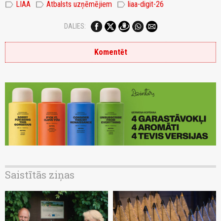
label
label
label
LIAA
Atbalsts uzņēmējiem
liaa-digit-26
DALIES:
Komentēt
Saistītās ziņas