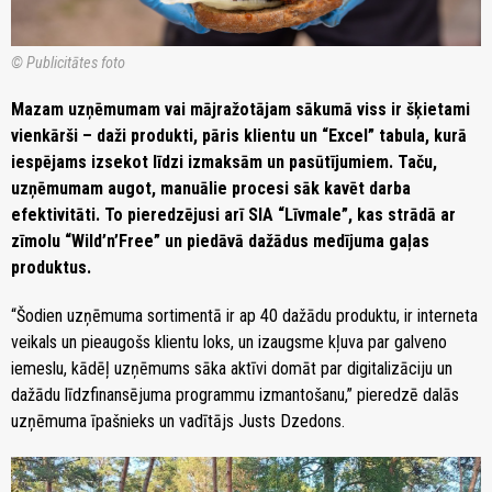
© Publicitātes foto
Mazam uzņēmumam vai mājražotājam sākumā viss ir šķietami
vienkārši – daži produkti, pāris klientu un “Excel” tabula, kurā
iespējams izsekot līdzi izmaksām un pasūtījumiem. Taču,
uzņēmumam augot, manuālie procesi sāk kavēt darba
efektivitāti. To pieredzējusi arī SIA “Līvmale”, kas strādā ar
zīmolu “Wild’n’Free” un piedāvā dažādus medījuma gaļas
produktus.
“Šodien uzņēmuma sortimentā ir ap 40 dažādu produktu, ir interneta
veikals un pieaugošs klientu loks, un izaugsme kļuva par galveno
iemeslu, kādēļ uzņēmums sāka aktīvi domāt par digitalizāciju un
dažādu līdzfinansējuma programmu izmantošanu,” pieredzē dalās
uzņēmuma īpašnieks un vadītājs Justs Dzedons.