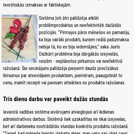
teorētiskās izmaksas ar faktiskajām.
Sistēma ļoti ātri palīdzēja atklāt
problēmproduktus un neefektivitāti dažādās
pozīcijās. “Pirmajos pāris mēnešos es pamanīju,
ka bija vairāki produkti, kuriem reālā pašizmaksa
nebija tā, ko es biju iedomājies,” saka Justs.
Dažkārt problēma bija dārgākās izejvielās,
reizēm - neplānotos pirkumos vai neefektīvā
ražošanā. Šie secinājumi palīdzēja pieņemt daudz precīzākus
lēmumus par atsevišķiem produktiem, piemēram, paaugstināt to
cenu, mainīt recepti vai pavisam atteikties no produkta ražošanas.
Trīs dienu darbu var paveikt dažās stundās
Ieviestā vadības sistēma ievērojami atvieglojusi arī ikdienas
administratīvos darbus. Sistēmā tiek uzskaitītas ne tikai izejvielas,
bet arī darbinieku nostrādātās stundas konkrētu produktu ražošanā.
“Tagad, kad mēneša beigās jāskaita algas, man vairs nav jāiet cauri