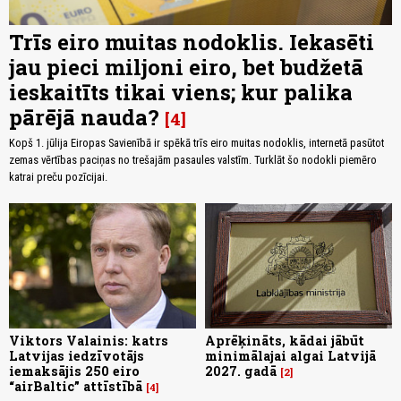
Trīs eiro muitas nodoklis. Iekasēti
jau pieci miljoni eiro, bet budžetā
ieskaitīts tikai viens; kur palika
pārējā nauda?
4
Kopš 1. jūlija Eiropas Savienībā ir spēkā trīs eiro muitas nodoklis, internetā pasūtot
zemas vērtības paciņas no trešajām pasaules valstīm. Turklāt šo nodokli piemēro
katrai preču pozīcijai.
Viktors Valainis: katrs
Aprēķināts, kādai jābūt
Latvijas iedzīvotājs
minimālajai algai Latvijā
iemaksājis 250 eiro
2027. gadā
2
“airBaltic” attīstībā
4