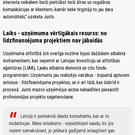
interneta veikaliem bieži pietrūkst tieši ātras un regulāras
komunikācijas ar klientiem, kamēr lielie tirgotāji to jau dara
automātiski,” uzskata Justs.
Laiks - uzņēmuma vērtīgākais resurss: no
līdzfinansējuma projektiem nav jābaidās
Uzņēmuma attīstībā ļoti svarīga nozīme bijusi dažādiem atbalsta
instrumentiem, kas saņemti ar Latvijas Investīciju un attīstības
aģentūras (LIAA), Lauku atbalsta dienesta un citu fondu
programmām. Uzņēmums jau realizējis vairākus - kopumā aptuveni
astoņus - līdzfinansējuma projektus, un ir arī tādi, kas šobrīd ir
procesā. Justs mazos uzņēmējus aicina nebaidīties piesaistīt
profesionāļus projektu sagatavošanai.
Latvijā ir pietiekoši daudz konsultantu, kas ar to
nodarbojas. Mans ieteikums - nepažēlojiet naudu, ko jūs
viņiem samaksāsiet, jo jebkurā gadījumā ietaupīsiet gan