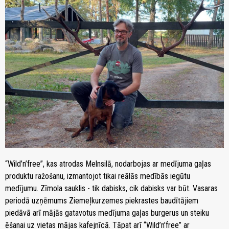
“Wild’n’free”, kas atrodas Melnsilā, nodarbojas ar medījuma gaļas
produktu ražošanu, izmantojot tikai reālās medībās iegūtu
medījumu. Zīmola sauklis - tik dabisks, cik dabisks var būt. Vasaras
periodā uzņēmums Ziemeļkurzemes piekrastes baudītājiem
piedāvā arī mājās gatavotus medījuma gaļas burgerus un steiku
ēšanai uz vietas mājas kafejnīcā. Tāpat arī “Wild’n’free” ar