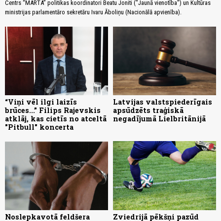
Centrs “MARTA” politikas koordinatori Beatu Joniti ("Jaunā vienotība") un Kultūras
ministrijas parlamentāro sekretāru Ivaru Āboliņu (Nacionālā apvienība).
“Viņi vēl ilgi laizīs
Latvijas valstspiederīgais
brūces...” Filips Rajevskis
apsūdzēts traģiskā
atklāj, kas cietīs no atceltā
negadījumā Lielbritānijā
"Pitbull" koncerta
Noslepkavotā feldšera
Zviedrijā pēkšņi pazūd