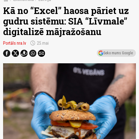
Kā no “Excel” haosa pāriet uz
gudru sistēmu: SIA “Līvmale”
digitalizē mājražošanu
schedule
Portāls nra.lv
25.mai
Seko mums Google