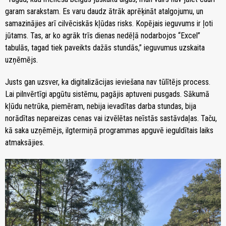
garam sarakstam. Es varu daudz ātrāk aprēķināt atalgojumu, un
samazinājies arī cilvēciskās kļūdas risks. Kopējais ieguvums ir ļoti
jūtams. Tas, ar ko agrāk trīs dienas nedēļā nodarbojos “Excel”
tabulās, tagad tiek paveikts dažās stundās,” ieguvumus uzskaita
uzņēmējs.
Justs gan uzsver, ka digitalizācijas ieviešana nav tūlītējs process.
Lai pilnvērtīgi apgūtu sistēmu, pagājis aptuveni pusgads. Sākumā
kļūdu netrūka, piemēram, nebija ievadītas darba stundas, bija
norādītas nepareizas cenas vai izvēlētas neīstās sastāvdaļas. Taču,
kā saka uzņēmējs, ilgtermiņā programmas apguvē ieguldītais laiks
atmaksājies.