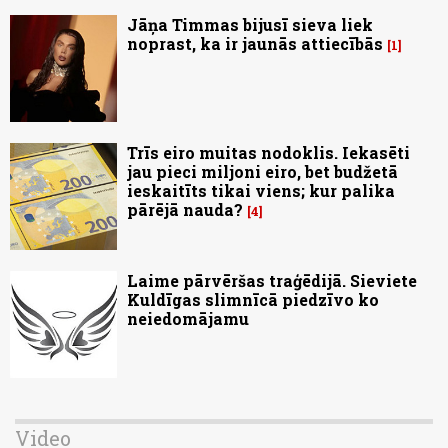
Jāņa Timmas bijusī sieva liek
noprast, ka ir jaunās attiecībās
1
Trīs eiro muitas nodoklis. Iekasēti
jau pieci miljoni eiro, bet budžetā
ieskaitīts tikai viens; kur palika
pārējā nauda?
4
Laime pārvēršas traģēdijā. Sieviete
Kuldīgas slimnīcā piedzīvo ko
neiedomājamu
Video