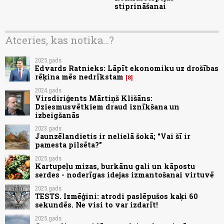
stiprināšanai
Atceries, kas notika...?
2025.gads
Edvards Ratnieks: Lāpīt ekonomiku uz drošības
rēķina mēs nedrīkstam
8
2024.gads
Virsdiriģents Mārtiņš Klišāns:
Dziesmusvētkiem draud iznīkšana un
izbeigšanās
2023.gads
Jaunzēlandietis ir nelielā šokā; "Vai šī ir
pamesta pilsēta?"
2025.gads
Kartupeļu mizas, burkānu gali un kāpostu
serdes - noderīgas idejas izmantošanai virtuvē
2025.gads
TESTS. Izmēģini: atrodi paslēpušos kaķi 60
sekundēs. Ne visi to var izdarīt!
2025.gads