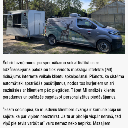
Šobrīd uzņēmums jau sper nākamo soli attīstībā un ar
līdzfinansējuma palīdzību tiek veidots mākslīgā intelekta (MI)
risinājums interneta veikala klientu apkalpošanai. Plānots, ka sistēma
automātiski apstrādās pasūtījumus, nodos tos kurjeriem un arī
sazināsies ar klientiem pēc piegādes. Tāpat MI analizēs klientu
paradumus un palīdzēs sagatavot personalizētus piedāvājumus.
“Esam secinājuši, ka mūsdienu klientiem svarīga ir komunikācija un
sajūta, ka par viņiem neaizmirst. Ja tu ar pircēju vispār nerunā, tad
viņš pie tevis varbūt arī vairs nemaz neko nepirks. Mazajiem