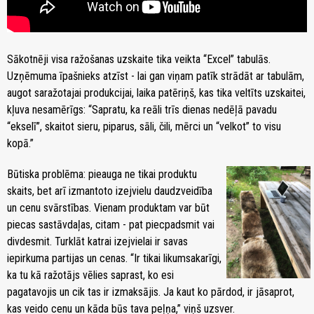
Sākotnēji visa ražošanas uzskaite tika veikta “Excel” tabulās.
Uzņēmuma īpašnieks atzīst - lai gan viņam patīk strādāt ar tabulām,
augot saražotajai produkcijai, laika patēriņš, kas tika veltīts uzskaitei,
kļuva nesamērīgs: “Sapratu, ka reāli trīs dienas nedēļā pavadu
“ekselī”, skaitot sieru, piparus, sāli, čili, mērci un “velkot” to visu
kopā.”
Būtiska problēma: pieauga ne tikai produktu
skaits, bet arī izmantoto izejvielu daudzveidība
un cenu svārstības. Vienam produktam var būt
piecas sastāvdaļas, citam - pat piecpadsmit vai
divdesmit. Turklāt katrai izejvielai ir savas
iepirkuma partijas un cenas. “Ir tikai likumsakarīgi,
ka tu kā ražotājs vēlies saprast, ko esi
pagatavojis un cik tas ir izmaksājis. Ja kaut ko pārdod, ir jāsaprot,
kas veido cenu un kāda būs tava peļņa,” viņš uzsver.