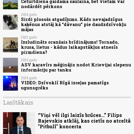
Ceturtdiena gaidāma saulaina, bet vietām var
nodārdēt pērkons
2024.gads
Sirdi plosošs atgadījums. Kāds nevajadzīgus
kaķēnus atstāj kā “dāvanu” pie daudzdzīvokļu
mājas
2023.gads
Izsludināts oranžais brīdinājums! Tornado,
krusa, lietus - kādus laikapstākļus atnesīs
pirmdiena?
2025.gads
ASV karavīrs mēģinājis nodot Krievijai slepenu
informāciju par tanku
2024.gads
VIDEO: Dzīvoklī Rīgā izceļas pamatīgs
ugunsgrēks
Lasītākais
“Viņi vēl ilgi laizīs brūces...” Filips
Rajevskis atklāj, kas cietīs no atceltā
"Pitbull" koncerta