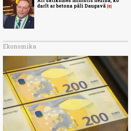
Arī satiksmes ministrs nezina, ko
darīt ar betona pāli Daugavā
8
Ekonomika