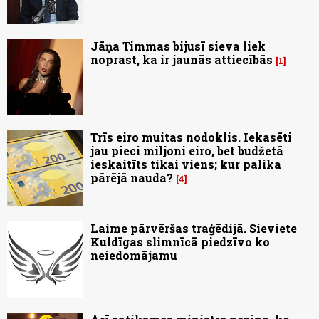
Jāņa Timmas bijusī sieva liek
noprast, ka ir jaunās attiecībās
1
Trīs eiro muitas nodoklis. Iekasēti
jau pieci miljoni eiro, bet budžetā
ieskaitīts tikai viens; kur palika
pārējā nauda?
4
Laime pārvēršas traģēdijā. Sieviete
Kuldīgas slimnīcā piedzīvo ko
neiedomājamu