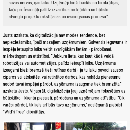
savus nervus, gan laiku. Uzņēmēji bieži baidās no birokrātijas,
taču profesionāļi palīdz izvairīties no kļūdām un būtiski
atvieglo projektu rakstīšanas un iesniegšanas procesu.
Justs uzskata, ka digitalizācija nav modes tendence, bet
nepieciešamība, īpaši mazajiem uzņēmumiem. Galvenais ieguvums ir
iespēja ietaupīto laiku veltīt svarīgākām lietām - pārdošanai,
mārketingam un attīstībai. “Jebkura lieta, kas kaut kādā veidā
robotizējas vai automatizējas, palīdz ietaupīt laiku. Uzņēmuma
izaugsmi bieži bremzē tieši rutīnas darbi - ja tu laiku pavadi sausos
ciparos vai atskaitēs, vai rutinētos darbos, kas nekādu pienesumu
nedod tavai iespējai pārdot, uzņēmuma izaugsme tiek bremzēta,”
uzskata Justs. Viņaprāt, digitalizācija ļauj uzņēmējam fokusēties uz
būtiskāko - klientu piesaisti, pārdošanu un uzņēmuma attīstību. “Cik
varēsi pārdot, tik liels arī būs tavs uzņēmums,” noslēgumā piebilst
“Wild’n’Free” dibinātājs.