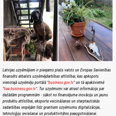
Latvijas uzņēmējiem ir pieejams plašs valsts un Eiropas Savienības
finansēts atbalsts uzņēmējdarbības attīstībai, kas apkopots
vienotajā uzņēmēju portālā "
business.gov.lv
" un tā apakšvietnē
"
liaa.business.gov.lv
". Tur uzņēmumi var atrast informāciju par
dažādām programmām - sākot no finansējuma inovāciju un jaunu
produktu attīstībai, eksporta veicināšanas un starptautiskās
sadarbības iespējām līdz grantiem uzņēmumu digitalizācijai,
tehnoloģiju ieviešanai un produktivitātes paaugstināšanai.