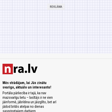
Mēs strādājam, lai Jūs zinātu
svarīgo, aktuālo un interesanto!
Portāla pārliecība ir tajā, ka nav
mazsvarīgu lietu – lasītājs ir ne vien
jāinformē, jābrīdina un jāizglīto, bet arī
jādod brīdis atelpai no dienas
saspringtajiem darbiem.