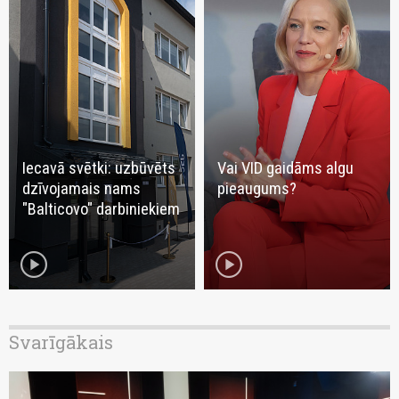
Iecavā svētki: uzbūvēts
Vai VID gaidāms algu
dzīvojamais nams
pieaugums?
"Balticovo" darbiniekiem
play_circle
play_circle
Svarīgākais