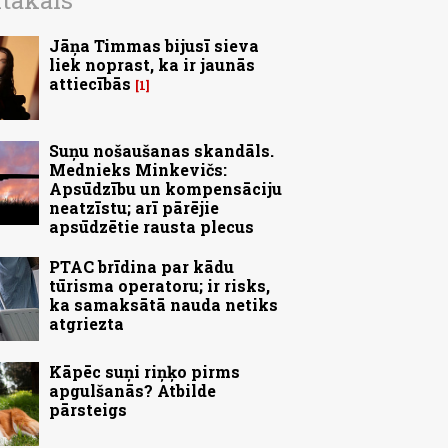
ītākais
Jāņa Timmas bijusī sieva
liek noprast, ka ir jaunās
attiecībās
1
Suņu nošaušanas skandāls.
Mednieks Minkevičs:
Apsūdzību un kompensāciju
neatzīstu; arī pārējie
apsūdzētie rausta plecus
PTAC brīdina par kādu
tūrisma operatoru; ir risks,
ka samaksātā nauda netiks
atgriezta
Kāpēc suņi riņķo pirms
apgulšanās? Atbilde
pārsteigs