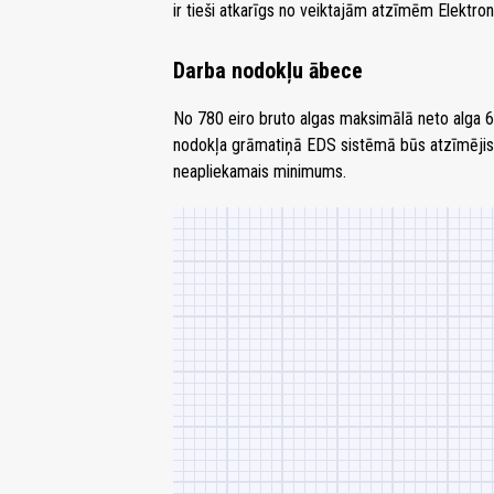
ir tieši atkarīgs no veiktajām atzīmēm Elektro
Darba nodokļu ābece
No 780 eiro bruto algas maksimālā neto alga 66
nodokļa grāmatiņā EDS sistēmā būs atzīmējis 
neapliekamais minimums.