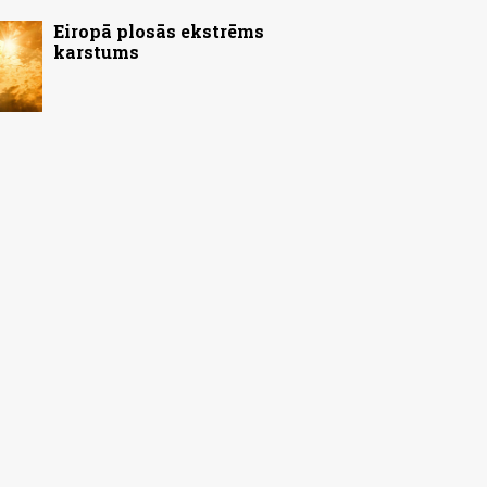
Eiropā plosās ekstrēms
karstums