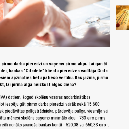
 pirmo darba pieredzi un saņems pirmo algu. Lai gan šī
ādei, bankas "Citadele" klientu pieredzes vadītāja Ginta
šiem apzināties lietu patieso vērtību. Kas jāzina, pirmo
kt, lai pirmā alga neizkūst algas dienā?
NVA) datiem, šogad skolēnu vasaras nodarbinātības
ot iespēju gūt pirmo darba pieredzi vairāk nekā 15 600
ek piedāvātas palīgstrādnieka, pārdevēja palīga, viesmīļa vai
ādātu mēnesi skolēns saņems minimālo algu - 780 eiro pirms
eāli nonāks jaunieša bankas kontā - 520,08 vai 660,33 eiro -,