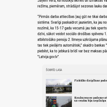
Jāņem vērā, ka nodokļu likmes un izmaksas va
režīma, piemēram, strādājot sezonas lauku da
“Pirmās darba attiecības ļauj gūt ne tikai darba
sistēma. Svarīgi paskaidrot jaunietim, ka jau n
nozīmē, ka 15-17 gadu vecumā jau tiek sperts p
dzīvi, sākot veidot sociālo drošības spilvenu 1
atbilstošāko pensiju 2. līmeņa uzkrājuma plānu. 
tas tiek piešķirts automātiski,” skaidro bankas
piebilst, ka to jebkurā brīdī var bez maksas p
"Latvija.gov.lv".
ŠOBRĪD LASA
Fiskālās disiplīnas pad
Konkurences padome atz
uz cenām bija nepilnīga