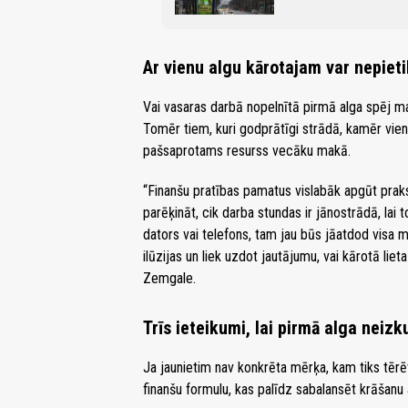
Ar vienu algu kārotajam var nepieti
Vai vasaras darbā nopelnītā pirmā alga spēj ma
Tomēr tiem, kuri godprātīgi strādā, kamēr vien
pašsaprotams resurss vecāku makā.
“Finanšu pratības pamatus vislabāk apgūt praksē
parēķināt, cik darba stundas ir jānostrādā, lai 
dators vai telefons, tam jau būs jāatdod visa m
ilūzijas un liek uzdot jautājumu, vai kārotā lieta
Zemgale.
Trīs ieteikumi, lai pirmā alga neizk
Ja jaunietim nav konkrēta mērķa, kam tiks tērē
finanšu formulu, kas palīdz sabalansēt krāšanu 