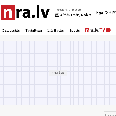
Piektdiena, 7.augusts
+19
Rīgā
redeem
Alfrēds, Fredis, Madars
Dzīvesstils
TautaRunā
LifeHacks
Sports