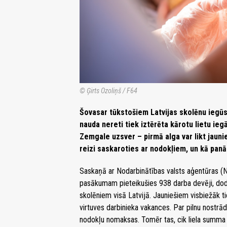
© Ģirts Ozoliņš / F64
Šovasar tūkstošiem Latvijas skolēnu iegūs
nauda nereti tiek iztērēta kārotu lietu ieg
Zemgale uzsver – pirmā alga var likt jaunie
reizi saskaroties ar nodokļiem, un kā panā
Saskaņā ar Nodarbinātības valsts aģentūras (
pasākumam pieteikušies 938 darba devēji, dod
skolēniem visā Latvijā. Jauniešiem visbiežāk ti
virtuves darbinieka vakances. Par pilnu nostr
nodokļu nomaksas. Tomēr tas, cik liela summa r