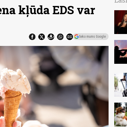
Las
iena kļūda EDS var
Seko mums Google