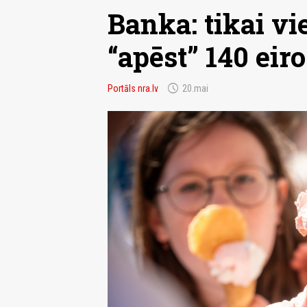
Banka: tikai v
“apēst” 140 eiro
schedule
Portāls nra.lv
20.mai