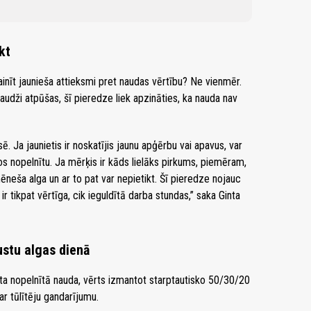
kt
inīt jaunieša attieksmi pret naudas vērtību? Ne vienmēr.
audži atpūšas, šī pieredze liek apzināties, ka nauda nav
. Ja jaunietis ir noskatījis jaunu apģērbu vai apavus, var
tos nopelnītu. Ja mērķis ir kāds lielāks pirkums, piemēram,
ēneša alga un ar to pat var nepietikt. Šī pieredze nojauc
 ir tikpat vērtīga, cik ieguldītā darba stundas,” saka Ginta
ustu algas dienā
ta nopelnītā nauda, vērts izmantot starptautisko 50/30/20
ar tūlītēju gandarījumu.