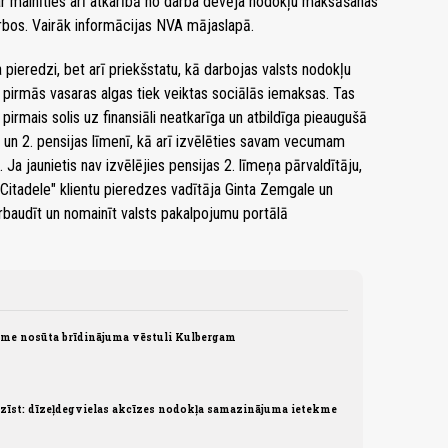
r mainīties arī atkarībā no darba devēja nodokļu maksāšanas
rbos. Vairāk informācijas NVA mājaslapā.
 pieredzi, bet arī priekšstatu, kā darbojas valsts nodokļu
o pirmās vasaras algas tiek veiktas sociālās iemaksas. Tas
irmais solis uz finansiāli neatkarīga un atbildīga pieaugušā
. un 2. pensijas līmenī, kā arī izvēlēties savam vecumam
Ja jaunietis nav izvēlējies pensijas 2. līmeņa pārvaldītāju,
 "Citadele" klientu pieredzes vadītāja Ginta Zemgale un
ārbaudīt un nomainīt valsts pakalpojumu portālā
ome nosūta brīdinājuma vēstuli Kulbergam
īst: dīzeļdegvielas akcīzes nodokļa samazinājuma ietekme