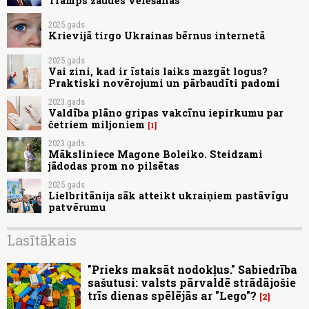
Tramps zaudēs vēlēšanās
2025.gads
Krievijā tirgo Ukrainas bērnus internetā
2025.gads
Vai zini, kad ir īstais laiks mazgāt logus?
Praktiski novērojumi un pārbaudīti padomi
2023.gads
Valdība plāno gripas vakcīnu iepirkumu par
četriem miljoniem
1
2023.gads
Māksliniece Magone Boleiko. Steidzami
jādodas prom no pilsētas
2025.gads
Lielbritānija sāk atteikt ukraiņiem pastāvīgu
patvērumu
Lasītākais
"Prieks maksāt nodokļus." Sabiedrība
sašutusi: valsts pārvaldē strādājošie
trīs dienas spēlējās ar "Lego"?
2