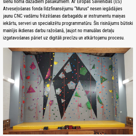
sienu noma dažādiem pasākumiem. Ar Eiropas Savienības (ES)
Atveseļošanas fonda līdzfinansējumu “Murus” nesen iegādājies
jaunu CNC vadāmu frēzēšanas darbagaldu ar instrumentu maiņas
iekārtu, serveri un specializētu programmatūru. Šis risinājums būtiski
mainījis ikdienas darbu ražošanā, ļaujot no manuālas detaļu
izgatavošanas pāriet uz digitāli precīzu un atkārtojamu procesu.