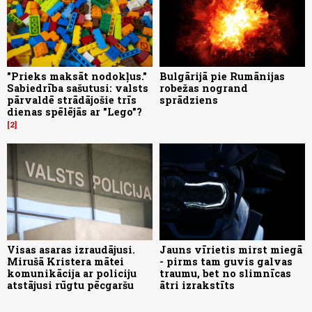
"Prieks maksāt nodokļus."
Bulgārijā pie Rumānijas
Sabiedrība sašutusi: valsts
robežas nogrand
pārvaldē strādājošie trīs
sprādziens
dienas spēlējās ar "Lego"?
2
Visas asaras izraudājusi.
Jauns vīrietis mirst miegā
Mirušā Kristera mātei
- pirms tam guvis galvas
komunikācija ar policiju
traumu, bet no slimnīcas
atstājusi rūgtu pēcgaršu
ātri izrakstīts