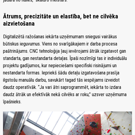
Ātrums, precizitāte un elastība, bet ne cilvēka
aizvietošana
Digitalizētā ražošanas iekārta uzņēmumam sniegusi vairākus
būtiskus ieguvumus. Viens no svarīgākajiem ir darba procesa
paātrinājums. CNC tehnoloģija ļauj ievērojami ātrāk izgatavot gan
standarta, gan nestandarta detaļas. Īpaši nozīmīgi tas ir individuālu
projektu gadījumos, kur nepieciešami specifiski risinājumi un
nestandarta formas. Iepriekš šādu detaļu izgatavošana prasīja
ilgstošu manuālu darbu, savukārt tagad tās iespējams izveidot
daudz operatīvāk. “Ja vari ātri saprogrammēt, iekārta to izdara
daudz ātrāk un efektīvāk nekā cilvēks ar roku,” uzsver uzņēmuma
īpašnieks.