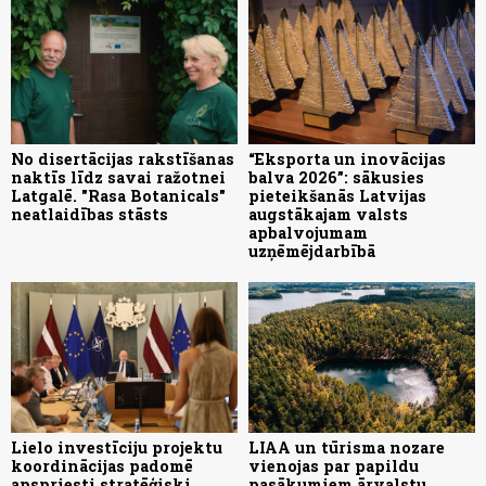
No disertācijas rakstīšanas
“Eksporta un inovācijas
naktīs līdz savai ražotnei
balva 2026”: sākusies
Latgalē. "Rasa Botanicals"
pieteikšanās Latvijas
neatlaidības stāsts
augstākajam valsts
apbalvojumam
uzņēmējdarbībā
Lielo investīciju projektu
LIAA un tūrisma nozare
koordinācijas padomē
vienojas par papildu
apspriesti stratēģiski
pasākumiem ārvalstu