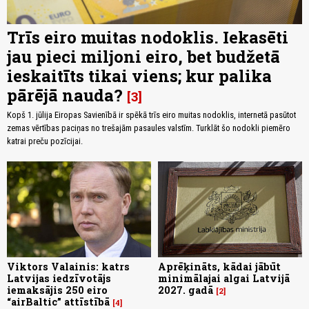
Trīs eiro muitas nodoklis. Iekasēti
jau pieci miljoni eiro, bet budžetā
ieskaitīts tikai viens; kur palika
pārējā nauda?
3
Kopš 1. jūlija Eiropas Savienībā ir spēkā trīs eiro muitas nodoklis, internetā pasūtot
zemas vērtības paciņas no trešajām pasaules valstīm. Turklāt šo nodokli piemēro
katrai preču pozīcijai.
Viktors Valainis: katrs
Aprēķināts, kādai jābūt
Latvijas iedzīvotājs
minimālajai algai Latvijā
iemaksājis 250 eiro
2027. gadā
2
“airBaltic” attīstībā
4