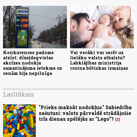
Konkurences padome
Vai vecāki var cerēt uz
atzīst: dīzeļdegvielas
lielāku valsts atbalstu?
akcīzes nodokļa
Labklājības ministrija
samazinājuma ietekme uz
rosina būtiskas izmaiņas
cenām bija nepilnīga
Lasītākais
"Prieks maksāt nodokļus." Sabiedrība
sašutusi: valsts pārvaldē strādājošie
trīs dienas spēlējās ar "Lego"?
2