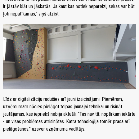
ir jāstāv klāt un jāskatās. Ja kaut kas notiek nepareizi, sekas var būt
ļoti nepatīkamas,” viņš atzīst.
Līdz ar digitalizāciju radušies arī jauni izaicinājumi. Piemēram,
uzņēmumam nācies pielāgot telpas jaunajai tehnikai un risināt
jautājumus, kas iepriekš nebija aktuāli. “Tas nav tā: nopērkam iekārtu
- un visas problēmas atrisinātas. Katra tehnoloģija tomēr prasa arī
pielāgošanos,” uzsver uzņēmuma vadītājs.