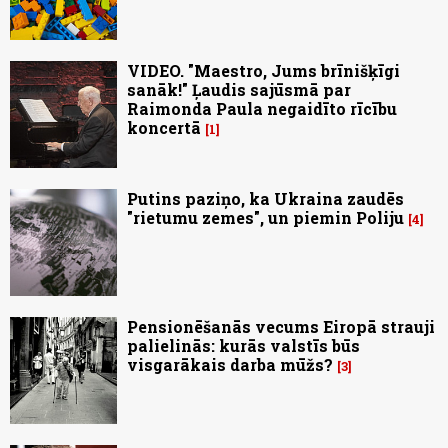
VIDEO. "Maestro, Jums brīnišķīgi
sanāk!" Ļaudis sajūsmā par
Raimonda Paula negaidīto rīcību
koncertā
1
Putins paziņo, ka Ukraina zaudēs
"rietumu zemes", un piemin Poliju
4
Pensionēšanās vecums Eiropā strauji
palielinās: kurās valstīs būs
visgarākais darba mūžs?
3