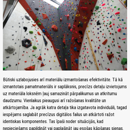
Būtiski uzlabojusies arī materiālu izmantošanas efektivitāte. Tā kā
izmantotais pamatmateriāls ir saplāksnis, precīzs detaļu izvietojums
uz materiāla loksnēm ļauj samazināt pārpalikumus un atkritumu
daudzumu. Vienlaikus pieaugusi arī ražošanas kvalitāte un
atkārtojamība. Ja agrāk katra detaļa tika izgatavota individuāli, tagad
iespējams saglabāt precīzus digitālos failus un atkārtoti ražot
identiskas komponentes. Tas īpaši noder situācijās, kad
nepieciešams papildināt vai paplašināt jau esošas kāpšanas sienas.