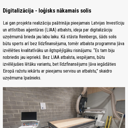
Digitalizācija - loģisks nākamais solis
Lai gan projekta realizāciju paātrināja pieejamais Latvijas Investīciju
un attīstības aģentūras (LIAA) atbalsts, ideja par digitalizāciju
uzņēmumā brieda jau labu laiku. Kā stāsta Reinbergs, šāds solis
būtu sperts arī bez līdzfinansējuma, tomēr atbalsta programma ļāva
izvēlēties kvalitatīvāku un ilgtspējīgāku risinājumu. “Es tam biju
nobriedis jau iepriekš. Bez LIAA atbalsta, iespējams, būtu
izvēlējušies lētāku variantu, bet līdzfinansējums ļāva iegādāties
Eiropā ražotu iekārtu ar pieejamu servisu un atbalstu,” skaidro
uzņēmuma īpašnieks.