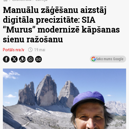
Manuālu zāģēšanu aizstāj
digitāla precizitāte: SIA
“Murus” modernizē kāpšanas
sienu ražošanu
schedule
Portāls nra.lv
19.mai
Seko mums Google