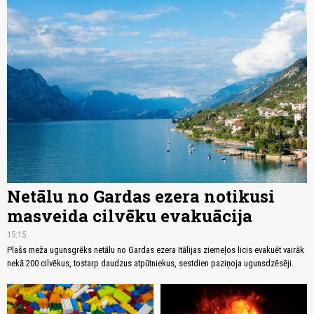
Netālu no Gardas ezera notikusi
masveida cilvēku evakuācija
15:15
Plašs meža ugunsgrēks netālu no Gardas ezera Itālijas ziemeļos licis evakuēt vairāk
nekā 200 cilvēkus, tostarp daudzus atpūtniekus, sestdien paziņoja ugunsdzēsēji.