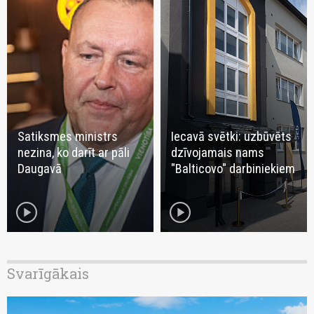
Satiksmes ministrs
Iecavā svētki: uzbūvēts
nezina, ko darīt ar pāli
dzīvojamais nams
Daugavā
"Balticovo" darbiniekiem
play_circle
play_circle
Svarīgākais