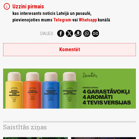
info
Uzzini pirmais
kas interesants noticis Latvijā un pasaulē,
pievienojoties mums
Telegram
vai
Whatsapp
kanālā
DALIES:
Komentēt
Saistītās ziņas