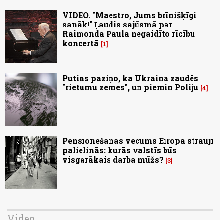
VIDEO. "Maestro, Jums brīnišķīgi
sanāk!" Ļaudis sajūsmā par
Raimonda Paula negaidīto rīcību
koncertā
1
Putins paziņo, ka Ukraina zaudēs
"rietumu zemes", un piemin Poliju
4
Pensionēšanās vecums Eiropā strauji
palielinās: kurās valstīs būs
visgarākais darba mūžs?
3
Video