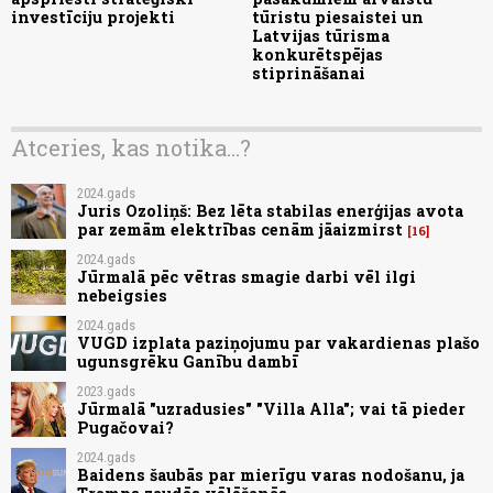
investīciju projekti
tūristu piesaistei un
Latvijas tūrisma
konkurētspējas
stiprināšanai
Atceries, kas notika...?
2024.gads
Juris Ozoliņš: Bez lēta stabilas enerģijas avota
par zemām elektrības cenām jāaizmirst
16
2024.gads
Jūrmalā pēc vētras smagie darbi vēl ilgi
nebeigsies
2024.gads
VUGD izplata paziņojumu par vakardienas plašo
ugunsgrēku Ganību dambī
2023.gads
Jūrmalā "uzradusies" "Villa Alla"; vai tā pieder
Pugačovai?
2024.gads
Baidens šaubās par mierīgu varas nodošanu, ja