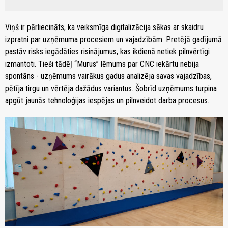
Viņš ir pārliecināts, ka veiksmīga digitalizācija sākas ar skaidru
izpratni par uzņēmuma procesiem un vajadzībām. Pretējā gadījumā
pastāv risks iegādāties risinājumus, kas ikdienā netiek pilnvērtīgi
izmantoti. Tieši tādēļ “Murus” lēmums par CNC iekārtu nebija
spontāns - uzņēmums vairākus gadus analizēja savas vajadzības,
pētīja tirgu un vērtēja dažādus variantus. Šobrīd uzņēmums turpina
apgūt jaunās tehnoloģijas iespējas un pilnveidot darba procesus.