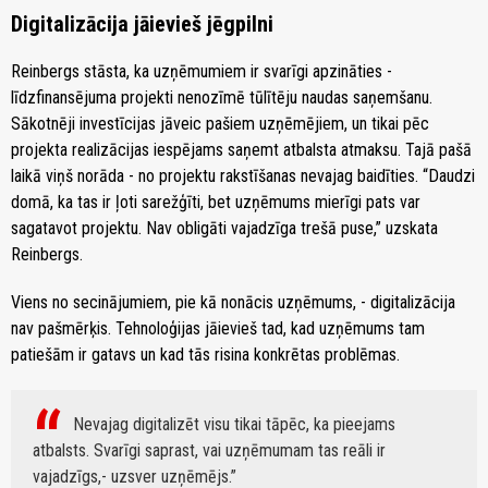
Digitalizācija jāievieš jēgpilni
Reinbergs stāsta, ka uzņēmumiem ir svarīgi apzināties -
līdzfinansējuma projekti nenozīmē tūlītēju naudas saņemšanu.
Sākotnēji investīcijas jāveic pašiem uzņēmējiem, un tikai pēc
projekta realizācijas iespējams saņemt atbalsta atmaksu. Tajā pašā
laikā viņš norāda - no projektu rakstīšanas nevajag baidīties. “Daudzi
domā, ka tas ir ļoti sarežģīti, bet uzņēmums mierīgi pats var
sagatavot projektu. Nav obligāti vajadzīga trešā puse,” uzskata
Reinbergs.
Viens no secinājumiem, pie kā nonācis uzņēmums, - digitalizācija
nav pašmērķis. Tehnoloģijas jāievieš tad, kad uzņēmums tam
patiešām ir gatavs un kad tās risina konkrētas problēmas.
Nevajag digitalizēt visu tikai tāpēc, ka pieejams
atbalsts. Svarīgi saprast, vai uzņēmumam tas reāli ir
vajadzīgs,- uzsver uzņēmējs.