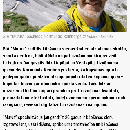
SIA "Murus" īpašnieks Normunds Reinbergs
© Publicitātes foto
SIA “Murus” radītās kāpšanas sienas šodien atrodamas skolās,
sporta centros, bibliotēkās un pat uzņēmumu birojos visā
Latvijā no Daugavpils līdz Liepājai un Ventspilij. Uzņēmuma
īpašnieks Normunds Reinbergs stāsta, ka kāpšanas sports
pēdējos gados piedzīvo strauju popularitātes kāpumu, īpaši –
kopš tas kļuvis par olimpisko sporta veidu. Taču līdz ar
nozares attīstību aug arī prasības pret ražošanas kvalitāti,
precizitāti un efektivitāti, tādēļ uzņēmums spēris nākamo soli
izaugsmē, ieviešot digitalizētu ražošanas risinājumu.
“Murus” specializācija jau gandrīz 20 gadus ir kāpšanas sienu
izgatavošana, uzstādīšana, aprīkojuma tirdzniecība un kāpšanas