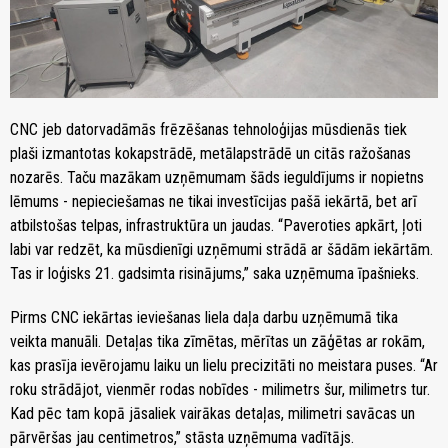
CNC jeb datorvadāmās frēzēšanas tehnoloģijas mūsdienās tiek
plaši izmantotas kokapstrādē, metālapstrādē un citās ražošanas
nozarēs. Taču mazākam uzņēmumam šāds ieguldījums ir nopietns
lēmums - nepieciešamas ne tikai investīcijas pašā iekārtā, bet arī
atbilstošas telpas, infrastruktūra un jaudas. “Paveroties apkārt, ļoti
labi var redzēt, ka mūsdienīgi uzņēmumi strādā ar šādām iekārtām.
Tas ir loģisks 21. gadsimta risinājums,” saka uzņēmuma īpašnieks.
Pirms CNC iekārtas ieviešanas liela daļa darbu uzņēmumā tika
veikta manuāli. Detaļas tika zīmētas, mērītas un zāģētas ar rokām,
kas prasīja ievērojamu laiku un lielu precizitāti no meistara puses. “Ar
roku strādājot, vienmēr rodas nobīdes - milimetrs šur, milimetrs tur.
Kad pēc tam kopā jāsaliek vairākas detaļas, milimetri savācas un
pārvēršas jau centimetros,” stāsta uzņēmuma vadītājs.