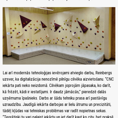
Lai arī modernās tehnoloģijas ievērojami atvieglo darbu, Reinbergs
uzsver, ka digitalizācija nenozīmē pilnīgu cilvēka aizvietošanu. “CNC
iekārta pati neko neizdomā. Cilvēkam joprojām jāpasaka, ko darīt,
kā frēzēt, kādi ir iestatījumi. Ir daudz jāmācās,” pieredzē dalās
uzņēmuma īpašnieks. Darbs ar šādu tehniku prasa arī pastāvīgu
uzraudzību. Jaudīgā iekārta darbojas ar lielu ātrumu un precizitāti,
tādēļ kļūdas vai tehniskas problēmas var radīt nopietnas sekas.
“Teorētiski tu vari palaist iekārtu un iet darīt kaut ko citu, bet praksē