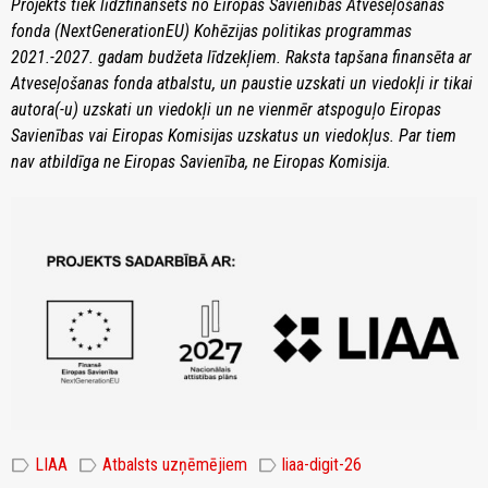
Projekts tiek līdzfinansēts no Eiropas Savienības Atveseļošanas
fonda (NextGenerationEU) Kohēzijas politikas programmas
2021.-2027. gadam budžeta līdzekļiem. Raksta tapšana finansēta ar
Atveseļošanas fonda atbalstu, un paustie uzskati un viedokļi ir tikai
autora(-u) uzskati un viedokļi un ne vienmēr atspoguļo Eiropas
Savienības vai Eiropas Komisijas uzskatus un viedokļus. Par tiem
nav atbildīga ne Eiropas Savienība, ne Eiropas Komisija.
label
label
label
LIAA
Atbalsts uzņēmējiem
liaa-digit-26