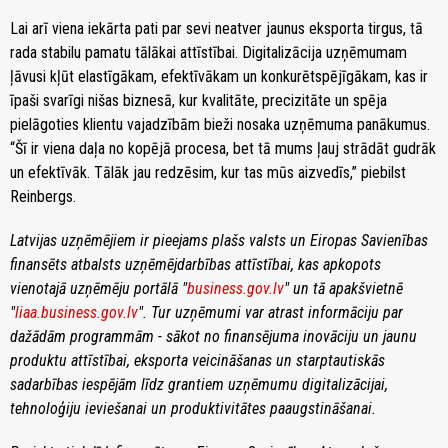
Lai arī viena iekārta pati par sevi neatver jaunus eksporta tirgus, tā
rada stabilu pamatu tālākai attīstībai. Digitalizācija uzņēmumam
ļāvusi kļūt elastīgākam, efektīvākam un konkurētspējīgākam, kas ir
īpaši svarīgi nišas biznesā, kur kvalitāte, precizitāte un spēja
pielāgoties klientu vajadzībām bieži nosaka uzņēmuma panākumus.
“Šī ir viena daļa no kopējā procesa, bet tā mums ļauj strādāt gudrāk
un efektīvāk. Tālāk jau redzēsim, kur tas mūs aizvedīs,” piebilst
Reinbergs.
Latvijas uzņēmējiem ir pieejams plašs valsts un Eiropas Savienības
finansēts atbalsts uzņēmējdarbības attīstībai, kas apkopots
vienotajā uzņēmēju portālā "
business.gov.lv
" un tā apakšvietnē
"
liaa.business.gov.lv
". Tur uzņēmumi var atrast informāciju par
dažādām programmām - sākot no finansējuma inovāciju un jaunu
produktu attīstībai, eksporta veicināšanas un starptautiskās
sadarbības iespējām līdz grantiem uzņēmumu digitalizācijai,
tehnoloģiju ieviešanai un produktivitātes paaugstināšanai.