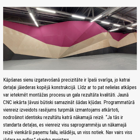
Kāpšanas sienu izgatavošanā precizitāte ir īpaši svarīga, jo katrai
detaļai jāiederas kopējā konstrukcijā. Līdz ar to pat nelielas atkāpes
var ietekmēt montāžas procesu un gala rezultāta kvalitāti. Jaunā
CNC iekārta ļāvusi būtiski samazināt šādas kļūdas. Programmatūrā
vienreiz izveidots rasējums turpmāk izmantojams atkārtoti,
nodrošinot identisku rezultātu katrā nākamajā reizē. “Ja tās ir
standarta detaļas, es vienreiz visu saprogrammēju un nākamajā
reizē vienkārši paņemu failu, ielādēju, un viss notiek. Nav vairs viss
jādara no nulles,” skaidro meistars.