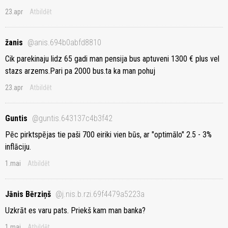
23.apr
Atbildēt
žanis
@anis.694b0abfd8810
Cik parekinaju lidz 65 gadi man pensija bus aptuveni 1300 € plus vel
stazs arzems.Pari pa 2000 bus.ta ka man pohuj
23.apr
Atbildēt
Guntis
@guntis.643137c4b3f42
Pēc pirktspējas tie paši 700 eiriki vien būs, ar "optimālo" 2.5 - 3%
inflāciju.
1.mai
Atbildēt
Jānis Bērziņš
@j.nis.b.rzi.69f4479a5223a
Uzkrāt es varu pats. Priekš kam man banka?
1.mai
Atbildēt