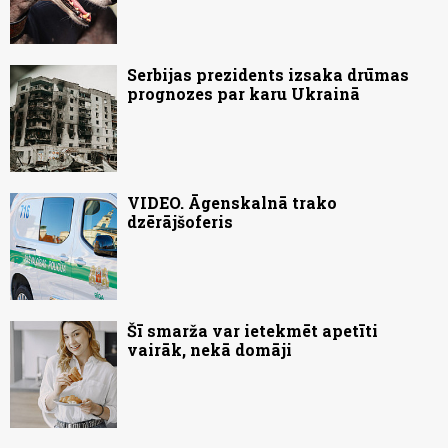
Serbijas prezidents izsaka drūmas
prognozes par karu Ukrainā
VIDEO. Āgenskalnā trako
dzērājšoferis
Šī smarža var ietekmēt apetīti
vairāk, nekā domāji