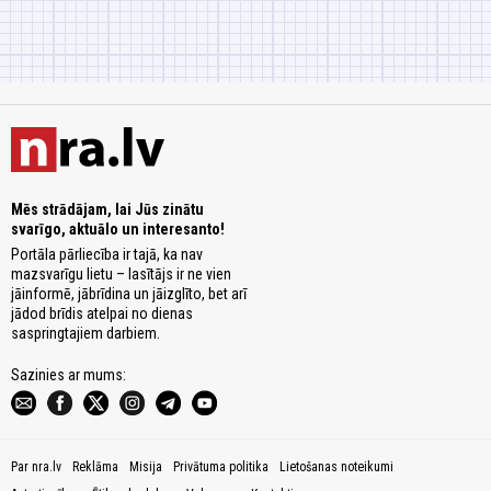
Mēs strādājam, lai Jūs zinātu
svarīgo, aktuālo un interesanto!
Portāla pārliecība ir tajā, ka nav
mazsvarīgu lietu – lasītājs ir ne vien
jāinformē, jābrīdina un jāizglīto, bet arī
jādod brīdis atelpai no dienas
saspringtajiem darbiem.
Sazinies ar mums:
Par nra.lv
Reklāma
Misija
Privātuma politika
Lietošanas noteikumi