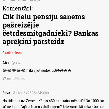
Komentāri:
Cik lielu pensiju saņems
pašreizējie
četrdesmitgadnieki? Bankas
aprēķini pārsteidz
Skatīt rakstu
Aiva
@aiva
😂😂😂😂😂maksājiet nodokļus!🤣🤣🤣🤣
23.apr
Atbildēt
Silva
@silva.647596e349680
Nolaidieties uz Zemes! Kādus 430 eiro katru mēnesi?! No 1000, ko
arī ne katrs šajā brīnumu valstī saņem? Ieteikums, kā saka - bomba!