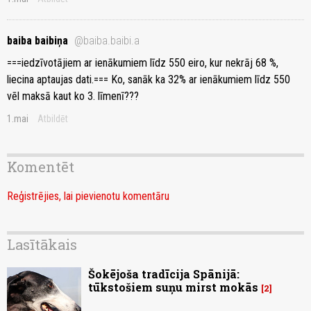
baiba baibiņa
@baiba.baibi.a
===iedzīvotājiem ar ienākumiem līdz 550 eiro, kur nekrāj 68 %,
liecina aptaujas dati.=== Ko, sanāk ka 32% ar ienākumiem līdz 550
vēl maksā kaut ko 3. līmenī???
1.mai
Atbildēt
Komentēt
Reģistrējies, lai pievienotu komentāru
Lasītākais
Šokējoša tradīcija Spānijā:
tūkstošiem suņu mirst mokās
2