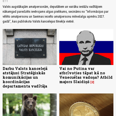
8:11
Valsts augstākajām amatpersonām, deputātiem un vairāku iestāžu vadītājiem
nākamgad paredzēts ievērojams algas pielikums, secināms no "Informācijas par
vēlēto amatpersonu un Saeimas iecelto amatpersonu mēnešalgu apmēru 2027.
gadā", kas publiskota Valsts kancelejas tīmekļa vietnē.
Darbu Valsts kancelejā
Vai no Putina var
atstājusi Stratēģiskās
atbrīvoties tāpat kā no
komunikācijas un
Venecuēlas vadoņa? Atbild
koordinācijas
majors Slaidiņš
2
departamenta vadītāja