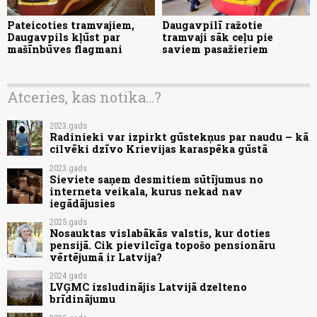
Pateicoties tramvajiem,
Daugavpilī ražotie
Daugavpils kļūst par
tramvaji sāk ceļu pie
mašīnbūves flagmani
saviem pasažieriem
Atceries, kas notika...?
2023.gads
Radinieki var izpirkt gūstekņus par naudu – kā
cilvēki dzīvo Krievijas karaspēka gūstā
2023.gads
Sieviete saņem desmitiem sūtījumus no
interneta veikala, kurus nekad nav
iegādājusies
2025.gads
Nosauktas vislabākās valstis, kur doties
pensijā. Cik pievilcīga topošo pensionāru
vērtējumā ir Latvija?
2024.gads
LVĢMC izsludinājis Latvijā dzelteno
brīdinājumu