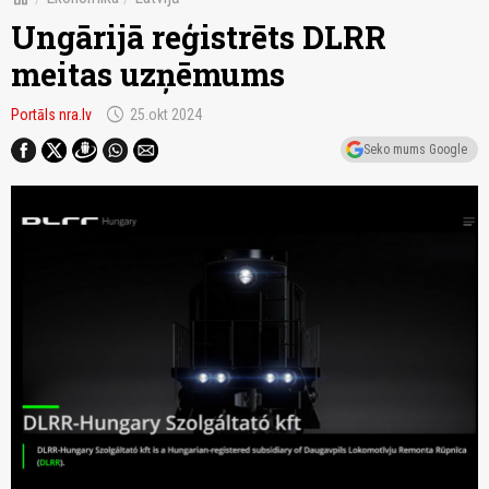
Ungārijā reģistrēts DLRR
meitas uzņēmums
schedule
Portāls nra.lv
25.okt 2024
Seko mums Google