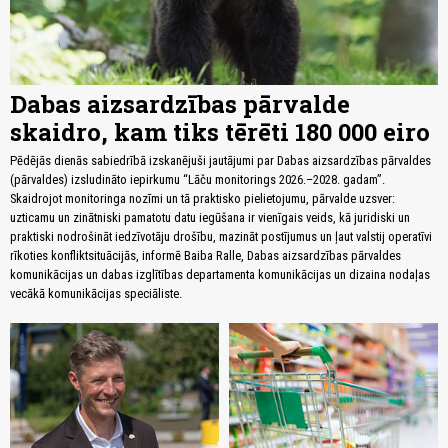
Dabas aizsardzības pārvalde
skaidro, kam tiks tērēti 180 000 eiro
Pēdējās dienās sabiedrībā izskanējuši jautājumi par Dabas aizsardzības pārvaldes
(pārvaldes) izsludināto iepirkumu “Lāču monitorings 2026.–2028. gadam”.
Skaidrojot monitoringa nozīmi un tā praktisko pielietojumu, pārvalde uzsver:
uzticamu un zinātniski pamatotu datu iegūšana ir vienīgais veids, kā juridiski un
praktiski nodrošināt iedzīvotāju drošību, mazināt postījumus un ļaut valstij operatīvi
rīkoties konfliktsituācijās, informē Baiba Ralle, Dabas aizsardzības pārvaldes
komunikācijas un dabas izglītības departamenta komunikācijas un dizaina nodaļas
vecākā komunikācijas speciāliste.