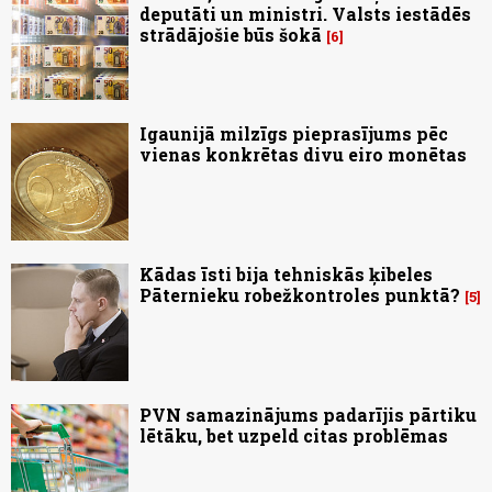
deputāti un ministri. Valsts iestādēs
strādājošie būs šokā
6
Igaunijā milzīgs pieprasījums pēc
vienas konkrētas divu eiro monētas
Kādas īsti bija tehniskās ķibeles
Pāternieku robežkontroles punktā?
5
PVN samazinājums padarījis pārtiku
lētāku, bet uzpeld citas problēmas