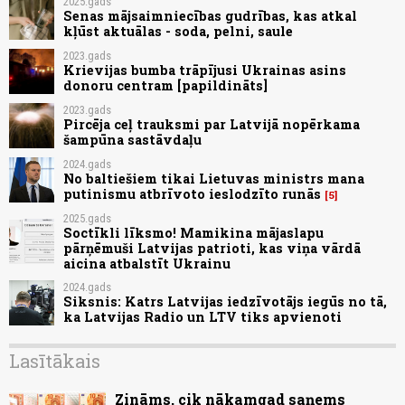
2025.gads
Senas mājsaimniecības gudrības, kas atkal
kļūst aktuālas - soda, pelni, saule
2023.gads
Krievijas bumba trāpījusi Ukrainas asins
donoru centram [papildināts]
2023.gads
Pircēja ceļ trauksmi par Latvijā nopērkama
šampūna sastāvdaļu
2024.gads
No baltiešiem tikai Lietuvas ministrs mana
putinismu atbrīvoto ieslodzīto runās
5
2025.gads
Soctīkli līksmo! Mamikina mājaslapu
pārņēmuši Latvijas patrioti, kas viņa vārdā
aicina atbalstīt Ukrainu
2024.gads
Siksnis: Katrs Latvijas iedzīvotājs iegūs no tā,
ka Latvijas Radio un LTV tiks apvienoti
Lasītākais
Zināms, cik nākamgad saņems