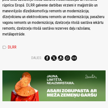
rūpnīca Eiropā. DLRR galvenie darbības virzieni ir maģistrālo un
manevrējošo dīzeļlokomotīvju remonts un modernizācija;
dīzeļvilcienu un elektrovilcienu remonts un modernizācija; pasažieru
vagonu remonts un modernizācija; dzelzceļa ritošā sastāva iekārtu
remonts; dzelzceļa ritošā sastāva rezerves daļu ražošana;
metālapstrāde.
label
DLRR
DALIES: