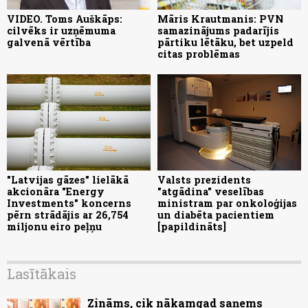
VIDEO. Toms Auškāps:
Māris Krautmanis: PVN
cilvēks ir uzņēmuma
samazinājums padarījis
galvenā vērtība
pārtiku lētāku, bet uzpeld
citas problēmas
"Latvijas gāzes" lielākā
Valsts prezidents
akcionāra "Energy
"atgādina" veselības
Investments" koncerns
ministram par onkoloģijas
pērn strādājis ar 26,754
un diabēta pacientiem
miljonu eiro peļņu
[papildināts]
Lasītākais
Zināms, cik nākamgad saņems