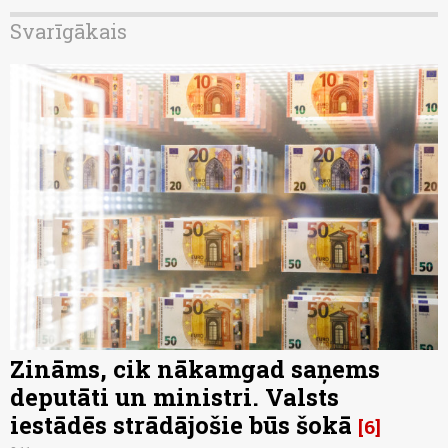
Svarīgākais
Zināms, cik nākamgad saņems
deputāti un ministri. Valsts
iestādēs strādājošie būs šokā
6