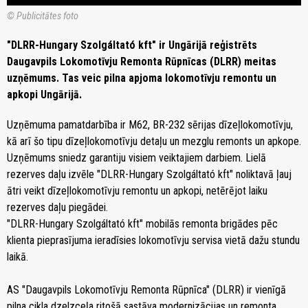
© Publicitātes foto
"DLRR-Hungary Szolgáltató kft" ir Ungārijā reģistrēts
Daugavpils Lokomotīvju Remonta Rūpnīcas (DLRR) meitas
uzņēmums. Tas veic pilna apjoma lokomotīvju remontu un
apkopi Ungārijā.
Uzņēmuma pamatdarbība ir M62, BR-232 sērijas dīzeļlokomotīvju,
kā arī šo tipu dīzeļlokomotīvju detaļu un mezglu remonts un apkope.
Uzņēmums sniedz garantiju visiem veiktajiem darbiem. Lielā
rezerves daļu izvēle "DLRR-Hungary Szolgáltató kft" noliktavā ļauj
ātri veikt dīzeļlokomotīvju remontu un apkopi, netērējot laiku
rezerves daļu piegādei.
"DLRR-Hungary Szolgáltató kft" mobilās remonta brigādes pēc
klienta pieprasījuma ieradīsies lokomotīvju servisa vietā dažu stundu
laikā.
AS "Daugavpils Lokomotīvju Remonta Rūpnīca" (DLRR) ir vienīgā
pilna cikla dzelzceļa ritošā sastāva modernizācijas un remonta