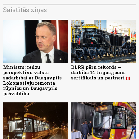
Saistītās ziņas
Ministrs: redzu
DLRR pērn rekords –
perspektīvu valsts
darbība 14 tirgos, jauns
sadarbībai ar Daugavpils
sertifikāts un partneri
1
Lokomotīvju remonta
rūpnīcu un Daugavpils
pašvaldību