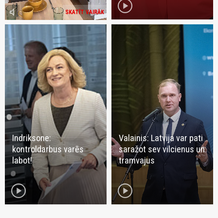
play_circle
volume_mute
SKATĪT VAIRĀK
Indriksone:
Valainis: Latvija var pati
kontroldarbus varēs
saražot sev vilcienus un
labot!
tramvajus
play_circle
play_circle