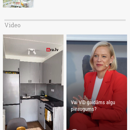
Video
Vai VID gaidāms algu
pieaugums?