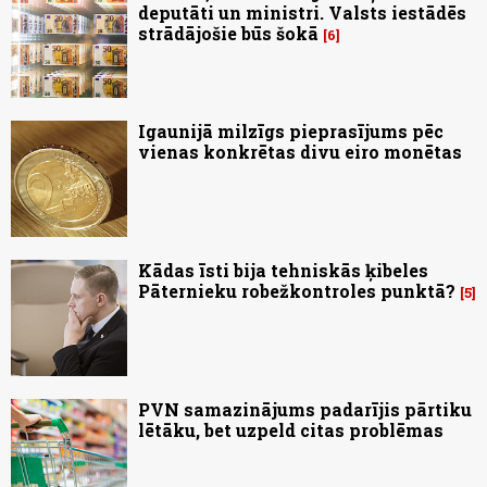
deputāti un ministri. Valsts iestādēs
strādājošie būs šokā
6
Igaunijā milzīgs pieprasījums pēc
vienas konkrētas divu eiro monētas
Kādas īsti bija tehniskās ķibeles
Pāternieku robežkontroles punktā?
5
PVN samazinājums padarījis pārtiku
lētāku, bet uzpeld citas problēmas