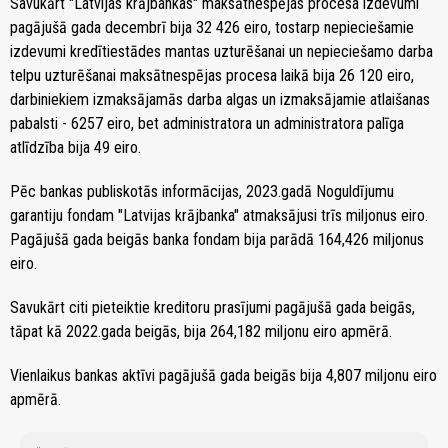
Savukārt "Latvijas krājbankas" maksātnespējas procesa izdevumi
pagājušā gada decembrī bija 32 426 eiro, tostarp nepieciešamie
izdevumi kredītiestādes mantas uzturēšanai un nepieciešamo darba
telpu uzturēšanai maksātnespējas procesa laikā bija 26 120 eiro,
darbiniekiem izmaksājamās darba algas un izmaksājamie atlaišanas
pabalsti - 6257 eiro, bet administratora un administratora palīga
atlīdzība bija 49 eiro.
Pēc bankas publiskotās informācijas, 2023.gadā Noguldījumu
garantiju fondam "Latvijas krājbanka" atmaksājusi trīs miljonus eiro.
Pagājušā gada beigās banka fondam bija parādā 164,426 miljonus
eiro.
Savukārt citi pieteiktie kreditoru prasījumi pagājušā gada beigās,
tāpat kā 2022.gada beigās, bija 264,182 miljonu eiro apmērā.
Vienlaikus bankas aktīvi pagājušā gada beigās bija 4,807 miljonu eiro
apmērā.