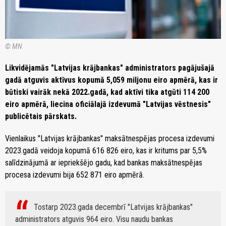
© MN
Likvidējamās "Latvijas krājbankas" administrators pagājušajā
gadā atguvis aktīvus kopumā 5,059 miljonu eiro apmērā, kas ir
būtiski vairāk nekā 2022.gadā, kad aktīvi tika atgūti 114 200
eiro apmērā, liecina oficiālajā izdevumā "Latvijas vēstnesis"
publicētais pārskats.
Vienlaikus "Latvijas krājbankas" maksātnespējas procesa izdevumi
2023.gadā veidoja kopumā 616 826 eiro, kas ir kritums par 5,5%
salīdzinājumā ar iepriekšējo gadu, kad bankas maksātnespējas
procesa izdevumi bija 652 871 eiro apmērā.
Tostarp 2023.gada decembrī "Latvijas krājbankas"
administrators atguvis 964 eiro. Visu naudu bankas