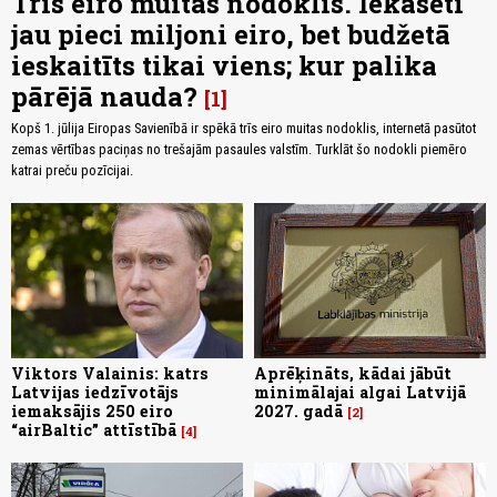
Trīs eiro muitas nodoklis. Iekasēti
jau pieci miljoni eiro, bet budžetā
ieskaitīts tikai viens; kur palika
pārējā nauda?
1
Kopš 1. jūlija Eiropas Savienībā ir spēkā trīs eiro muitas nodoklis, internetā pasūtot
zemas vērtības paciņas no trešajām pasaules valstīm. Turklāt šo nodokli piemēro
katrai preču pozīcijai.
Viktors Valainis: katrs
Aprēķināts, kādai jābūt
Latvijas iedzīvotājs
minimālajai algai Latvijā
iemaksājis 250 eiro
2027. gadā
2
“airBaltic” attīstībā
4