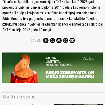
Finanšu un kapitāla tirgus komisijas (FKTK), kas kopš 2023.gada
pievienota Latvijas Bankai, padome 2011.gada 21.novembrī nolēma
apturēt "Latvijas krājbankas" visu finanšu pakalpojumu sniegšanu.
Šāds lēmums tika pieņemts, pamatojoties uz konstatēto līdzekļu
iztrūkumu bankā. "Latvijas krājbankai" licenci kredītiestādes darbībai
FKTK anulēja 2012.gada 10.maijā.
DALIES:
Saistītās ziņas