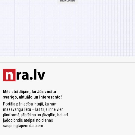
Mēs strādājam, lai Jūs zinātu
svarīgo, aktuālo un interesanto!
Portāla pārliecība ir tajā, ka nav
mazsvarīgu lietu – lasītājs ir ne vien
jāinformē, jābrīdina un jāizglīto, bet arī
jādod brīdis atelpai no dienas
saspringtajiem darbiem.