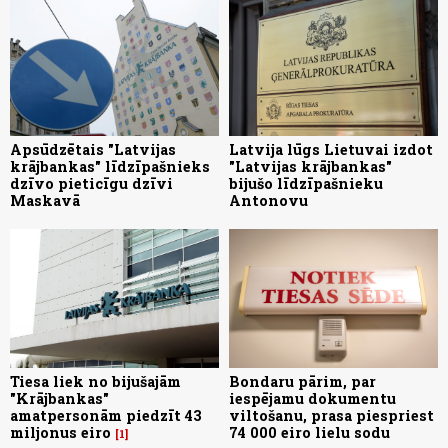
Apsūdzētais "Latvijas
Latvija lūgs Lietuvai izdot
krājbankas" līdzīpašnieks
"Latvijas krājbankas"
dzīvo pieticīgu dzīvi
bijušo līdzīpašnieku
Maskavā
Antonovu
Tiesa liek no bijušajām
Bondaru pārim, par
"Krājbankas"
iespējamu dokumentu
amatpersonām piedzīt 43
viltošanu, prasa piespriest
miljonus eiro
74 000 eiro lielu sodu
1