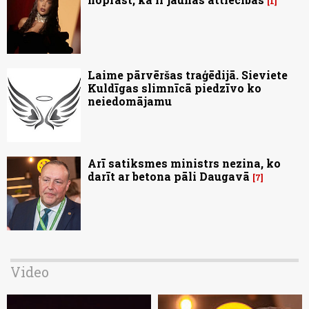
1
Laime pārvēršas traģēdijā. Sieviete
Kuldīgas slimnīcā piedzīvo ko
neiedomājamu
Arī satiksmes ministrs nezina, ko
darīt ar betona pāli Daugavā
7
Video