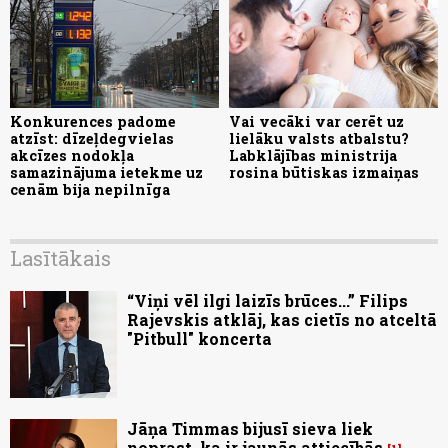
Konkurences padome
Vai vecāki var cerēt uz
atzīst: dīzeļdegvielas
lielāku valsts atbalstu?
akcīzes nodokļa
Labklājības ministrija
samazinājuma ietekme uz
rosina būtiskas izmaiņas
cenām bija nepilnīga
Lasītākais
“Viņi vēl ilgi laizīs brūces...” Filips
Rajevskis atklāj, kas cietīs no atceltā
"Pitbull" koncerta
Jāņa Timmas bijusī sieva liek
noprast, ka ir jaunās attiecībās