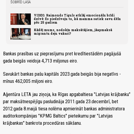
ŠOBRĪD LASA
VIDEO. Raimonds Tiguls atklāj emocionālu brīdi
dzīvē: Es piedzīvoju to, kā mamma satiek savu dēlu
pēc 25 gadiem
Kādēļ mums, nodokļu maksātājiem, jāapmaksā
migrantu deju vakari?
Bankas prasības uz pieprasījumu pret kredītiestādēm pagājušā
gada beigās veidoja 4,713 miljonus eiro.
Savukārt bankas pašu kapitāls 2023.gada beigās bija negatīvs -
mīnus 462,005 miljoni eiro.
Aģentūra LETA jau ziņoja, ka Rīgas apgabaltiesa "Latvijas krājbanku"
par maksātnespējīgu pasludināja 2011.gada 23.decembrī, bet
2012.gada 8.maijā tiesa nolēma apmierināt bankas administratora
auditorkompānijas "KPMG Baltics" pieteikumu par "Latvijas
krājbankas" bankrota procedūras sākšanu.