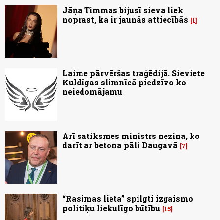
Jāņa Timmas bijusī sieva liek
noprast, ka ir jaunās attiecībās
1
Laime pārvēršas traģēdijā. Sieviete
Kuldīgas slimnīcā piedzīvo ko
neiedomājamu
Arī satiksmes ministrs nezina, ko
darīt ar betona pāli Daugavā
7
“Rasimas lieta” spilgti izgaismo
politiķu liekulīgo būtību
15