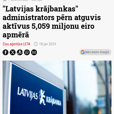
"Latvijas krājbankas"
administrators pērn atguvis
aktīvus 5,059 miljonu eiro
apmērā
schedule
Ziņu aģentūra LETA
18.jan 2024
Seko mums Google