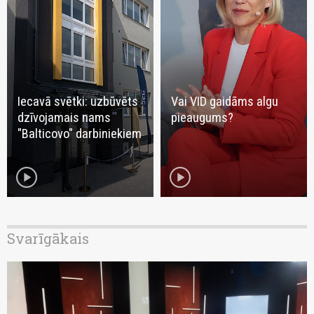
Iecavā svētki: uzbūvēts
Vai VID gaidāms algu
dzīvojamais nams
pieaugums?
"Balticovo" darbiniekiem
play_circle
play_circle
Svarīgākais