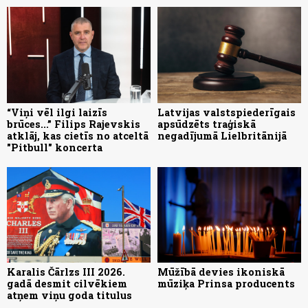
“Viņi vēl ilgi laizīs
Latvijas valstspiederīgais
brūces...” Filips Rajevskis
apsūdzēts traģiskā
atklāj, kas cietīs no atceltā
negadījumā Lielbritānijā
"Pitbull" koncerta
Karalis Čārlzs III 2026.
Mūžībā devies ikoniskā
gadā desmit cilvēkiem
mūziķa Prinsa producents
atņem viņu goda titulus