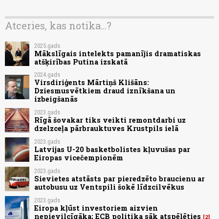
Atceries, kas notika...?
2025.gads
Mākslīgais intelekts pamanījis dramatiskas
atšķirības Putina izskatā
2024.gads
Virsdiriģents Mārtiņš Klišāns:
Dziesmusvētkiem draud iznīkšana un
izbeigšanās
2023.gads
Rīgā šovakar tiks veikti remontdarbi uz
dzelzceļa pārbrauktuves Krustpils ielā
2023.gads
Latvijas U-20 basketbolistes kļuvušas par
Eiropas vicečempionēm
2023.gads
Sievietes atstāsts par pieredzēto braucienu ar
autobusu uz Ventspili šokē līdzcilvēkus
2023.gads
Eiropa kļūst investoriem aizvien
nepievilcīgāka; ECB politika sāk atspēlēties
2