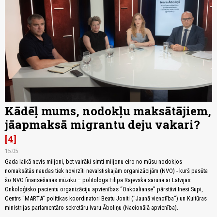
Kādēļ mums, nodokļu maksātājiem,
jāapmaksā migrantu deju vakari?
4
15:05
Gada laikā nevis miljoni, bet vairāki simti miljonu eiro no mūsu nodokļos
nomaksātās naudas tiek novirzīti nevalstiskajām organizācijām (NVO) - kurš pasūta
šo NVO finansēšanas mūziku – politologa Filipa Rajevska saruna ar Latvijas
Onkoloģisko pacientu organizāciju apvienības “Onkoalianse” pārstāvi Inesi Supi,
Centrs “MARTA” politikas koordinatori Beatu Joniti ("Jaunā vienotība") un Kultūras
ministrijas parlamentāro sekretāru Ivaru Āboliņu (Nacionālā apvienība).