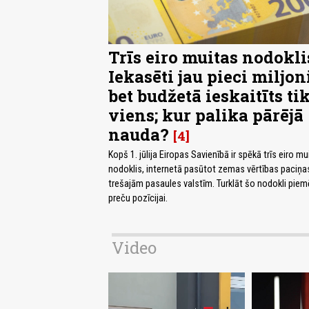
Trīs eiro muitas nodokli
Iekasēti jau pieci miljoni
bet budžetā ieskaitīts ti
viens; kur palika pārējā
nauda?
4
Kopš 1. jūlija Eiropas Savienībā ir spēkā trīs eiro mu
nodoklis, internetā pasūtot zemas vērtības paciņa
trešajām pasaules valstīm. Turklāt šo nodokli piem
preču pozīcijai.
Video