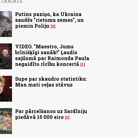
ītākais
Putins paziņo, ka Ukraina
zaudēs "rietumu zemes", un
piemin Poliju
2
VIDEO. "Maestro, Jums
brīnišķīgi sanāk!" Ļaudis
sajūsmā par Raimonda Paula
negaidīto rīcību koncertā
1
Supe par skaudro statistiku:
Man mati ceļas stāvus
Par pārcelšanos uz Sardīniju
piedāvā 15 000 eiro
1