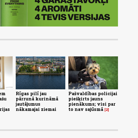
iem
Rīgas pilī jau
Pašvaldības policijai
ašu
pārrunā kurināmā
piešķirts jauns
jautājumus
pienākums; visi par
rijas
nākamajai ziemai
to nav sajūsmā
2