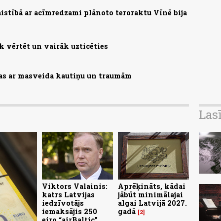
saistībā ar acīmredzami plānoto teroraktu Vīnē bija
 vērtēt un vairāk uzticēties
zas ar masveida kautiņu un traumām
Las
Viktors Valainis:
Aprēķināts, kādai
katrs Latvijas
jābūt minimālajai
iedzīvotājs
algai Latvijā 2027.
iemaksājis 250
gadā
2
eiro “airBaltic”