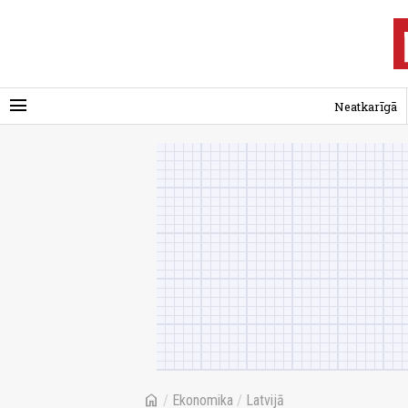
menu
Neatkarīgā
home
/
Ekonomika
/
Latvijā