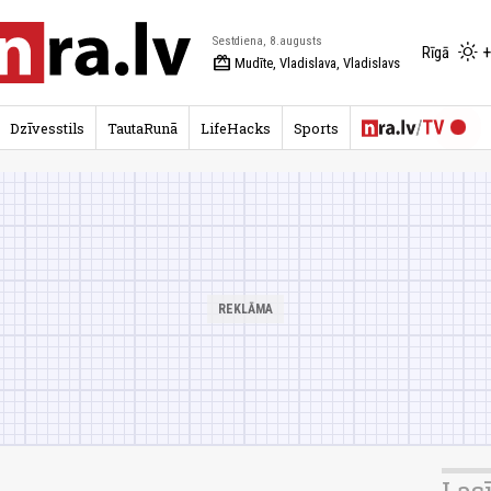
Sestdiena, 8.augusts
+
Rīgā
redeem
Mudīte, Vladislava, Vladislavs
Dzīvesstils
TautaRunā
LifeHacks
Sports