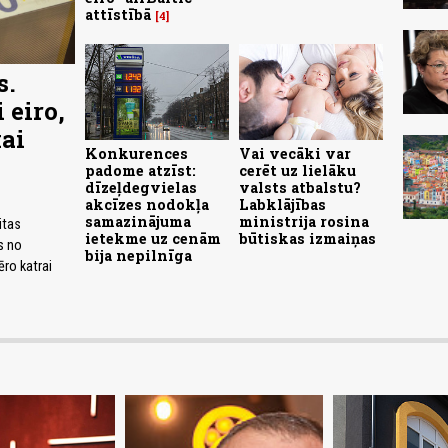
attīstībā
4
s.
 eiro,
kai
Konkurences
Vai vecāki var
padome atzīst:
cerēt uz lielāku
dīzeļdegvielas
valsts atbalstu?
akcīzes nodokļa
Labklājības
samazinājuma
ministrija rosina
itas
ietekme uz cenām
būtiskas izmaiņas
s no
bija nepilnīga
ēro katrai