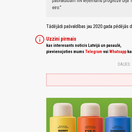
pašvaldībām IIN ieņēmumu prognoze bija 1,406
eiro.
Tādējādi pašvaldības jau 2020.gada pēdējās 
info
Uzzini pirmais
kas interesants noticis Latvijā un pasaulē,
pievienojoties mums
Telegram
vai
Whatsapp
ka
DALIES: