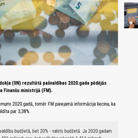
okļa (IIN) rezultātā pašvaldības 2020.gada pēdējās
a Finanšu ministrijā (FM).
mumi 2020.gadā, tomēr FM pieejamā informācija liecina, ka
dīta par 3,38%.
valdību budžetā, bet 20% - valsts budžetā. Ja 2020.gadam