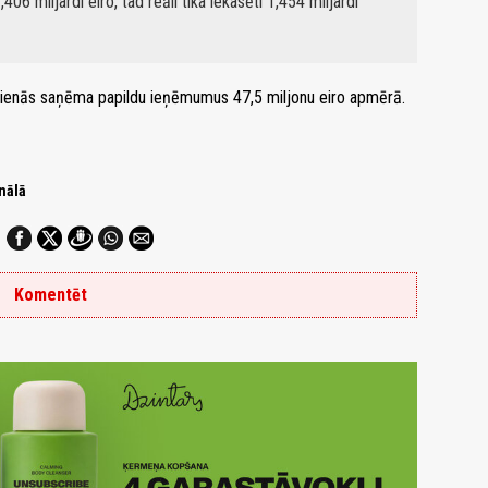
 miljardi eiro, tad reāli tika iekasēti 1,454 miljardi
dienās saņēma papildu ieņēmumus 47,5 miljonu eiro apmērā.
nālā
Komentēt