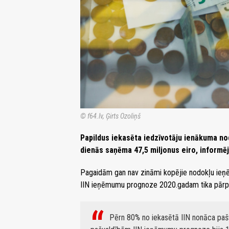
© f64.lv, Ģirts Ozoliņš
Papildus iekasēta iedzīvotāju ienākuma nod
dienās saņēma 47,5 miljonus eiro, informēj
Pagaidām gan nav zināmi kopējie nodokļu ieņē
IIN ieņēmumu prognoze 2020.gadam tika pārpil
Pērn 80% no iekasētā IIN nonāca paš