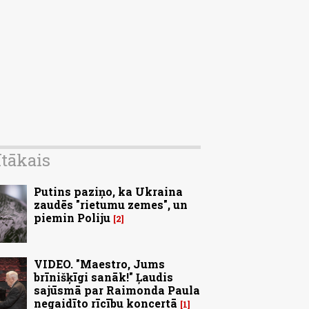
ītākais
Putins paziņo, ka Ukraina
zaudēs "rietumu zemes", un
piemin Poliju
2
VIDEO. "Maestro, Jums
brīnišķīgi sanāk!" Ļaudis
sajūsmā par Raimonda Paula
negaidīto rīcību koncertā
1