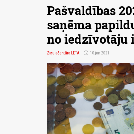
Pašvaldības 20
saņēma papildu
no iedzīvotāju
schedule
Ziņu aģentūra LETA
10.jan 2021