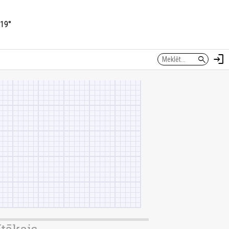
19°
login
search