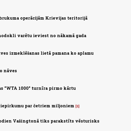
brukuma operācijām Krievijas teritorijā
nodokli varētu ieviest no nākamā gada
ves izmeklēšanas lietā pamana ko aplamu
no nāves
s "WTA 1000" turnīra pirmo kārtu
 iepirkumu par četriem miljoniem
1
 Šodien Vašingtonā tiks parakstīts vēsturisks