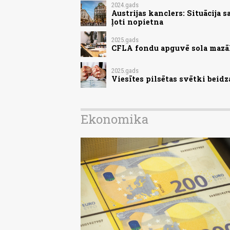
2024.gads
Austrijas kanclers: Situācija 
ļoti nopietna
2025.gads
CFLA fondu apguvē sola mazāk
2025.gads
Viesītes pilsētas svētki beid
Ekonomika