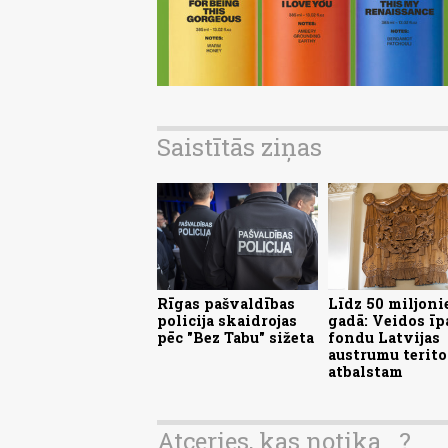
Saistītās ziņas
Rīgas pašvaldības
Līdz 50 miljon
policija skaidrojas
gadā: Veidos īp
pēc "Bez Tabu" sižeta
fondu Latvijas
austrumu terito
atbalstam
Atceries, kas notika...?