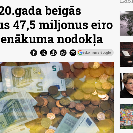
Las
20.gada beigās
s 47,5 miljonus eiro
 ienākuma nodokļa
Seko mums Google