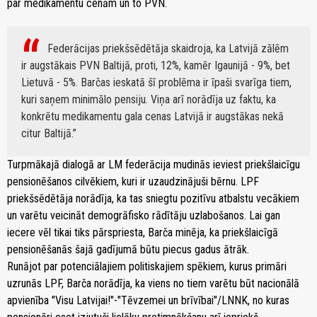
par medikamentu cenām un to PVN.
Federācijas priekšsēdētāja skaidroja, ka Latvijā zālēm
ir augstākais PVN Baltijā, proti, 12%, kamēr Igaunijā - 9%, bet
Lietuvā - 5%. Barčas ieskatā šī problēma ir īpaši svarīga tiem,
kuri saņem minimālo pensiju. Viņa arī norādīja uz faktu, ka
konkrētu medikamentu gala cenas Latvijā ir augstākas nekā
citur Baltijā.
Turpmākajā dialogā ar LM federācija mudinās ieviest priekšlaicīgu
pensionēšanos cilvēkiem, kuri ir uzaudzinājuši bērnu. LPF
priekšsēdētāja norādīja, ka tas sniegtu pozitīvu atbalstu vecākiem
un varētu veicināt demogrāfisko rādītāju uzlabošanos. Lai gan
iecere vēl tikai tiks pārspriesta, Barča minēja, ka priekšlaicīgā
pensionēšanās šajā gadījumā būtu piecus gadus ātrāk.
Runājot par potenciālajiem politiskajiem spēkiem, kurus primāri
uzrunās LPF, Barča norādīja, ka viens no tiem varētu būt nacionālā
apvienība "Visu Latvijai!"-"Tēvzemei un brīvībai"/LNNK, no kuras