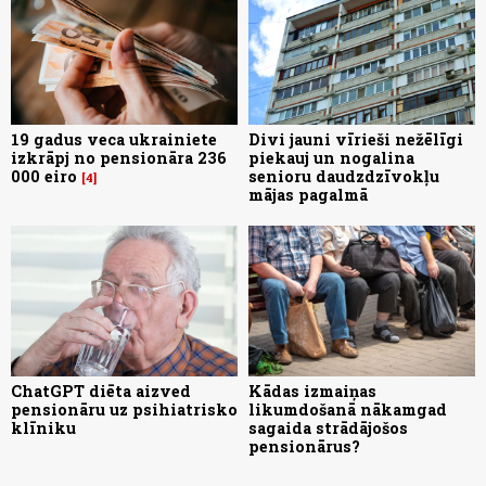
19 gadus veca ukrainiete
Divi jauni vīrieši nežēlīgi
izkrāpj no pensionāra 236
piekauj un nogalina
000 eiro
senioru daudzdzīvokļu
4
mājas pagalmā
ChatGPT diēta aizved
Kādas izmaiņas
pensionāru uz psihiatrisko
likumdošanā nākamgad
klīniku
sagaida strādājošos
pensionārus?