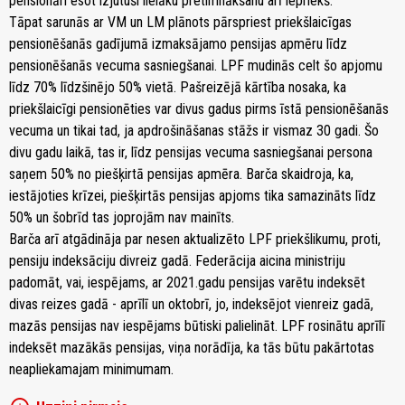
pensionāri esot izjutuši lielāku pretimnākšanu arī iepriekš.
Tāpat sarunās ar VM un LM plānots pārspriest priekšlaicīgas
pensionēšanās gadījumā izmaksājamo pensijas apmēru līdz
pensionēšanās vecuma sasniegšanai. LPF mudinās celt šo apjomu
līdz 70% līdzšinējo 50% vietā. Pašreizējā kārtība nosaka, ka
priekšlaicīgi pensionēties var divus gadus pirms īstā pensionēšanās
vecuma un tikai tad, ja apdrošināšanas stāžs ir vismaz 30 gadi. Šo
divu gadu laikā, tas ir, līdz pensijas vecuma sasniegšanai persona
saņem 50% no piešķirtā pensijas apmēra. Barča skaidroja, ka,
iestājoties krīzei, piešķirtās pensijas apjoms tika samazināts līdz
50% un šobrīd tas joprojām nav mainīts.
Barča arī atgādināja par nesen aktualizēto LPF priekšlikumu, proti,
pensiju indeksāciju divreiz gadā. Federācija aicina ministriju
padomāt, vai, iespējams, ar 2021.gadu pensijas varētu indeksēt
divas reizes gadā - aprīlī un oktobrī, jo, indeksējot vienreiz gadā,
mazās pensijas nav iespējams būtiski palielināt. LPF rosinātu aprīlī
indeksēt mazākās pensijas, viņa norādīja, ka tās būtu pakārtotas
neapliekamajam minimumam.