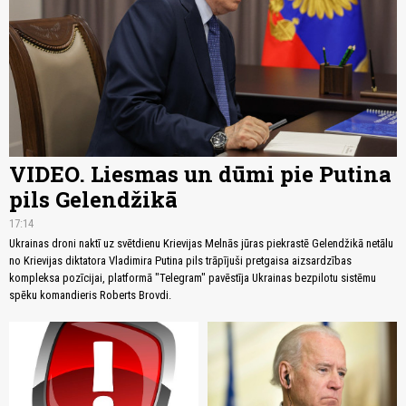
VIDEO. Liesmas un dūmi pie Putina
pils Gelendžikā
17:14
Ukrainas droni naktī uz svētdienu Krievijas Melnās jūras piekrastē Gelendžikā netālu
no Krievijas diktatora Vladimira Putina pils trāpījuši pretgaisa aizsardzības
kompleksa pozīcijai, platformā "Telegram" pavēstīja Ukrainas bezpilotu sistēmu
spēku komandieris Roberts Brovdi.