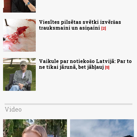
Viesītes pilsētas svētki izvēršas
trauksmaini un asiņaini
2
Vaikule par notiekošo Latvijā: Par to
ne tikai jārunā, bet jābļauj
5
Video