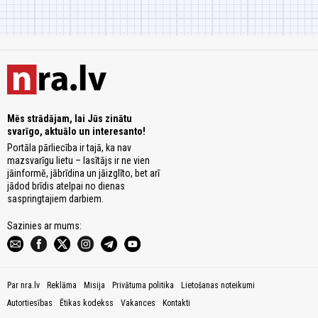
Mēs strādājam, lai Jūs zinātu
svarīgo, aktuālo un interesanto!
Portāla pārliecība ir tajā, ka nav
mazsvarīgu lietu – lasītājs ir ne vien
jāinformē, jābrīdina un jāizglīto, bet arī
jādod brīdis atelpai no dienas
saspringtajiem darbiem.
Sazinies ar mums:
Par nra.lv
Reklāma
Misija
Privātuma politika
Lietošanas noteikumi
Autortiesības
Ētikas kodekss
Vakances
Kontakti