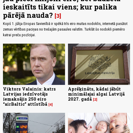
ieskaitīts tikai viens; kur palika
pārējā nauda?
3
Kopš 1. jūlija Eiropas Savienībā ir spēkā trīs eiro muitas nodoklis, internetā pasūtot
zemas vērtības paciņas no trešajām pasaules valstīm. Turklāt šo nodokli piemēro
katrai preču pozīcijai.
Viktors Valainis: katrs
Aprēķināts, kādai jābūt
Latvijas iedzīvotājs
minimālajai algai Latvijā
iemaksājis 250 eiro
2027. gadā
2
“airBaltic” attīstībā
4