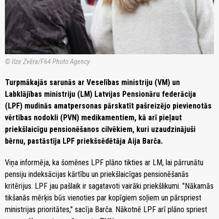
© Ilze Zvēra/F64 Photo Agency
Turpmākajās sarunās ar Veselības ministriju (VM) un
Labklājības ministriju (LM) Latvijas Pensionāru federācija
(LPF) mudinās amatpersonas pārskatīt pašreizējo pievienotās
vērtības nodokli (PVN) medikamentiem, kā arī pieļaut
priekšlaicīgu pensionēšanos cilvēkiem, kuri uzaudzinājuši
bērnu, pastāstīja LPF priekšsēdētāja Aija Barča.
Viņa informēja, ka šomēnes LPF plāno tikties ar LM, lai pārrunātu
pensiju indeksācijas kārtību un priekšlaicīgas pensionēšanās
kritērijus. LPF jau pašlaik ir sagatavoti vairāki priekšlikumi. "Nākamās
tikšanās mērķis būs vienoties par kopīgiem soļiem un pārspriest
ministrijas prioritātes," sacīja Barča. Nākotnē LPF arī plāno spriest