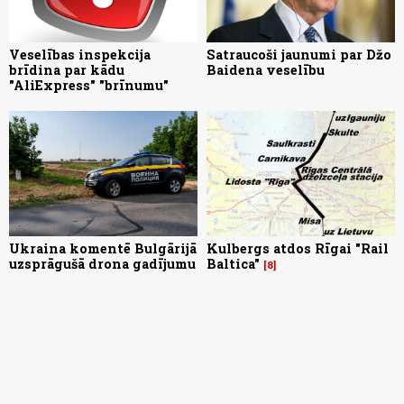
Veselības inspekcija
Satraucoši jaunumi par Džo
brīdina par kādu
Baidena veselību
"AliExpress" "brīnumu"
Ukraina komentē Bulgārijā
Kulbergs atdos Rīgai "Rail
uzsprāgušā drona gadījumu
Baltica"
8