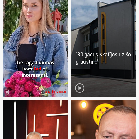
"30 gadus skatījos uz šo
graustu..."
play_circle
volume_mute
SKATĪT VIDEO