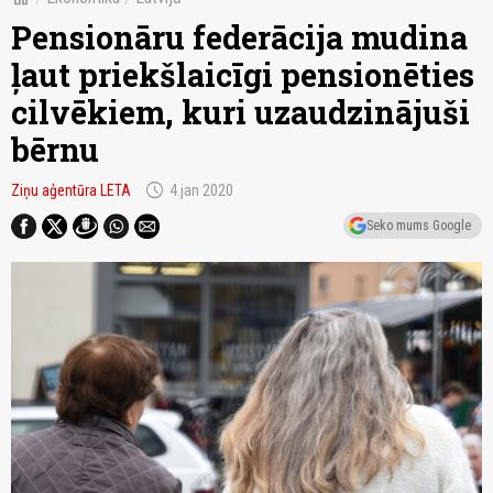
Pensionāru federācija mudina
ļaut priekšlaicīgi pensionēties
cilvēkiem, kuri uzaudzinājuši
bērnu
schedule
Ziņu aģentūra LETA
4.jan 2020
Seko mums Google