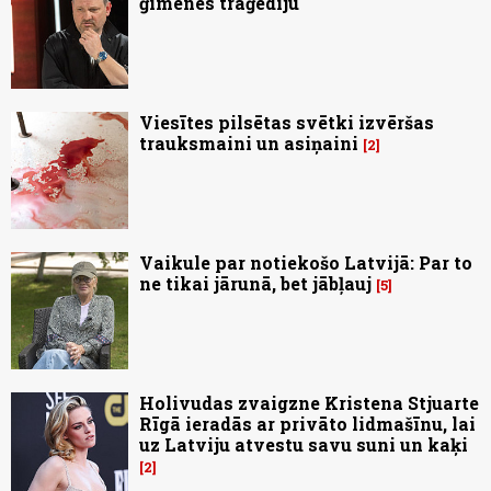
ģimenes traģēdiju
Viesītes pilsētas svētki izvēršas
trauksmaini un asiņaini
2
Vaikule par notiekošo Latvijā: Par to
ne tikai jārunā, bet jābļauj
5
Holivudas zvaigzne Kristena Stjuarte
Rīgā ieradās ar privāto lidmašīnu, lai
uz Latviju atvestu savu suni un kaķi
2