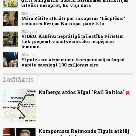
Ģirts Rungainis: Šobrīd Satiksmes ministrijas
cilvēki nesaprot, ko viņi dara
2023.gads
Māra Zālīte atklāti par rokoperas "Lāčplēsis"
režisores Rēzijas Kalniņas paveikto
2025.gads
VIDEO. Kaķēnu neprātīgā mīlestība vīrietim
liek pieņemt viscilvēciskāko iespējamo
lēmumu
2024.gads
Hipotekāro aizņēmumu kompensācijas šogad
varētu sasniegt 100 miljonus eiro
Lasītākais
Kulbergs atdos Rīgai "Rail Baltica"
8
Komponists Raimonds Tiguls atklāj