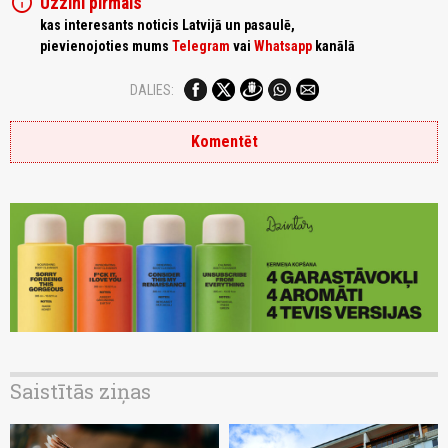
info
Uzzini pirmais
kas interesants noticis Latvijā un pasaulē,
pievienojoties mums
Telegram
vai
Whatsapp
kanālā
DALIES:
Komentēt
Saistītās ziņas