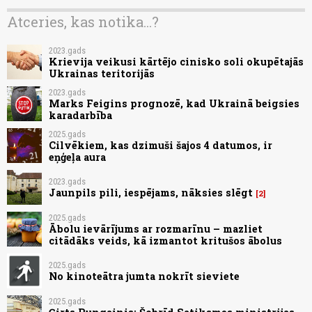
Atceries, kas notika...?
2023.gads
Krievija veikusi kārtējo cinisko soli okupētajās
Ukrainas teritorijās
2023.gads
Marks Feigins prognozē, kad Ukrainā beigsies
karadarbība
2025.gads
Cilvēkiem, kas dzimuši šajos 4 datumos, ir
eņģeļa aura
2023.gads
Jaunpils pili, iespējams, nāksies slēgt
2
2025.gads
Ābolu ievārījums ar rozmarīnu – mazliet
citādāks veids, kā izmantot kritušos ābolus
2025.gads
No kinoteātra jumta nokrīt sieviete
2025.gads