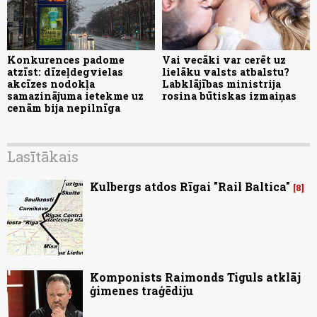
Konkurences padome
Vai vecāki var cerēt uz
atzīst: dīzeļdegvielas
lielāku valsts atbalstu?
akcīzes nodokļa
Labklājības ministrija
samazinājuma ietekme uz
rosina būtiskas izmaiņas
cenām bija nepilnīga
Lasītākais
Kulbergs atdos Rīgai "Rail Baltica"
8
Komponists Raimonds Tiguls atklāj
ģimenes traģēdiju