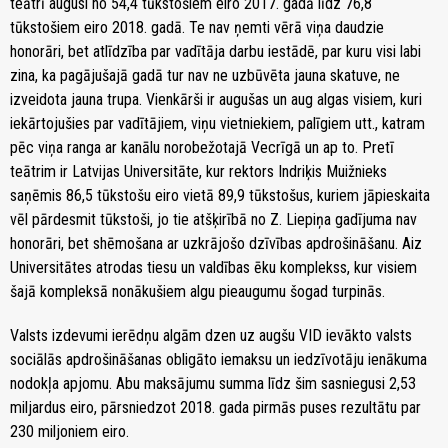
teātrī augusi no 54,4 tūkstošiem eiro 2017. gadā līdz 76,8
tūkstošiem eiro 2018. gadā. Te nav ņemti vērā viņa daudzie
honorāri, bet atlīdzība par vadītāja darbu iestādē, par kuru visi labi
zina, ka pagājušajā gadā tur nav ne uzbūvēta jauna skatuve, ne
izveidota jauna trupa. Vienkārši ir augušas un aug algas visiem, kuri
iekārtojušies par vadītājiem, viņu vietniekiem, palīgiem utt., katram
pēc viņa ranga ar kanālu norobežotajā Vecrīgā un ap to. Pretī
teātrim ir Latvijas Universitāte, kur rektors Indriķis Muižnieks
saņēmis 86,5 tūkstošu eiro vietā 89,9 tūkstošus, kuriem jāpieskaita
vēl pārdesmit tūkstoši, jo tie atšķirībā no Z. Liepiņa gadījuma nav
honorāri, bet shēmošana ar uzkrājošo dzīvības apdrošināšanu. Aiz
Universitātes atrodas tiesu un valdības ēku komplekss, kur visiem
šajā kompleksā nonākušiem algu pieaugumu šogad turpinās.
Valsts izdevumi ierēdņu algām dzen uz augšu VID ievākto valsts
sociālās apdrošināšanas obligāto iemaksu un iedzīvotāju ienākuma
nodokļa apjomu. Abu maksājumu summa līdz šim sasniegusi 2,53
miljardus eiro, pārsniedzot 2018. gada pirmās puses rezultātu par
230 miljoniem eiro.