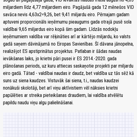
miljardiem līdz 4,77 miljardiem eiro. Pagājušā gada 12 mēnešos VID
savāca nevis 4,63x2=9,26, bet 9,41 miljardu eiro. Pērnajam gadam
aptuveni proporcionāls ieņēmumu pieaugums gada otrajā pusē sola
valdībai 9,65 miljardus eiro kopā šim gadam. Līdzās nodokļu
ieņēmumiem valdība var rēķināties arī ar kārtējo miljardu, ko valsts
gadā saņem dāvinājumā no Eiropas Savienības. Šī dāvana jānopelna,
realizējot ES apstiprinātus projektus. Patlaban ir šādas naudas
ievākšanas laiks, jo krietni pāri pusei ir ES 2014.-2020. gada
plānošanas periods, uz kuru attiecas saskaņotie projekti par miljardu
eiro gadā. Tātad - valdībai naudas ir daudz, bet valdība uz tās sēž kā
suns uz siena kaudzes. Vistuvāk šai siena, t.i., naudas kaudzei
nonākuši skolotāji, bet arī viņu aktīvistiem vēl nāksies krietni
papūlēties ar streika pieteikšanas draudiem, lai valdība atvēlētu
papildu naudu viņu algu palielināšanai.