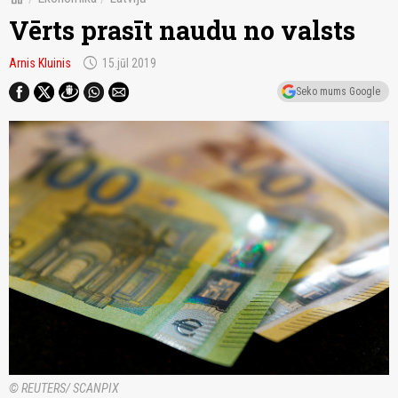
Vērts prasīt naudu no valsts
schedule
Arnis Kluinis
15.jūl 2019
Seko mums Google
© REUTERS/ SCANPIX