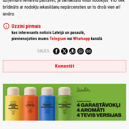
uzņēmumi nevarētu pastāvēt, ja samaksātu visus nodokļus. VID tiek
brīdināts ar nodokļu iekasēšanu nepārcensties un to droši vien arī
ievēro.
info
Uzzini pirmais
kas interesants noticis Latvijā un pasaulē,
pievienojoties mums
Telegram
vai
Whatsapp
kanālā
DALIES:
Komentēt