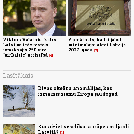
Viktors Valainis: katrs
Aprēķināts, kādai jābūt
Latvijas iedzīvotājs
minimālajai algai Latvijā
iemaksājis 250 eiro
2027. gadā
2
“airBaltic” attīstībā
4
Lasītākais
Divas okeāna anomālijas, kas
izmainīs ziemu Eiropā jau šogad
Kur aiziet veselības aprūpes miljardi
Latvijā?
1