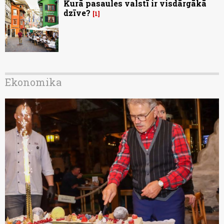
Kurā pasaules valstī ir visdārgākā
dzīve?
1
Ekonomika