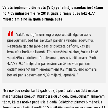
Valsts ieņēmumu dienests (VID) palielinājis naudas ievākšanu
no 4,65 miljardiem eiro 2018. gada pirmajā pusē līdz 4,77
miljardiem eiro šā gada pirmajā pusē.
Valdības ieņēmumi aug proporcionāli algu un cenu
pieaugumam, bet tas savukārt palielina valdība izdevumus.
Rezultātā gadam jābeidzas ar budžeta deficītu, kas jau
ierakstīts budžeta likumā. Tīri aritmētiski skaitot, Valsts kasē
vajadzētu veidoties pārpalikumam, nevis iztrūkumam. Proti,
4,77x2=9,54 miljardi ir pamanāmi vairāk ne vien par šim
gadam ieplānotajiem ieņēmumiem 9,2 miljardu eiro apmērā,
bet arī par izdevumiem 9,39 miljardu apmērā.
Nav nekādu šaubu, ka šā gada otrajā pusē valsts ievāktā naudas
masa turpinās pieaugt atbilstoši algu un cenu pieaugumam apmēram
tāpat, kā tas notika pagājušajā gadā. Salīdzinot pirmos 6 mēnešus
šogad un pagājušajā gadā, VID ievāktās naudas masa augusi no 4,65