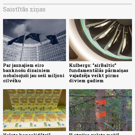
Saistītās ziņas
Par jaunajiem eiro
Kulbergs: "airBaltic"
banknošu dizainiem
fundamentālās pārmaiņas
nobalsojuši jau seši miljoni
vajadzēja veikt pirms
cilvēku
diviem gadiem