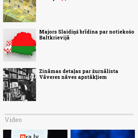
Majors Slaidiņš brīdina par notiekošo
Baltkrievijā
Zināmas detaļas par žurnālista
Vāveres nāves apstākļiem
Video