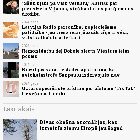
"Sāku bļaut pa visu veikalu," Kairišs par
pieredzēto Viļānos; viņš baidoties par ģimenes
drošību
2024.gads
Latvijas Radio personībai nepieciešama
palīdzība - jau trešo reizi jāuzsāk cīņa ir vēzi;
valsts atbalstu atteikusi
2023.gads
Remontdarbu dēļ Dobelē slēgts Viestura ielas
posms
2024.gads
Brazīlijas varas iestādes apstiprina, ka
aviokatastrofā Sanpaulu izdzīvojušo nav
2024.gads
Uztura speciāliste brīdina par bīstamu "TikTok"
tievēšanas trendu
Lasītākais
Divas okeāna anomālijas, kas
izmainīs ziemu Eiropā jau šogad