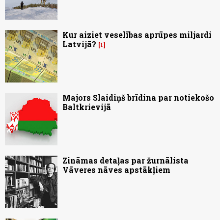
Kur aiziet veselības aprūpes miljardi
Latvijā?
1
Majors Slaidiņš brīdina par notiekošo
Baltkrievijā
Zināmas detaļas par žurnālista
Vāveres nāves apstākļiem