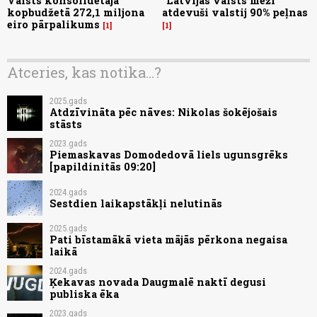
Valsts konsolidētajā
"Latvijas valsts meži"
kopbudžetā 272,1 miljona
atdevuši valstij 90% peļnas
eiro pārpalikums
1
1
Atceries, kas notika...?
2025.gads
Atdzīvināta pēc nāves: Nikolas šokējošais
stāsts
2023.gads
Piemaskavas Domodedovā liels ugunsgrēks
[papildinitās 09:20]
2024.gads
Sestdien laikapstākļi nelutinās
2025.gads
Pati bīstamākā vieta mājās pērkona negaisa
laikā
2024.gads
Ķekavas novada Daugmalē naktī degusi
publiska ēka
2023.gads