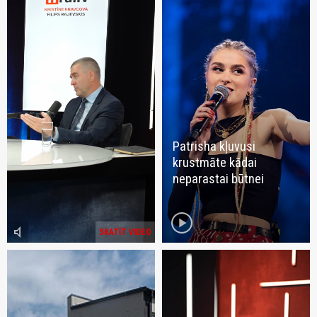
Patrisha kļuvusi
krustmāte kādai
neparastai būtnei
play_circle
volume_mute
SKATĪT VIDEO