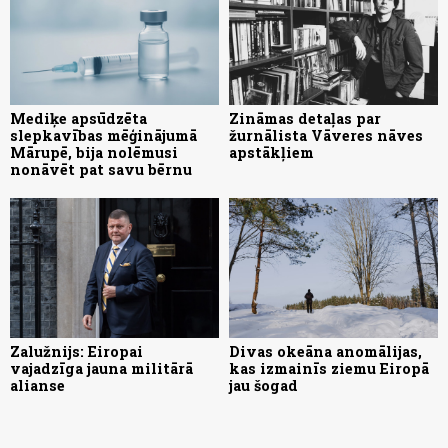
Mediķe apsūdzēta
Zināmas detaļas par
slepkavības mēģinājumā
žurnālista Vāveres nāves
Mārupē, bija nolēmusi
apstākļiem
nonāvēt pat savu bērnu
Zalužnijs: Eiropai
Divas okeāna anomālijas,
vajadzīga jauna militārā
kas izmainīs ziemu Eiropā
alianse
jau šogad