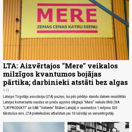
LTA: Aizvērtajos "Mere" veikalos
milzīgos kvantumos bojājas
pārtika; darbinieki atstāti bez algas
9:33
Latvijas Tirgotāju asociācija (LTA) paziņo, ka pēc pēdējo stundu datiem iesaldētās
Latvijas komersantu naudas un preču apjoms slēgtajā "Mere" veikalu tīklā (SIA
“LATPRODUKTI” un UAB “Valiente” filiāles Latvijā) ir sasniedzis 1 miljonu 520
tūkstošus eiro. LTA pieteikušies atbalstam jau 10 ražotāji un vairumtirgotāji.