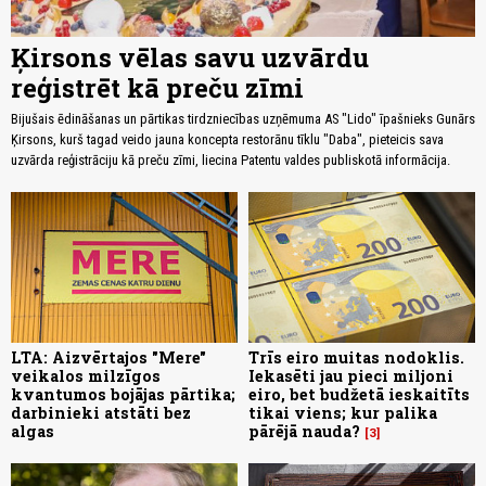
Ķirsons vēlas savu uzvārdu
reģistrēt kā preču zīmi
Bijušais ēdināšanas un pārtikas tirdzniecības uzņēmuma AS "Lido" īpašnieks Gunārs
Ķirsons, kurš tagad veido jauna koncepta restorānu tīklu "Daba", pieteicis sava
uzvārda reģistrāciju kā preču zīmi, liecina Patentu valdes publiskotā informācija.
LTA: Aizvērtajos "Mere"
Trīs eiro muitas nodoklis.
veikalos milzīgos
Iekasēti jau pieci miljoni
kvantumos bojājas pārtika;
eiro, bet budžetā ieskaitīts
darbinieki atstāti bez
tikai viens; kur palika
algas
pārējā nauda?
3