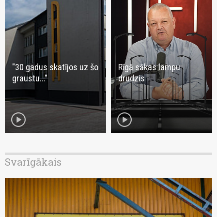
"30 gadus skatījos uz šo
Rīgā sākas lampu
graustu..."
drudzis
play_circle
play_circle
Svarīgākais