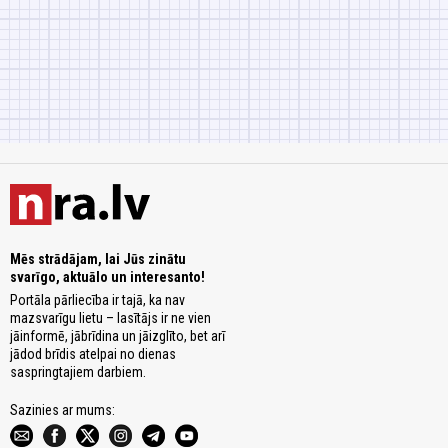
Mēs strādājam, lai Jūs zinātu
svarīgo, aktuālo un interesanto!
Portāla pārliecība ir tajā, ka nav
mazsvarīgu lietu – lasītājs ir ne vien
jāinformē, jābrīdina un jāizglīto, bet arī
jādod brīdis atelpai no dienas
saspringtajiem darbiem.
Sazinies ar mums: