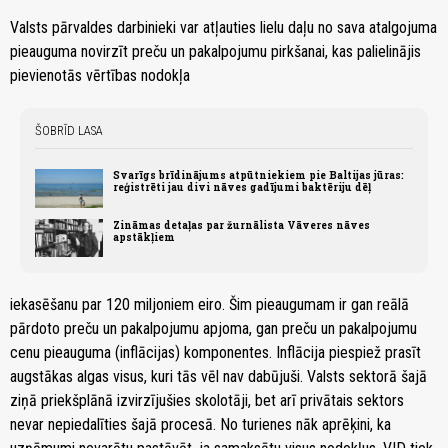
Valsts pārvaldes darbinieki var atļauties lielu daļu no sava atalgojuma
pieauguma novirzīt preču un pakalpojumu pirkšanai, kas palielinājis
pievienotās vērtības nodokļa
ŠOBRĪD LASA
Svarīgs brīdinājums atpūtniekiem pie Baltijas jūras:
reģistrēti jau divi nāves gadījumi baktēriju dēļ
Zināmas detaļas par žurnālista Vāveres nāves
apstākļiem
iekasēšanu par 120 miljoniem eiro. Šim pieaugumam ir gan reālā
pārdoto preču un pakalpojumu apjoma, gan preču un pakalpojumu
cenu pieauguma (inflācijas) komponentes. Inflācija piespiež prasīt
augstākas algas visus, kuri tās vēl nav dabūjuši. Valsts sektorā šajā
ziņā priekšplānā izvirzījušies skolotāji, bet arī privātais sektors
nevar nepiedalīties šajā procesā. No turienes nāk aprēķini, ka