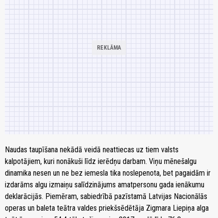
Naudas taupīšana nekādā veidā neattiecas uz tiem valsts
kalpotājiem, kuri nonākuši līdz ierēdņu darbam. Viņu mēnešalgu
dinamika nesen un ne bez iemesla tika noslepenota, bet pagaidām ir
izdarāms algu izmaiņu salīdzinājums amatpersonu gada ienākumu
deklarācijās. Piemēram, sabiedrībā pazīstamā Latvijas Nacionālās
operas un baleta teātra valdes priekšsēdētāja Zigmara Liepiņa alga