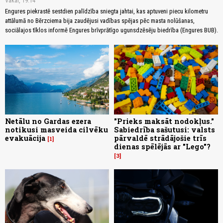
Vakar, 19:14
Engures piekrastē sestdien palīdzība sniegta jahtai, kas aptuveni piecu kilometru
attālumā no Bērzciema bija zaudējusi vadības spējas pēc masta nolūšanas,
sociālajos tīklos informē Engures brīvprātīgo ugunsdzēsēju biedrība (Engures BUB).
Netālu no Gardas ezera
"Prieks maksāt nodokļus."
notikusi masveida cilvēku
Sabiedrība sašutusi: valsts
evakuācija
pārvaldē strādājošie trīs
1
dienas spēlējās ar "Lego"?
3