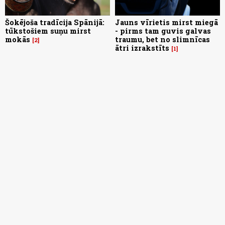
Šokējoša tradīcija Spānijā:
Jauns vīrietis mirst miegā
tūkstošiem suņu mirst
- pirms tam guvis galvas
mokās
traumu, bet no slimnīcas
2
ātri izrakstīts
1