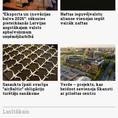
“Eksporta un inovācijas
Naftas ieguvējvalstu
balva 2026”: sākusies
alianse vienojas iegūt
pieteikšanās Latvijas
vairāk naftas
augstākajam valsts
apbalvojumam
uzņēmējdarbībā
Sasaukta īpaši svarīga
Verde – projekts, kas
"airBaltic" obligāciju
beidzot savienoja Skansti
turētāju sanāksme
ar pilsētas centru
Lasītākais