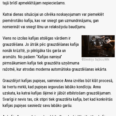
tajā brīdī apmeklētājam nepieciešams.
Katrai dienas situācijai un cilvēka noskaņojumam var piemeklēt
piemērotāko kafiju, kas var sniegt gan uzmundrinājumu, gan
nomierināt vai sniegt lēnu un relaksējošu baudījumu.
zoom_in
Viens no izcilas kafijas atslēgas vārdiem ir
grauzdēšana. Jo ātrāk pēc grauzdēšanas kafija
nonāk krūzītē, jo pilnīgāka tās garša un
aromāts. No pašiem “Kafijas namiņa”
Dmitrijs Suļžics/MN
pirmsākumiem kafija tiek grauzdēta uzņēmuma
ražotnē, kur atrodas moderna automātiska grauzdēšanas iekārta.
Grauzdējot kafijas pupiņas, saimniece Anna izvēlas būt klāt procesā,
lai tvertu mirkli, kad pupiņas ieguvušas labāko kondīciju. Anna
uzskata, ka katrai kafijas šķirnei ir jābūt atbilstošam grauzdējumam.
Svarīgi ir nevis tas, cik stipri tiek grauzdēta kafija, bet kad konkrētās
kafijas pupiņas sasniedz savu labāko garšu.