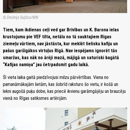
© Dmitrijs Suļžics/MN
Tiem, kam ikdienas ceļi ved gar Brīvības un K. Barona ielas
krustojumu pie VEF tilta, netālu no tā sauktajiem Rīgas
ziemeļu vārtiem, nav jāstāsta, kur meklēt lielisku kafiju un
pašus garšīgākos virtuļus Rīgā. Nav iespējams ignorēt tās
smaržas, kas nāk no ārēji mazā, mājīgā un saturiski bagātā
“Kafijas namiņa” jau četrpadsmit gadu laikā.
Šī vieta laika gaitā piedzīvojusi milzu pārvērtības. Viena no
pamanāmākajām lietām, kas šobrīd raksturo šo vietu, ir košā un
lekni augošā puķu dobe, kas priecē ikvienu garāmgājēju un braucēju
vienā no Rīgas satiksmes artērijām.