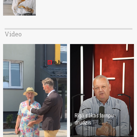
Video
Rīgā sākas lampu
drudzis