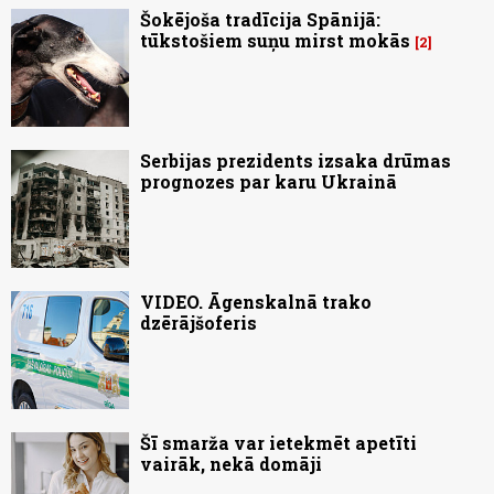
Šokējoša tradīcija Spānijā:
tūkstošiem suņu mirst mokās
2
Serbijas prezidents izsaka drūmas
prognozes par karu Ukrainā
VIDEO. Āgenskalnā trako
dzērājšoferis
Šī smarža var ietekmēt apetīti
vairāk, nekā domāji