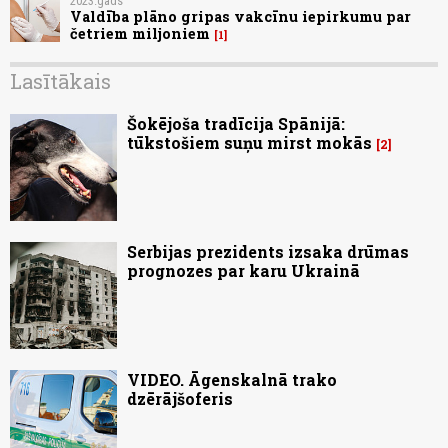
2023.gads
Valdība plāno gripas vakcīnu iepirkumu par
četriem miljoniem
1
Lasītākais
Šokējoša tradīcija Spānijā:
tūkstošiem suņu mirst mokās
2
Serbijas prezidents izsaka drūmas
prognozes par karu Ukrainā
VIDEO. Āgenskalnā trako
dzērājšoferis