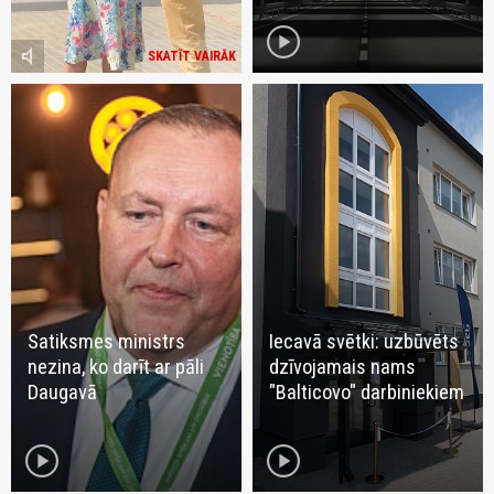
play_circle
volume_mute
SKATĪT VAIRĀK
Satiksmes ministrs
Iecavā svētki: uzbūvēts
nezina, ko darīt ar pāli
dzīvojamais nams
Daugavā
"Balticovo" darbiniekiem
play_circle
play_circle