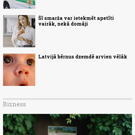
Šī smarža var ietekmēt apetīti
vairāk, nekā domāji
Latvijā bērnus dzemdē arvien vēlāk
Bizness