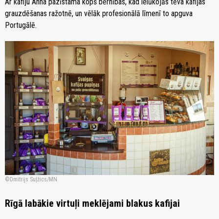
Ar kafiju Anna pazīstama kopš bērnības, kad ielūkojās tēva kafijas
grauzdēšanas ražotnē, un vēlāk profesionālā līmenī to apguva
Portugālē.
Dmitrijs Suļžics/MN
Rīgā labākie virtuļi meklējami blakus kafijai