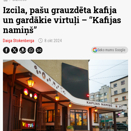
Izcila, pašu grauzdēta kafija
un gardākie virtuļi – “Kafijas
namiņš”
schedule
Daiga Stokenberga
8.okt 2024
Seko mums Google