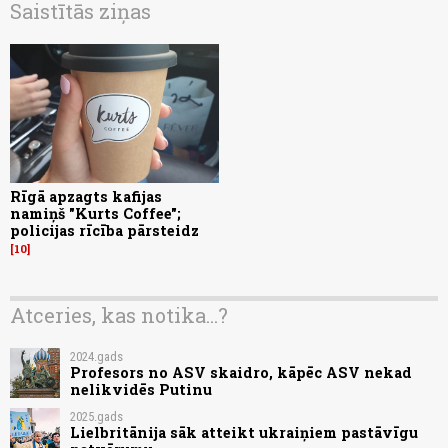
Saistītās ziņas
Rīgā apzagts kafijas
namiņš "Kurts Coffee";
policijas rīcība pārsteidz
10
Atceries, kas notika...?
2024.gads
Profesors no ASV skaidro, kāpēc ASV nekad
nelikvidēs Putinu
2025.gads
Lielbritānija sāk atteikt ukraiņiem pastāvīgu