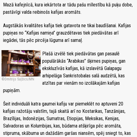
Mazā kafejnīcā, kura iekārtota ar tādu pašu mīlestību kā puķu dobe,
pastāvīgi valda reibinošs kafijas aromāts.
Augstākās kvalitātes kafija tiek gatavota ne tikai baudīšanai. Kafijas
pupiņas no “Kafijas namiņa” grauzdētavas tiek piedāvātas arī
iegādei, tās pēc pircēja lūguma arī samaļ.
zoom_in
Plašā izvēlē tiek piedāvātas gan pasaulē
populārākās “Arabikas” šķirnes pupiņas, gan
ekskluzīvās kafijas, kā izslavētā Galapagu
arhipelāga Sankristobalas salā audzētā, kas
Dmitrijs Suļžics/MN
atzītas par vienām no izcilākajām kafijas
pupiņām.
Šeit individuāli katra gaumei kafiju var piemeklēt no aptuveni 20
kafijas ražotāju valstīm, tajā skaitā arī no Kostarikas, Tanzānijas,
Brazīlijas, Indonēzijas, Sumatras, Etiopijas, Meksikas, Kenijas,
Salvadoras un Kolumbijas, kas, būdama atšķirīga pēc aromāta,
stipruma, skābuma un dažādām garšas niansēm, spēj sniegt to, kas