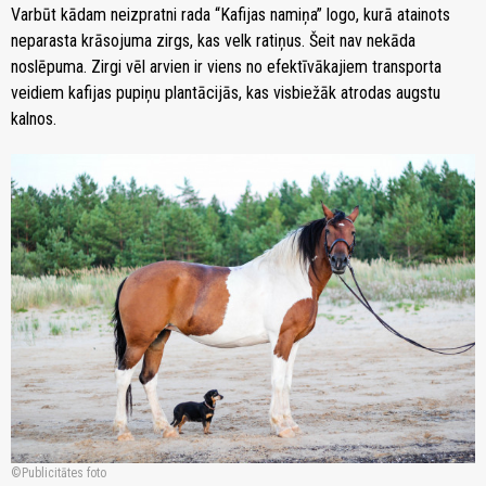
Varbūt kādam neizpratni rada “Kafijas namiņa” logo, kurā atainots
neparasta krāsojuma zirgs, kas velk ratiņus. Šeit nav nekāda
noslēpuma. Zirgi vēl arvien ir viens no efektīvākajiem transporta
veidiem kafijas pupiņu plantācijās, kas visbiežāk atrodas augstu
kalnos.
Publicitātes foto