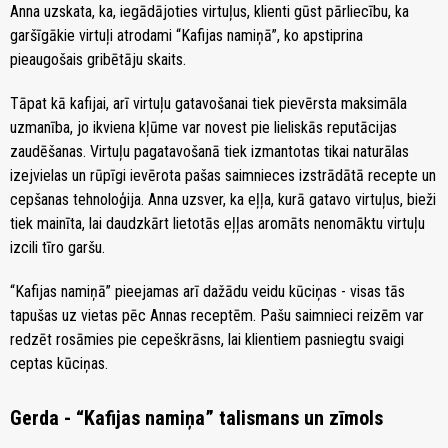
Anna uzskata, ka, iegādājoties virtuļus, klienti gūst pārliecību, ka
garšīgākie virtuļi atrodami “Kafijas namiņā”, ko apstiprina
pieaugošais gribētāju skaits.
Tāpat kā kafijai, arī virtuļu gatavošanai tiek pievērsta maksimāla
uzmanība, jo ikviena kļūme var novest pie lieliskās reputācijas
zaudēšanas. Virtuļu pagatavošanā tiek izmantotas tikai naturālas
izejvielas un rūpīgi ievērota pašas saimnieces izstrādātā recepte un
cepšanas tehnoloģija. Anna uzsver, ka eļļa, kurā gatavo virtuļus, bieži
tiek mainīta, lai daudzkārt lietotās eļļas aromāts nenomāktu virtuļu
izcili tīro garšu.
“Kafijas namiņā” pieejamas arī dažādu veidu kūciņas - visas tās
tapušas uz vietas pēc Annas receptēm. Pašu saimnieci reizēm var
redzēt rosāmies pie cepeškrāsns, lai klientiem pasniegtu svaigi
ceptas kūciņas.
Gerda - “Kafijas namiņa” talismans un zīmols