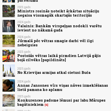
patvērumu
2023.gads
Ministrs rosinās noteikt ārkārtas situāciju
negaisa vissmagāk skartajās teritorijās
2024.gads
Valainis: Bankām virspeļņas nodokli varētu
ieviest no nākamā gada
2024.gads
Jūrmalā pēc vētras smagie darbi vēl ilgi
nebeigsies
2023.gads
Postošās vētras laikā pirmdien Latvijā gājis
bojā cilvēks [papildināts]
2025.gads
No Krievijas armijas atkal cietusi Buča
2024.gads
Annas Jansones vīrs viņas nāves izmeklēšanas
lietā pamana ko aplamu
2025.gads
Konkurences padome lēmusi par labu Mārupes
bagātniekiem
6