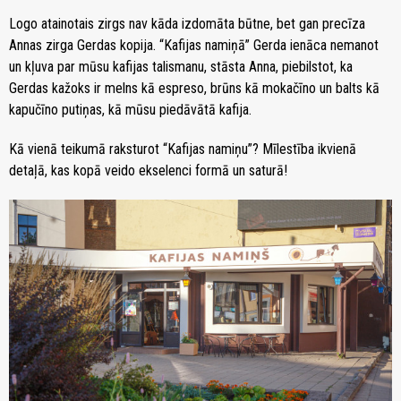
Logo atainotais zirgs nav kāda izdomāta būtne, bet gan precīza
Annas zirga Gerdas kopija. “Kafijas namiņā” Gerda ienāca nemanot
un kļuva par mūsu kafijas talismanu, stāsta Anna, piebilstot, ka
Gerdas kažoks ir melns kā espreso, brūns kā mokačīno un balts kā
kapučīno putiņas, kā mūsu piedāvātā kafija.
Kā vienā teikumā raksturot “Kafijas namiņu”? Mīlestība ikvienā
detaļā, kas kopā veido ekselenci formā un saturā!