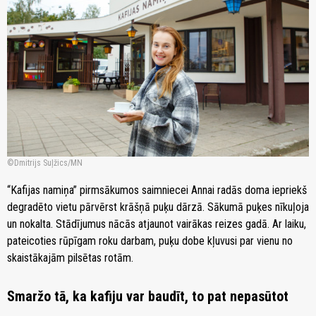
Dmitrijs Suļžics/MN
“Kafijas namiņa” pirmsākumos saimniecei Annai radās doma iepriekš
degradēto vietu pārvērst krāšņā puķu dārzā. Sākumā puķes nīkuļoja
un nokalta. Stādījumus nācās atjaunot vairākas reizes gadā. Ar laiku,
pateicoties rūpīgam roku darbam, puķu dobe kļuvusi par vienu no
skaistākajām pilsētas rotām.
Smaržo tā, ka kafiju var baudīt, to pat nepasūtot